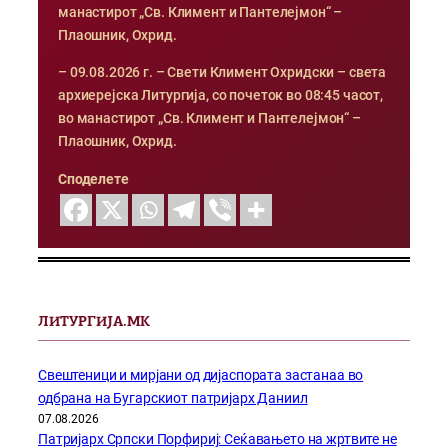
манастирот „Св. Климент и Пантелејмон“ –
Плаошник, Охрид.
– 09.08.2026 г. – Свети Климент Охридски – света
архиерејска Литургија, со почеток во 08:45 часот,
во манастирот „Св. Климент и Пантелејмон“ –
Плаошник, Охрид.
Споделете
ЛИТУРГИЈА.МК
Свештеници и мирјани од дијаспората застанаа во
одбрана на Бугарскиот патријарх Даниил
07.08.2026
Патријарх Српски Порфириј: Сеќавањето на жртвите не