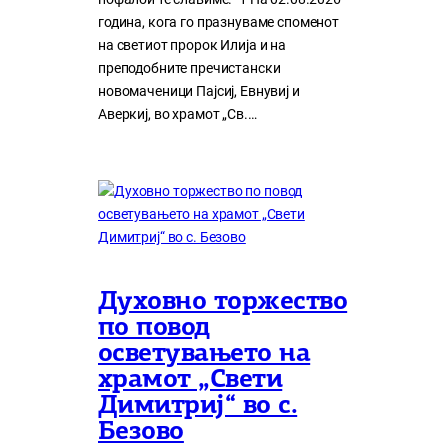
година, кога го празнуваме споменот
на светиот пророк Илија и на
преподобните пречистански
новомаченици Пајсиј, Евнувиј и
Аверкиј, во храмот „Св.…
Духовно торжество
по повод
осветувањето на
храмот „Свети
Димитриј“ во с.
Безово