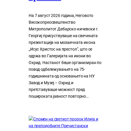
На 7 август 2026 година, Неговото
Високопреосвештенство
Митрополитот Дебарско-кичевски г.
Георгиј присуствуваше на свечената
презентација на мозаичната икона
„Исус Христос на престол“, што се
одржа во Галеријата на икони во
Охрид. Настанот беше организиран по
повод одбележувањето на 75-
годишнината од основањето на НУ
Завод и Музеј – Охрид и
претставуваше можност пред
пошироката јавност повторно…