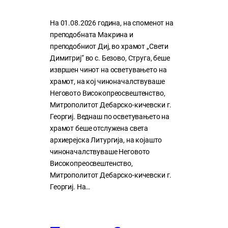
На 01.08.2026 година, на споменот на
преподобната Макрина и
преподобниот Диј, во храмот „Свети
Димитриј“ во с. Безово, Струга, беше
извршен чинот на осветувањето на
храмот, на кој чиноначалствуваше
Неговото Високопреосвештенство,
Митрополитот Дебарско-кичевски г.
Георгиј. Веднаш по осветувањето на
храмот беше отслужена света
архиерејска Литургија, на којашто
чиноначалствуваше Неговото
Високопреосвештенство,
Митрополитот Дебарско-кичевски г.
Георгиј. На…