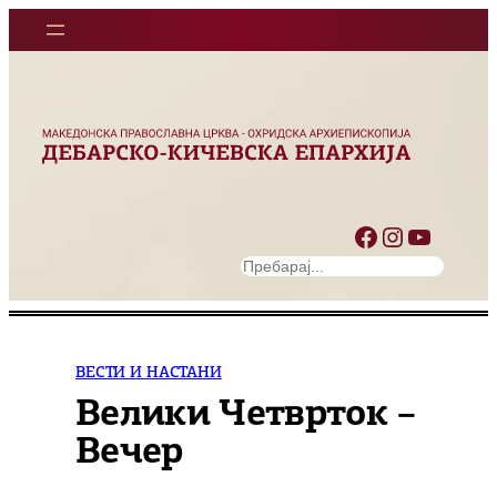
Оди
на
содржината
Facebook
Instagram
YouTube
S
e
a
r
c
ВЕСТИ И НАСТАНИ
h
Велики Четврток –
Вечер