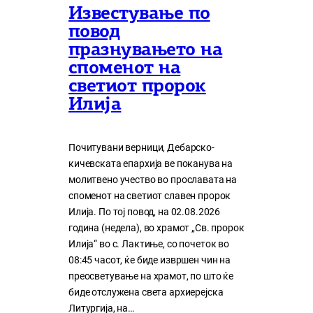
Известување по
повод
празнувањето на
споменот на
светиот пророк
Илија
Почитувани верници, Дебарско-
кичевската епархија ве поканува на
молитвено учество во прославата на
споменот на светиот славен пророк
Илија. По тој повод, на 02.08.2026
година (недела), во храмот „Св. пророк
Илија“ во с. Лактиње, со почеток во
08:45 часот, ќе биде извршен чин на
преосветување на храмот, по што ќе
биде отслужена света архиерејска
Литургија, на…