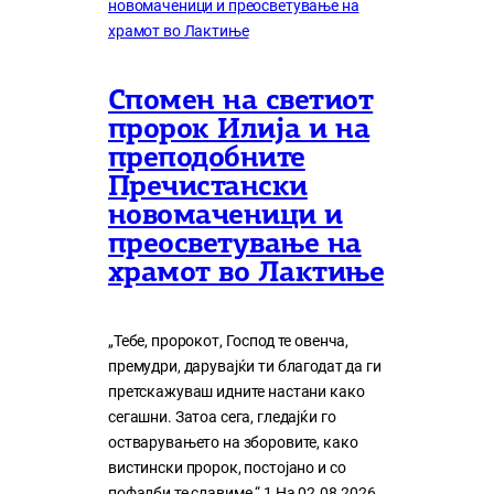
Спомен на светиот
пророк Илија и на
преподобните
Пречистански
новомаченици и
преосветување на
храмот во Лактиње
„Тебе, пророкот, Господ те овенча,
премудри, дарувајќи ти благодат да ги
претскажуваш идните настани како
сегашни. Затоа сега, гледајќи го
остварувањето на зборовите, како
вистински пророк, постојано и со
пофалби те славиме.“ 1 На 02.08.2026