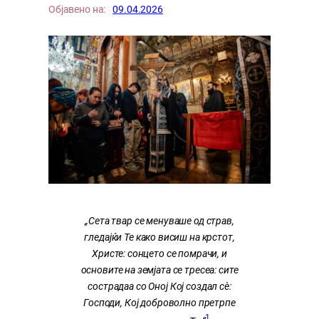
Објавено на:
09.04.2026
„Сета твар се менуваше од страв,
гледајќи Те како висиш на крстот,
Христе: сонцето се помрачи, и
основите на земјата се тресеа: сите
сострадаа со Оној Кој создал сѐ:
Господи, Кој доброволно претрпе
1