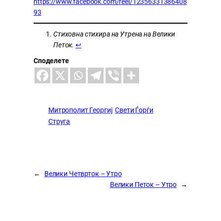
https://www.facebook.com/reel/12356331386408
93
Стиховна стихира на Утрена на Велики
Петок.
↩︎
Споделете
Митрополит Георгиј
Свети Ѓорѓи
Струга
←
Велики Четврток – Утро
Велики Петок – Утро
→