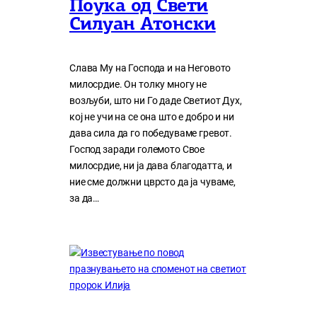
Поука од Свети
Силуан Атонски
Слава Му на Господа и на Неговото
милосрдие. Он толку многу нe
возљуби, што ни Го даде Светиот Дух,
кој нe учи на сe она што е добро и ни
дава сила да го победуваме гревот.
Господ заради големото Свое
милосрдие, ни ја дава благодатта, и
ние сме должни цврсто да ја чуваме,
за да…