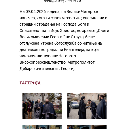
заради нас, слава Ти.“
На 09.04.2026 година, на Велики Четврток
навечер, кога ги славиме светите, спасителни и
страшни страдања на Господа Бога и
Спасителот наш Исус Христос, во храмот „Свети
Великомаченик Георгиј“ во Струга, беше
отслужена Утрена богослужба со читање на
дванаесетте страдални Евангелија, на која
чиноначалствуваше Неговото
Високопреосвештенство, Митрополитот
Дебарско-кичевски г. Георгиј.