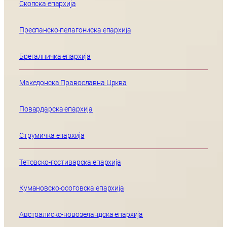
Скопска епархија
Преспанско-пелагониска епархија
Брегалничка епархија
Македонска Православна Црква
Повардарска епархија
Струмичка епархија
Тетовско-гостиварска епархија
Кумановско-осоговска епархија
Австралиско-новозеландска епархија