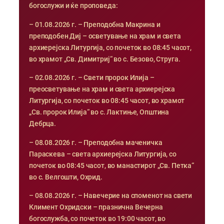
богослужи и ќе проповеда:
– 01.08.2026 г. – Преподобна Макрина и
преподобен Диј – осветување на храм и света
архиерејска Литургија, со почеток во 08:45 часот,
во храмот „Св. Димитриј“ во с. Безово, Струга.
– 02.08.2026 г. – Свети пророк Илија –
преосветување на храм и света архиерејска
Литургија, со почеток во 08:45 часот, во храмот
„Св. пророк Илија“ во с. Лактиње, Општина
Дебрца.
– 08.08.2026 г. – Преподобна маченичка
Параскева – света архиерејска Литургија, со
почеток во 08:45 часот, во манастирот „Св. Петка“
во с. Велгошти, Охрид.
– 08.08.2026 г. – Навечерие на споменот на свети
Климент Охридски – празнична Вечерна
богослужба, со почеток во 19:00 часот, во