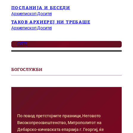
ПОСЛАНИЈА И БЕСЕДИ
Архиепископ Доситеј
ТАКОВ АРХИЕРЕЈ НИ ТРЕБАШЕ
Архиепископ Доситеј
СИТЕ
БОГОСЛУЖБИ
По повод претстојните празници, Неговото
Високопреосвештенство, Митрополитот на
Дебарско-кичевската епархија г. Георгиј, ќе