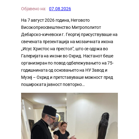
Објавено на:
07.08.2026
На 7 август 2026 година, Неговото
Високопреосвештенство Митрополитот
Дебарско-кичевски г. Георгиј присуствуваше на
свечената презентација на мозаичната икона
„Исус Христос на престол“, што се одржа во
Галеријата на икони во Охрид. Настанот беше
организиран по повод одбележувањето на 75-
годишнината од основањето на НУ Завод и
Музеј – Охрид и претставуваше можност пред
пошироката јавност повторно…