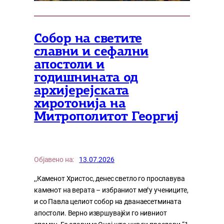
Собор на светите
славни и сефални
апостоли и
годишнината од
архијерејската
хиротонија на
Митрополитот Георгиј
Објавено на:
13.07.2026
,,Каменот Христос, денес светло го прославува
каменот на верата – избраниот меѓу учениците,
и со Павла целиот собор на дванаесетмината
апостоли. Верно извршувајќи го нивниот