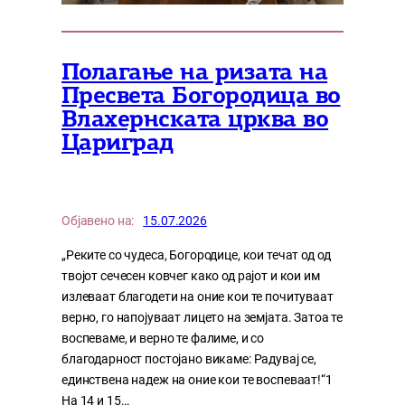
Полагање на ризата на
Пресвета Богородица во
Влахернската црква во
Цариград
Објавено на:
15.07.2026
„Реките со чудеса, Богородице, кои течат од од
твојот сечесен ковчег како од рајот и кои им
излеваат благодети на оние кои те почитуваат
верно, го напојуваат лицето на земјата. Затоа те
воспеваме, и верно те фалиме, и со
благодарност постојано викаме: Радувај се,
единствена надеж на оние кои те воспеваат!“1
На 14 и 15…