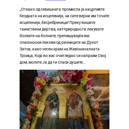
„Откако од севишната промисла ја нацрпивте
бездната на исцеленија, на сите верни им точите
исцеленија, бесребреници! Преку вашите
таинствени дејства, натприродно ги лекувате
болките на болните, препишувајќи им
спасоносни лекови од ризниците на Духот.
Затоа, како чесен храм на Живоначалната
Троица, Која во вас очигледно си направи Свој
дом, молете Ја да ги спаси душите…