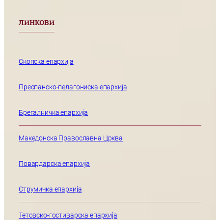
ЛИНКОВИ
Скопска епархија
Преспанско-пелагониска епархија
Брегалничка епархија
Македонска Православна Црква
Повардарска епархија
Струмичка епархија
Тетовско-гостиварска епархија