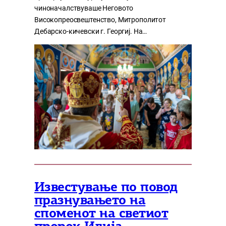
чиноначалствуваше Неговото
Високопреосвештенство, Митрополитот
Дебарско-кичевски г. Георгиј. На…
Известување по повод
празнувањето на
споменот на светиот