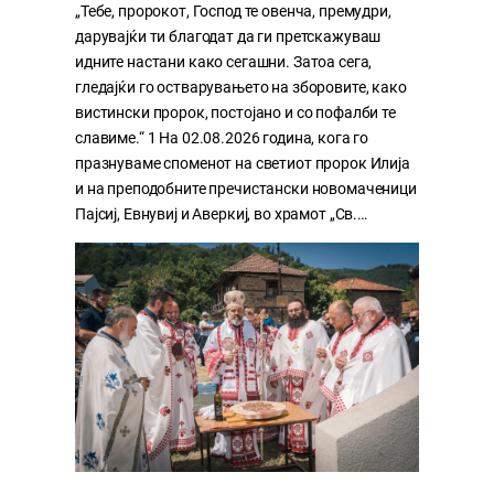
„Тебе, пророкот, Господ те овенча, премудри,
дарувајќи ти благодат да ги претскажуваш
идните настани како сегашни. Затоа сега,
гледајќи го остварувањето на зборовите, како
вистински пророк, постојано и со пофалби те
славиме.“ 1 На 02.08.2026 година, кога го
празнуваме споменот на светиот пророк Илија
и на преподобните пречистански новомаченици
Пајсиј, Евнувиј и Аверкиј, во храмот „Св.…