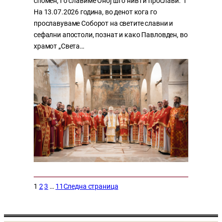
спомен, Го славиме Оној што нив ги прослави.“1
На 13.07.2026 година, во денот кога го
прославуваме Соборот на светите славни и
сефални апостоли, познат и како Павловден, во
храмот „Света…
1
2
3
…
11
Следна страница