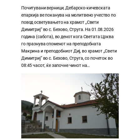
Почитувани верници, Дебарско-кичевската
епархија ве поканува на молитвено учество по
повод осветувањето на храмот „Свети
Димитриј“ во с. Безово, Струга. На 01.08.2026
година (сабота), во денот кога Светата Црква
го празнува споменот на преподобната
Макрина и преподобниот Диј, во храмот „Свети
Димитриј“ во с. Безово, Струга, со почеток во
08:45 часот, ќе започне чинот на…