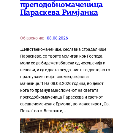
преподобномаченица
Параскева Римјанка
Објавено на:
08.08.2026
,,Девственомаченице, сеславна страдалнице
Параскево, со твоите молитви кон Господа,
моли се да бидеме избавени од искушенија и
невољи, и од идната осуда, ние што достојно го
празнуваме твојот спомен, сефална
маченице.“1 На 08.08.2026 година, во денот
кога го празнуваме споменот на светата
преподобномаченица Параскева и светиот
свештеномаченик Ермолај, во манастирот „Св.
Петка“ во с. Велгошти,…