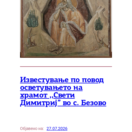
Известување по повод
осветувањето на
храмот ,,Свети
Димитриј” во с. Безово
Објавено на:
27.07.2026