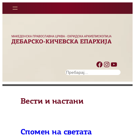
Оди
на
содржината
Facebook
Instagram
YouTube
S
e
a
r
Вести и настани
c
h
Спомен на светата