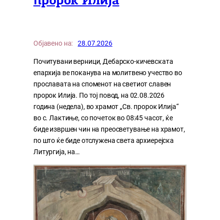
пророк Илија
Објавено на:
28.07.2026
Почитувани верници, Дебарско-кичевската
епархија ве поканува на молитвено учество во
прославата на споменот на светиот славен
пророк Илија. По тој повод, на 02.08.2026
година (недела), во храмот „Св. пророк Илија“
во с. Лактиње, со почеток во 08:45 часот, ќе
биде извршен чин на преосветување на храмот,
по што ќе биде отслужена света архиерејска
Литургија, на…