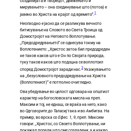
созданијата и Творецот, движењето и
мирувањето – она соединување што (потоа) е
1
јавено во Христа на крајот од времето”.
Неопходно е јасно да се разликува вечното
битисување на Словото во Света Троица од
Домостројот на Неговото Воплотување.
,,Предодредувањето” се однесува токму на
Воплотението: ,,Христос затоа бил предодреден
не таков каков што е Он по Својата природа,
туку таков каков што подоцна се воплотсил
2
според Домостројот заради нас.
Укажувањето
на ,,безусловното предодредување на Христа
(Воплотениот)” е потполно очигледно.
Ова убедување во целост одговара на општиот
карактер на богословската мисла на преп.
Максим и тој, не еднаш, се враќа на него, како
во
Одговорите до Таласиј
така и во
Амбигва
. На
пример, во врска со
Ефес. 1, 9
, преп. Максим
говори: ,,Христос, со Своето Воплотување, ни
покажал поради што сме создадени, а и какво