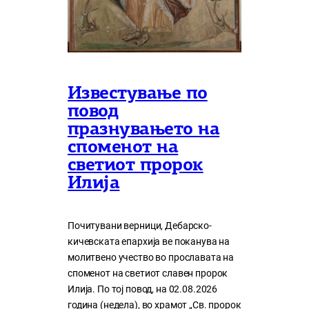
Известување по
повод
празнувањето на
споменот на
светиот пророк
Илија
Почитувани верници, Дебарско-
кичевската епархија ве поканува на
молитвено учество во прославата на
споменот на светиот славен пророк
Илија. По тој повод, на 02.08.2026
година (недела), во храмот „Св. пророк