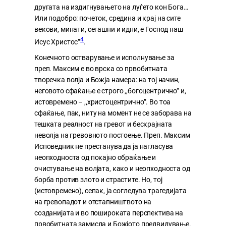
другата на издигнувањето на луѓето кон Бога…
Или подобро: почеток, средина и крај на сите
векови, минати, сегашни и идни, е Господ наш
4
Исус Христос”
.
Конечното остварување и исполнување за
преп. Максим е во врска со првобитната
творечка волја и Божја намера: на тој начин,
неговото сфаќање е строго ,,богоцентрично” и,
истовремено – ,,христоцентрично”. Во тоа
сфаќање, пак, ниту на момент не се заборава на
тешката реалност на гревот и бескрајната
неволја на гревовното постоење. Преп. Максим
Исповедник не престанува да ја нагласува
неопходноста од покајно обраќање и
очистување на волјата, како и неопходноста од
борба против злото и страстите. Но, тој
(истовремено), сепак, ја согледува трагедијата
на гревопадот и отстапништвото на
созданијата и во пошироката перспектива на
првобитната замисла и Божјото предвидување.