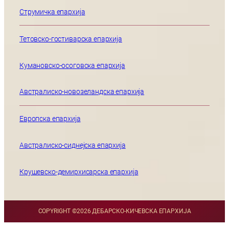
Струмичка епархија
Тетовско-гостиварска епархија
Кумановско-осоговска епархија
Австралиско-новозеландска епархија
Европска епархија
Австралиско-сиднејска епархија
Крушевско-демирхисарска епархија
COPYRIGHT ©
2026 ДЕБАРСКО-КИЧЕВСКА ЕПАРХИЈА