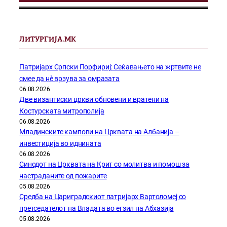
ЛИТУРГИЈА.МК
Патријарх Српски Порфириј: Сеќавањето на жртвите не
смее да нѐ врзува за омразата
06.08.2026
Две византиски цркви обновени и вратени на
Костурската митрополија
06.08.2026
Младинските кампови на Црквата на Албанија –
инвестиција во иднината
06.08.2026
Синодот на Црквата на Крит со молитва и помош за
настраданите од пожарите
05.08.2026
Средба на Цариградскиот патријарх Вартоломеј со
претседателот на Владата во егзил на Абхазија
05.08.2026