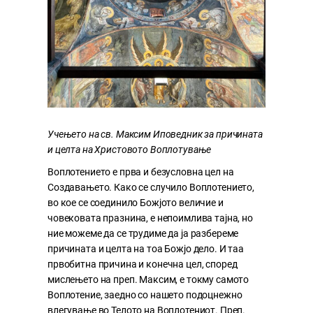
Учењето на св. Максим Иповедник за причината
и целта на Христовото Воплотување
Воплотението е прва и безусловна цел на
Создавањето. Како се случило Воплотението,
во кое се соединило Божјото величие и
човековата празнина, е непоимлива тајна, но
ние можеме да се трудиме да ја разбереме
причината и целта на тоа Божјо дело. И таа
првобитна причина и конечна цел, според
мислењето на преп. Максим, е токму самото
Воплотение, заедно со нашето подоцнежно
влегување во Телото на Воплотениот. Преп.