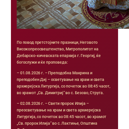
По повод претстојните празници, Неговото
Високопреосвештенство, Митрополитот на
Дебарско-кичевската епархија г. Георгиј, ќе
богослужи и ќе проповеда:
– 01.08.2026 г. – Преподобна Макрина и
преподобен Диј – осветување на храм и света
архиерејска Литургија, со почеток во 08:45 часот,
во храмот „Св. Димитриј“ во с. Безово, Струга.
– 02.08.2026 г. – Свети пророк Илија –
преосветување на храм и света архиерејска
Литургија, со почеток во 08:45 часот, во храмот
„Св. пророк Илија“ во с. Лактиње, Општина