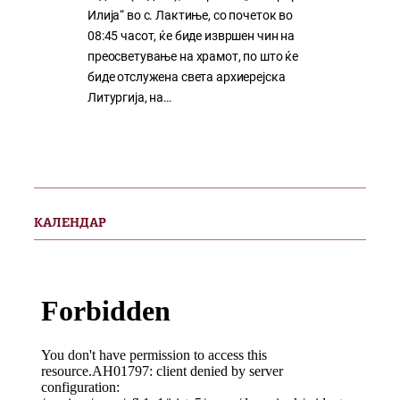
Илија“ во с. Лактиње, со почеток во
08:45 часот, ќе биде извршен чин на
преосветување на храмот, по што ќе
биде отслужена света архиерејска
Литургија, на…
КАЛЕНДАР