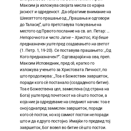
Максим ја изложува својата мисла со крајна
јасност и одреденост. Да обратиме внимание на
Шеесеттото прашање од ,,Прашања и одговори
до Таласиј”, што претставува толкување на
местото од Првото послание на св. ап. Петар: …
Непорочното и чисто Јагне – Христос, Кој беше
предназначен уште пред создавањето на светот
(1. Петр. 1, 19-20). Се поставува прашањето: ,,Од
Кого предназначен?”. Одговарајќи на ова, преп.
Максим Исповедник, пред сѐ, кратко го
изложува учењето за Христовата Личност, по
што продолжува: ,,Тоа е Божествен завршеток,
поради кого сѐ постанало (создаденото битие).
Тоа е Божествена цел, замислена (од страна на
Бога) уште пред почетокот на сѐ што постои, а
која ние ја одредуваме на следниот начин: тоа е
оној однапред замислен завршеток, поради
кого сѐ постои, но кој самиот постои не поради
што и да е друго постојно. Имајќи го предвид тој
завршеток, Бог вовел во битие сѐ што постои.