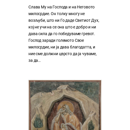
Слава Му на Господа и на Неговото
милосрдие. Он толку многу нe
возљуби, што ни Го даде Светиот Дух,
кој нe учи на сe она што е добро и ни
дава сила да го победуваме гревот.
Господ заради големото Свое
милосрдие, ни ја дава благодатта, и
ние сме должни цврсто да ја чуваме,
за да…