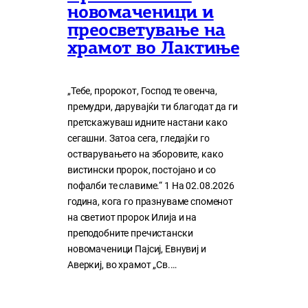
новомаченици и
преосветување на
храмот во Лактиње
„Тебе, пророкот, Господ те овенча,
премудри, дарувајќи ти благодат да ги
претскажуваш идните настани како
сегашни. Затоа сега, гледајќи го
остварувањето на зборовите, како
вистински пророк, постојано и со
пофалби те славиме.“ 1 На 02.08.2026
година, кога го празнуваме споменот
на светиот пророк Илија и на
преподобните пречистански
новомаченици Пајсиј, Евнувиј и
Аверкиј, во храмот „Св.…