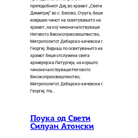
преподобниот Диј, во храмот „Свети
Димитриј“ во с. Безово, Струга, беше
извршен чинот на осветувањето на
храмот, на кој чиноначалствуваше
Неговото Високопреосвештенство,
Митрополитот Дебарско-кичевски г.
Георгиј. Веднаш по осветувањето на
храмот беше отслужена света
архиерејска Литургија, на којашто
чиноначалствуваше Неговото
Високопреосвештенство,
Митрополитот Дебарско-кичевски г.
Георгиј. На…
Поука од Свети
Силуан Атонски