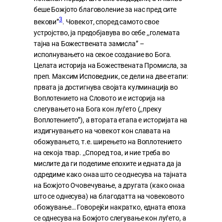
беше Божјото благоволение за нас пред сите
3
векови”
. Човекот, според самото свое
устројство, ја предобјавува во себе ,,големата
тајна на Божествената замисла” –
исполнувањето на секое создание во Бога.
Целата историја на Божествената Промисла, за
преп. Максим Исповедник, се дели на две етапи:
првата ја достигнува својата кулминација во
Воплотението на Словото и е историја на
слегувањето на Бога кон луѓето (,,преку
Воплотението”), а втората етапа е историјата на
издигнувањето на човекот кон славата на
обожувањето, т.е. ширењето на Воплотението
на секоја твар. ,,Според тоа, и ние треба во
мислите да ги поделиме епохите и едната да ја
одредиме како онаа што се однесува на тајната
на Божјото Очовечување, а другата (како онаа
што се однесува) на благодатта на човековото
обожување… Говорејќи накратко, едната епоха
се однесува на Божјото слегување кон луѓето, а