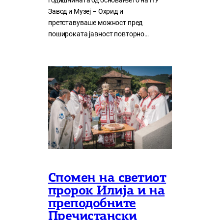
годишнината од основањето на НУ
Завод и Музеј – Охрид и
претставуваше можност пред
пошироката јавност повторно…
Спомен на светиот
пророк Илија и на
преподобните
Пречистански