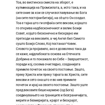
Тоа, во вистинска смисла на зборот, е
кулминација на Промсилата, а, исто така, и на
сите оние за кои се случи воглавување во Бога
(на сите постојни битија), на сѐ што Он создал.
Тоа е тајна што ги опфаќа сите векови, којашто
го открива надбесконечниот и велик Божји
Совет, којшто бесконечно и бескрајно им
претходи на вековите, а чиј Ангел бил Самото
сушто Божјо Слово, Кој постанал Човек.
Словото ја пројавило, ако е дозволено така да
се каже, најдлабоката основа на Отечката
Добрина и го покажало во Себе – Завршетокот,
поради кој, сосема очигледно, созданијата
примиле почеток на своето постоење. Зашто,
преку Христа или преку тајната во Христа, сите
векови и сето она што е во нив примиле
почеток и крај на своето постоење. Зашто уште
пред вековите беше наумено (од Бога)
соединувањето на границите и безграничијата,
мерите и безмеријата, крајот и бескрајот,