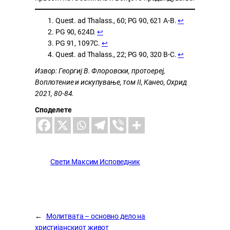
Quest. ad Thalass., 60; PG 90, 621 A-B.
↩︎
PG 90, 624D.
↩︎
PG 91, 1097C.
↩︎
Quest. ad Thalass., 22; PG 90, 320 B-C.
↩︎
Извор: Георгиј В. Флоровски, протоереј,
Воплотение и искупување, том II, Канео, Охрид
2021, 80-84.
Споделете
Свети Максим Исповедник
←
Молитвата – основно дело на
христијанскиот живот