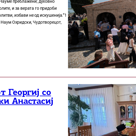
, Науме преблажени; духовно
лите, и за верата го придоби
литви, избави не од искушенија.”1
ти Наум Охридски, Чудотворецот,
 Георгиј со
и Анастасиј