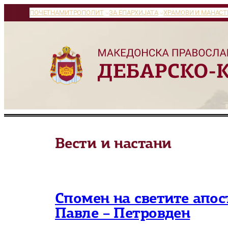
Оди
ПОЧЕТНА
МИТРОПОЛИТ
ЗА ЕПАРХИЈАТА
ХРАМОВИ И МАНАСТ
на
содржината
Вести и настани
Спомен на светите апос
Павле – Петровден