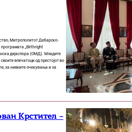
нство, Митрополитот Дебарско-
 програмата „Birthright
онска дијаспора (ОМД). Младите
 своите впечатоци од престојот во
ле, за нивните очекувања и за
ован Крстител –