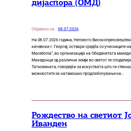
дијаспора (ОМД)
Објавено на:
08.07.2026
На 08.07.2026 година, Неговото Високопреосвеште
кичевски г. Георгиј, оствари средба со учесниците на
Macedonia“, во организација на Обединетата макед
Македонци од различни земји во светот ги споделија
Татковината, говорејќи за искуствата што ги стекна
можностите за натамошно продлабочување на…
Рождество на светиот Ј
Иванден