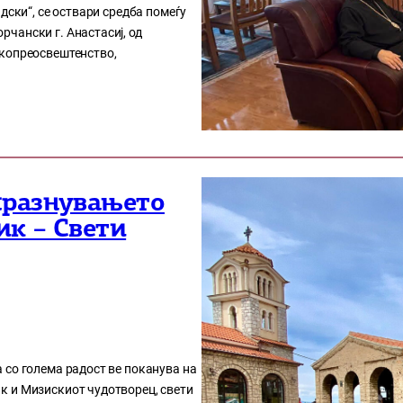
дски“, се оствари средба помеѓу
чански г. Анастасиј, од
окопреосвештенство,
празнувањето
ик – Свети
 со голема радост ве поканува на
к и Мизискиот чудотворец, свети