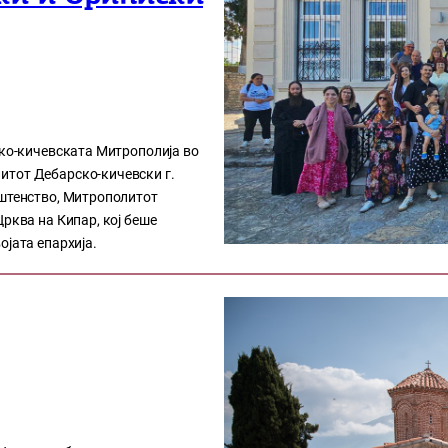
ско-кичевската Митрополија во
итот Дебарско-кичевски г.
ештенство, Митрополитот
Црква на Кипар, кој беше
ојата епархија.