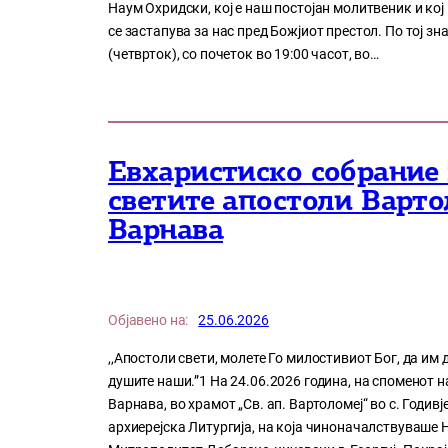
Наум Охридски, кој е наш постојан молитвеник и кој
се застапува за нас пред Божјиот престол. По тој зн
(четврток), со почеток во 19:00 часот, во…
Евхаристиско собрание 
светите апостоли Варто
Варнава
Објавено на:
25.06.2026
,,Апостоли свети, молете Го милостивиот Бог, да им
душите наши.”1 На 24.06.2026 година, на споменот н
Варнава, во храмот „Св. ап. Вартоломеј“ во с. Годив
архиерејска Литургија, на која чиноначалствуваше