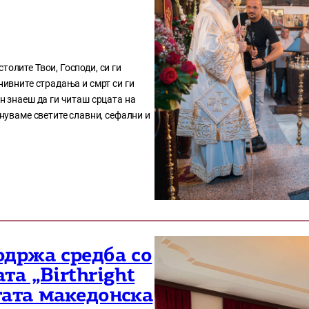
толите Твои, Господи, си ги
 нивните страдања и смрт си ги
ен знаеш да ги читаш срцата на
знуваме светите славни, сефални и
одржа средба со
та „Birthright
тата македонска