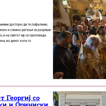
мееме достојно да те пофалиме,
чесно и славно раѓање се разреши
о, и на светот му се проповеда
на, во денот кога го
 Георгиј со
ки и Ориниски