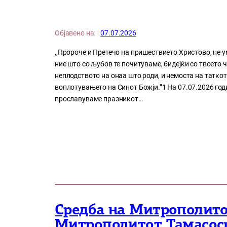
Објавено на:
07.07.2026
,,Пророче и Претечо на пришествието Христово, не у
ние што со љубов те почитуваме, бидејќи со твоето 
неплодството на онаа што роди, и немоста на таткот
воплотувањето на Синот Божји.”1 На 07.07.2026 годи
прославуваме празникот…
Средба на Митрополитот
Митрополитот Тамасос