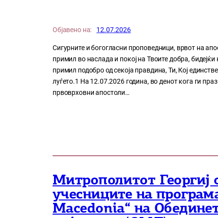
Објавено на:
12.07.2026
Сигурните и богогласни проповедници, врвот на апос
примил во наслада и покој на Твоите добра, бидејќи
примил подобро од секоја правдина, Ти, Кој единств
луѓето.1 На 12.07.2026 година, во денот кога ги пра
првоврховни апостоли…
Митрополитот Георгиј 
учесниците на програма
Macedonia“ на Обедине