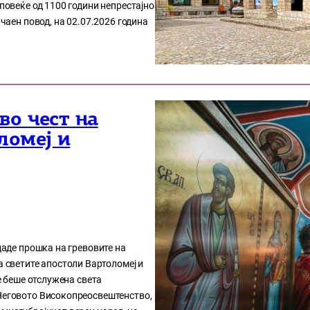
 повеќе од 1100 години непрестајно
ачаен повод, на 02.07.2026 година
во чест на
ломеј и
 даде прошка на гревовите на
а светите апостоли Вартоломеј и
је беше отслужена света
 Неговото Високопреосвештенство,