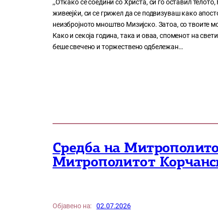
,,Откако се соедини со Христа, си го оставил телото
живеејќи, си се грижел да се подвизуваш како апосто
неизбројното мноштво Мизијско. Затоа, со твоите мо
Како и секоја година, така и оваа, споменот на све
беше свечено и торжествено одбележан…
Средба на Митрополитот
Митрополитот Корчанск
Објавено на:
02.07.2026