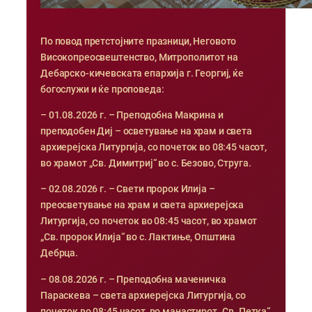
По повод претстојните празници, Неговото
Високопреосвештенство, Митрополитот на
Дебарско-кичевската епархија г. Георгиј, ќе
богослужи и ќе проповеда:
– 01.08.2026 г. – Преподобна Макрина и
преподобен Диј – осветување на храм и света
архиерејска Литургија, со почеток во 08:45 часот,
во храмот „Св. Димитриј“ во с. Безово, Струга.
– 02.08.2026 г. – Свети пророк Илија –
преосветување на храм и света архиерејска
Литургија, со почеток во 08:45 часот, во храмот
„Св. пророк Илија“ во с. Лактиње, Општина
Дебрца.
– 08.08.2026 г. – Преподобна маченичка
Параскева – света архиерејска Литургија, со
почеток во 08:45 часот, во манастирот „Св. Петка“