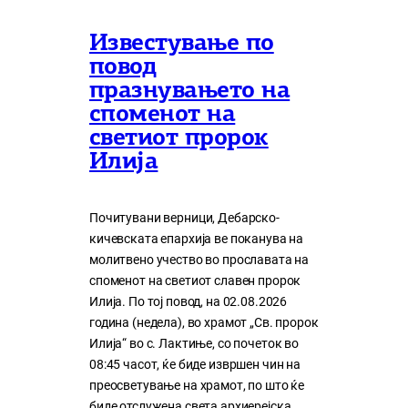
Известување по
повод
празнувањето на
споменот на
светиот пророк
Илија
Почитувани верници, Дебарско-
кичевската епархија ве поканува на
молитвено учество во прославата на
споменот на светиот славен пророк
Илија. По тој повод, на 02.08.2026
година (недела), во храмот „Св. пророк
Илија“ во с. Лактиње, со почеток во
08:45 часот, ќе биде извршен чин на
преосветување на храмот, по што ќе
биде отслужена света архиерејска