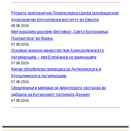
Руската задгранична Православна Црква основаше нов
рускојазичен богословски институт во Европа
08.08.2026
Меѓународен црковен фестивал „Света Богородица
Портаитиса“ во Варна
07.08.2026
Основан женски манастир при Александриската
патријаршија – две Египќанки се замонашија
07.08.2026
Кипар обезбедува поддршка за Антиохиската и
Ерусалимската патријаршија
07.08.2026
Свештеници и мирјани од дијаспората застанаа во
одбрана на Бугарскиот патријарх Даниил
07.08.2026