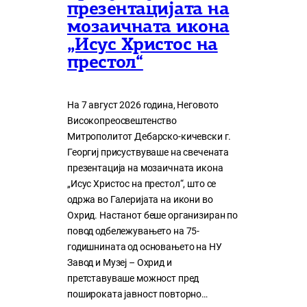
презентацијата на
мозаичната икона
„Исус Христос на
престол“
На 7 август 2026 година, Неговото
Високопреосвештенство
Митрополитот Дебарско-кичевски г.
Георгиј присуствуваше на свечената
презентација на мозаичната икона
„Исус Христос на престол“, што се
одржа во Галеријата на икони во
Охрид. Настанот беше организиран по
повод одбележувањето на 75-
годишнината од основањето на НУ
Завод и Музеј – Охрид и
претставуваше можност пред
пошироката јавност повторно…