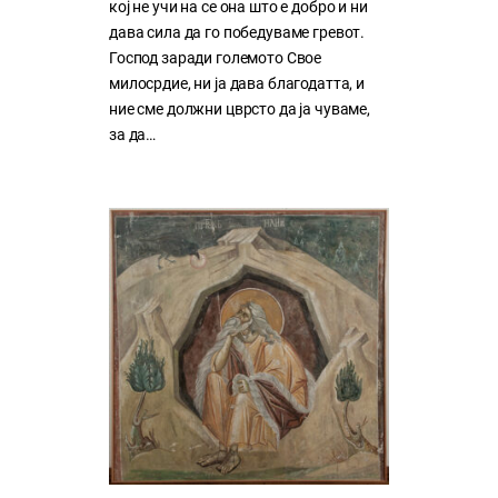
кој нe учи на сe она што е добро и ни
дава сила да го победуваме гревот.
Господ заради големото Свое
милосрдие, ни ја дава благодатта, и
ние сме должни цврсто да ја чуваме,
за да…