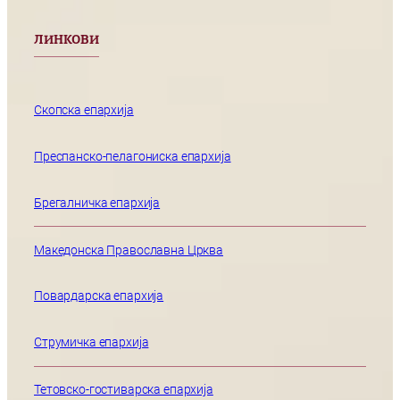
ЛИНКОВИ
Скопска епархија
Преспанско-пелагониска епархија
Брегалничка епархија
Македонска Православна Црква
Повардарска епархија
Струмичка епархија
Тетовско-гостиварска епархија