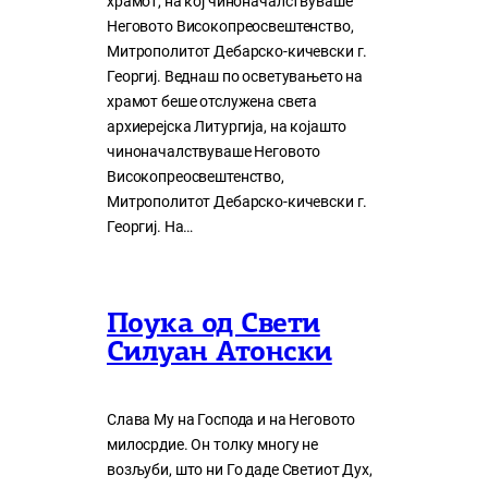
храмот, на кој чиноначалствуваше
Неговото Високопреосвештенство,
Митрополитот Дебарско-кичевски г.
Георгиј. Веднаш по осветувањето на
храмот беше отслужена света
архиерејска Литургија, на којашто
чиноначалствуваше Неговото
Високопреосвештенство,
Митрополитот Дебарско-кичевски г.
Георгиј. На…
Поука од Свети
Силуан Атонски
Слава Му на Господа и на Неговото
милосрдие. Он толку многу нe
возљуби, што ни Го даде Светиот Дух,