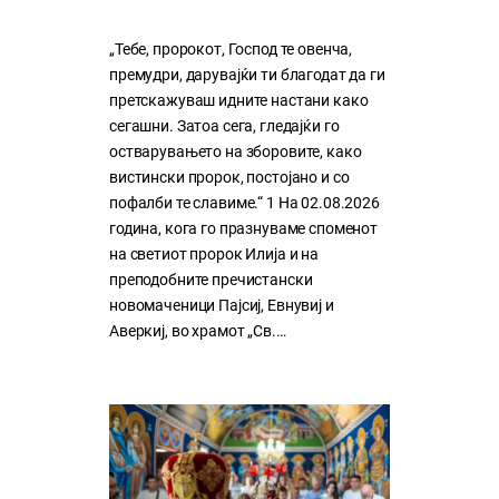
„Тебе, пророкот, Господ те овенча,
премудри, дарувајќи ти благодат да ги
претскажуваш идните настани како
сегашни. Затоа сега, гледајќи го
остварувањето на зборовите, како
вистински пророк, постојано и со
пофалби те славиме.“ 1 На 02.08.2026
година, кога го празнуваме споменот
на светиот пророк Илија и на
преподобните пречистански
новомаченици Пајсиј, Евнувиј и
Аверкиј, во храмот „Св.…