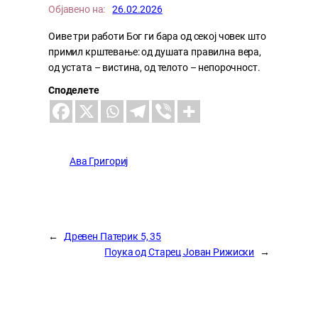
Објавено на:
26.02.2026
Оиве три работи Бог ги бара од секој човек што
примил крштевање: од душата правилна вера,
од устата – вистина, од телото – непорочност.
Споделете
Ава Григориј
←
Древен Патерик 5, 35
Поука од Старец Јован Рижиски
→