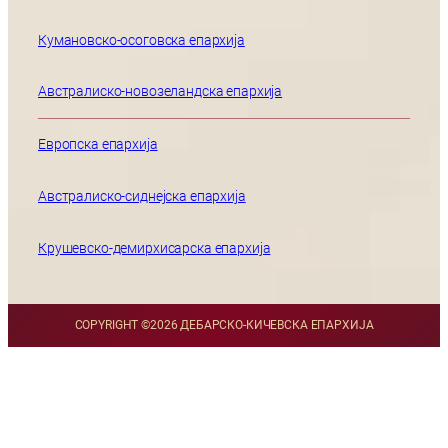
Кумановско-осоговска епархија
Австралиско-новозеландска епархија
Европска епархија
Австралиско-сиднејска епархија
Крушевско-демирхисарска епархија
COPYRIGHT ©
2026 ДЕБАРСКО-КИЧЕВСКА ЕПАРХИЈА