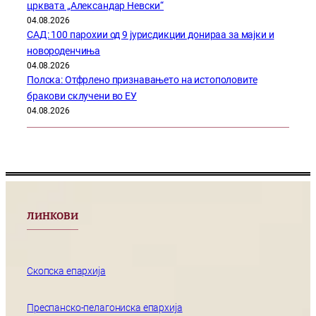
црквата „Александар Невски“
04.08.2026
САД: 100 парохии од 9 јурисдикции донираа за мајки и
новороденчиња
04.08.2026
Полска: Отфрлено признавањето на истополовите
бракови склучени во ЕУ
04.08.2026
ЛИНКОВИ
Скопска епархија
Преспанско-пелагониска епархија