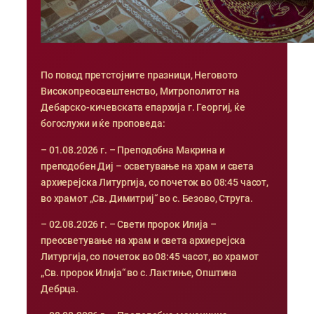
По повод претстојните празници, Неговото
Високопреосвештенство, Митрополитот на
Дебарско-кичевската епархија г. Георгиј, ќе
богослужи и ќе проповеда:
– 01.08.2026 г. – Преподобна Макрина и
преподобен Диј – осветување на храм и света
архиерејска Литургија, со почеток во 08:45 часот,
во храмот „Св. Димитриј“ во с. Безово, Струга.
– 02.08.2026 г. – Свети пророк Илија –
преосветување на храм и света архиерејска
Литургија, со почеток во 08:45 часот, во храмот
„Св. пророк Илија“ во с. Лактиње, Општина
Дебрца.