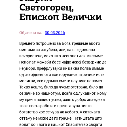
Светогорец,
Епископ Велички
Објавено на:
30.03.2026
Времето потрошено за Бога, грешиме ако го
сметаме за изгубено, или, пак, недоволно
искористено, како што честопати си мислиме.
Некојпат можеби ќе се најде некој безверник да
не укори, префрлувајќи ни каква полза имаме
од секојдневното повторување на речиси исти
молитви, кои одамна сме ги научиле напамет.
Такво нешто, било да чуеме отстрана, било да
се зачне во нашиот ум, доаѓа од лукавиот, кому
му пречи нашиот успех, зашто добро знае дека
тоа е света работа и претставува чисто
богатство кое се чува на небото. А сатаната
оттаму не може да го грабне. Патиштата што
водат кон Бога и нашиот Спасител во својата