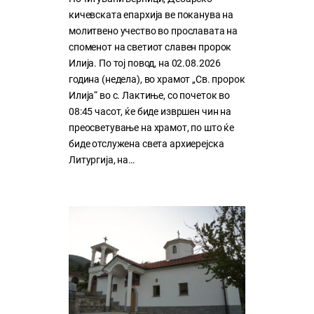
кичевската епархија ве поканува на
молитвено учество во прославата на
споменот на светиот славен пророк
Илија. По тој повод, на 02.08.2026
година (недела), во храмот „Св. пророк
Илија“ во с. Лактиње, со почеток во
08:45 часот, ќе биде извршен чин на
преосветување на храмот, по што ќе
биде отслужена света архиерејска
Литургија, на…