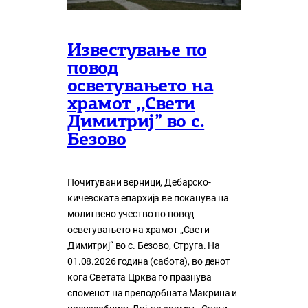
Известување по
повод
осветувањето на
храмот ,,Свети
Димитриј” во с.
Безово
Почитувани верници, Дебарско-
кичевската епархија ве поканува на
молитвено учество по повод
осветувањето на храмот „Свети
Димитриј“ во с. Безово, Струга. На
01.08.2026 година (сабота), во денот
кога Светата Црква го празнува
споменот на преподобната Макрина и