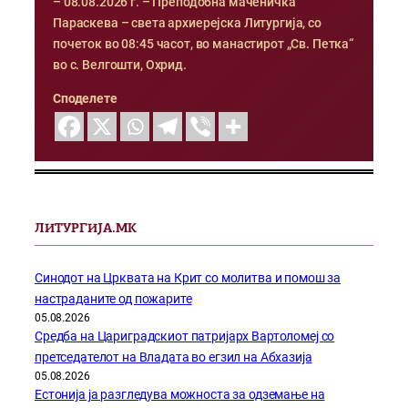
– 08.08.2026 г. – Преподобна маченичка
Параскева – света архиерејска Литургија, со
почеток во 08:45 часот, во манастирот „Св. Петка“
во с. Велгошти, Охрид.
Споделете
ЛИТУРГИЈА.МК
Синодот на Црквата на Крит со молитва и помош за
настраданите од пожарите
05.08.2026
Средба на Цариградскиот патријарх Вартоломеј со
претседателот на Владата во егзил на Абхазија
05.08.2026
Естонија ја разгледува можноста за одземање на