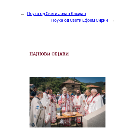
←
Поука од Свети Јован Касијан
Поука од Свети Ефрем Сирин
→
НАЈНОВИ ОБЈАВИ