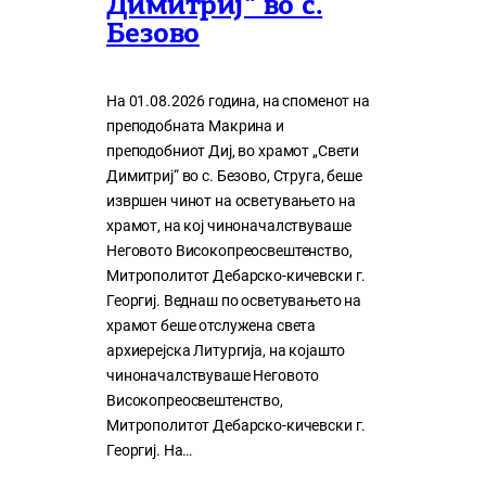
Димитриј“ во с.
Безово
На 01.08.2026 година, на споменот на
преподобната Макрина и
преподобниот Диј, во храмот „Свети
Димитриј“ во с. Безово, Струга, беше
извршен чинот на осветувањето на
храмот, на кој чиноначалствуваше
Неговото Високопреосвештенство,
Митрополитот Дебарско-кичевски г.
Георгиј. Веднаш по осветувањето на
храмот беше отслужена света
архиерејска Литургија, на којашто
чиноначалствуваше Неговото
Високопреосвештенство,
Митрополитот Дебарско-кичевски г.
Георгиј. На…