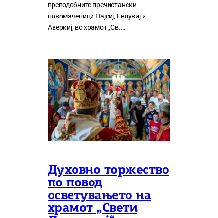
преподобните пречистански
новомаченици Пајсиј, Евнувиј и
Аверкиј, во храмот „Св.…
Духовно торжество
по повод
осветувањето на
храмот „Свети