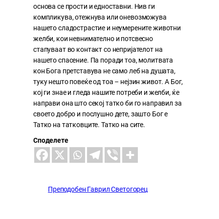
основа се прости и едноставни. Нив ги
компликува, отежнува или оневозможува
нашето сладострастие и неумерените животни
желби, кои невнимателно и потсвесно
стапуваат во контакт со непријателот на
нашето спасение. Па поради тоа, молитвата
кон Бога претставува не само леб на душата,
туку нешто повеќе од тоа – нејзин живот. А Бог,
кој ги знае и гледа нашите потреби и желби, ќе
направи она што секој татко би го направил за
своето добро и послушно дете, зашто Бог е
Татко на татковците. Татко на сите.
Споделете
Преподобен Гаврил Светогорец