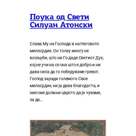
Поука од Свети
Силуан Атонски
Слава Му на Господа и на Неговото
милосрдие. Он толку многу нe
возљуби, што ни Го даде Светиот Дух,
кој нe учи на сe она што е добро и ни
дава сила да го победуваме гревот.
Господ заради големото Свое
милосрдие, ни ја дава благодатта, и
ние сме должни цврсто да ја чуваме,
за да…