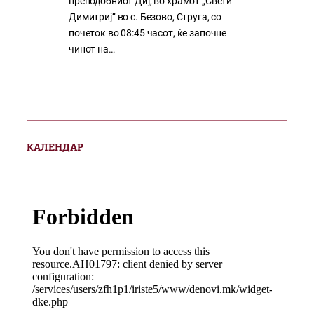
преподобниот Диј, во храмот „Свети
Димитриј“ во с. Безово, Струга, со
почеток во 08:45 часот, ќе започне
чинот на…
КАЛЕНДАР