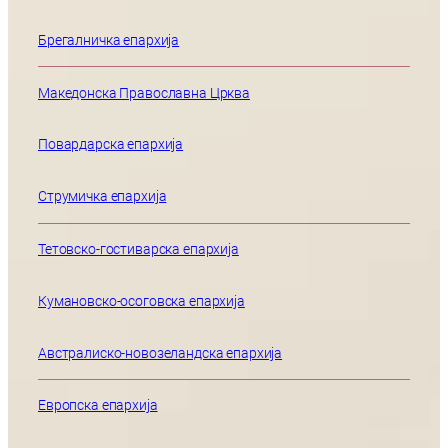
Брегалничка епархија
Македонска Православна Црква
Повардарска епархија
Струмичка епархија
Тетовско-гостиварска епархија
Кумановско-осоговска епархија
Австралиско-новозеландска епархија
Европска епархија