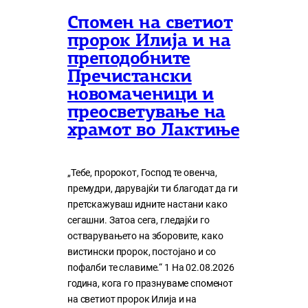
Спомен на светиот
пророк Илија и на
преподобните
Пречистански
новомаченици и
преосветување на
храмот во Лактиње
„Тебе, пророкот, Господ те овенча,
премудри, дарувајќи ти благодат да ги
претскажуваш идните настани како
сегашни. Затоа сега, гледајќи го
остварувањето на зборовите, како
вистински пророк, постојано и со
пофалби те славиме.“ 1 На 02.08.2026
година, кога го празнуваме споменот
на светиот пророк Илија и на