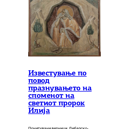
Известување по
повод
празнувањето на
споменот на
светиот пророк
Илија
Почитувани верници, Дебарско-