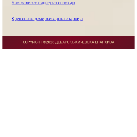
Австралиско-сиднејска епархија
Крушевско-демирхисарска епархија
COPYRIGHT ©
2026 ДЕБАРСКО-КИЧЕВСКА ЕПАРХИЈА