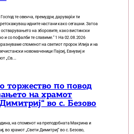
 Господ те овенча, премудри, дарувајќи ти
претскажуваш идните настани како сегашни. Затоа
го остварувањето на зборовите, како вистински
но и со пофалби те славиме.“ 1 На 02.08.2026
 празнуваме споменот на светиот пророк Илија и на
ечистански новомаченици Пајсиј, Евнувиј и
мот „Св.…
о торжество по повод
вањето на храмот
Димитриј“ во с. Безово
одина, на споменот на преподобната Макрина и
ј, во храмот „Свети Димитриј“ во с. Безово,