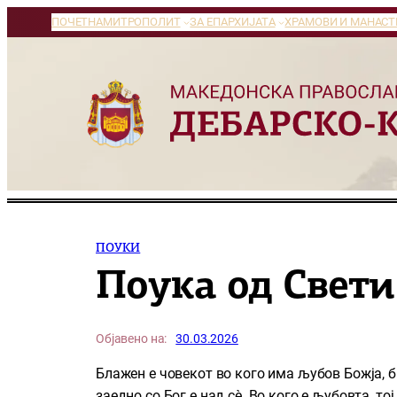
Оди
ПОЧЕТНА
МИТРОПОЛИТ
ЗА ЕПАРХИЈАТА
ХРАМОВИ И МАНАСТ
на
содржината
ПОУКИ
Поука од Свет
Објавено на:
30.03.2026
Блажен е човекот во кого има љубов Божја, би
заедно со Бог е над сè. Во кого е љубовта, то