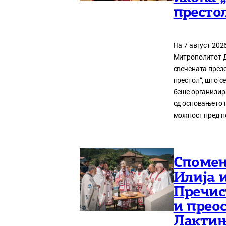
престо
На 7 август 20
Митрополитот Д
свечената презе
престол“, што с
беше организир
од основањето н
можност пред п
Спомен
Илија 
Пречис
и прео
Лакти