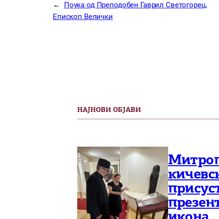
←
Поука од Преподобен Гаврил Светогорец,
Епископ Велички
НАЈНОВИ ОБЈАВИ
Митроп
кичевск
присус
презен
икона 