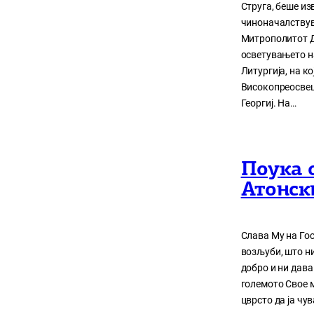
Струга, беше из
чиноначалствув
Митрополитот Д
осветувањето н
Литургија, на 
Високопреосвеш
Георгиј. На…
Поука 
Атонск
Слава Му на Гос
возљуби, што ни 
добро и ни дава
големото Свое м
цврсто да ја чув