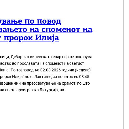
ување по повод
вањето на споменот на
т пророк Илија
ници, Дебарско-кичевската епархија ве поканува
ество во прославата на споменот на светиот
ија. По тој повод, на 02.08.2026 година (недела),
пророк Илија“ во с. Лактиње, со почеток во 08:45
извршен чин на преосветување на храмот, по што
на света архиерејска Литургија, на…