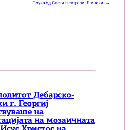
Поука од Свети Нектрариј Егински
→
олитот Дебарско-
и г. Георгиј
твуваше на
тацијата на мозаичната
„Исус Христос на