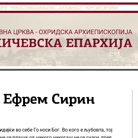
ИРИ
НОВОСТИ
ИЗДАВАШТВО
ДУХОВНОСТ
КОНТАКТ
АРХИВА
и Ефрем Сирин
дејќи во себе Го носи Бог. Во кого е љубовта, тој
ј не се плаши; од никого никогаш не се гнаси, пред