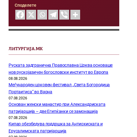
Споделете
ЛИТУРГИЈА.МК
Руската задгранична Православна Црква основаше
нов рускојазичен богословски институт во Европа
08.08.2026
Меѓународен црковен фестивал „Света Богородица
Портаитиса“ во Варна
07.08.2026
Основан женски манастир при Александриската
патријаршија – две Египќанки се замонашија
07.08.2026
Кипар обезбедува поддршка за Антиохиската и
Ерусалимската патријаршија