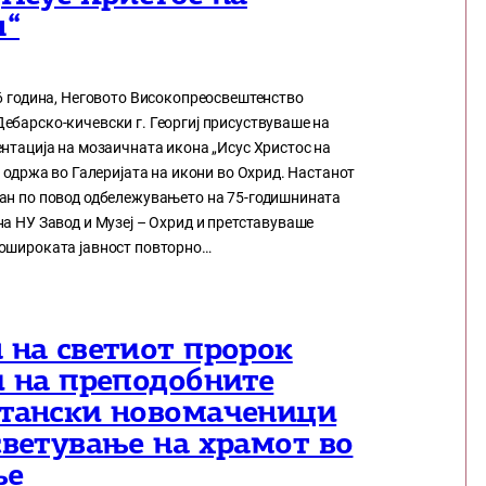
л“
26 година, Неговото Високопреосвештенство
ебарско-кичевски г. Георгиј присуствуваше на
нтација на мозаичната икона „Исус Христос на
е одржа во Галеријата на икони во Охрид. Настанот
ан по повод одбележувањето на 75-годишнината
а НУ Завод и Музеј – Охрид и претставуваше
ошироката јавност повторно…
 на светиот пророк
и на преподобните
тански новомаченици
светување на храмот во
ње