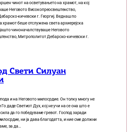
вршен чинот на осветувањето на храмот, на кој
аше Неговото Високопреосвештенство,
ебарско-кичевски г. Георгиј. Веднаш по
а храмот беше отслужена света архиерејска
којашто чиноначалствуваше Неговото
тенство, Митрополитот Дебарско-кичевски г.
од Свети Силуан
и
пода и на Неговото милосрдие. Он толку многу нe
Го даде Светиот Дух, кој нe учи на сe она што е
 сила да го победуваме гревот. Господ заради
илосрдие, ни ја дава благодатта, и ние сме должни
аме, за да…