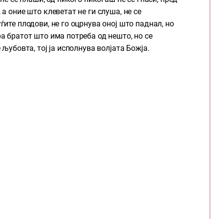
 а оние што клеветат не ги слуша, не се
уѓите плодови, не го оцрнува оној што паднал, но
ра братот што има потреба од нешто, но се
е љубовта, тој ја исполнува волјата Божја.