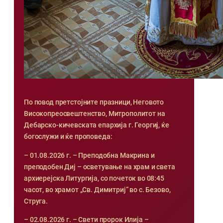
По повод претстојните празници, Неговото
Високопреосвештенство, Митрополитот на
Дебарско-кичевската епархија г. Георгиј, ќе
богослужи и ќе проповеда:
– 01.08.2026 г. – Преподобна Макрина и
преподобен Диј – осветување на храм и света
архиерејска Литургија, со почеток во 08:45
часот, во храмот „Св. Димитриј“ во с. Безово,
Струга.
– 02.08.2026 г. – Свети пророк Илија –