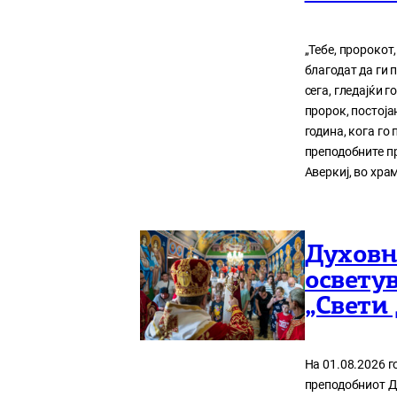
„Тебе, пророкот,
благодат да ги 
сега, гледајќи 
пророк, постоја
година, кога го
преподобните пр
Аверкиј, во хра
Духовн
освету
„Свети 
На 01.08.2026 г
преподобниот Ди