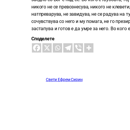
никого не се превознесува, никого не клевети,
натпреварува, не завидува, не се радува на т
сочувствува со него и му помага, не го прези
застапува и готов е да умре за него. Во кого 
Споделете
Свети Ефрем Сирин