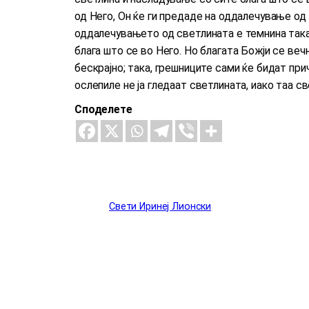
од Него, Он ќе ги предаде на оддалечување од
оддалечувањето од светлината е темнина така
блага што се во Него. Но благата Божји се вечн
бескрајно; така, грешниците сами ќе бидат при
ослепиле не ја гледаат светлината, иако таа св
Споделете
Свети Иринеј Лионски