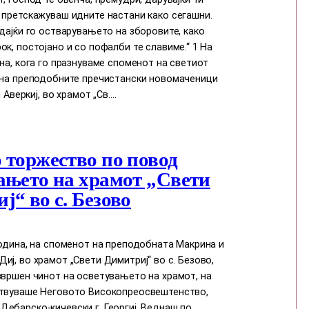
 претскажуваш идните настани како сегашни.
едајќи го остварувањето на зборовите, како
ок, постојано и со пофалби те славиме.“ 1 На
ина, кога го празнуваме споменот на светиот
и на преподобните пречистански новомаченици
и Аверкиј, во храмот „Св.…
 торжество по повод
ањето на храмот „Свети
ј“ во с. Безово
година, на споменот на преподобната Макрина и
иј, во храмот „Свети Димитриј“ во с. Безово,
звршен чинот на осветувањето на храмот, на
ствуваше Неговото Високопреосвештенство,
ебарско-кичевски г. Георгиј. Веднаш по