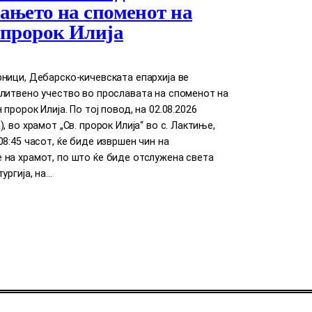
ањето на споменот на
 пророк Илија
ници, Дебарско-кичевската епархија ве
литвено учество во прославата на споменот на
пророк Илија. По тој повод, на 02.08.2026
, во храмот „Св. пророк Илија“ во с. Лактиње,
08:45 часот, ќе биде извршен чин на
 на храмот, по што ќе биде отслужена света
ургија, на…