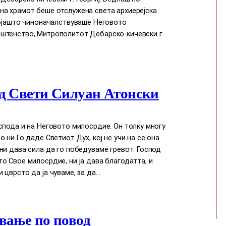
на храмот беше отслужена света архиерејска
којашто чиноначалствуваше Неговото
штенство, Митрополитот Дебарско-кичевски г.
д Свети Силуан Атонски
спода и на Неговото милосрдие. Он толку многу
о ни Го даде Светиот Дух, кој нe учи на сe она
ни дава сила да го победуваме гревот. Господ
о Свое милосрдие, ни ја дава благодатта, и
 цврсто да ја чуваме, за да…
вање по повод