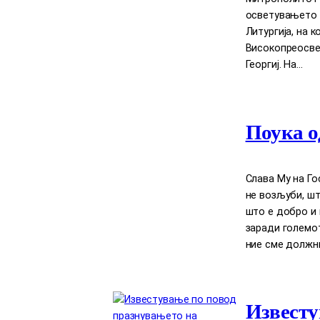
осветувањето 
Литургија, на 
Високопреосве
Георгиј. На…
Поука о
Слава Му на Го
нe возљуби, шт
што е добро и 
заради големот
ние сме должни
Известу