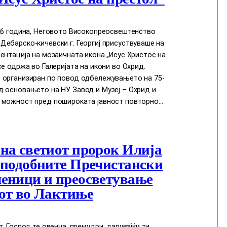
026 година, Неговото Високопреосвештенство
ебарско-кичевски г. Георгиј присуствуваше на
ентација на мозаичната икона „Исус Христос на
се одржа во Галеријата на икони во Охрид.
 организиран по повод одбележувањето на 75-
д основањето на НУ Завод и Музеј – Охрид и
 можност пред пошироката јавност повторно…
на светиот пророк Илија
еподобните Пречистански
еници и преосветување
от во Лактиње
т, Господ те овенча, премудри, дарувајќи ти