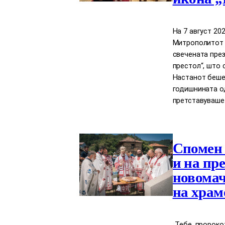
На 7 август 2
Митрополитот Д
свечената през
престол“, што 
Настанот беше
годишнината о
претставуваше
Спомен 
и на пр
новомач
на храм
„Тебе, пророко