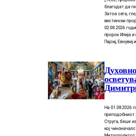
благодат да ги
Затоа сега, гл
вистински прор
02.08.2026 год
пророк Илија 
Пајсиј, Евнувиј 
Духовно
осветув
Димитри
На 01.08.2026 
преподобниот Д
Струга, беше и
кој чиноначал
Митрополитот Д