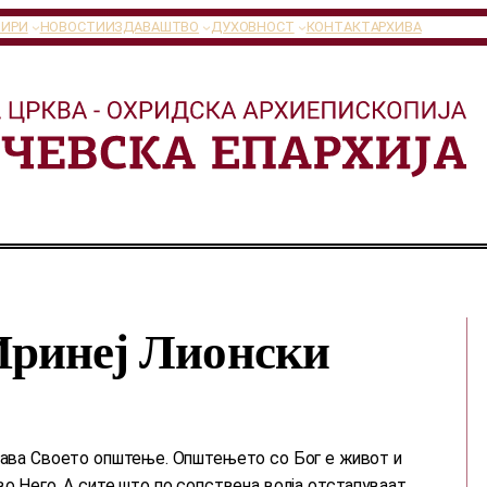
ТИРИ
НОВОСТИ
ИЗДАВАШТВО
ДУХОВНОСТ
КОНТАКТ
АРХИВА
Иринеј Лионски
 дава Своето општење. Општењето со Бог е живот и
во Него. А сите што по сопствена волја отстапуваат