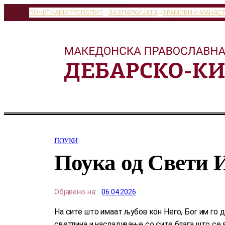
Оди
ПОЧЕТНА
МИТРОПОЛИТ
ЗА ЕПАРХИЈАТА
ХРАМОВИ И МАНАС
на
содржината
ПОУКИ
Поука од Свети 
Објавено на:
06.04.2026
На сите што имаат љубов кон Него, Бог им го
светлина и насладување со сите блага што се 