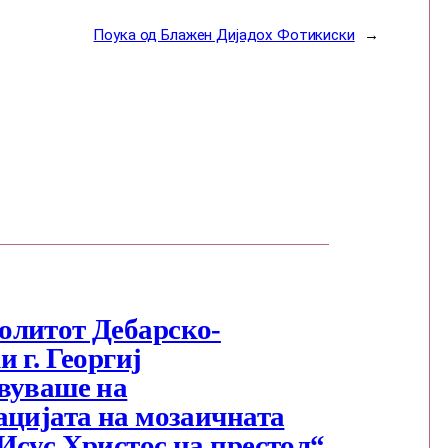
Поука од Блажен Дијадох Фотикиски
→
литот Дебарско-
 г. Георгиј
вуваше на
ацијата на мозаичната
Исус Христос на престол“