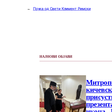
←
Поука од Свети Климент Римски
НАЈНОВИ ОБЈАВИ
Митропо
кичевски
присуст
презент
икона „