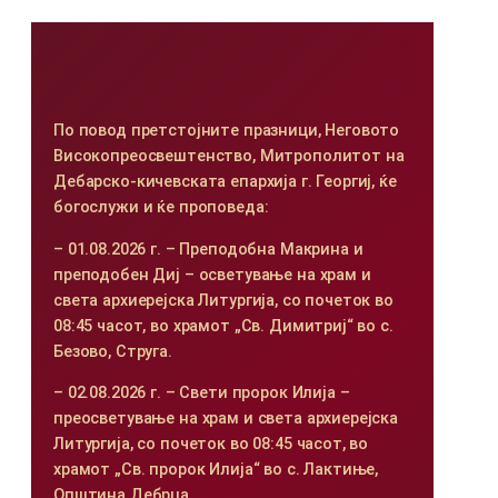
По повод претстојните празници, Неговото
Високопреосвештенство, Митрополитот на
Дебарско-кичевската епархија г. Георгиј, ќе
богослужи и ќе проповеда:
– 01.08.2026 г. – Преподобна Макрина и
преподобен Диј – осветување на храм и
света архиерејска Литургија, со почеток во
08:45 часот, во храмот „Св. Димитриј“ во с.
Безово, Струга.
– 02.08.2026 г. – Свети пророк Илија –
преосветување на храм и света архиерејска
Литургија, со почеток во 08:45 часот, во
храмот „Св. пророк Илија“ во с. Лактиње,
Општина Дебрца.