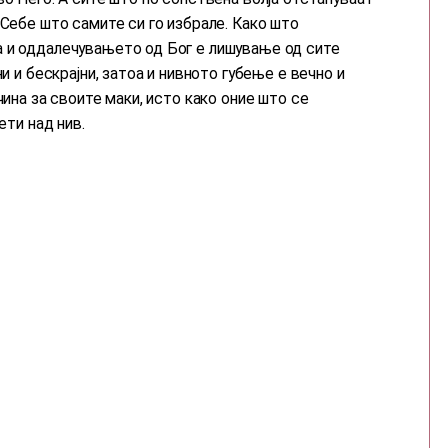
 Себе што самите си го избрале. Како што
 и оддалечувањето од Бог е лишување од сите
и и бескрајни, затоа и нивното губење е вечно и
чина за своите маки, исто како оние што се
ети над нив.