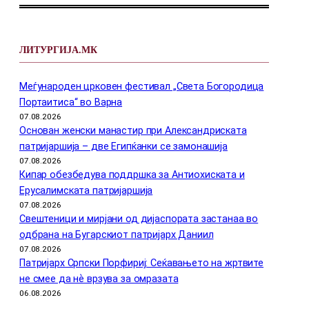
ЛИТУРГИЈА.МК
Меѓународен црковен фестивал „Света Богородица
Портаитиса“ во Варна
07.08.2026
Основан женски манастир при Александриската
патријаршија – две Египќанки се замонашија
07.08.2026
Кипар обезбедува поддршка за Антиохиската и
Ерусалимската патријаршија
07.08.2026
Свештеници и мирјани од дијаспората застанаа во
одбрана на Бугарскиот патријарх Даниил
07.08.2026
Патријарх Српски Порфириј: Сеќавањето на жртвите
не смее да нѐ врзува за омразата
06.08.2026