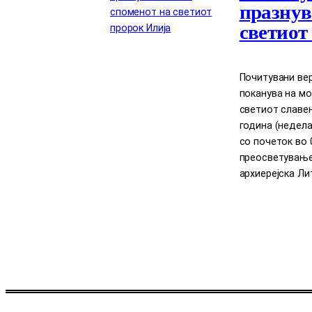
празнув
светиот
Почитувани вер
поканува на мо
светиот славен 
година (недела)
со почеток во 
преосветување
архиерејска Лит