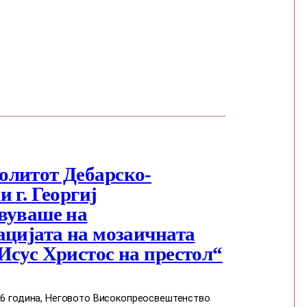
литот Дебарско-
 г. Георгиј
вуваше на
ацијата на мозаичната
Исус Христос на престол“
026 година, Неговото Високопреосвештенство