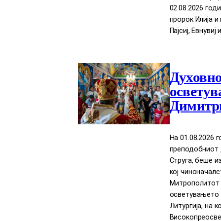
02.08.2026 год
пророк Илија 
Пајсиј, Евнувиј 
Духовно
осветув
Димитри
На 01.08.2026 
преподобниот Д
Струга, беше и
кој чиноначал
Митрополитот Д
осветувањето 
Литургија, на 
Високопреосве