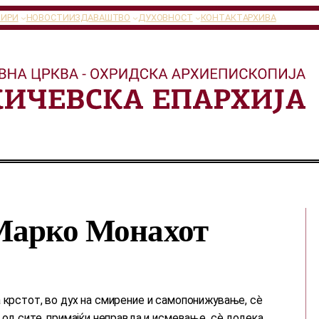
ТИРИ
НОВОСТИ
ИЗДАВАШТВО
ДУХОВНОСТ
КОНТАКТ
АРХИВА
Марко Монахот
 крстот, во дух на смирение и самопонижување, сè
 од сите, примајќи неправда и исмевање, сè додека