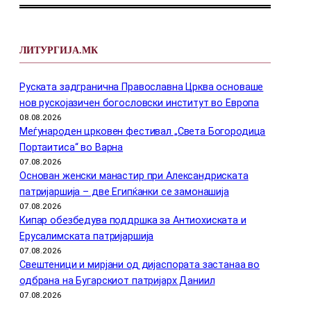
ЛИТУРГИЈА.МК
Руската задгранична Православна Црква основаше
нов рускојазичен богословски институт во Европа
08.08.2026
Меѓународен црковен фестивал „Света Богородица
Портаитиса“ во Варна
07.08.2026
Основан женски манастир при Александриската
патријаршија – две Египќанки се замонашија
07.08.2026
Кипар обезбедува поддршка за Антиохиската и
Ерусалимската патријаршија
07.08.2026
Свештеници и мирјани од дијаспората застанаа во
одбрана на Бугарскиот патријарх Даниил
07.08.2026