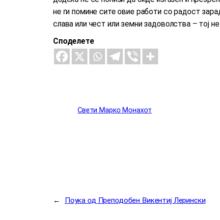
не ги помине сите овие работи со радост зарад
слава или чест или земни задоволства – тој н
Споделете
Свети Марко Монахот
←
Поука од Преподобен Викентиј Лерински