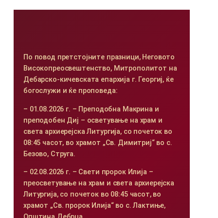
По повод претстојните празници, Неговото
Високопреосвештенство, Митрополитот на
Дебарско-кичевската епархија г. Георгиј, ќе
богослужи и ќе проповеда:
– 01.08.2026 г. – Преподобна Макрина и
преподобен Диј – осветување на храм и
света архиерејска Литургија, со почеток во
08:45 часот, во храмот „Св. Димитриј“ во с.
Безово, Струга.
– 02.08.2026 г. – Свети пророк Илија –
преосветување на храм и света архиерејска
Литургија, со почеток во 08:45 часот, во
храмот „Св. пророк Илија“ во с. Лактиње,
Општина Дебрца.