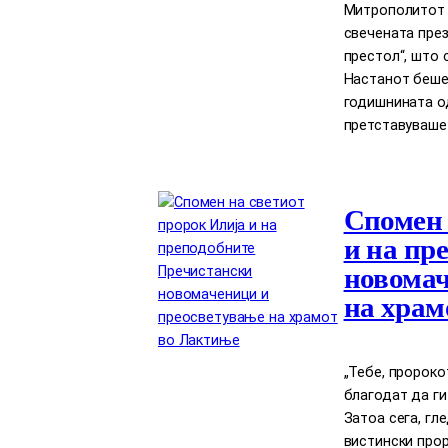
Митрополитот Д
свечената през
престол“, што 
Настанот беше
годишнината о
претставуваше
Спомен 
и на пр
новомач
на храм
„Тебе, пророко
благодат да ги
Затоа сега, гл
вистински прор