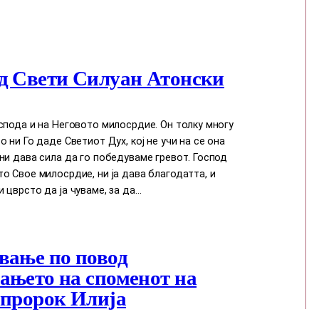
д Свети Силуан Атонски
спода и на Неговото милосрдие. Он толку многу
о ни Го даде Светиот Дух, кој нe учи на сe она
ни дава сила да го победуваме гревот. Господ
о Свое милосрдие, ни ја дава благодатта, и
 цврсто да ја чуваме, за да…
вање по повод
ањето на споменот на
 пророк Илија