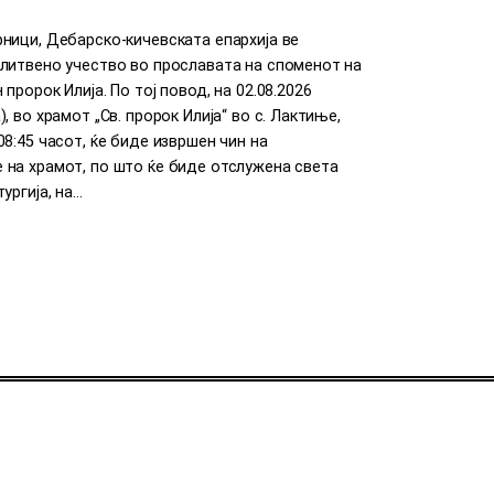
ници, Дебарско-кичевската епархија ве
литвено учество во прославата на споменот на
пророк Илија. По тој повод, на 02.08.2026
, во храмот „Св. пророк Илија“ во с. Лактиње,
08:45 часот, ќе биде извршен чин на
 на храмот, по што ќе биде отслужена света
ургија, на…