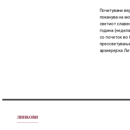
Почитувани вер
поканува на мо
светиот славен 
година (недела)
со почеток во 
преосветување
архиерејска Лит
ЛИНКОВИ