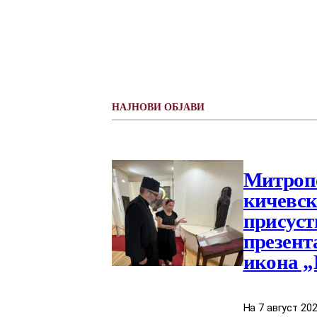
НАЈНОВИ ОБЈАВИ
Митропо
кичевски
присуст
презент
икона „
На 7 август 2