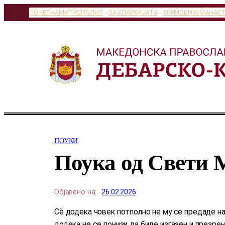
Оди
ПОЧЕТНА
МИТРОПОЛИТ
ЗА ЕПАРХИЈАТА
ХРАМОВИ И МАНАС
на
содржината
ПОУКИ
Поука од Свети 
Објавено на:
26.02.2026
Сè додека човек потполно не му се предаде на
додека не се понизи да биде изгазен и презрен