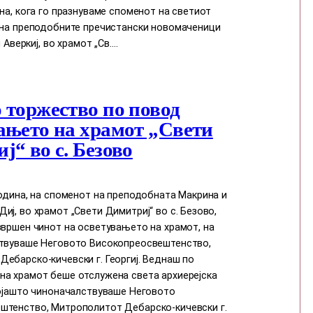
ина, кога го празнуваме споменот на светиот
и на преподобните пречистански новомаченици
и Аверкиј, во храмот „Св.…
 торжество по повод
ањето на храмот „Свети
ј“ во с. Безово
година, на споменот на преподобната Макрина и
иј, во храмот „Свети Димитриј“ во с. Безово,
звршен чинот на осветувањето на храмот, на
ствуваше Неговото Високопреосвештенство,
ебарско-кичевски г. Георгиј. Веднаш по
на храмот беше отслужена света архиерејска
којашто чиноначалствуваше Неговото
штенство, Митрополитот Дебарско-кичевски г.