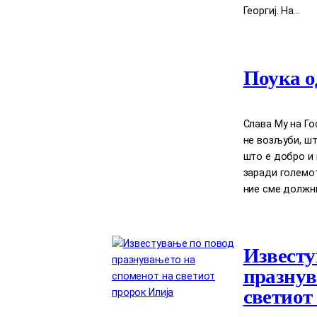
Георгиј. На…
Поука о
Слава Му на Го
нe возљуби, шт
што е добро и 
заради големот
ние сме должни
Известу
празнув
светиот