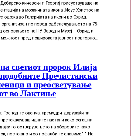
ебарско-кичевски г. Георгиј присуствуваше на
ентација на мозаичната икона „Исус Христос на
се одржа во Галеријата на икони во Охрид.
 организиран по повод одбележувањето на 75-
д основањето на НУ Завод и Музеј – Охрид и
 можност пред пошироката јавност повторно…
на светиот пророк Илија
еподобните Пречистански
еници и преосветување
от во Лактиње
т, Господ те овенча, премудри, дарувајќи ти
 претскажуваш идните настани како сегашни.
едајќи го остварувањето на зборовите, како
ок, постојано и со пофалби те славиме.“ 1 На