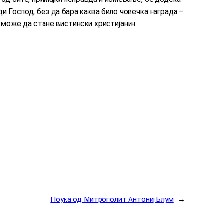
и Господ, без да бара каква било човечка награда –
е може да стане вистински христијанин.
Поука од Митрополит Антониј Блум
→