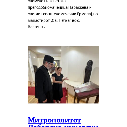
споменот на светата
преподобномаченица Параскева и
светиот свештеномаченик Ермолај, во
манастирот „Св. Петка“ во с.
Велгошти,…
Митрополитот