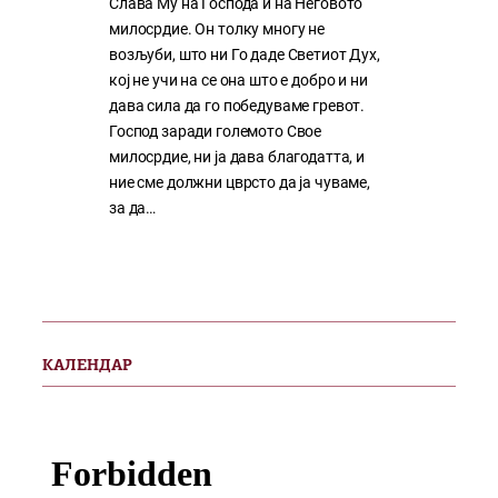
Слава Му на Господа и на Неговото
милосрдие. Он толку многу нe
возљуби, што ни Го даде Светиот Дух,
кој нe учи на сe она што е добро и ни
дава сила да го победуваме гревот.
Господ заради големото Свое
милосрдие, ни ја дава благодатта, и
ние сме должни цврсто да ја чуваме,
за да…
КАЛЕНДАР