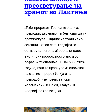
преосветување на
храмот во Лактиње
„Тебе, пророкот, Господ те овенча,
премудри, дарувајќи ти благодат да ги
претскажуваш идните настани како
сегашни. Затоа сега, гледајќи го
остварувањето на зборовите, како
вистински пророк, постојано и со
пофалби те славиме.“ 1 На 02.08.2026
година, кога го празнуваме споменот
на светиот пророк Илија и на
преподобните пречистански
новомаченици Пајсиј, Евнувиј и
Аверкиј, во храмот „Св.…