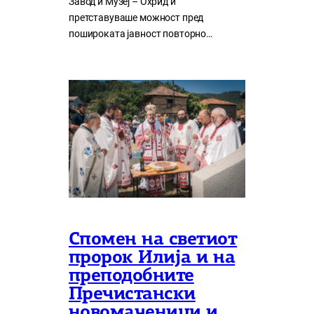
Завод и Музеј – Охрид и
претставуваше можност пред
пошироката јавност повторно…
Спомен на светиот
пророк Илија и на
преподобните
Пречистански
новомаченици и