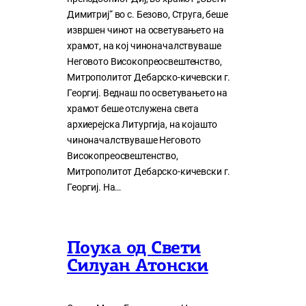
Димитриј“ во с. Безово, Струга, беше
извршен чинот на осветувањето на
храмот, на кој чиноначалствуваше
Неговото Високопреосвештенство,
Митрополитот Дебарско-кичевски г.
Георгиј. Веднаш по осветувањето на
храмот беше отслужена света
архиерејска Литургија, на којашто
чиноначалствуваше Неговото
Високопреосвештенство,
Митрополитот Дебарско-кичевски г.
Георгиј. На…
Поука од Свети
Силуан Атонски