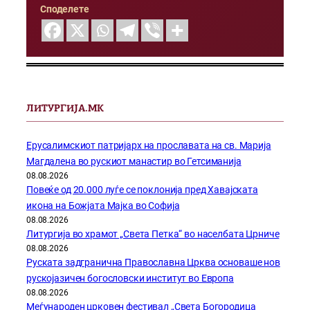
Споделете
ЛИТУРГИЈА.МК
Ерусалимскиот патријарх на прославата на св. Марија
Магдалена во рускиот манастир во Гетсиманија
08.08.2026
Повеќе од 20.000 луѓе се поклонија пред Хавајската
икона на Божјата Мајка во Софија
08.08.2026
Литургија во храмот „Света Петка“ во населбата Црниче
08.08.2026
Руската задгранична Православна Црква основаше нов
рускојазичен богословски институт во Европа
08.08.2026
Меѓународен црковен фестивал „Света Богородица