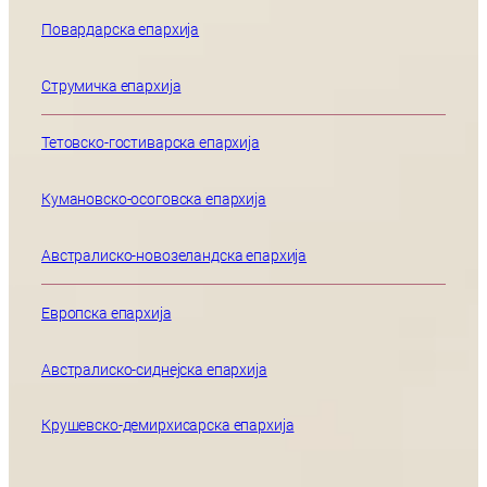
Повардарска епархија
Струмичка епархија
Тетовско-гостиварска епархија
Кумановско-осоговска епархија
Австралиско-новозеландска епархија
Европска епархија
Австралиско-сиднејска епархија
Крушевско-демирхисарска епархија