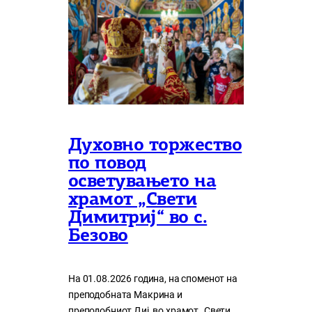
Духовно торжество
по повод
осветувањето на
храмот „Свети
Димитриј“ во с.
Безово
На 01.08.2026 година, на споменот на
преподобната Макрина и
преподобниот Диј, во храмот „Свети