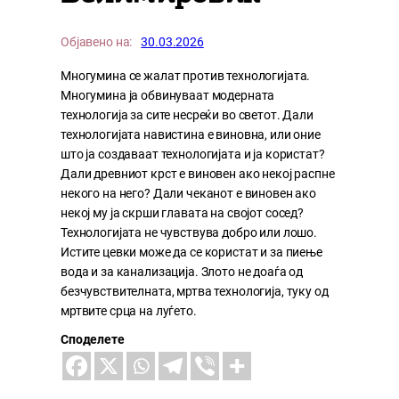
Објавено на:
30.03.2026
Многумина се жалат против технологијата.
Многумина ја обвинуваат модерната
технологија за сите несреќи во светот. Дали
технологијата навистина е виновна, или оние
што ја создаваат технологијата и ја користат?
Дали древниот крст е виновен ако некој распне
некого на него? Дали чеканот е виновен ако
некој му ја скрши главата на својот сосед?
Технологијата не чувствува добро или лошо.
Истите цевки може да се користат и за пиење
вода и за канализација. Злото не доаѓа од
безчувствителната, мртва технологија, туку од
мртвите срца на луѓето.
Споделете