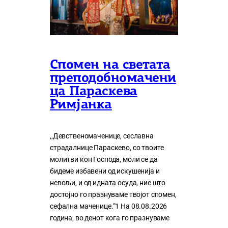
Спомен на светата
преподобномачени
ца Параскева
Римјанка
,,Девственомаченице, сеславна
страдалнице Параскево, со твоите
молитви кон Господа, моли се да
бидеме избавени од искушенија и
невољи, и од идната осуда, ние што
достојно го празнуваме твојот спомен,
сефална маченице.“1 На 08.08.2026
година, во денот кога го празнуваме