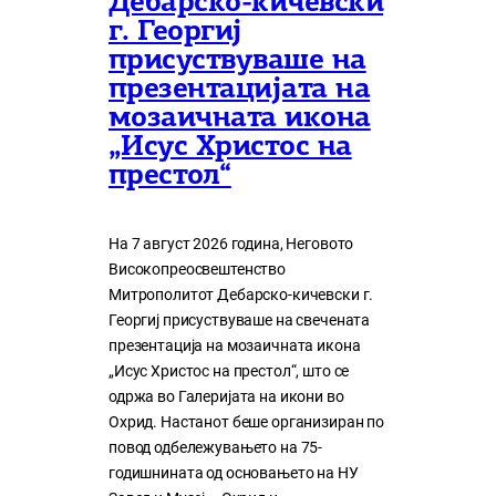
Дебарско-кичевски
г. Георгиј
присуствуваше на
презентацијата на
мозаичната икона
„Исус Христос на
престол“
На 7 август 2026 година, Неговото
Високопреосвештенство
Митрополитот Дебарско-кичевски г.
Георгиј присуствуваше на свечената
презентација на мозаичната икона
„Исус Христос на престол“, што се
одржа во Галеријата на икони во
Охрид. Настанот беше организиран по
повод одбележувањето на 75-
годишнината од основањето на НУ