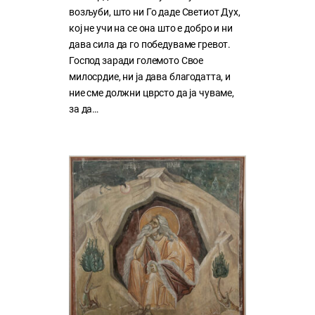
возљуби, што ни Го даде Светиот Дух,
кој нe учи на сe она што е добро и ни
дава сила да го победуваме гревот.
Господ заради големото Свое
милосрдие, ни ја дава благодатта, и
ние сме должни цврсто да ја чуваме,
за да…