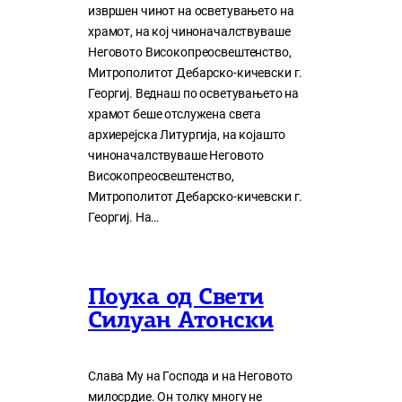
извршен чинот на осветувањето на
храмот, на кој чиноначалствуваше
Неговото Високопреосвештенство,
Митрополитот Дебарско-кичевски г.
Георгиј. Веднаш по осветувањето на
храмот беше отслужена света
архиерејска Литургија, на којашто
чиноначалствуваше Неговото
Високопреосвештенство,
Митрополитот Дебарско-кичевски г.
Георгиј. На…
Поука од Свети
Силуан Атонски
Слава Му на Господа и на Неговото
милосрдие. Он толку многу нe