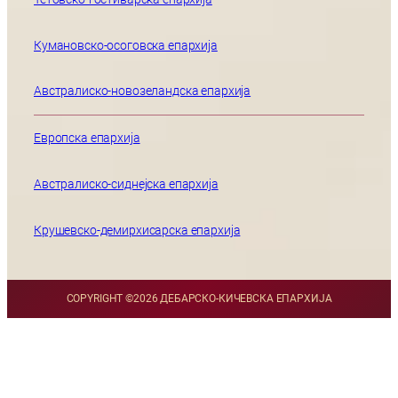
Кумановско-осоговска епархија
Австралиско-новозеландска епархија
Европска епархија
Австралиско-сиднејска епархија
Крушевско-демирхисарска епархија
COPYRIGHT ©
2026 ДЕБАРСКО-КИЧЕВСКА ЕПАРХИЈА