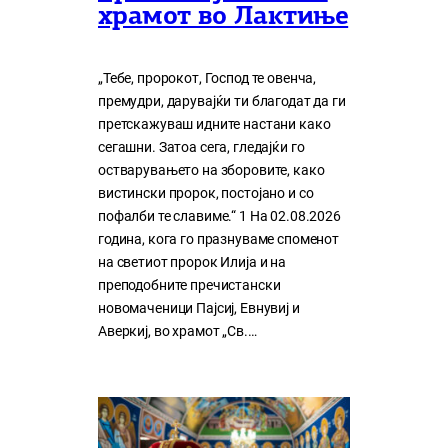
храмот во Лактиње
„Тебе, пророкот, Господ те овенча,
премудри, дарувајќи ти благодат да ги
претскажуваш идните настани како
сегашни. Затоа сега, гледајќи го
остварувањето на зборовите, како
вистински пророк, постојано и со
пофалби те славиме.“ 1 На 02.08.2026
година, кога го празнуваме споменот
на светиот пророк Илија и на
преподобните пречистански
новомаченици Пајсиј, Евнувиј и
Аверкиј, во храмот „Св.…