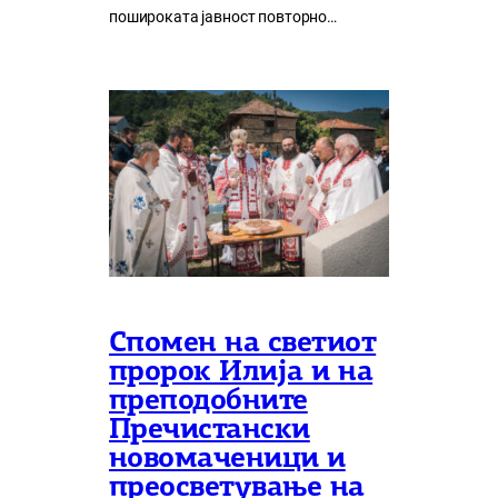
пошироката јавност повторно…
Спомен на светиот
пророк Илија и на
преподобните
Пречистански
новомаченици и
преосветување на