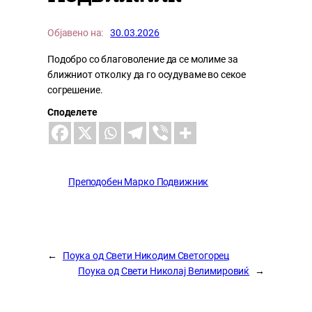
Објавено на:
30.03.2026
Подобро со благоволение да се молиме за
ближниот отколку да го осудуваме во секое
согрешение.
Споделете
Преподобен Марко Подвижник
←
Поука од Свети Никодим Светогорец
Поука од Свети Николај Велимировиќ
→