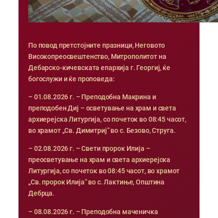
По повод претстојните празници, Неговото
Високопреосвештенство, Митрополитот на
Дебарско-кичевската епархија г. Георгиј, ќе
богослужи и ќе проповеда:
– 01.08.2026 г. – Преподобна Макрина и
преподобен Диј – осветување на храм и света
архиерејска Литургија, со почеток во 08:45 часот,
во храмот „Св. Димитриј“ во с. Безово, Струга.
– 02.08.2026 г. – Свети пророк Илија –
преосветување на храм и света архиерејска
Литургија, со почеток во 08:45 часот, во храмот
„Св. пророк Илија“ во с. Лактиње, Општина
Дебрца.
– 08.08.2026 г. – Преподобна маченичка