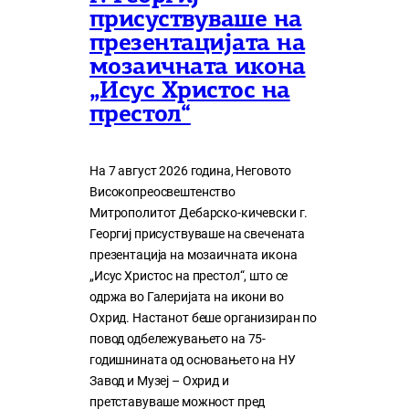
присуствуваше на
презентацијата на
мозаичната икона
„Исус Христос на
престол“
На 7 август 2026 година, Неговото
Високопреосвештенство
Митрополитот Дебарско-кичевски г.
Георгиј присуствуваше на свечената
презентација на мозаичната икона
„Исус Христос на престол“, што се
одржа во Галеријата на икони во
Охрид. Настанот беше организиран по
повод одбележувањето на 75-
годишнината од основањето на НУ
Завод и Музеј – Охрид и
претставуваше можност пред