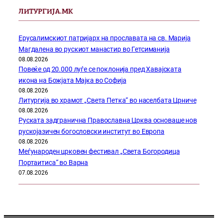
ЛИТУРГИЈА.МК
Ерусалимскиот патријарх на прославата на св. Марија
Магдалена во рускиот манастир во Гетсиманија
08.08.2026
Повеќе од 20.000 луѓе се поклонија пред Хавајската
икона на Божјата Мајка во Софија
08.08.2026
Литургија во храмот „Света Петка“ во населбата Црниче
08.08.2026
Руската задгранична Православна Црква основаше нов
рускојазичен богословски институт во Европа
08.08.2026
Меѓународен црковен фестивал „Света Богородица
Портаитиса“ во Варна
07.08.2026