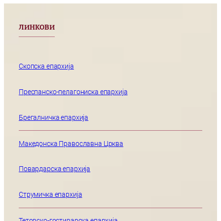
ЛИНКОВИ
Скопска епархија
Преспанско-пелагониска епархија
Брегалничка епархија
Македонска Православна Црква
Повардарска епархија
Струмичка епархија
Тетовско-гостиварска епархија