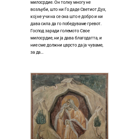
милосрдие. Он толку многу нe
возљуби, што ни Го даде Светиот Дух,
кој нe учи на сe она што е добро и ни
дава сила да го победуваме гревот.
Господ заради големото Свое
милосрдие, ни ја дава благодатта, и
ние сме должни цврсто да ја чуваме,
за да…