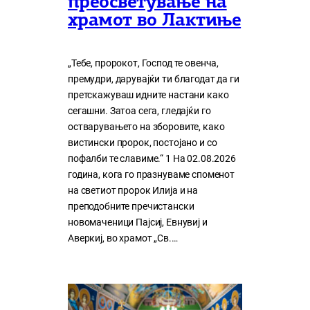
преосветување на
храмот во Лактиње
„Тебе, пророкот, Господ те овенча,
премудри, дарувајќи ти благодат да ги
претскажуваш идните настани како
сегашни. Затоа сега, гледајќи го
остварувањето на зборовите, како
вистински пророк, постојано и со
пофалби те славиме.“ 1 На 02.08.2026
година, кога го празнуваме споменот
на светиот пророк Илија и на
преподобните пречистански
новомаченици Пајсиј, Евнувиј и
Аверкиј, во храмот „Св.…