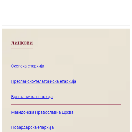
ЛИНКОВИ
Скопска епархија
Преспанско-пелагониска епархија
Брегалничка епархија
Македонска Православна Црква
Повардарска епархија