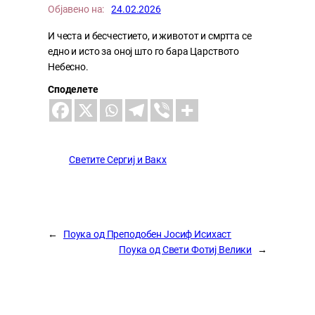
Објавено на:
24.02.2026
И честа и бесчестието, и животот и смртта се
едно и исто за оној што го бара Царството
Небесно.
Споделете
Светите Сергиј и Вакх
←
Поука од Преподобен Јосиф Исихаст
Поука од Свети Фотиј Велики
→