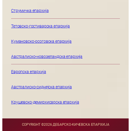
Струмичка епархија
Тетовско-гостиварска епархија
Кумановско-осоговска епархија
Австралиско-новозеландска епархија
Европска епархија
Австралиско-сиднејска епархија
Крушевско-демирхисарска епархија
COPYRIGHT ©
2026 ДЕБАРСКО-КИЧЕВСКА ЕПАРХИЈА