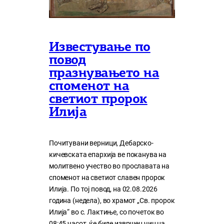
Известување по
повод
празнувањето на
споменот на
светиот пророк
Илија
Почитувани верници, Дебарско-
кичевската епархија ве поканува на
молитвено учество во прославата на
споменот на светиот славен пророк
Илија. По тој повод, на 02.08.2026
година (недела), во храмот „Св. пророк
Илија“ во с. Лактиње, со почеток во
08:45 часот, ќе биде извршен чин на