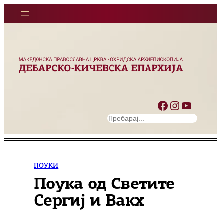
Оди
на
содржината
Facebook
Instagram
YouTube
S
e
a
r
c
ПОУКИ
h
Поука од Светите
Сергиј и Вакх