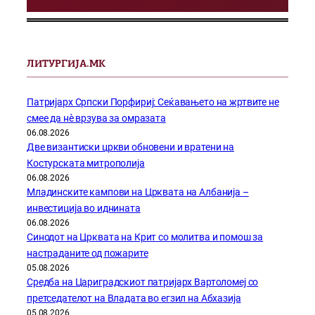
ЛИТУРГИЈА.МК
Патријарх Српски Порфириј: Сеќавањето на жртвите не
смее да нѐ врзува за омразата
06.08.2026
Две византиски цркви обновени и вратени на
Костурската митрополија
06.08.2026
Младинските кампови на Црквата на Албанија –
инвестиција во иднината
06.08.2026
Синодот на Црквата на Крит со молитва и помош за
настраданите од пожарите
05.08.2026
Средба на Цариградскиот патријарх Вартоломеј со
претседателот на Владата во егзил на Абхазија
05.08.2026