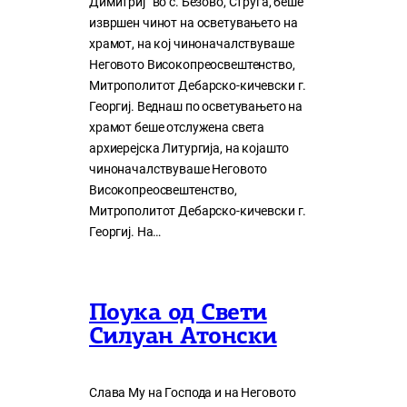
Димитриј“ во с. Безово, Струга, беше
извршен чинот на осветувањето на
храмот, на кој чиноначалствуваше
Неговото Високопреосвештенство,
Митрополитот Дебарско-кичевски г.
Георгиј. Веднаш по осветувањето на
храмот беше отслужена света
архиерејска Литургија, на којашто
чиноначалствуваше Неговото
Високопреосвештенство,
Митрополитот Дебарско-кичевски г.
Георгиј. На…
Поука од Свети
Силуан Атонски
Слава Му на Господа и на Неговото