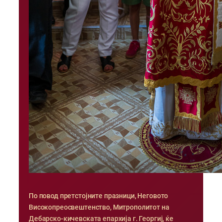
По повод претстојните празници, Неговото
Високопреосвештенство, Митрополитот на
Дебарско-кичевската епархија г. Георгиј, ќе