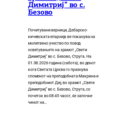
Димитриј” во с.
Безово
Почитувани верници, Дебарско-
кичевската епархија ве поканува на
молитвено учество по повод
осветувањето на храмот „Свети
Димитриј“ во с. Безово, Струга. На
01.08.2026 година (сабота), во денот
кога Светата Црква го празнува
споменот на преподобната Макрина и
преподобниот Диј, во храмот „Свети
Димитриј“ во с. Безово, Струга, со
почеток во 08:45 часот, ќе започне
чинот на…