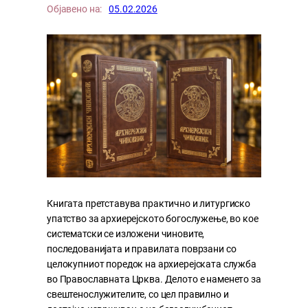
Објавено на:
05.02.2026
Книгата претставува практично и литургиско
упатство за архиерејското богослужење, во кое
систематски се изложени чиновите,
последованијата и правилата поврзани со
целокупниот поредок на архиерејската служба
во Православната Црква. Делото е наменето за
свештенослужителите, со цел правилно и