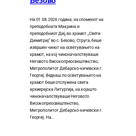
Безово
На 01.08.2026 година, на споменот на
преподобната Макрина и
преподобниот Диј, во храмот „Свети
Димитриј“ во с. Безово, Струга, беше
извршен чинот на осветувањето на
храмот, на кој чиноначалствуваше
Неговото Високопреосвештенство,
Митрополитот Дебарско-кичевски г.
Георгиј. Веднаш по осветувањето на
храмот беше отслужена света
архиерејска Литургија, на којашто
чиноначалствуваше Неговото
Високопреосвештенство,
Митрополитот Дебарско-кичевски г.
Георгиј. На…