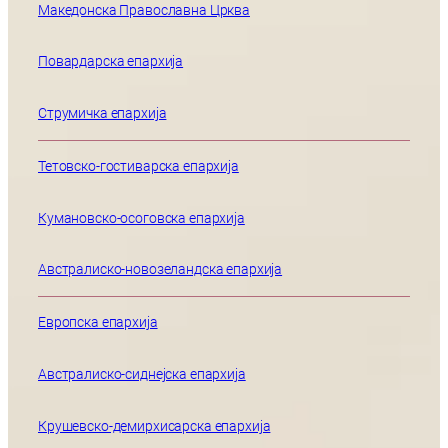
Македонска Православна Црква
Повардарска епархија
Струмичка епархија
Тетовско-гостиварска епархија
Кумановско-осоговска епархија
Австралиско-новозеландска епархија
Европска епархија
Австралиско-сиднејска епархија
Крушевско-демирхисарска епархија