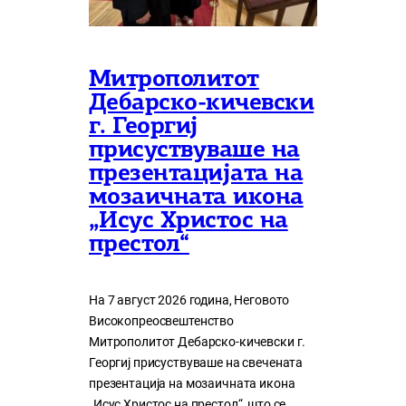
Митрополитот
Дебарско-кичевски
г. Георгиј
присуствуваше на
презентацијата на
мозаичната икона
„Исус Христос на
престол“
На 7 август 2026 година, Неговото
Високопреосвештенство
Митрополитот Дебарско-кичевски г.
Георгиј присуствуваше на свечената
презентација на мозаичната икона
„Исус Христос на престол“, што се