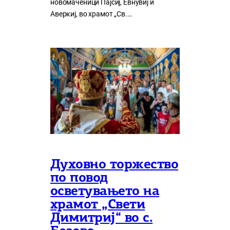
новомаченици Пајсиј, Евнувиј и
Аверкиј, во храмот „Св.…
Духовно торжество
по повод
осветувањето на
храмот „Свети
Димитриј“ во с.