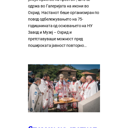
одржа во Галеријата на икони во
Охрид. Настанот беше организиран по
повод одбележувањето на 75-
годишнината од основањето на НУ
Завод и Музеј – Охрид и
претставуваше можност пред
пошироката јавност повторно…