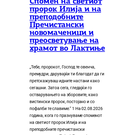
Спомен на светиот
пророк Илија и на
преподобните
Пречистански
новомаченици и
преосветување на
храмот во Лактиње
„Тебе, пророкот, Господ те овенча,
премудри, дарувајќи ти благодат да ги
претскажуваш идните настани како
сегашни. Затоа сега, гледајќи го
остварувањето на зборовите, како
вистински пророк, постојано и со
пофалби те славиме.“ 1 На 02.08.2026
година, кога го празнуваме споменот
на светиот пророк Илија и на
преподобните пречистански