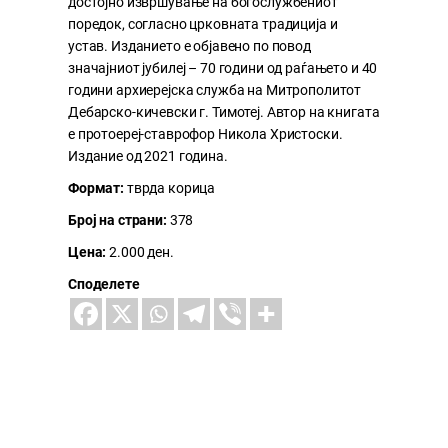
достојно извршување на богослужбениот
поредок, согласно црковната традиција и
устав. Изданието е објавено по повод
значајниот јубилеј – 70 години од раѓањето и 40
години архиерејска служба на Митрополитот
Дебарско-кичевски г. Тимотеј. Автор на книгата
е протоереј-ставрофор Никола Христоски.
Издание од 2021 година.
Формат:
тврда корица
Број на страни:
378
Цена:
2.000 ден.
Споделете