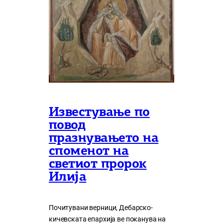
Известување по
повод
празнувањето на
споменот на
светиот пророк
Илија
Почитувани верници, Дебарско-
кичевската епархија ве поканува на