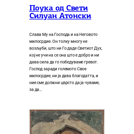
Поука од Свети
Силуан Атонски
Слава Му на Господа и на Неговото
милосрдие. Он толку многу нe
возљуби, што ни Го даде Светиот Дух,
кој нe учи на сe она што е добро и ни
дава сила да го победуваме гревот.
Господ заради големото Свое
милосрдие, ни ја дава благодатта, и
ние сме должни цврсто да ја чуваме,
за да…