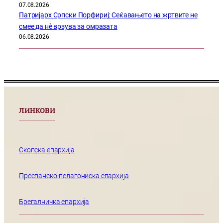
07.08.2026
Патријарх Српски Порфириј: Сеќавањето на жртвите не
смее да нѐ врзува за омразата
06.08.2026
ЛИНКОВИ
Скопска епархија
Преспанско-пелагониска епархија
Брегалничка епархија