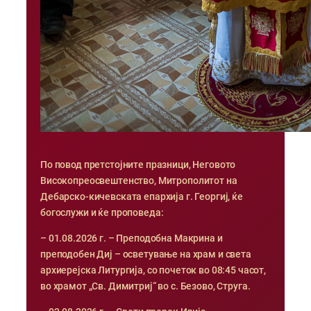
По повод претстојните празници, Неговото
Високопреосвештенство, Митрополитот на
Дебарско-кичевската епархија г. Георгиј, ќе
богослужи и ќе проповеда:
– 01.08.2026 г. – Преподобна Макрина и
преподобен Диј – осветување на храм и света
архиерејска Литургија, со почеток во 08:45 часот,
во храмот „Св. Димитриј“ во с. Безово, Струга.