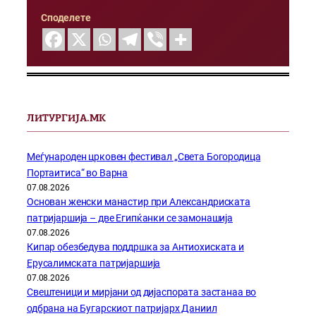
Споделете
ЛИТУРГИЈА.МК
Меѓународен црковен фестивал „Света Богородица
Портаитиса“ во Варна
07.08.2026
Основан женски манастир при Александриската
патријаршија – две Египќанки се замонашија
07.08.2026
Кипар обезбедува поддршка за Антиохиската и
Ерусалимската патријаршија
07.08.2026
Свештеници и мирјани од дијаспората застанаа во
одбрана на Бугарскиот патријарх Даниил