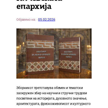
епархија
Објавено на:
05.02.2026
Зборникот претставува обемен и тематски
заокружен збир на научни и стручни трудови
посветени на историјата, духовното значење,
архитектурата, фрескоживописот и културното