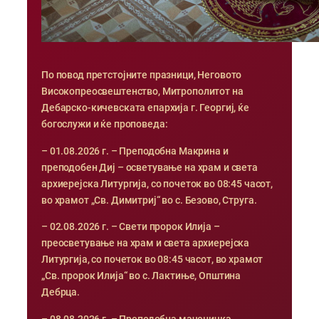
По повод претстојните празници, Неговото
Високопреосвештенство, Митрополитот на
Дебарско-кичевската епархија г. Георгиј, ќе
богослужи и ќе проповеда:
– 01.08.2026 г. – Преподобна Макрина и
преподобен Диј – осветување на храм и света
архиерејска Литургија, со почеток во 08:45 часот,
во храмот „Св. Димитриј“ во с. Безово, Струга.
– 02.08.2026 г. – Свети пророк Илија –
преосветување на храм и света архиерејска
Литургија, со почеток во 08:45 часот, во храмот
„Св. пророк Илија“ во с. Лактиње, Општина
Дебрца.