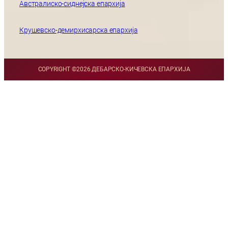
Австралиско-сиднејска епархија
Крушевско-демирхисарска епархија
COPYRIGHT ©
2026 ДЕБАРСКО-КИЧЕВСКА ЕПАРХИЈА