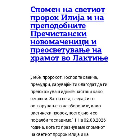
Спомен на светиот
пророк Илија и на
преподобните
Пречистански
новомаченици и
преосветување на
храмот во Лактиње
„Тебе, пророкот, Господ те овенча,
премудри, дарувајќи ти благодат да ги
претскажуваш идните настани како
сегашни. Затоа сега, гледајќи го
остварувањето на зборовите, како
вистински пророк, постојано и со
пофалби те славиме.“ 1 На 02.08.2026
година, кога го празнуваме споменот
на светиот пророк Илија и на