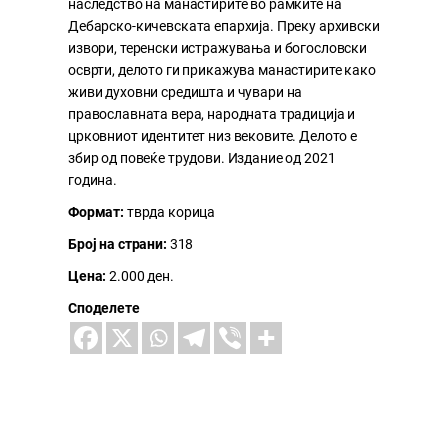
наследство на манастирите во рамките на
Дебарско-кичевската епархија. Преку архивски
извори, теренски истражувања и богословски
осврти, делото ги прикажува манастирите како
живи духовни средишта и чувари на
православната вера, народната традиција и
црковниот идентитет низ вековите. Делото е
збир од повеќе трудови. Издание од 2021
година.
Формат:
тврда корица
Број на страни:
318
Цена:
2.000 ден.
Споделете