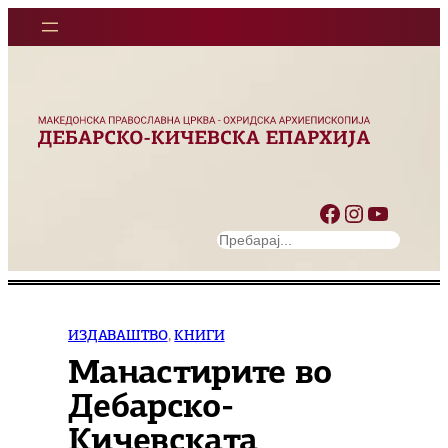
Оди
на
содржината
Facebook
Instagram
YouTube
S
e
a
r
c
ИЗДАВАШТВО
, 
КНИГИ
h
Манастирите во
Дебарско-
Кичевската