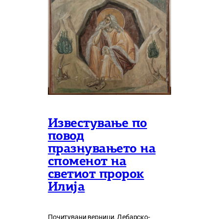
Известување по
повод
празнувањето на
споменот на
светиот пророк
Илија
Почитувани верници, Дебарско-