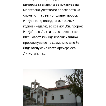
кичевската епархија ве поканува на
молитвено учество во прославата на
споменот на светиот славен пророк
Илија. По тој повод, на 02.08.2026
година (недела), во храмот „Св. пророк
Илија“ во с. Лактиње, со почеток во
08:45 часот, ќе биде извршен чин на
преосветување на храмот, по што ќе
биде отслужена света архиерејска
Литургија, на…