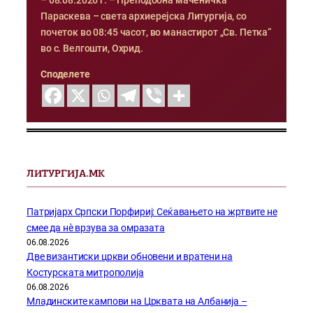
– 08.08.2026 г. – Преподобна маченичка
Параскева – света архиерејска Литургија, со
почеток во 08:45 часот, во манастирот „Св. Петка“
во с. Велгошти, Охрид.
Споделете
ЛИТУРГИЈА.МК
Патријарх Српски Порфириј: Сеќавањето на жртвите не
смее да нѐ врзува за омразата
06.08.2026
Две византиски цркви обновени и вратени на
Костурската митрополија
06.08.2026
Младинските кампови на Црквата на Албанија –