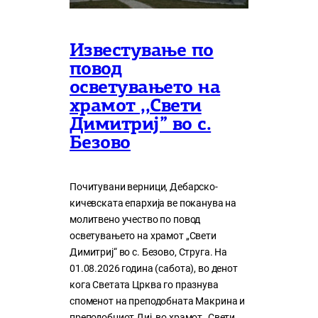
Известување по
повод
осветувањето на
храмот ,,Свети
Димитриј” во с.
Безово
Почитувани верници, Дебарско-
кичевската епархија ве поканува на
молитвено учество по повод
осветувањето на храмот „Свети
Димитриј“ во с. Безово, Струга. На
01.08.2026 година (сабота), во денот
кога Светата Црква го празнува
споменот на преподобната Макрина и
преподобниот Диј, во храмот „Свети