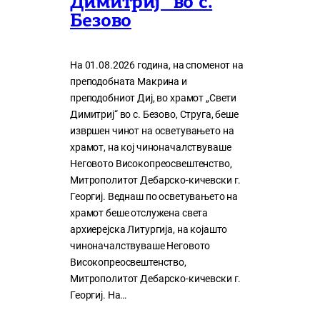
Димитриј“ во с.
Безово
На 01.08.2026 година, на споменот на
преподобната Макрина и
преподобниот Диј, во храмот „Свети
Димитриј“ во с. Безово, Струга, беше
извршен чинот на осветувањето на
храмот, на кој чиноначалствуваше
Неговото Високопреосвештенство,
Митрополитот Дебарско-кичевски г.
Георгиј. Веднаш по осветувањето на
храмот беше отслужена света
архиерејска Литургија, на којашто
чиноначалствуваше Неговото
Високопреосвештенство,
Митрополитот Дебарско-кичевски г.
Георгиј. На…