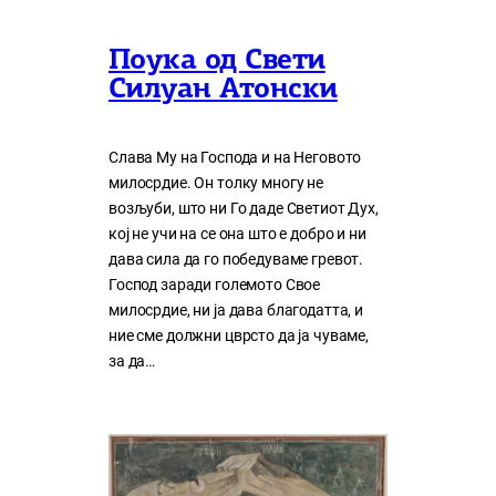
Поука од Свети
Силуан Атонски
Слава Му на Господа и на Неговото
милосрдие. Он толку многу нe
возљуби, што ни Го даде Светиот Дух,
кој нe учи на сe она што е добро и ни
дава сила да го победуваме гревот.
Господ заради големото Свое
милосрдие, ни ја дава благодатта, и
ние сме должни цврсто да ја чуваме,
за да…