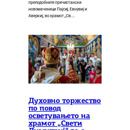
преподобните пречистански
новомаченици Пајсиј, Евнувиј и
Аверкиј, во храмот „Св.…
Духовно торжество
по повод
осветувањето на
храмот „Свети