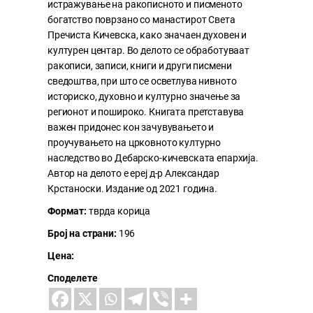
истражување на ракописното и писменото
богатство поврзано со манастирот Света
Пречиста Кичевска, како значаен духовен и
културен центар. Во делото се обработуваат
ракописи, записи, книги и други писмени
сведоштва, при што се осветлува нивното
историско, духовно и културно значење за
регионот и пошироко. Книгата претставува
важен придонес кон зачувувањето и
проучувањето на црковното културно
наследство во Дебарско-кичевската епархија.
Автор на делото е ереј д-р Александар
Крстаноски. Издание од 2021 година.
Формат:
тврда корица
Број на страни:
196
Цена:
Споделете