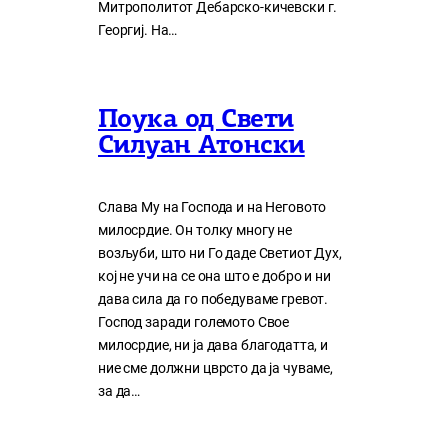
Митрополитот Дебарско-кичевски г.
Георгиј. На…
Поука од Свети
Силуан Атонски
Слава Му на Господа и на Неговото
милосрдие. Он толку многу нe
возљуби, што ни Го даде Светиот Дух,
кој нe учи на сe она што е добро и ни
дава сила да го победуваме гревот.
Господ заради големото Свое
милосрдие, ни ја дава благодатта, и
ние сме должни цврсто да ја чуваме,
за да…