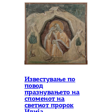
Известување по
повод
празнувањето на
споменот на
светиот пророк