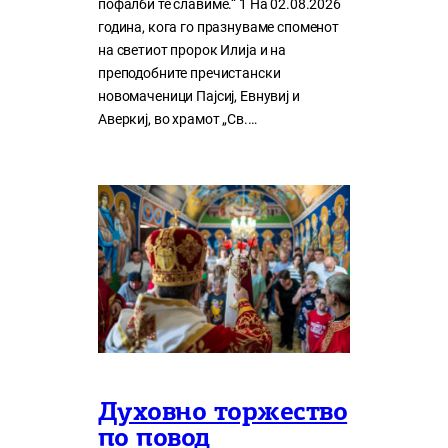
пофалби те славиме.“ 1 На 02.08.2026
година, кога го празнуваме споменот
на светиот пророк Илија и на
преподобните пречистански
новомаченици Пајсиј, Евнувиј и
Аверкиј, во храмот „Св.…
Духовно торжество
по повод