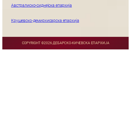
Австралиско-сиднејска епархија
Крушевско-демирхисарска епархија
COPYRIGHT ©
2026 ДЕБАРСКО-КИЧЕВСКА ЕПАРХИЈА