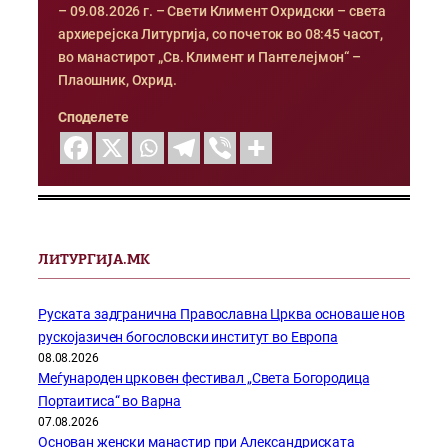
– 09.08.2026 г. – Свети Климент Охридски – света
архиерејска Литургија, со почеток во 08:45 часот,
во манастирот „Св. Климент и Пантелејмон“ –
Плаошник, Охрид.
Споделете
ЛИТУРГИЈА.МК
Руската задгранична Православна Црква основаше нов
рускојазичен богословски институт во Европа
08.08.2026
Меѓународен црковен фестивал „Света Богородица
Портаитиса“ во Варна
07.08.2026
Основан женски манастир при Александриската