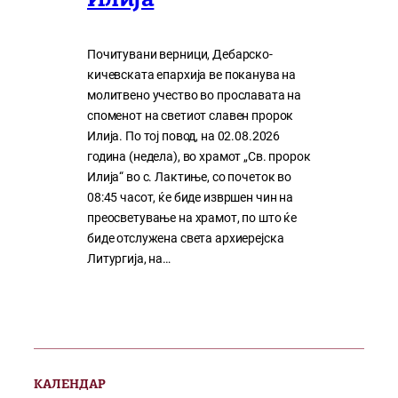
Илија
Почитувани верници, Дебарско-
кичевската епархија ве поканува на
молитвено учество во прославата на
споменот на светиот славен пророк
Илија. По тој повод, на 02.08.2026
година (недела), во храмот „Св. пророк
Илија“ во с. Лактиње, со почеток во
08:45 часот, ќе биде извршен чин на
преосветување на храмот, по што ќе
биде отслужена света архиерејска
Литургија, на…
КАЛЕНДАР