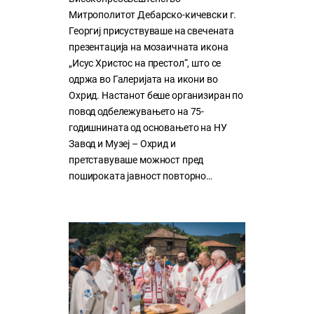
Митрополитот Дебарско-кичевски г.
Георгиј присуствуваше на свечената
презентација на мозаичната икона
„Исус Христос на престол“, што се
одржа во Галеријата на икони во
Охрид. Настанот беше организиран по
повод одбележувањето на 75-
годишнината од основањето на НУ
Завод и Музеј – Охрид и
претставуваше можност пред
пошироката јавност повторно…