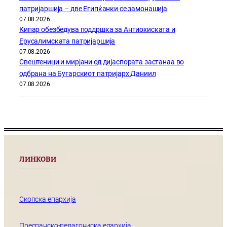
патријаршија – две Египќанки се замонашија
07.08.2026
Кипар обезбедува поддршка за Антиохиската и
Ерусалимската патријаршија
07.08.2026
Свештеници и мирјани од дијаспората застанаа во
одбрана на Бугарскиот патријарх Даниил
07.08.2026
ЛИНКОВИ
Скопска епархија
Преспанско-пелагониска епархија