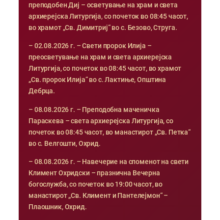
преподобен Диј – осветување на храм и света
архиерејска Литургија, со почеток во 08:45 часот,
во храмот „Св. Димитриј“ во с. Безово, Струга.
– 02.08.2026 г. – Свети пророк Илија –
преосветување на храм и света архиерејска
Литургија, со почеток во 08:45 часот, во храмот
„Св. пророк Илија“ во с. Лактиње, Општина
Дебрца.
– 08.08.2026 г. – Преподобна маченичка
Параскева – света архиерејска Литургија, со
почеток во 08:45 часот, во манастирот „Св. Петка“
во с. Велгошти, Охрид.
– 08.08.2026 г. – Навечерие на споменот на свети
Климент Охридски – празнична Вечерна
богослужба, со почеток во 19:00 часот, во
манастирот „Св. Климент и Пантелејмон“ –
Плаошник, Охрид.