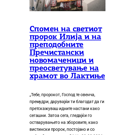
Спомен на светиот
пророк Илија и на
преподобните
Пречистански
новомаченици и
преосветување на
храмот во Лактиње
„Тебе, пророкот, Господ те овенча,
премудри, дарувајќи ти благодат да ги
претскажуваш идните настани како
сегашни. Затоа сега, гледајќи го
остварувањето на зборовите, како
вистински пророк, постојано и со