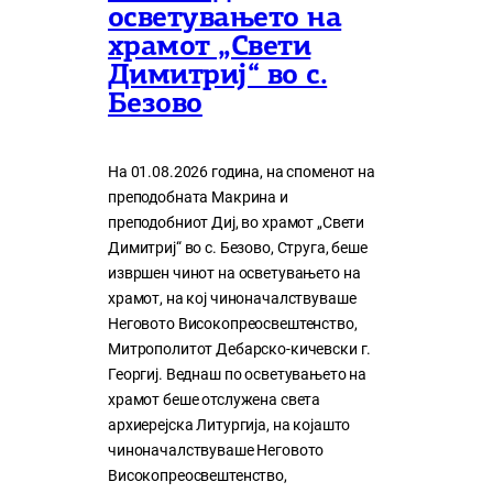
осветувањето на
храмот „Свети
Димитриј“ во с.
Безово
На 01.08.2026 година, на споменот на
преподобната Макрина и
преподобниот Диј, во храмот „Свети
Димитриј“ во с. Безово, Струга, беше
извршен чинот на осветувањето на
храмот, на кој чиноначалствуваше
Неговото Високопреосвештенство,
Митрополитот Дебарско-кичевски г.
Георгиј. Веднаш по осветувањето на
храмот беше отслужена света
архиерејска Литургија, на којашто
чиноначалствуваше Неговото
Високопреосвештенство,