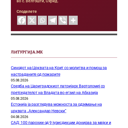
во с. Велгошти, Охрид.
Споделете
ЛИТУРГИЈА.МК
Синодот на Црквата на Крит со молитва и помош за
настраданите од пожарите
05.08.2026
Средба на Цариградскиот патријарх Вартоломеј со
претседателот на Владата во егзил на Абхазија
05.08.2026
Естонија ја разгледува можноста за одземање на
црквата „Александар Невски“
04.08.2026
САД: 100 парохии од 9 јурисдикции донираа за мајки и