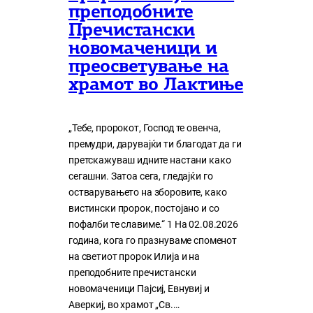
преподобните
Пречистански
новомаченици и
преосветување на
храмот во Лактиње
„Тебе, пророкот, Господ те овенча,
премудри, дарувајќи ти благодат да ги
претскажуваш идните настани како
сегашни. Затоа сега, гледајќи го
остварувањето на зборовите, како
вистински пророк, постојано и со
пофалби те славиме.“ 1 На 02.08.2026
година, кога го празнуваме споменот
на светиот пророк Илија и на
преподобните пречистански
новомаченици Пајсиј, Евнувиј и
Аверкиј, во храмот „Св.…