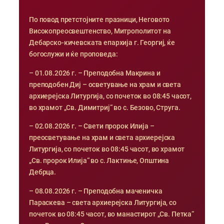
По повод претстојните празници, Неговото
Високопреосвештенство, Митрополитот на
Дебарско-кичевската епархија г. Георгиј, ќе
богослужи и ќе проповеда:
– 01.08.2026 г. – Преподобна Макрина и
преподобен Диј – осветување на храм и света
архиерејска Литургија, со почеток во 08:45 часот,
во храмот „Св. Димитриј“ во с. Безово, Струга.
– 02.08.2026 г. – Свети пророк Илија –
преосветување на храм и света архиерејска
Литургија, со почеток во 08:45 часот, во храмот
„Св. пророк Илија“ во с. Лактиње, Општина
Дебрца.
– 08.08.2026 г. – Преподобна маченичка
Параскева – света архиерејска Литургија, со
почеток во 08:45 часот, во манастирот „Св. Петка“