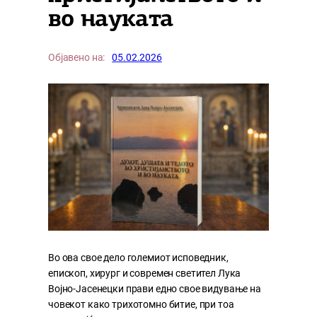
во науката
Објавено на:
05.02.2026
Во ова свое дело големиот исповедник,
епископ, хирург и современ светител Лука
Војно-Јасенецки прави едно свое видување на
човекот како трихотомно битие, при тоа