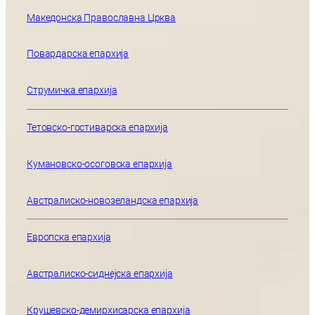
Македонска Православна Црква
Повардарска епархија
Струмичка епархија
Тетовско-гостиварска епархија
Кумановско-осоговска епархија
Австралиско-новозеландска епархија
Европска епархија
Австралиско-сиднејска епархија
Крушевско-демирхисарска епархија