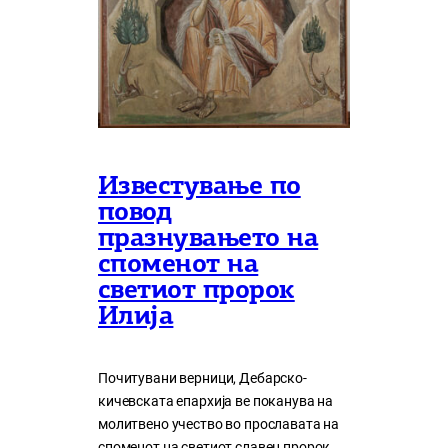
Известување по
повод
празнувањето на
споменот на
светиот пророк
Илија
Почитувани верници, Дебарско-
кичевската епархија ве поканува на
молитвено учество во прославата на
споменот на светиот славен пророк