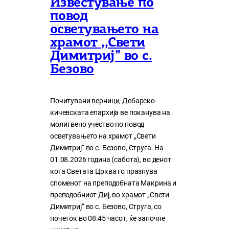
Известување по
повод
осветувањето на
храмот ,,Свети
Димитриј” во с.
Безово
Почитувани верници, Дебарско-
кичевската епархија ве поканува на
молитвено учество по повод
осветувањето на храмот „Свети
Димитриј“ во с. Безово, Струга. На
01.08.2026 година (сабота), во денот
кога Светата Црква го празнува
споменот на преподобната Макрина и
преподобниот Диј, во храмот „Свети
Димитриј“ во с. Безово, Струга, со
почеток во 08:45 часот, ќе започне