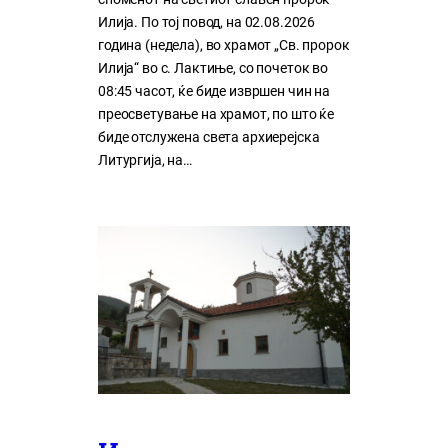
Илија. По тој повод, на 02.08.2026
година (недела), во храмот „Св. пророк
Илија“ во с. Лактиње, со почеток во
08:45 часот, ќе биде извршен чин на
преосветување на храмот, по што ќе
биде отслужена света архиерејска
Литургија, на…