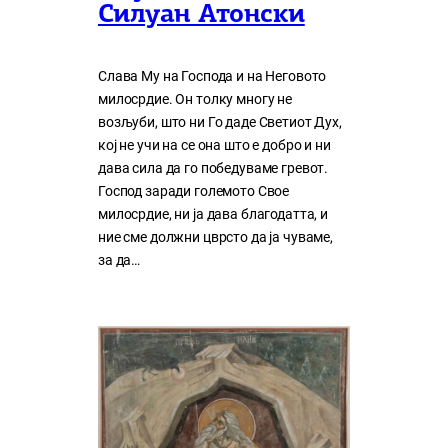
Силуан Атонски
Слава Му на Господа и на Неговото
милосрдие. Он толку многу нe
возљуби, што ни Го даде Светиот Дух,
кој нe учи на сe она што е добро и ни
дава сила да го победуваме гревот.
Господ заради големото Свое
милосрдие, ни ја дава благодатта, и
ние сме должни цврсто да ја чуваме,
за да…