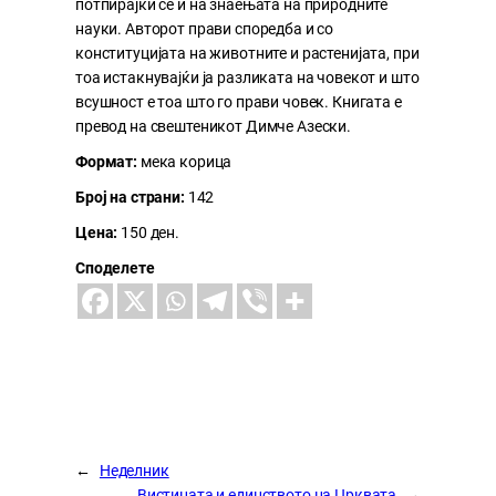
потпирајќи се и на знаењата на природните
науки. Авторот прави споредба и со
конституцијата на животните и растенијата, при
тоа истакнувајќи ја разликата на човекот и што
всушност е тоа што го прави човек. Книгата е
превод на свештеникот Димче Азески.
Формат:
мека корица
Број на страни:
142
Цена:
150 ден.
Споделете
←
Неделник
Вистината и единството на Црквата
→