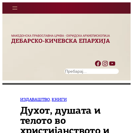
Оди
на
содржината
Facebook
Instagram
YouTube
S
e
a
r
c
ИЗДАВАШТВО
, 
КНИГИ
h
Духот, душата и
телото во
христијанството и