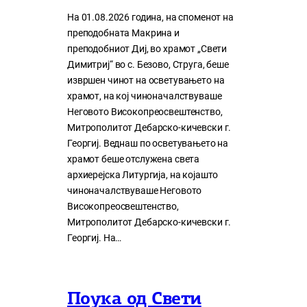
На 01.08.2026 година, на споменот на
преподобната Макрина и
преподобниот Диј, во храмот „Свети
Димитриј“ во с. Безово, Струга, беше
извршен чинот на осветувањето на
храмот, на кој чиноначалствуваше
Неговото Високопреосвештенство,
Митрополитот Дебарско-кичевски г.
Георгиј. Веднаш по осветувањето на
храмот беше отслужена света
архиерејска Литургија, на којашто
чиноначалствуваше Неговото
Високопреосвештенство,
Митрополитот Дебарско-кичевски г.
Георгиј. На…
Поука од Свети