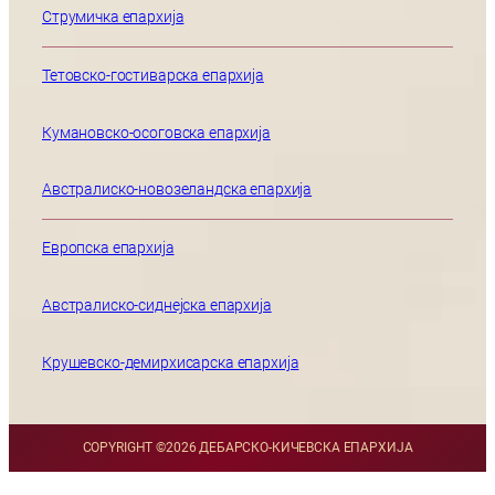
Струмичка епархија
Тетовско-гостиварска епархија
Кумановско-осоговска епархија
Австралиско-новозеландска епархија
Европска епархија
Австралиско-сиднејска епархија
Крушевско-демирхисарска епархија
COPYRIGHT ©
2026 ДЕБАРСКО-КИЧЕВСКА ЕПАРХИЈА