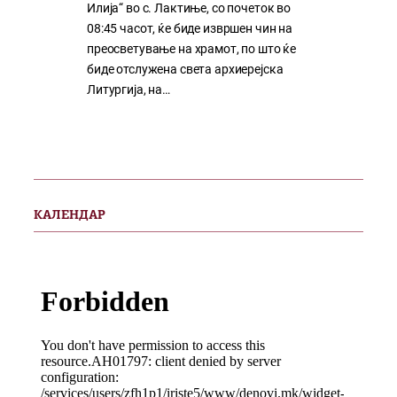
Илија“ во с. Лактиње, со почеток во
08:45 часот, ќе биде извршен чин на
преосветување на храмот, по што ќе
биде отслужена света архиерејска
Литургија, на…
КАЛЕНДАР