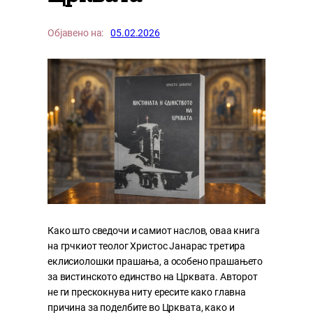
Објавено на:
05.02.2026
Како што сведочи и самиот наслов, оваа книга
на грчкиот теолог Христос Јанарас третира
еклисиолошки прашања, а особено прашањето
за вистинското единство на Црквата. Авторот
не ги прескокнува ниту ересите како главна
причина за поделбите во Црквата, како и