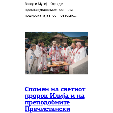
Завод и Музеј – Охрид и
претставуваше можност пред
пошироката јавност повторно…
Спомен на светиот
пророк Илија и на
преподобните
Пречистански