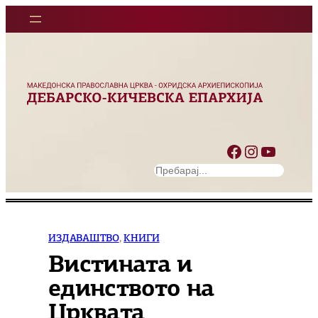
Оди
на
содржината
Facebook
Instagram
YouTube
S
e
a
r
c
ИЗДАВАШТВО
, 
КНИГИ
h
Вистината и
единството на
Црквата