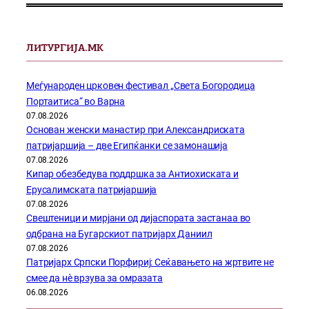
ЛИТУРГИЈА.МК
Меѓународен црковен фестивал „Света Богородица
Портаитиса“ во Варна
07.08.2026
Основан женски манастир при Александриската
патријаршија – две Египќанки се замонашија
07.08.2026
Кипар обезбедува поддршка за Антиохиската и
Ерусалимската патријаршија
07.08.2026
Свештеници и мирјани од дијаспората застанаа во
одбрана на Бугарскиот патријарх Даниил
07.08.2026
Патријарх Српски Порфириј: Сеќавањето на жртвите не
смее да нѐ врзува за омразата
06.08.2026