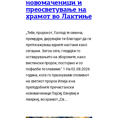
новомаченици и
преосветување на
храмот во Лактиње
„Тебе, пророкот, Господ те овенча,
премудри, дарувајќи ти благодат да ги
претскажуваш идните настани како
сегашни. Затоа сега, гледајќи го
остварувањето на зборовите, како
вистински пророк, постојано и со
пофалби те славиме.“ 1 На 02.08.2026
година, кога го празнуваме споменот
на светиот пророк Илија и на
преподобните пречистански
новомаченици Пајсиј, Евнувиј и
Аверкиј, во храмот „Св.…