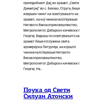
преподобниот Диј, во храмот „Свети
Димитриј“ во с. Безово, Струга, беше
извршен чинот на осветувањето на
храмот, на кој чиноначалствуваше
Неговото Високопреосвештенство,
Митрополитот Дебарско-кичевски г.
Георгиј. Веднаш по осветувањето на
храмот беше отслужена света
архиерејска Литургија, на којашто
чиноначалствуваше Неговото
Високопреосвештенство,
Митрополитот Дебарско-кичевски г.
Георгиј. На…
Поука од Свети
Силуан Атонски