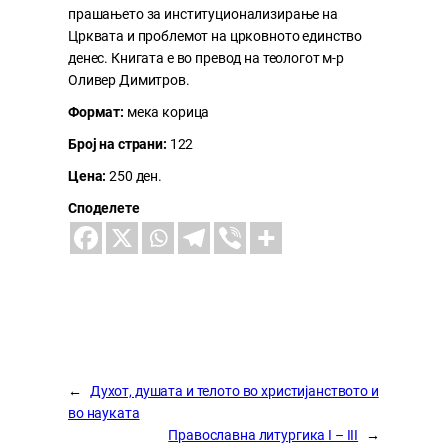
прашањето за институционализирање на
Црквата и проблемот на црковното единство
денес. Книгата е во превод на теологот м-р
Оливер Димитров.
Формат:
мека корица
Број на страни:
122
Цена:
250 ден.
Споделете
←
Духот, душата и телото во христијанството и
во науката
Православна литургика I – III
→