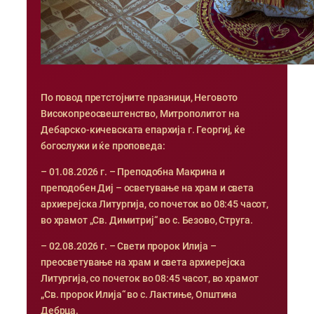
По повод претстојните празници, Неговото
Високопреосвештенство, Митрополитот на
Дебарско-кичевската епархија г. Георгиј, ќе
богослужи и ќе проповеда:
– 01.08.2026 г. – Преподобна Макрина и
преподобен Диј – осветување на храм и света
архиерејска Литургија, со почеток во 08:45 часот,
во храмот „Св. Димитриј“ во с. Безово, Струга.
– 02.08.2026 г. – Свети пророк Илија –
преосветување на храм и света архиерејска
Литургија, со почеток во 08:45 часот, во храмот
„Св. пророк Илија“ во с. Лактиње, Општина
Дебрца.