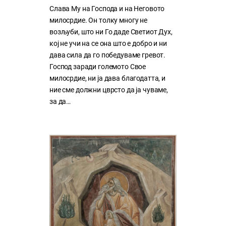
Слава Му на Господа и на Неговото
милосрдие. Он толку многу нe
возљуби, што ни Го даде Светиот Дух,
кој нe учи на сe она што е добро и ни
дава сила да го победуваме гревот.
Господ заради големото Свое
милосрдие, ни ја дава благодатта, и
ние сме должни цврсто да ја чуваме,
за да…