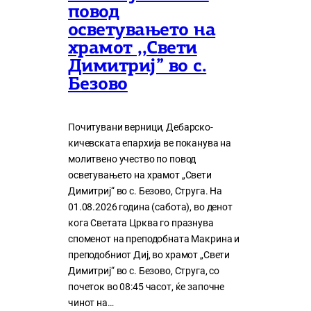
повод
осветувањето на
храмот ,,Свети
Димитриј” во с.
Безово
Почитувани верници, Дебарско-
кичевската епархија ве поканува на
молитвено учество по повод
осветувањето на храмот „Свети
Димитриј“ во с. Безово, Струга. На
01.08.2026 година (сабота), во денот
кога Светата Црква го празнува
споменот на преподобната Макрина и
преподобниот Диј, во храмот „Свети
Димитриј“ во с. Безово, Струга, со
почеток во 08:45 часот, ќе започне
чинот на…