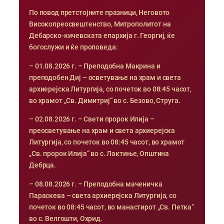
По повод претстојните празници, Неговото
Високопреосвештенство, Митрополитот на
Дебарско-кичевската епархија г. Георгиј, ќе
богослужи и ќе проповеда:
– 01.08.2026 г. – Преподобна Макрина и
преподобен Диј – осветување на храм и света
архиерејска Литургија, со почеток во 08:45 часот,
во храмот „Св. Димитриј“ во с. Безово, Струга.
– 02.08.2026 г. – Свети пророк Илија –
преосветување на храм и света архиерејска
Литургија, со почеток во 08:45 часот, во храмот
„Св. пророк Илија“ во с. Лактиње, Општина
Дебрца.
– 08.08.2026 г. – Преподобна маченичка
Параскева – света архиерејска Литургија, со
почеток во 08:45 часот, во манастирот „Св. Петка“
во с. Велгошти, Охрид.