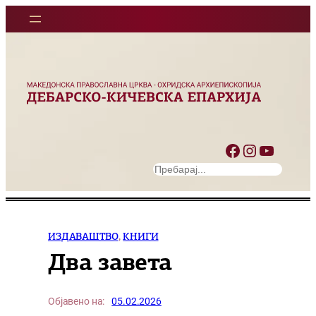
Оди
на
содржината
Facebook
Instagram
YouTube
S
e
a
r
c
ИЗДАВАШТВО
, 
КНИГИ
h
Два завета
Објавено на:
05.02.2026