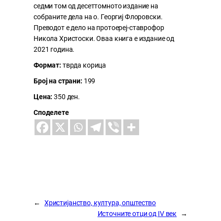
седми том од десеттомното издание на
собраните дела на о. Георгиј Флоровски.
Преводот е дело на протоереј-ставрофор
Никола Христоски. Оваа книга е издание од
2021 година.
Формат:
тврда корица
Број на страни:
199
Цена:
350 ден.
Споделете
←
Христијанство, култура, општество
Источните отци од IV век
→