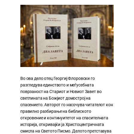
Во ова дело отец Георгиј Флоровски го
разгледува единството и меѓусебната
поврзаност на Стариот и Новиот Завет во
светлината на Божјиот домострој на
спасението. Авторот го насочува читателот кон
правилно разбирање на библиското
откровение и континуитетот на спасителната
историја, откривајќи ја Христоцентричната
смисла на Светото Писмо. Делото претставува