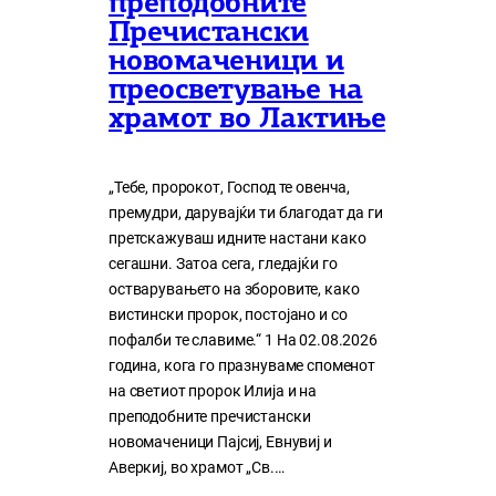
преподобните
Пречистански
новомаченици и
преосветување на
храмот во Лактиње
„Тебе, пророкот, Господ те овенча,
премудри, дарувајќи ти благодат да ги
претскажуваш идните настани како
сегашни. Затоа сега, гледајќи го
остварувањето на зборовите, како
вистински пророк, постојано и со
пофалби те славиме.“ 1 На 02.08.2026
година, кога го празнуваме споменот
на светиот пророк Илија и на
преподобните пречистански
новомаченици Пајсиј, Евнувиј и
Аверкиј, во храмот „Св.…