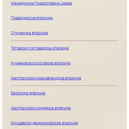
Македонска Православна Црква
Повардарска епархија
Струмичка епархија
Тетовско-гостиварска епархија
Кумановско-осоговска епархија
Австралиско-новозеландска епархија
Европска епархија
Австралиско-сиднејска епархија
Крушевско-демирхисарска епархија