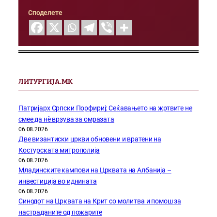
Споделете
ЛИТУРГИЈА.МК
Патријарх Српски Порфириј: Сеќавањето на жртвите не
смее да нѐ врзува за омразата
06.08.2026
Две византиски цркви обновени и вратени на
Костурската митрополија
06.08.2026
Младинските кампови на Црквата на Албанија –
инвестиција во иднината
06.08.2026
Синодот на Црквата на Крит со молитва и помош за
настраданите од пожарите