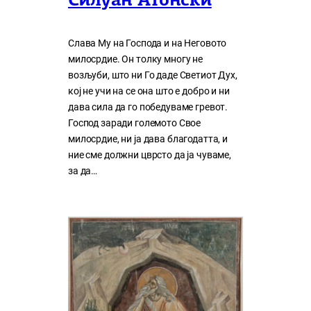
Силуан Атонски
Слава Му на Господа и на Неговото
милосрдие. Он толку многу нe
возљуби, што ни Го даде Светиот Дух,
кој нe учи на сe она што е добро и ни
дава сила да го победуваме гревот.
Господ заради големото Свое
милосрдие, ни ја дава благодатта, и
ние сме должни цврсто да ја чуваме,
за да…