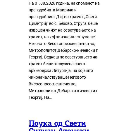
На 01.08.2026 година, на споменот на
преподобната Макрина и
преподобниот Диј, во храмот „Свети
Димитриј“ во с. Безово, Струга, беше
извршен чинот на осветувањето на
храмот, на кој чиноначалствуваше
Неговото Високопреосвештенство,
Митрополитот Дебарско-кичевски г.
Георгиј. Веднаш по осветувањето на
храмот беше отслужена света
архиерејска Литургија, на којашто
чиноначалствуваше Неговото
Високопреосвештенство,
Митрополитот Дебарско-кичевски г.
Георгиј. На…
Поука од Свети