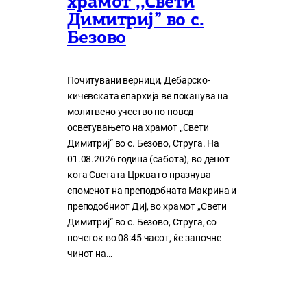
храмот ,,Свети
Димитриј” во с.
Безово
Почитувани верници, Дебарско-
кичевската епархија ве поканува на
молитвено учество по повод
осветувањето на храмот „Свети
Димитриј“ во с. Безово, Струга. На
01.08.2026 година (сабота), во денот
кога Светата Црква го празнува
споменот на преподобната Макрина и
преподобниот Диј, во храмот „Свети
Димитриј“ во с. Безово, Струга, со
почеток во 08:45 часот, ќе започне
чинот на…