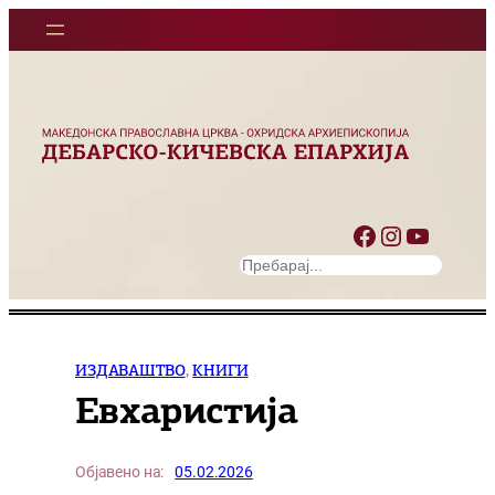
Оди
на
содржината
Facebook
Instagram
YouTube
S
e
a
r
c
ИЗДАВАШТВО
, 
КНИГИ
h
Евхаристија
Објавено на:
05.02.2026