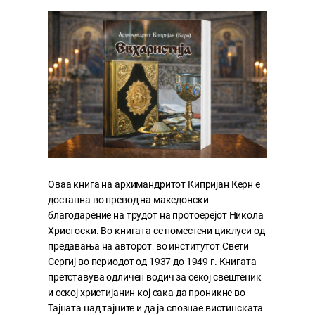
Оваа книга на архимандритот Кипријан Керн е
достапна во превод на македонски
благодарение на трудот на протоерејот Никола
Христоски. Во книгата се поместени циклуси од
предавања на авторот во институтот Свети
Сергиј во периодот од 1937 до 1949 г. Книгата
претставува одличен водич за секој свештеник
и секој христијанин кој сака да проникне во
Тајната над тајните и да ја спознае вистинската