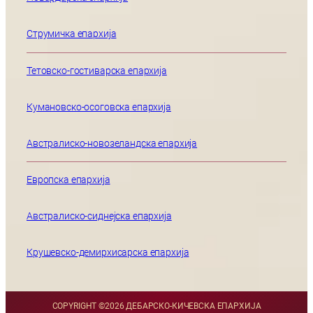
Струмичка епархија
Тетовско-гостиварска епархија
Кумановско-осоговска епархија
Австралиско-новозеландска епархија
Европска епархија
Австралиско-сиднејска епархија
Крушевско-демирхисарска епархија
COPYRIGHT ©
2026 ДЕБАРСКО-КИЧЕВСКА ЕПАРХИЈА