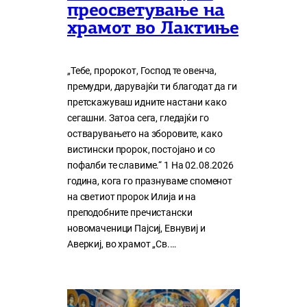
преосветување на
храмот во Лактиње
„Тебе, пророкот, Господ те овенча,
премудри, дарувајќи ти благодат да ги
претскажуваш идните настани како
сегашни. Затоа сега, гледајќи го
остварувањето на зборовите, како
вистински пророк, постојано и со
пофалби те славиме.“ 1 На 02.08.2026
година, кога го празнуваме споменот
на светиот пророк Илија и на
преподобните пречистански
новомаченици Пајсиј, Евнувиј и
Аверкиј, во храмот „Св.…