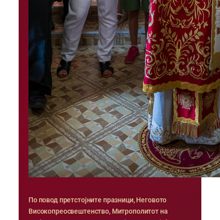
По повод претстојните празници, Неговото
Високопреосвештенство, Митрополитот на