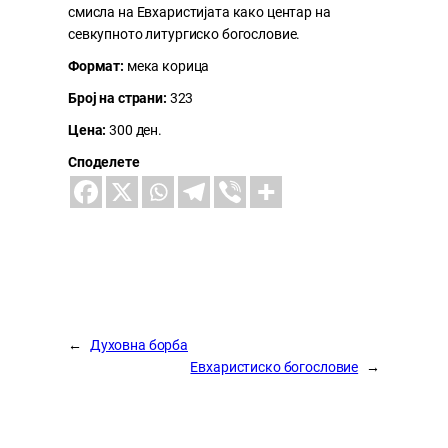
смисла на Евхаристијата како центар на
севкупното литургиско богословие.
Формат:
мека корица
Број на страни:
323
Цена:
300 ден.
Споделете
←
Духовна борба
Евхаристиско богословие
→