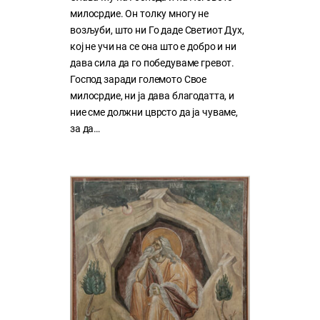
милосрдие. Он толку многу нe
возљуби, што ни Го даде Светиот Дух,
кој нe учи на сe она што е добро и ни
дава сила да го победуваме гревот.
Господ заради големото Свое
милосрдие, ни ја дава благодатта, и
ние сме должни цврсто да ја чуваме,
за да…