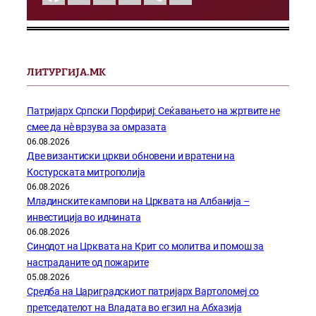
ЛИТУРГИЈА.МК
Патријарх Српски Порфириј: Сеќавањето на жртвите не
смее да нѐ врзува за омразата
06.08.2026
Две византиски цркви обновени и вратени на
Костурската митрополија
06.08.2026
Младинските кампови на Црквата на Албанија –
инвестиција во иднината
06.08.2026
Синодот на Црквата на Крит со молитва и помош за
настраданите од пожарите
05.08.2026
Средба на Цариградскиот патријарх Вартоломеј со
претседателот на Владата во егзил на Абхазија