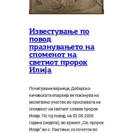
Известување по
повод
празнувањето на
споменот на
светиот пророк
Илија
Почитувани верници, Дебарско-
кичевската епархија ве поканува на
молитвено учество во прославата на
споменот на светиот славен пророк
Илија. По тој повод, на 02.08.2026
година (недела), во храмот „Св. пророк
Илија“ во с. Лактиње, со почеток во