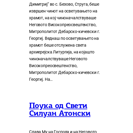
Димитриј“ во с. Безово, Струга, беше
извршен чинот на осветувањето на
храмот, на кој чиноначалствуваше
Неговото Високопреосвештенство,
Митрополитот Дебарско-кичевски г.
Георгиј. Веднаш по осветувањето на
храмот беше отслужена света
архиерејска Литургија, на којашто
чиноначалствуваше Неговото
Високопреосвештенство,
Митрополитот Дебарско-кичевски г.
Георгиј. На…
Поука од Свети
Силуан Атонски
Слава Му на Господа и на Неговото