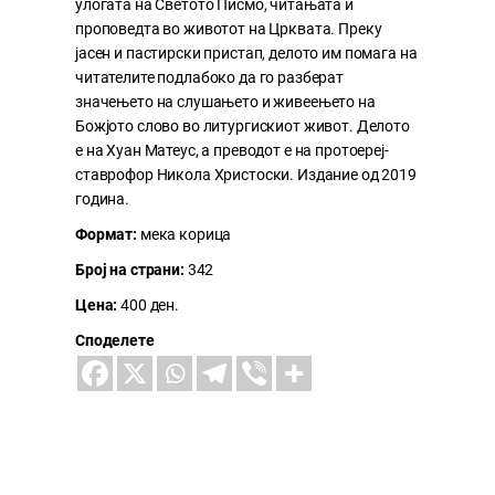
улогата на Светото Писмо, читањата и
проповедта во животот на Црквата. Преку
јасен и пастирски пристап, делото им помага на
читателите подлабоко да го разберат
значењето на слушањето и живеењето на
Божјото слово во литургискиот живот. Делото
е на Хуан Матеус, а преводот е на протоереј-
ставрофор Никола Христоски. Издание од 2019
година.
Формат:
мека корица
Број на страни:
342
Цена:
400 ден.
Споделете