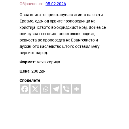
Објавено на:
05.02.2026
Оваа книга го претставува житието на свети
Еразмо, еден од првите проповедници на
христијанството во охридскиот крај. Во неа се
опишуваат неговиот апостолски подвиг,
ревноста во проповедта на Евангелието и
духовното наследство што го оставил меѓу
верниот народ.
Формат:
мека корица
Цена:
200 ден.
Споделете