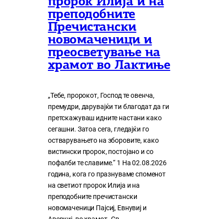
пророк Илија и на
преподобните
Пречистански
новомаченици и
преосветување на
храмот во Лактиње
„Тебе, пророкот, Господ те овенча,
премудри, дарувајќи ти благодат да ги
претскажуваш идните настани како
сегашни. Затоа сега, гледајќи го
остварувањето на зборовите, како
вистински пророк, постојано и со
пофалби те славиме.“ 1 На 02.08.2026
година, кога го празнуваме споменот
на светиот пророк Илија и на
преподобните пречистански
новомаченици Пајсиј, Евнувиј и