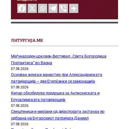
ЛИТУРГИЈА.МК
Меѓународен црковен фестивал „Света Богородица
Портаитиса“ во Варна
07.08.2026
Основан женски манастир при Александриската
патријаршија – две Египќанки се замонашија
07.08.2026
Кипар обезбедува поддршка за Антиохиската и
Ерусалимската патријаршија
07.08.2026
Свештеници и мирјани од дијаспората застанаа во
одбрана на Бугарскиот патријарх Даниил
07.08.2026