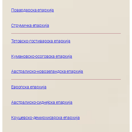
Повардарска епархија
Струмичка епархија
Тетовско-гостиварска епархија
Кумановско-осоговска епархија
Австралиско-новозеландска епархија
Европска епархија
Австралиско-сиднејска епархија
Крушевско-демирхисарска епархија