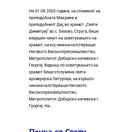
На 01.08.2026 година, на споменот на
преподобната Макрина и
преподобниот Диј, во храмот „Свети
Димитриј“ во с. Безово, Струга, беше
извршен чинот на осветувањето на
храмот, на кој чиноначалствуваше
Неговото Високопреосвештенство,
Митрополитот Дебарско-кичевски г.
Георгиј. Веднаш по осветувањето на
храмот беше отслужена света
архиерејска Литургија, на којашто
чиноначалствуваше Неговото
Високопреосвештенство,
Митрополитот Дебарско-кичевски г.
Георгиј. На…