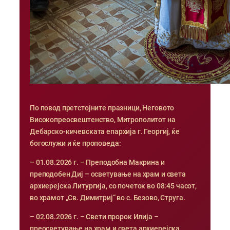
По повод претстојните празници, Неговото
Високопреосвештенство, Митрополитот на
Дебарско-кичевската епархија г. Георгиј, ќе
богослужи и ќе проповеда:
– 01.08.2026 г. – Преподобна Макрина и
преподобен Диј – осветување на храм и света
архиерејска Литургија, со почеток во 08:45 часот,
во храмот „Св. Димитриј“ во с. Безово, Струга.
– 02.08.2026 г. – Свети пророк Илија –
преосветување на храм и света архиерејска