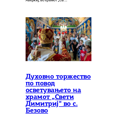
Аверкиј, во храмот „Св.…
Духовно торжество
по повод
осветувањето на
храмот „Свети
Димитриј“ во с.
Безово