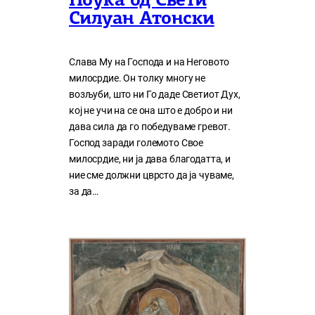
Поука од Свети
Силуан Атонски
Слава Му на Господа и на Неговото
милосрдие. Он толку многу нe
возљуби, што ни Го даде Светиот Дух,
кој нe учи на сe она што е добро и ни
дава сила да го победуваме гревот.
Господ заради големото Свое
милосрдие, ни ја дава благодатта, и
ние сме должни цврсто да ја чуваме,
за да…