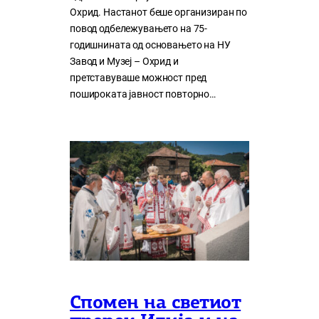
Охрид. Настанот беше организиран по
повод одбележувањето на 75-
годишнината од основањето на НУ
Завод и Музеј – Охрид и
претставуваше можност пред
пошироката јавност повторно…
Спомен на светиот