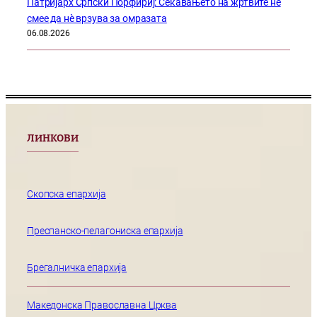
Патријарх Српски Порфириј: Сеќавањето на жртвите не
смее да нѐ врзува за омразата
06.08.2026
ЛИНКОВИ
Скопска епархија
Преспанско-пелагониска епархија
Брегалничка епархија
Македонска Православна Црква