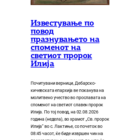
Известување по
повод
празнувањето на
споменот на
светиот пророк
Илија
Почитувани верници, Дебарско-
кичевската епархија ве поканува на
молитвено учество во прославата на
споменот на светиот славен пророк
Илија. По тој повод, на 02.08.2026
година (недела), во храмот „Св. пророк
Илија“ во с. Лактиње, со почеток во
08:45 часот, ќе биде извршен чин на