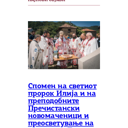
НАЈНОВИ ОБЈАВИ
Спомен на светиот
пророк Илија и на
преподобните
Пречистански
новомаченици и
преосветување на