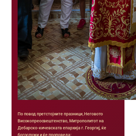
По повод претстојните празници, Неговото
Високопреосвештенство, Митрополитот на
Дебарско-кичевската епархија г. Георгиј, ќе
богослужи и ќе проповеда: