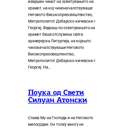
извршен чинот на осветувањето на
храмот, на кој чиноначалствуваше
Неговото Високопреосвештенство,
Митрополитот Дебарско-кичевски г.
Георгиј. Веднаш по осветувањето на
храмот беше отслужена света
архиерејска Литургија, на којашто
чиноначалствуваше Неговото
Високопреосвештенство,
Митрополитот Дебарско-кичевски г.
Георгиј. На…
Поука од Свети
Силуан Атонски
Слава Му на Господа и на Неговото
милосрдие. Он толку многу нe