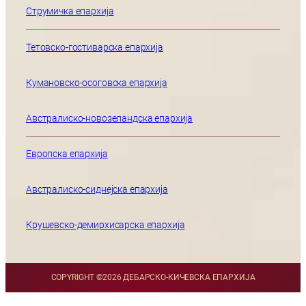
Струмичка епархија
Тетовско-гостиварска епархија
Кумановско-осоговска епархија
Австралиско-новозеландска епархија
Европска епархија
Австралиско-сиднејска епархија
Крушевско-демирхисарска епархија
COPYRIGHT ©
2026 ДЕБАРСКО-КИЧЕВСКА ЕПАРХИЈА