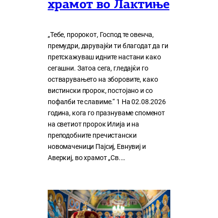
храмот во Лактиње
„Тебе, пророкот, Господ те овенча,
премудри, дарувајќи ти благодат да ги
претскажуваш идните настани како
сегашни. Затоа сега, гледајќи го
остварувањето на зборовите, како
вистински пророк, постојано и со
пофалби те славиме.“ 1 На 02.08.2026
година, кога го празнуваме споменот
на светиот пророк Илија и на
преподобните пречистански
новомаченици Пајсиј, Евнувиј и
Аверкиј, во храмот „Св.…