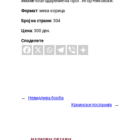
имаме благодарение на прот. Игор Никовски.
Формат
: мека корица
Број на страни:
304
Цена
: 300 ден.
Споделете
←
Невидлива борба
Крнински посланија
→