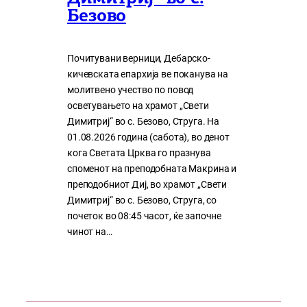
Безово
Почитувани верници, Дебарско-
кичевската епархија ве поканува на
молитвено учество по повод
осветувањето на храмот „Свети
Димитриј“ во с. Безово, Струга. На
01.08.2026 година (сабота), во денот
кога Светата Црква го празнува
споменот на преподобната Макрина и
преподобниот Диј, во храмот „Свети
Димитриј“ во с. Безово, Струга, со
почеток во 08:45 часот, ќе започне
чинот на…