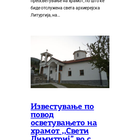
преосветување на храмот, по што ќе
биде отслужена света архиерејска
Литургија, на…
Известување по
повод
осветувањето на
храмот ,,Свети
Димитриј” во с.