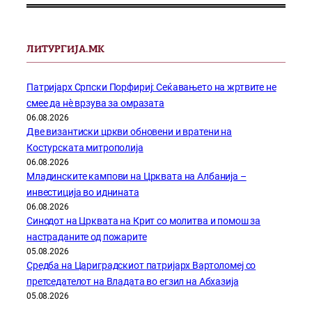
ЛИТУРГИЈА.МК
Патријарх Српски Порфириј: Сеќавањето на жртвите не
смее да нѐ врзува за омразата
06.08.2026
Две византиски цркви обновени и вратени на
Костурската митрополија
06.08.2026
Младинските кампови на Црквата на Албанија –
инвестиција во иднината
06.08.2026
Синодот на Црквата на Крит со молитва и помош за
настраданите од пожарите
05.08.2026
Средба на Цариградскиот патријарх Вартоломеј со
претседателот на Владата во егзил на Абхазија
05.08.2026