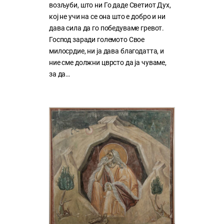
возљуби, што ни Го даде Светиот Дух,
кој нe учи на сe она што е добро и ни
дава сила да го победуваме гревот.
Господ заради големото Свое
милосрдие, ни ја дава благодатта, и
ние сме должни цврсто да ја чуваме,
за да…