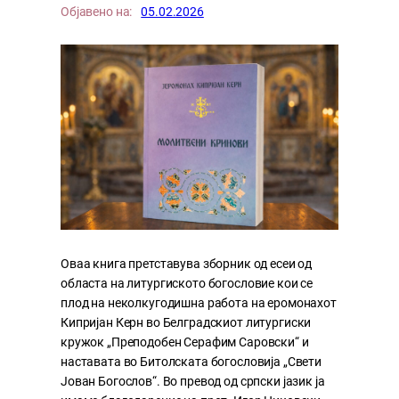
Објавено на:
05.02.2026
Оваа книга претставува зборник од есеи од
областа на литургиското богословие кои се
плод на неколкугодишна работа на еромонахот
Кипријан Керн во Белградскиот литургиски
кружок „Преподобен Серафим Саровски“ и
наставата во Битолската богословија „Свети
Јован Богослов“. Во превод од српски јазик ја