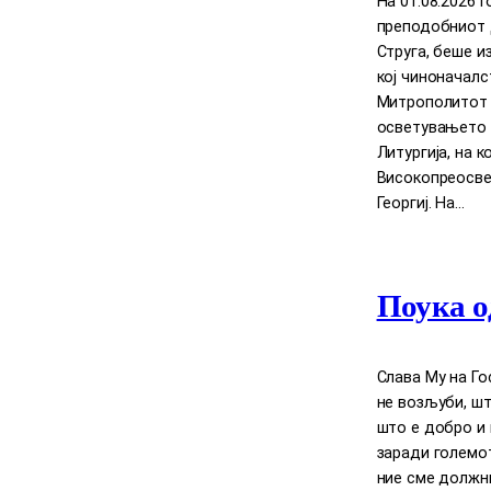
На 01.08.2026 
преподобниот Д
Струга, беше и
кој чиноначал
Митрополитот Д
осветувањето 
Литургија, на 
Високопреосве
Георгиј. На…
Поука о
Слава Му на Го
нe возљуби, шт
што е добро и 
заради големот
ние сме должни