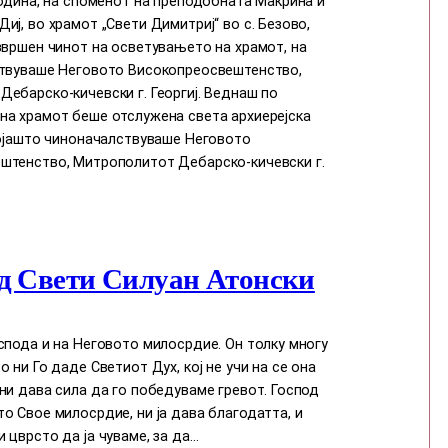
година, на споменот на преподобната Макрина и
иј, во храмот „Свети Димитриј“ во с. Безово,
звршен чинот на осветувањето на храмот, на
ствуваше Неговото Високопреосвештенство,
ебарско-кичевски г. Георгиј. Веднаш по
на храмот беше отслужена света архиерејска
којашто чиноначалствуваше Неговото
штенство, Митрополитот Дебарско-кичевски г.
д Свети Силуан Атонски
спода и на Неговото милосрдие. Он толку многу
о ни Го даде Светиот Дух, кој нe учи на сe она
ни дава сила да го победуваме гревот. Господ
о Свое милосрдие, ни ја дава благодатта, и
 цврсто да ја чуваме, за да…