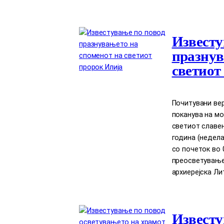
Известу
празнув
светиот
Почитувани вер
поканува на мо
светиот славен 
година (недела)
со почеток во 
преосветување
архиерејска Лит
Известу