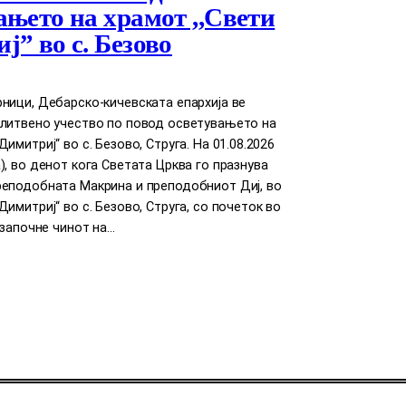
ањето на храмот ,,Свети
ј” во с. Безово
ници, Дебарско-кичевската епархија ве
олитвено учество по повод осветувањето на
имитриј“ во с. Безово, Струга. На 01.08.2026
), во денот кога Светата Црква го празнува
реподобната Макрина и преподобниот Диј, во
Димитриј“ во с. Безово, Струга, со почеток во
е започне чинот на…