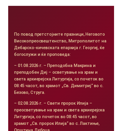
По повод претстојните празници, Неговото
Високопреосвештенство, Митрополитот на
Дебарско-кичевската епархија г. Георгиј, ќе
богослужи и ќе проповеда:
– 01.08.2026 г. – Преподобна Макрина и
преподобен Диј – осветување на храм и
света архиерејска Литургија, со почеток во
08:45 часот, во храмот „Св. Димитриј“ во с.
Безово, Струга.
– 02.08.2026 г. – Свети пророк Илија –
преосветување на храм и света архиерејска
Литургија, со почеток во 08:45 часот, во
храмот „Св. пророк Илија“ во с. Лактиње,
Општина Дебрца.