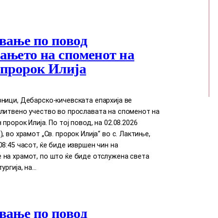
вање по повод
ањето на споменот на
 пророк Илија
ници, Дебарско-кичевската епархија ве
литвено учество во прославата на споменот на
пророк Илија. По тој повод, на 02.08.2026
, во храмот „Св. пророк Илија“ во с. Лактиње,
08:45 часот, ќе биде извршен чин на
 на храмот, по што ќе биде отслужена света
ургија, на…
вање по повод