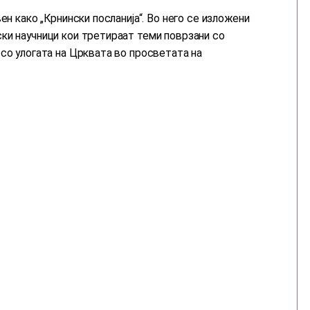
ен како „Крнински посланија“. Во него се изложени
ки научници кои третираат теми поврзани со
со улогата на Црквата во просветата на