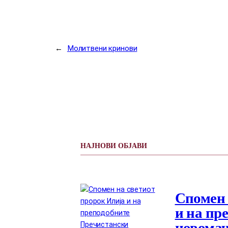
←
Молитвени кринови
НАЈНОВИ ОБЈАВИ
Спомен 
и на пр
новомач