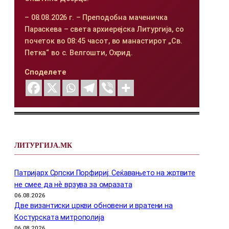
– 08.08.2026 г. – Преподобна маченичка
Параскева – света архиерејска Литургија, со
почеток во 08:45 часот, во манастирот „Св.
Петка“ во с. Велгошти, Охрид.
Споделете
ЛИТУРГИЈА.МК
Патријарх Српски Порфириј: Сеќавањето на жртвите
не смее да нѐ врзува за омразата
06.08.2026
Две византиски цркви обновени и вратени на
Костурската митрополија
06.08.2026