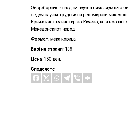
Овој зборник е плод на научен симозиум наслов
седум научни трудови на реномирани македонс
Крнинскиот манастир во Кичево, но и воопшто 
Македонскиот народ.
Формат
: мека корица
Број на страни:
138
Цена
: 150 ден.
Споделете