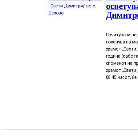
осветув
Димитри
Почитувани вер
поканува на м
храмот „Свети Д
година (сабота
споменот на п
храмот „Свети 
08:45 часот, ќ