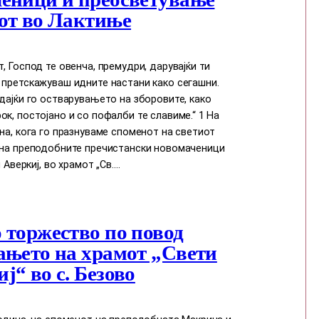
от во Лактиње
т, Господ те овенча, премудри, дарувајќи ти
 претскажуваш идните настани како сегашни.
едајќи го остварувањето на зборовите, како
ок, постојано и со пофалби те славиме.“ 1 На
ина, кога го празнуваме споменот на светиот
и на преподобните пречистански новомаченици
и Аверкиј, во храмот „Св.…
 торжество по повод
ањето на храмот „Свети
ј“ во с. Безово