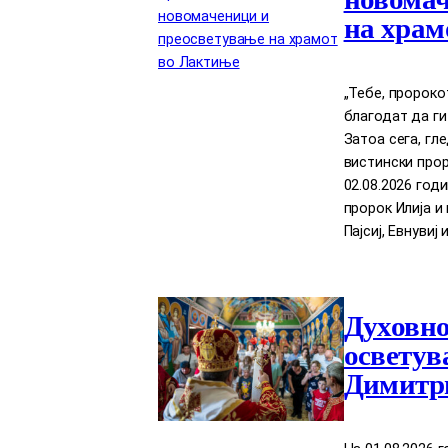
на храм
„Тебе, пророко
благодат да ги
Затоа сега, гл
вистински прор
02.08.2026 год
пророк Илија 
Пајсиј, Евнувиј 
Духовно
осветув
Димитри