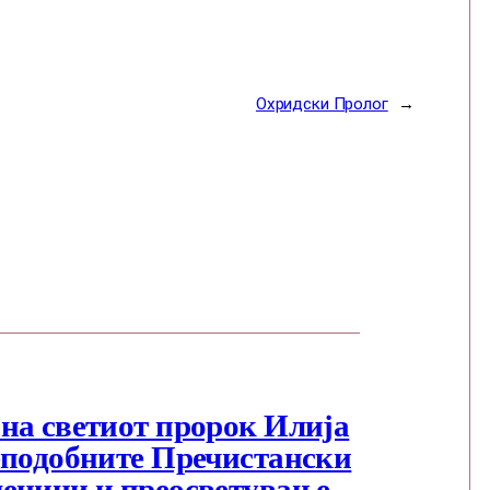
Охридски Пролог
→
на светиот пророк Илија
еподобните Пречистански
еници и преосветување