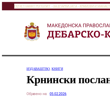
Оди
ПОЧЕТНА
МИТРОПОЛИТ
ЗА ЕПАРХИЈАТА
ХРАМОВИ И МАНАС
на
содржината
ИЗДАВАШТВО
, 
КНИГИ
Крнински посла
Објавено на:
05.02.2026