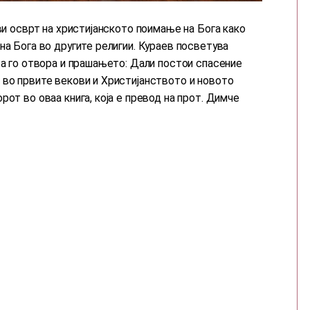
ви осврт на христијанското поимање на Бога како
на Бога во другите религии. Кураев посветува
 а го отвора и прашањето: Дали постои спасение
 во првите векови и Христијанството и новото
от во оваа книга, која е превод на прот. Димче