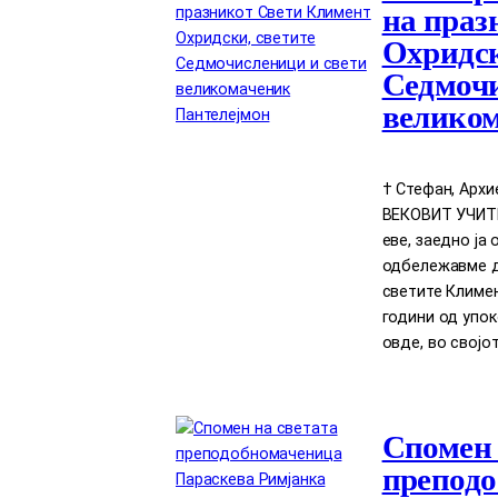
на праз
Охридск
Седмочи
великом
† Стефан, Арх
ВЕКОВИТ УЧИТЕЛ
еве, заедно ја
одбележавме д
светите Климен
години од упок
овде, во својо
Спомен 
преподо