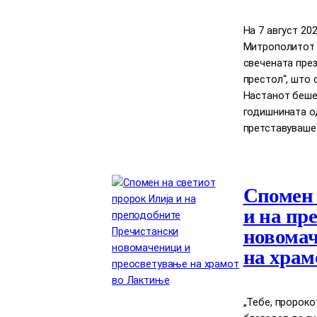
На 7 август 2
Митрополитот Д
свечената през
престол“, што 
Настанот беше
годишнината о
претставуваше
Спомен 
и на пр
новомач
на храм
„Тебе, пророко