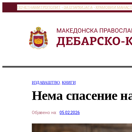
Оди
ПОЧЕТНА
МИТРОПОЛИТ
ЗА ЕПАРХИЈАТА
ХРАМОВИ И МАНАС
на
содржината
ИЗДАВАШТВО
, 
КНИГИ
Нема спасение н
Објавено на:
05.02.2026