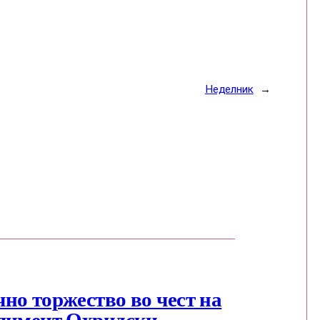
Неделник
→
но торжество во чест на