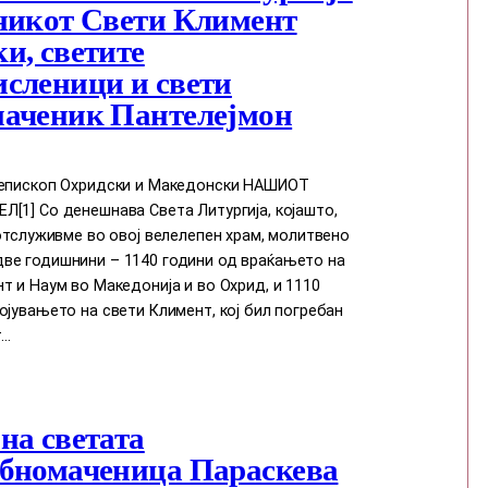
никот Свети Климент
и, светите
сленици и свети
аченик Пантелејмон
иепископ Охридски и Македонски НАШИОТ
[1] Со денешнава Света Литургија, којашто,
 отслуживме во овој велелепен храм, молитвено
ве годишнини – 1140 години од враќањето на
т и Наум во Македонија и во Охрид, и 1110
ојувањето на свети Климент, кој бил погребан
т…
на светата
бномаченица Параскева