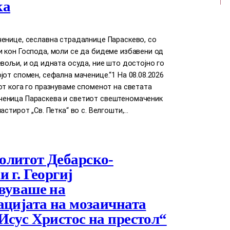
ка
енице, сеславна страдалнице Параскево, со
 кон Господа, моли се да бидеме избавени од
евољи, и од идната осуда, ние што достојно го
јот спомен, сефална маченице.“1 На 08.08.2026
от кога го празнуваме споменот на светата
еница Параскева и светиот свештеномаченик
астирот „Св. Петка“ во с. Велгошти,…
литот Дебарско-
 г. Георгиј
вуваше на
ацијата на мозаичната
Исус Христос на престол“