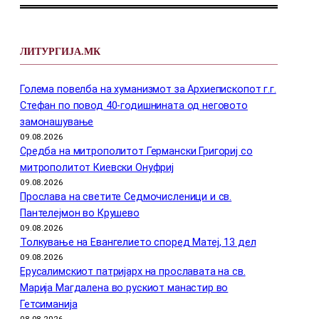
ЛИТУРГИЈА.МК
Голема повелба на хуманизмот за Архиепископот г.г.
Стефан по повод 40-годишнината од неговото
замонашување
09.08.2026
Средба на митрополитот Германски Григориј со
митрополитот Киевски Онуфриј
09.08.2026
Прослава на светите Седмочисленици и св.
Пантелејмон во Крушево
09.08.2026
Толкување на Евангелието според Матеј, 13 дел
09.08.2026
Ерусалимскиот патријарх на прославата на св.
Марија Магдалена во рускиот манастир во
Гетсиманија