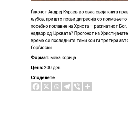
Ѓаконот Андреј Кураев во оваа своја книга пра
љубов, при што прави дигресија со поимањето 
посебно поглавие на Христа – распнатиот Бог,
надвор од Црквата? Прогонот на Христијаните
време се последните теми кои ги третира автор
Ѓорѓиоски.
Формат:
мека корица
Цена:
200 ден.
Споделете