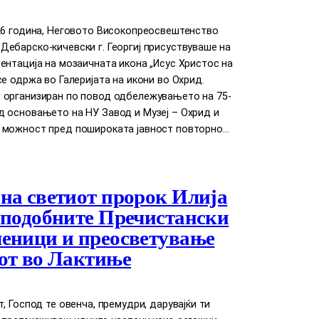
026 година, Неговото Високопреосвештенство
ебарско-кичевски г. Георгиј присуствуваше на
ентација на мозаичната икона „Исус Христос на
се одржа во Галеријата на икони во Охрид.
 организиран по повод одбележувањето на 75-
д основањето на НУ Завод и Музеј – Охрид и
 можност пред пошироката јавност повторно…
на светиот пророк Илија
еподобните Пречистански
еници и преосветување
от во Лактиње
т, Господ те овенча, премудри, дарувајќи ти