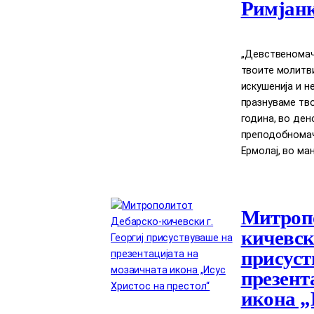
Римјан
,,Девственомач
твоите молитви
искушенија и н
празнуваме тво
година, во ден
преподобномач
Ермолај, во ман
Митропо
кичевски
присуст
презент
икона „