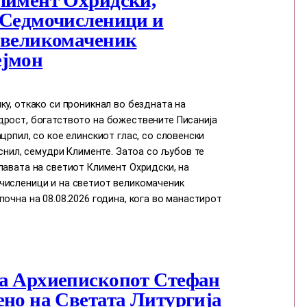
лимент Охридски,
 Седмочисленици и
 великомаченик
ејмон
ку, откако си проникнал во бездната на
дрост, богатството на божествените Писанија
ацрпил, со кое елинскиот глас, со словенски
јаснил, семудри Клименте. Затоа со љубов те
лавата на светиот Климент Охридски, на
численици и на светиот великомаченик
почна на 08.08.2026 година, кога во манастирот
а Архиепископот Стефан
ено на Светата Литургија