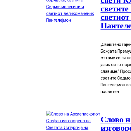
свети К
светите
светиот
Пантел
„Свештенотајни
Божјата Прему
оттаму си ги н
јазик си го по
славиме.“ Прос
светите Седмо
Пантелејмон за
посветен…
Слово н
изговор