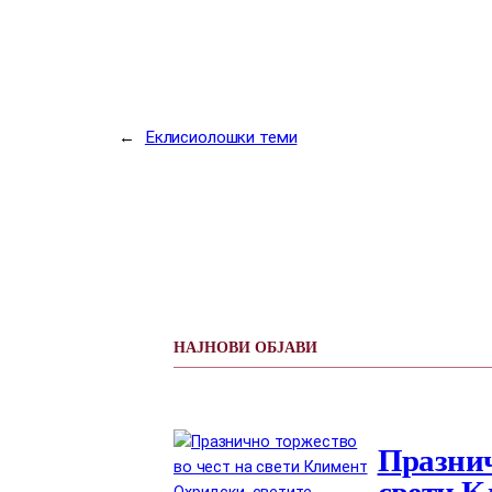
←
Еклисиолошки теми
НАЈНОВИ ОБЈАВИ
Празнич