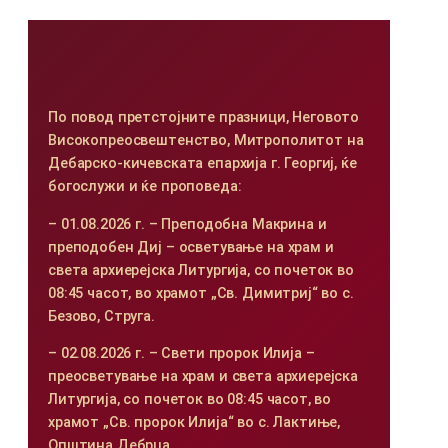
По повод претстојните празници, Неговото
Високопреосвештенство, Митрополитот на
Дебарско-кичевската епархија г. Георгиј, ќе
богослужи и ќе проповеда:
– 01.08.2026 г. – Преподобна Макрина и
преподобен Диј – осветување на храм и
света архиерејска Литургија, со почеток во
08:45 часот, во храмот „Св. Димитриј“ во с.
Безово, Струга.
– 02.08.2026 г. – Свети пророк Илија –
преосветување на храм и света архиерејска
Литургија, со почеток во 08:45 часот, во
храмот „Св. пророк Илија“ во с. Лактиње,
Општина Дебрца.