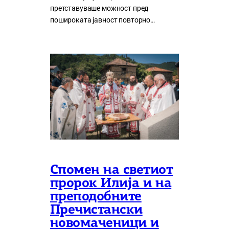
претставуваше можност пред
пошироката јавност повторно…
Спомен на светиот
пророк Илија и на
преподобните
Пречистански
новомаченици и