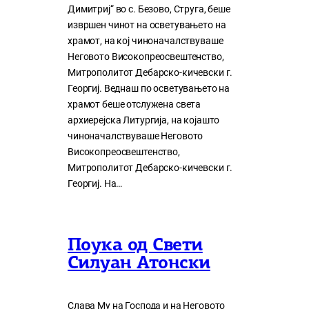
Димитриј“ во с. Безово, Струга, беше
извршен чинот на осветувањето на
храмот, на кој чиноначалствуваше
Неговото Високопреосвештенство,
Митрополитот Дебарско-кичевски г.
Георгиј. Веднаш по осветувањето на
храмот беше отслужена света
архиерејска Литургија, на којашто
чиноначалствуваше Неговото
Високопреосвештенство,
Митрополитот Дебарско-кичевски г.
Георгиј. На…
Поука од Свети
Силуан Атонски
Слава Му на Господа и на Неговото