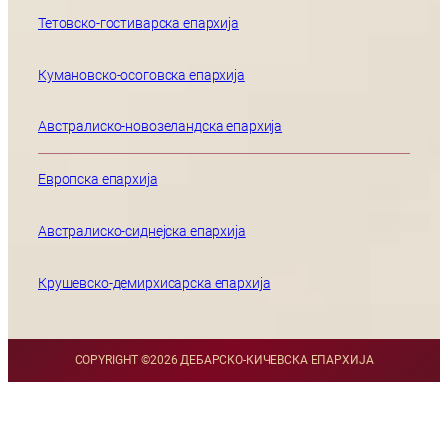
Тетовско-гостиварска епархија
Кумановско-осоговска епархија
Австралиско-новозеландска епархија
Европска епархија
Австралиско-сиднејска епархија
Крушевско-демирхисарска епархија
COPYRIGHT ©
2026 ДЕБАРСКО-КИЧЕВСКА ЕПАРХИЈА