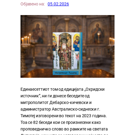
Објавено на:
05.02.2026
Единаесеттиот том од едициjата „Охридски
источник”, ни ги донесе беседите од
митрополитот Дебарско-кичевски и
администратор Австралиско-сиднески г.
Тимотеј изговорени во текот на 2023 година.
Тоа се 82 беседи кои се произнесени како
проповедничко слово во рамките на светата