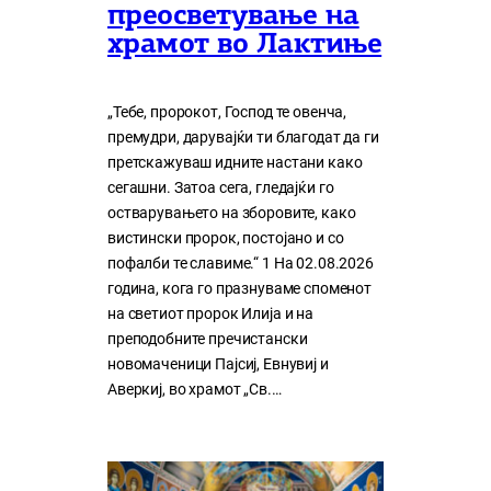
преосветување на
храмот во Лактиње
„Тебе, пророкот, Господ те овенча,
премудри, дарувајќи ти благодат да ги
претскажуваш идните настани како
сегашни. Затоа сега, гледајќи го
остварувањето на зборовите, како
вистински пророк, постојано и со
пофалби те славиме.“ 1 На 02.08.2026
година, кога го празнуваме споменот
на светиот пророк Илија и на
преподобните пречистански
новомаченици Пајсиј, Евнувиј и
Аверкиј, во храмот „Св.…