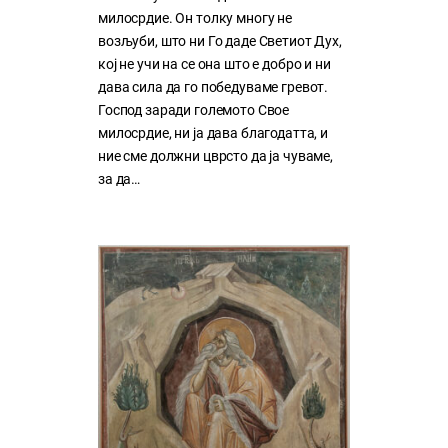
милосрдие. Он толку многу нe
возљуби, што ни Го даде Светиот Дух,
кој нe учи на сe она што е добро и ни
дава сила да го победуваме гревот.
Господ заради големото Свое
милосрдие, ни ја дава благодатта, и
ние сме должни цврсто да ја чуваме,
за да…