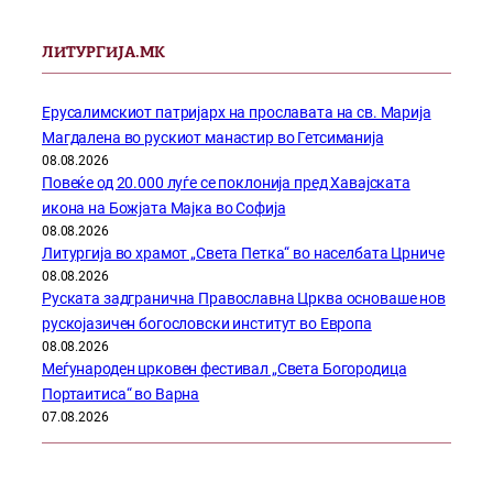
ЛИТУРГИЈА.МК
Ерусалимскиот патријарх на прославата на св. Марија
Магдалена во рускиот манастир во Гетсиманија
08.08.2026
Повеќе од 20.000 луѓе се поклонија пред Хавајската
икона на Божјата Мајка во Софија
08.08.2026
Литургија во храмот „Света Петка“ во населбата Црниче
08.08.2026
Руската задгранична Православна Црква основаше нов
рускојазичен богословски институт во Европа
08.08.2026
Меѓународен црковен фестивал „Света Богородица
Портаитиса“ во Варна
07.08.2026