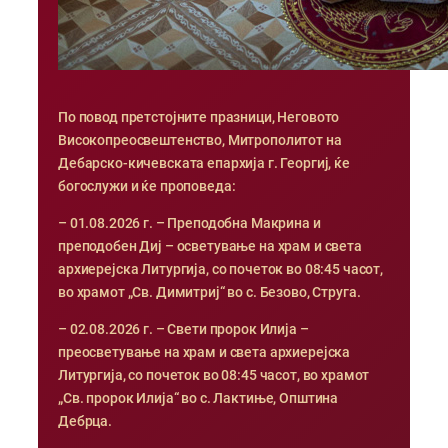
По повод претстојните празници, Неговото
Високопреосвештенство, Митрополитот на
Дебарско-кичевската епархија г. Георгиј, ќе
богослужи и ќе проповеда:
– 01.08.2026 г. – Преподобна Макрина и
преподобен Диј – осветување на храм и света
архиерејска Литургија, со почеток во 08:45 часот,
во храмот „Св. Димитриј“ во с. Безово, Струга.
– 02.08.2026 г. – Свети пророк Илија –
преосветување на храм и света архиерејска
Литургија, со почеток во 08:45 часот, во храмот
„Св. пророк Илија“ во с. Лактиње, Општина
Дебрца.