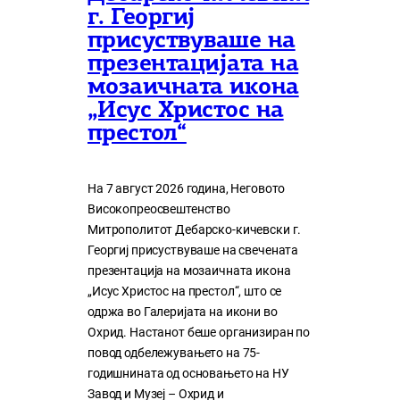
г. Георгиј
присуствуваше на
презентацијата на
мозаичната икона
„Исус Христос на
престол“
На 7 август 2026 година, Неговото
Високопреосвештенство
Митрополитот Дебарско-кичевски г.
Георгиј присуствуваше на свечената
презентација на мозаичната икона
„Исус Христос на престол“, што се
одржа во Галеријата на икони во
Охрид. Настанот беше организиран по
повод одбележувањето на 75-
годишнината од основањето на НУ
Завод и Музеј – Охрид и