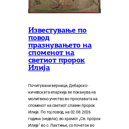
Известување по
повод
празнувањето на
споменот на
светиот пророк
Илија
Почитувани верници, Дебарско-
кичевската епархија ве поканува на
молитвено учество во прославата на
споменот на светиот славен пророк
Илија. По тој повод, на 02.08.2026
година (недела), во храмот „Св. пророк
Илија“ во с. Лактиње, со почеток во