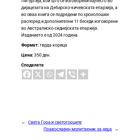
Литургиjа, кои што се изговорени наjчесто во
дијацезата на Дебарско-кичевската епархија, а
во оваа книга се подредени по хронолошки
распоред и дополнителни 11 беседи изговорени
во Австралиско-сиднејската епархија.
Изданието е од 2024 година.
Формат:
тврда корица
Цена:
350 ден.
Споделете
←
Света Гора и светогорците
Православен молитвеник за деца
→