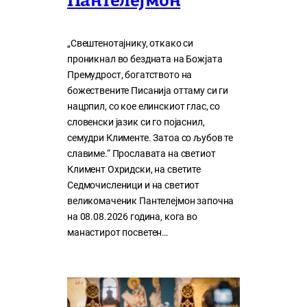
Пантелејмон
„Свештенотајнику, откако си
проникнал во бездната на Божјата
Премудрост, богатството на
божествените Писанија оттаму си ги
нацрпил, со кое елинскиот глас, со
словенски јазик си го појаснил,
семудри Клименте. Затоа со љубов те
славиме.“ Прославата на светиот
Климент Охридски, на светите
Седмочисленици и на светиот
великомаченик Пантелејмон започна
на 08.08.2026 година, кога во
манастирот посветен…