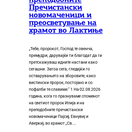
преподобните
Пречистански
новомаченици и
преосветување на
храмот во Лактиње
„Тебе, пророкот, Господ те овенча,
премудри, дарувајќи ти благодат да ги
претскажуваш идните настани како
сегашни. Затоа сега, гледајќи го
остварувањето на зборовите, како
вистински пророк, постојано и со
пофалби те славиме.“ 1 На 02.08.2026
година, кога го празнуваме споменот
на светиот пророк Илија и на
преподобните пречистански
новомаченици Пајсиј, Евнувиј и
Аверкиј, во храмот „Св.…