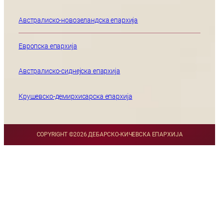
Австралиско-новозеландска епархија
Европска епархија
Австралиско-сиднејска епархија
Крушевско-демирхисарска епархија
COPYRIGHT ©
2026 ДЕБАРСКО-КИЧЕВСКА ЕПАРХИЈА