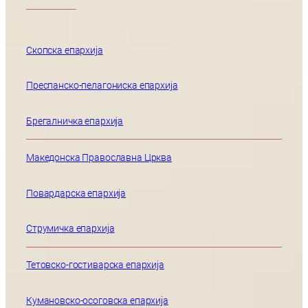
Скопска епархија
Преспанско-пелагониска епархија
Брегалничка епархија
Македонска Православна Црква
Повардарска епархија
Струмичка епархија
Тетовско-гостиварска епархија
Кумановско-осоговска епархија