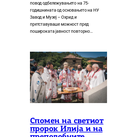
повод одбележувањето на 75-
годишнината од основањето на НУ
Завод и Музеј – Охрид и
претставуваше можност пред
пошироката јавност повторно…
Спомен на светиот
пророк Илија и на