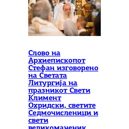
Слово на
Архиепископот
Стефан изговорено
на Светата
Литургија на
празникот Свети
Климент
Охридски, светите
Седмочисленици и
свети
великомаченик