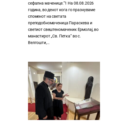
сефална маченице.“1 На 08.08.2026
година, во денот кога го празнуваме
споменот на светата
преподобномаченица Параскева и
светиот свештеномаченик Ермолај, во
манастирот „Св. Петка“ во с.
Велгошти,…