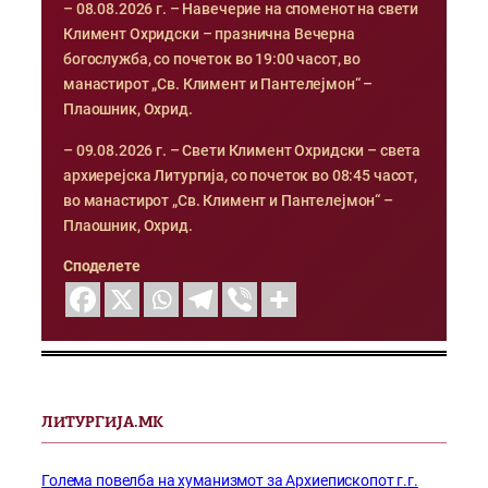
– 08.08.2026 г. – Навечерие на споменот на свети
Климент Охридски – празнична Вечерна
богослужба, со почеток во 19:00 часот, во
манастирот „Св. Климент и Пантелејмон“ –
Плаошник, Охрид.
– 09.08.2026 г. – Свети Климент Охридски – света
архиерејска Литургија, со почеток во 08:45 часот,
во манастирот „Св. Климент и Пантелејмон“ –
Плаошник, Охрид.
Споделете
ЛИТУРГИЈА.МК
Голема повелба на хуманизмот за Архиепископот г.г.