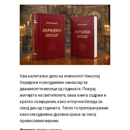
Ова капитално дело на епископот Николај
Охридски е секојдневен синаксар за
дванаесетте месеци од годината. Покрај
житијата на светителите, оваа книга содржи и
кратко созерцание, како и поучна беседа за
секој ден од годината. Топло го препорачуваме
како секојдневна духовна храна за секој
православен верник.
Формат
: тврда корица