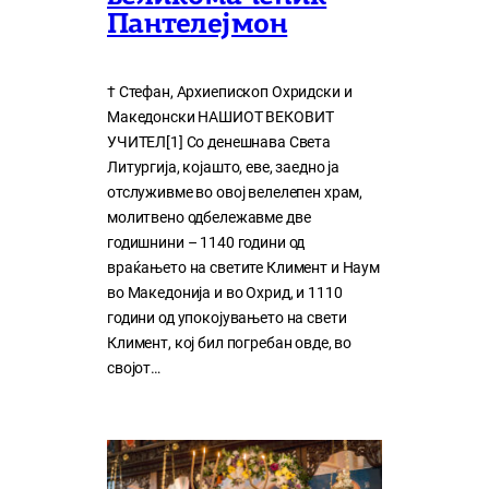
Пантелејмон
† Стефан, Архиепископ Охридски и
Македонски НАШИОТ ВЕКОВИТ
УЧИТЕЛ[1] Со денешнава Света
Литургија, којашто, еве, заедно ја
отслуживме во овој велелепен храм,
молитвено одбележавме две
годишнини – 1140 години од
враќањето на светите Климент и Наум
во Македонија и во Охрид, и 1110
години од упокојувањето на свети
Климент, кој бил погребан овде, во
својот…