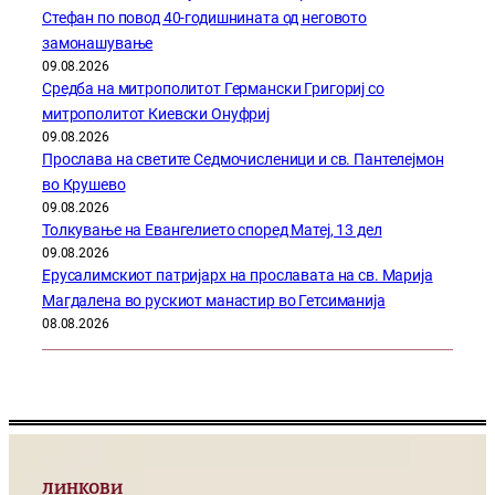
Стефан по повод 40-годишнината од неговото
замонашување
09.08.2026
Средба на митрополитот Германски Григориј со
митрополитот Киевски Онуфриј
09.08.2026
Прослава на светите Седмочисленици и св. Пантелејмон
во Крушево
09.08.2026
Толкување на Евангелието според Матеј, 13 дел
09.08.2026
Ерусалимскиот патријарх на прославата на св. Марија
Магдалена во рускиот манастир во Гетсиманија
08.08.2026
ЛИНКОВИ