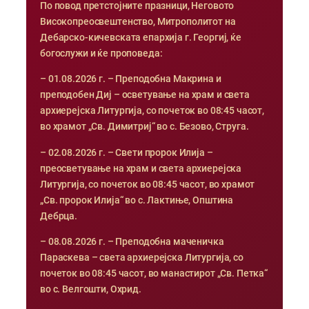
По повод претстојните празници, Неговото
Високопреосвештенство, Митрополитот на
Дебарско-кичевската епархија г. Георгиј, ќе
богослужи и ќе проповеда:
– 01.08.2026 г. – Преподобна Макрина и
преподобен Диј – осветување на храм и света
архиерејска Литургија, со почеток во 08:45 часот,
во храмот „Св. Димитриј“ во с. Безово, Струга.
– 02.08.2026 г. – Свети пророк Илија –
преосветување на храм и света архиерејска
Литургија, со почеток во 08:45 часот, во храмот
„Св. пророк Илија“ во с. Лактиње, Општина
Дебрца.
– 08.08.2026 г. – Преподобна маченичка
Параскева – света архиерејска Литургија, со
почеток во 08:45 часот, во манастирот „Св. Петка“
во с. Велгошти, Охрид.