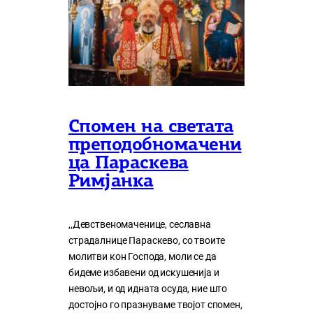
Спомен на светата
преподобномачени
ца Параскева
Римјанка
,,Девственомаченице, сеславна
страдалнице Параскево, со твоите
молитви кон Господа, моли се да
бидеме избавени од искушенија и
невољи, и од идната осуда, ние што
достојно го празнуваме твојот спомен,