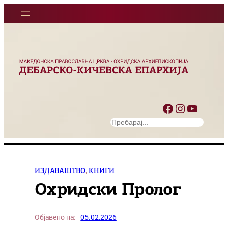
Оди
на
содржината
Facebook
Instagram
YouTube
S
e
a
r
c
ИЗДАВАШТВО
, 
КНИГИ
h
Охридски Пролог
Објавено на:
05.02.2026