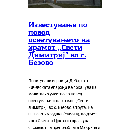
Известување по
повод
осветувањето на
храмот ,,Свети
Димитриј” во с.
Безово
Почитувани верници, Дебарско-
кичевската епархија ве поканува на
молитвено учество по повод
осветувањето на храмот „Свети
Димитриј“ во с. Безово, Струга. На
01.08.2026 година (сабота), во денот
кога Светата Црква го празнува
споменот на преподобната Макрина и