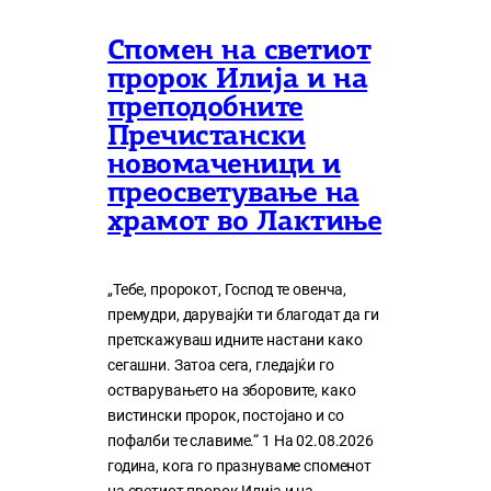
Спомен на светиот
пророк Илија и на
преподобните
Пречистански
новомаченици и
преосветување на
храмот во Лактиње
„Тебе, пророкот, Господ те овенча,
премудри, дарувајќи ти благодат да ги
претскажуваш идните настани како
сегашни. Затоа сега, гледајќи го
остварувањето на зборовите, како
вистински пророк, постојано и со
пофалби те славиме.“ 1 На 02.08.2026
година, кога го празнуваме споменот