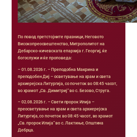
По повод претстојните празници, Неговото
Високопреосвештенство, Митрополитот на
Дебарско-кичевската епархија г. Георгиј, ќе
богослужи и ќе проповеда:
– 01.08.2026 г. – Преподобна Макрина и
преподобен Диј – осветување на храм и света
архиерејска Литургија, со почеток во 08:45 часот,
во храмот „Св. Димитриј“ во с. Безово, Струга.
– 02.08.2026 г. – Свети пророк Илија –
преосветување на храм и света архиерејска
Литургија, со почеток во 08:45 часот, во храмот
„Св. пророк Илија“ во с. Лактиње, Општина
Дебрца.