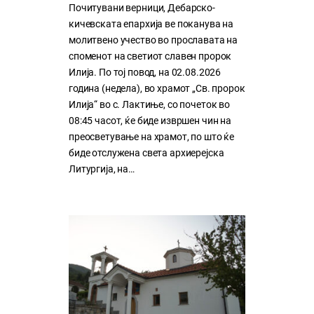
Почитувани верници, Дебарско-
кичевската епархија ве поканува на
молитвено учество во прославата на
споменот на светиот славен пророк
Илија. По тој повод, на 02.08.2026
година (недела), во храмот „Св. пророк
Илија“ во с. Лактиње, со почеток во
08:45 часот, ќе биде извршен чин на
преосветување на храмот, по што ќе
биде отслужена света архиерејска
Литургија, на…