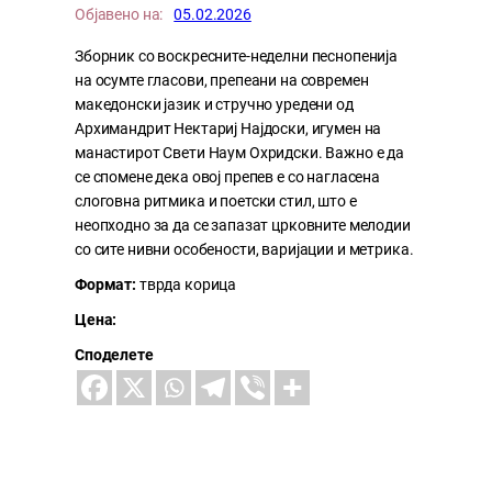
Објавено на:
05.02.2026
Зборник со воскресните-неделни песнопенија
на осумте гласови, препеани на современ
македонски јазик и стручно уредени од
Архимандрит Нектариј Најдоски, игумен на
манастирот Свети Наум Охридски. Важно е да
се спомене дека овој препев е со нагласена
слоговна ритмика и поетски стил, што е
неопходно за да се запазат црковните мелодии
со сите нивни особености, варијации и метрика.
Формат:
тврда корица
Цена:
Споделете