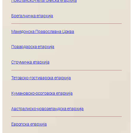
Преспанско-пелагониска епархија
Брегалничка епархија
Македонска Православна Црква
Повардарска епархија
Струмичка епархија
Тетовско-гостиварска епархија
Кумановско-осоговска епархија
Австралиско-новозеландска епархија
Европска епархија