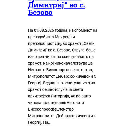
Димитриј“ во с.
Безово
На 01.08.2026 година, на споменот на
преподобната Макрина и
преподобниот Диј, во храмот „Свети
Димитриј“ во с. Безово, Струга, беше
извршен чинот на осветувањето на
храмот, на кој чиноначалствуваше
Неговото Високопреосвештенство,
Митрополитот Дебарско-кичевски г.
Георгиј. Веднаш по осветувањето на
храмот беше отслужена света
архиерејска Литургија, на којашто
чиноначалствуваше Неговото
Високопреосвештенство,
Митрополитот Дебарско-кичевски г.
Георгиј. На…