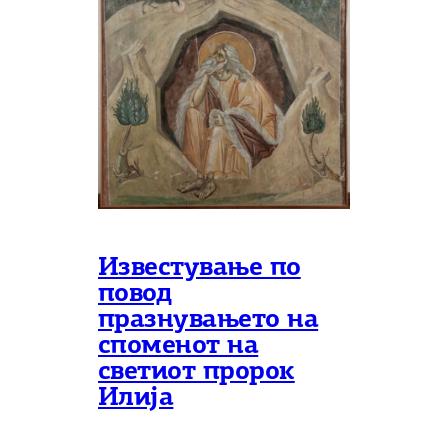
Известување по
повод
празнувањето на
споменот на
светиот пророк
Илија