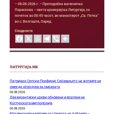
– 08.08.2026 г. – Преподобна маченичка
Параскева – света архиерејска Литургија, со
почеток во 08:45 часот, во манастирот „Св. Петка“
во с. Велгошти, Охрид.
Споделете
ЛИТУРГИЈА.МК
Патријарх Српски Порфириј: Сеќавањето на жртвите не
смее да нѐ врзува за омразата
06.08.2026
Две византиски цркви обновени и вратени на
Костурската митрополија
06.08.2026
Младинските кампови на Црквата на Албанија –