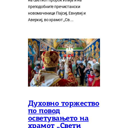
на светиот пророк Илија и на
преподобните пречистански
новомаченици Пајсиј, Евнувиј и
Аверкиј, во храмот „Св.…
Духовно торжество
по повод
осветувањето на
храмот „Свети