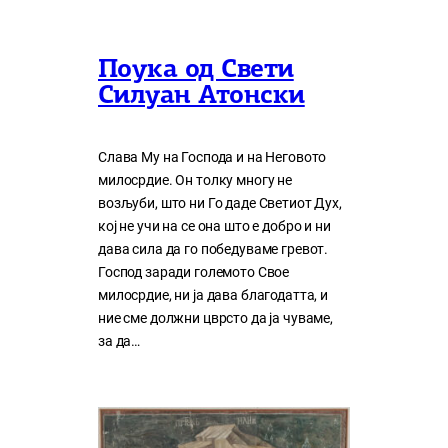
Поука од Свети
Силуан Атонски
Слава Му на Господа и на Неговото
милосрдие. Он толку многу нe
возљуби, што ни Го даде Светиот Дух,
кој нe учи на сe она што е добро и ни
дава сила да го победуваме гревот.
Господ заради големото Свое
милосрдие, ни ја дава благодатта, и
ние сме должни цврсто да ја чуваме,
за да…