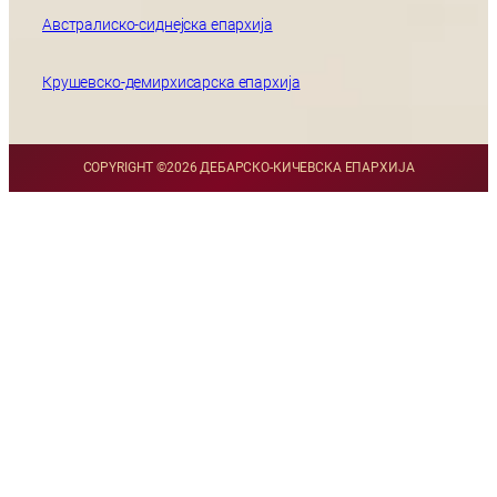
Австралиско-сиднејска епархија
Крушевско-демирхисарска епархија
COPYRIGHT ©
2026 ДЕБАРСКО-КИЧЕВСКА ЕПАРХИЈА