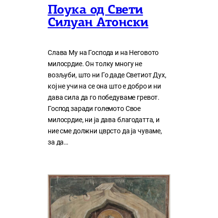
Поука од Свети
Силуан Атонски
Слава Му на Господа и на Неговото
милосрдие. Он толку многу нe
возљуби, што ни Го даде Светиот Дух,
кој нe учи на сe она што е добро и ни
дава сила да го победуваме гревот.
Господ заради големото Свое
милосрдие, ни ја дава благодатта, и
ние сме должни цврсто да ја чуваме,
за да…