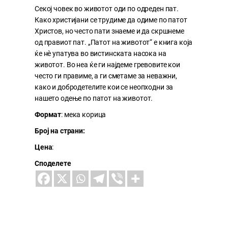
Секој човек во животот оди по одреден пат.
Како христијани се трудиме да одиме по патот
Христов, но често пати знаеме и да скршнеме
од правиот пат. „Патот на животот“ е книга која
ќе нè упатува во вистинската насока на
животот. Во неа ќе ги најдеме гревовите кои
често ги правиме, а ги сметаме за неважни,
како и добродетелите кои се неопходни за
нашето одење по патот на животот.
Формат
: мека корица
Број на страни:
Цена
:
Споделете