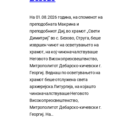
На 01.08.2026 година, на споменот на
преподобната Макрина и
преподобниот Диј, во храмот „Свети
Димитриј“ во с. Безово, Струга, беше
извршен чинот на осветувањето на
храмот, на кој чиноначалствуваше
Неговото Високопреосвештенство,
Митрополитот Дебарско-кичевски г.
Георгиј. Веднаш по осветувањето на
храмот беше отслужена света
архиерејска Литургија, на којашто
чиноначалствуваше Неговото
Високопреосвештенство,
Митрополитот Дебарско-кичевски г.
Георгиј. На…