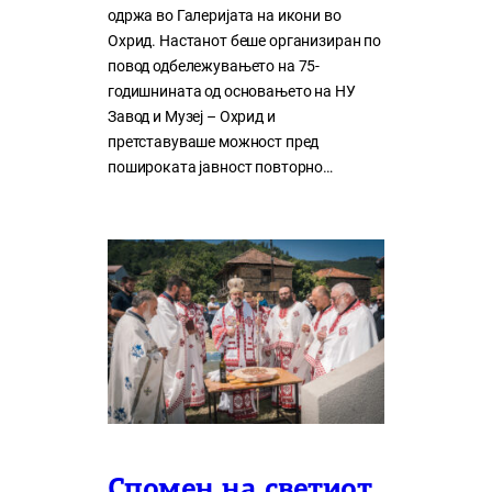
одржа во Галеријата на икони во
Охрид. Настанот беше организиран по
повод одбележувањето на 75-
годишнината од основањето на НУ
Завод и Музеј – Охрид и
претставуваше можност пред
пошироката јавност повторно…
Спомен на светиот