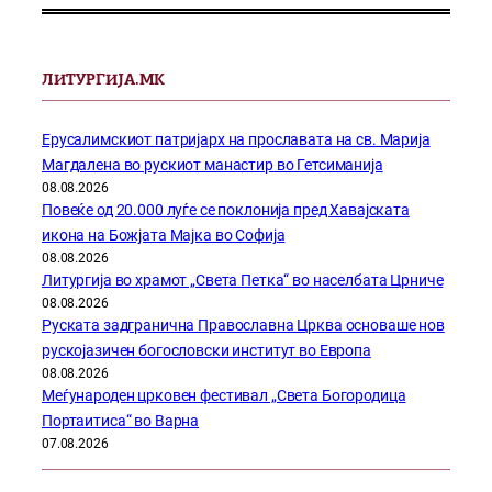
ЛИТУРГИЈА.МК
Ерусалимскиот патријарх на прославата на св. Марија
Магдалена во рускиот манастир во Гетсиманија
08.08.2026
Повеќе од 20.000 луѓе се поклонија пред Хавајската
икона на Божјата Мајка во Софија
08.08.2026
Литургија во храмот „Света Петка“ во населбата Црниче
08.08.2026
Руската задгранична Православна Црква основаше нов
рускојазичен богословски институт во Европа
08.08.2026
Меѓународен црковен фестивал „Света Богородица
Портаитиса“ во Варна
07.08.2026