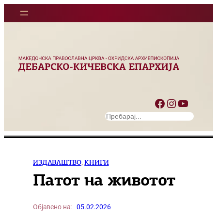
Оди
на
содржината
Facebook
Instagram
YouTube
S
e
a
r
c
ИЗДАВАШТВО
, 
КНИГИ
h
Патот на животот
Објавено на:
05.02.2026