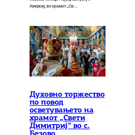
Аверкиј, во храмот „Св.…
Духовно торжество
по повод
осветувањето на
храмот „Свети
Димитриј“ во с.
Безово