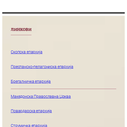
ЛИНКОВИ
Скопска епархија
Преспанско-пелагониска епархија
Брегалничка епархија
Македонска Православна Црква
Повардарска епархија
Струмичка епархија