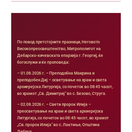
По повод претстојните празници, Неговото
Високопреосвештенство, Митрополитот на
Дебарско-кичевската епархија г. Георгиј, ќе
богослужи и ќе проповеда:
– 01.08.2026 г. – Преподобна Макрина и
преподобен Диј – осветување на храм и света
архиерејска Литургија, со почеток во 08:45 часот,
во храмот „Св. Димитриј“ во с. Безово, Струга.
– 02.08.2026 г. – Свети пророк Илија –
преосветување на храм и света архиерејска
Литургија, со почеток во 08:45 часот, во храмот
„Св. пророк Илија“ во с. Лактиње, Општина
Дебрца.