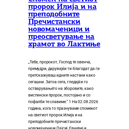
пророк Илија и на
преподобните
Пречистански
новомаченици и
преосветување на
храмот во Лактиње
„Тебе, пророкот, Господ те овенча,
премудри, дарувајќи ти благодат да ги
претскажуваш идните настани како
сегашни. Затоа сега, гледајќи го
остварувањето на зборовите, како
вистински пророк, постојано и со
пофалби те славиме.“ 1 На 02.08.2026
година, кога го празнуваме споменот
на светиот пророк Илија и на
преподобните пречистански
новомаченици Пајсиј, Евнувиј и