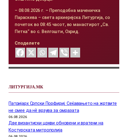
– 08.08.2026 г. – Преподобна маченичка
Параскева – света архиерејска Литургија, со
почеток во 08:45 часот, во манастирот „Св.
Петка“ во с. Велгошти, Охрид.
Споделете
ЛИТУРГИЈА.МК
Патријарх Српски Порфириј: Сеќавањето на жртвите
не смее да нѐ врзува за омразата
06.08.2026
Две византиски цркви обновени и вратени на
Костурската митрополија
06.08.2026