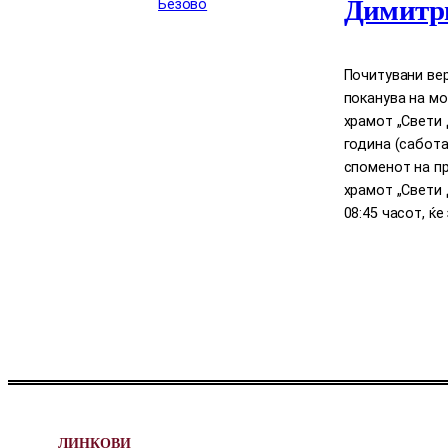
Димитри
Почитувани вер
поканува на м
храмот „Свети Д
година (сабота
споменот на п
храмот „Свети 
08:45 часот, ќ
ЛИНКОВИ