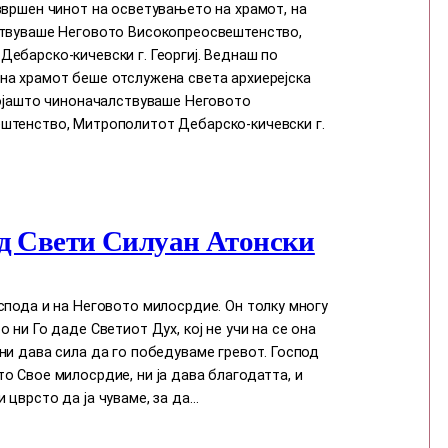
звршен чинот на осветувањето на храмот, на
ствуваше Неговото Високопреосвештенство,
ебарско-кичевски г. Георгиј. Веднаш по
на храмот беше отслужена света архиерејска
којашто чиноначалствуваше Неговото
штенство, Митрополитот Дебарско-кичевски г.
д Свети Силуан Атонски
спода и на Неговото милосрдие. Он толку многу
о ни Го даде Светиот Дух, кој нe учи на сe она
ни дава сила да го победуваме гревот. Господ
о Свое милосрдие, ни ја дава благодатта, и
 цврсто да ја чуваме, за да…