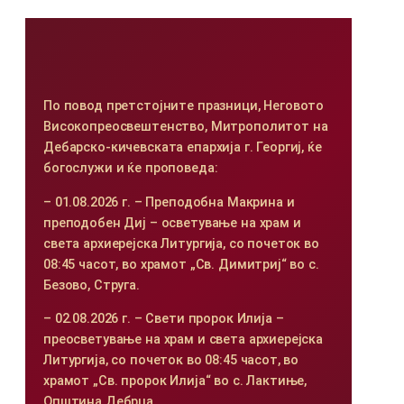
По повод претстојните празници, Неговото
Високопреосвештенство, Митрополитот на
Дебарско-кичевската епархија г. Георгиј, ќе
богослужи и ќе проповеда:
– 01.08.2026 г. – Преподобна Макрина и
преподобен Диј – осветување на храм и
света архиерејска Литургија, со почеток во
08:45 часот, во храмот „Св. Димитриј“ во с.
Безово, Струга.
– 02.08.2026 г. – Свети пророк Илија –
преосветување на храм и света архиерејска
Литургија, со почеток во 08:45 часот, во
храмот „Св. пророк Илија“ во с. Лактиње,
Општина Дебрца.