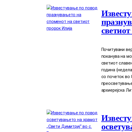
Известу
празнув
светиот
Почитувани вер
поканува на мо
светиот славен 
година (недела)
со почеток во 
преосветување
архиерејска Лит
Известу
осветув