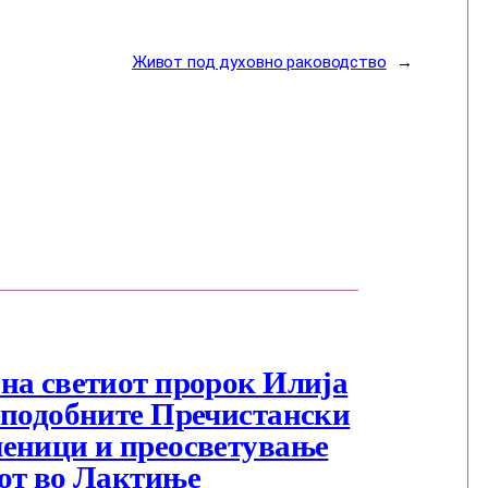
Живот под духовно раководство
→
на светиот пророк Илија
еподобните Пречистански
еници и преосветување
от во Лактиње