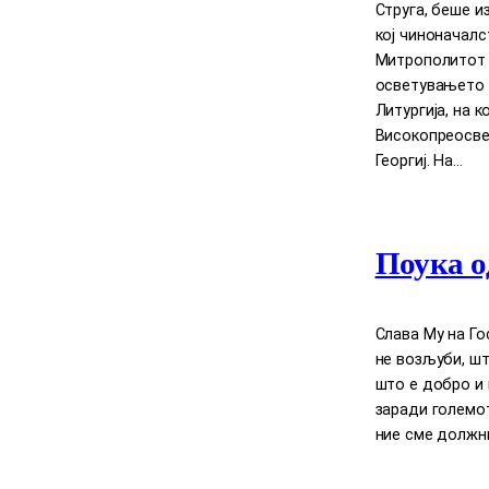
Струга, беше и
кој чиноначал
Митрополитот Д
осветувањето 
Литургија, на 
Високопреосве
Георгиј. На…
Поука о
Слава Му на Го
нe возљуби, шт
што е добро и 
заради големот
ние сме должни