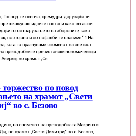
т, Господ те овенча, премудри, дарувајќи ти
 претскажуваш идните настани како сегашни.
едајќи го остварувањето на зборовите, како
ок, постојано и со пофалби те славиме.“ 1 На
ина, кога го празнуваме споменот на светиот
и на преподобните пречистански новомаченици
и Аверкиј, во храмот „Св.…
 торжество по повод
ањето на храмот „Свети
ј“ во с. Безово
година, на споменот на преподобната Макрина и
иј, во храмот „Свети Димитриј“ во с. Безово,