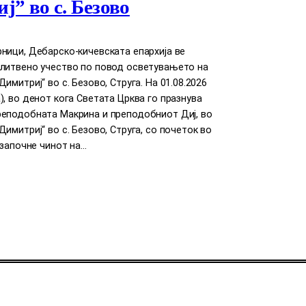
ј” во с. Безово
ници, Дебарско-кичевската епархија ве
олитвено учество по повод осветувањето на
имитриј“ во с. Безово, Струга. На 01.08.2026
), во денот кога Светата Црква го празнува
реподобната Макрина и преподобниот Диј, во
Димитриј“ во с. Безово, Струга, со почеток во
е започне чинот на…