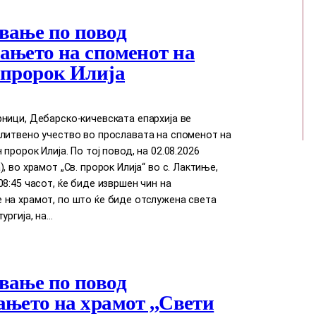
вање по повод
ањето на споменот на
 пророк Илија
ници, Дебарско-кичевската епархија ве
литвено учество во прославата на споменот на
пророк Илија. По тој повод, на 02.08.2026
, во храмот „Св. пророк Илија“ во с. Лактиње,
08:45 часот, ќе биде извршен чин на
 на храмот, по што ќе биде отслужена света
ургија, на…
вање по повод
ањето на храмот ,,Свети