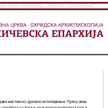
ТИРИ
НОВОСТИ
ИЗДАВАШТВО
ДУХОВНОСТ
КОНТАКТ
АРХИВА
 дава вистинско духовно исполнување. Преку оваа
средбата со Бога и да ја искуси молитвата која е