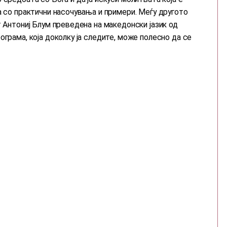
а со практични насочувања и примери. Меѓу другото
т Антониј Блум преведена на македонски јазик од
ограма, која доколку ја следите, може полесно да се