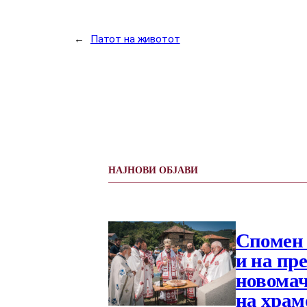
←
Патот на животот
НАЈНОВИ ОБЈАВИ
Спомен 
и на пр
новомач
на храм