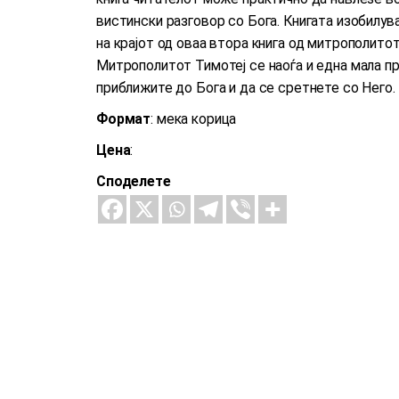
вистински разговор со Бога. Книгата изобилув
на крајот од оваа втора книга од митрополито
Митрополитот Тимотеј се наоѓа и една мала пр
приближите до Бога и да се сретнете со Него.
Формат
: мека корица
Цена
:
Споделете