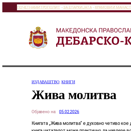
Оди
ПОЧЕТНА
МИТРОПОЛИТ
ЗА ЕПАРХИЈАТА
ХРАМОВИ И МАНАС
на
содржината
ИЗДАВАШТВО
, 
КНИГИ
Жива молитва
Објавено на:
05.02.2026
Книгата „Жива молитва“ е духовно четиво кое
книга читателот може практично да навлезе во 