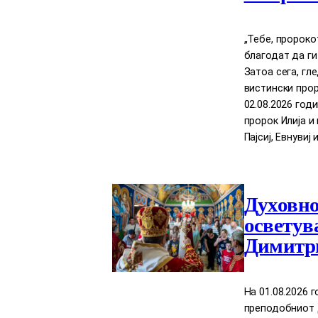
„Тебе, пророко
благодат да ги
Затоа сега, гл
вистински прор
02.08.2026 год
пророк Илија 
Пајсиј, Евнувиј 
Духовно
осветув
Димитри
На 01.08.2026 
преподобниот Д