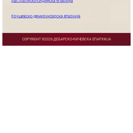
Австралиско-сиднејска епархија
Крушевско-демирхисарска епархија
COPYRIGHT ©
2026 ДЕБАРСКО-КИЧЕВСКА ЕПАРХИЈА