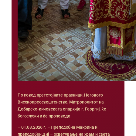
По повод претстојните празници, Неговото
Високопреосвештенство, Митрополитот на
Дебарско-кичевската епархија г. Георгиј, ќе
богослужи и ќе проповеда:
– 01.08.2026 г. – Преподобна Макрина и
преподобен Диј – осветување на храм и света