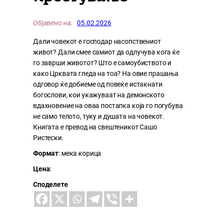
Објавено на:
05.02.2026
Дали човекот е господар насопствениот
живот? Дали смее самиот да одлучува кога ќе
го заврши животот? Што е самоубиството и
како Црквата гледа на тоа? На овие прашања
одговор ќе добиеме од повеќе истакнати
богослови, кои укажуваат на демонското
вдахновение на оваа постапка која го погубува
не само телото, туку и душата на човекот.
Книгата е превод на свештеникот Сашо
Ристески.
Формат
: мека корица
Цена
:
Споделете