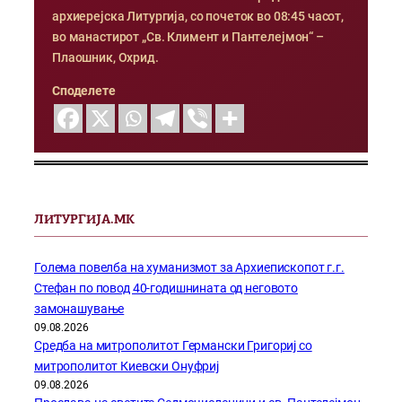
архиерејска Литургија, со почеток во 08:45 часот,
во манастирот „Св. Климент и Пантелејмон“ –
Плаошник, Охрид.
Споделете
ЛИТУРГИЈА.МК
Голема повелба на хуманизмот за Архиепископот г.г.
Стефан по повод 40-годишнината од неговото
замонашување
09.08.2026
Средба на митрополитот Германски Григориј со
митрополитот Киевски Онуфриј
09.08.2026