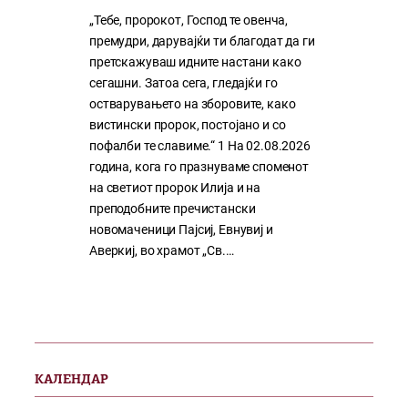
„Тебе, пророкот, Господ те овенча,
премудри, дарувајќи ти благодат да ги
претскажуваш идните настани како
сегашни. Затоа сега, гледајќи го
остварувањето на зборовите, како
вистински пророк, постојано и со
пофалби те славиме.“ 1 На 02.08.2026
година, кога го празнуваме споменот
на светиот пророк Илија и на
преподобните пречистански
новомаченици Пајсиј, Евнувиј и
Аверкиј, во храмот „Св.…
КАЛЕНДАР