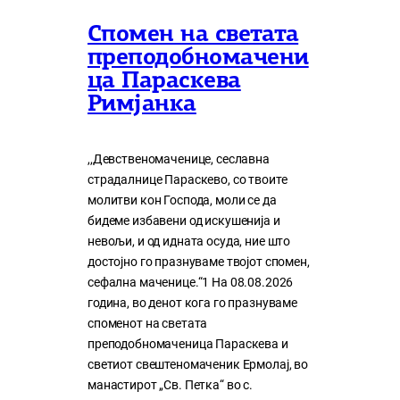
Спомен на светата
преподобномачени
ца Параскева
Римјанка
,,Девственомаченице, сеславна
страдалнице Параскево, со твоите
молитви кон Господа, моли се да
бидеме избавени од искушенија и
невољи, и од идната осуда, ние што
достојно го празнуваме твојот спомен,
сефална маченице.“1 На 08.08.2026
година, во денот кога го празнуваме
споменот на светата
преподобномаченица Параскева и
светиот свештеномаченик Ермолај, во
манастирот „Св. Петка“ во с.