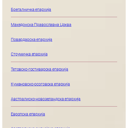
Брегалничка епархија
Македонска Православна Црква
Повардарска епархија
Струмичка епархија
Тетовско-гостиварска епархија
Кумановско-осоговска епархија
Австралиско-новозеландска епархија
Европска епархија