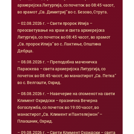
архиерејска Литургија, со почеток во 08:45 часот,
во храмот „Св. Димитриј“ во с. Безово, Струга.
– 02.08.2026 г. – Свети пророк Илија –
преосветување на храм и света архиерејска
Литургија, со почеток во 08:45 часот, во храмот
„Св. пророк Илија“ во с. Лактиње, Општина
Дебрца.
– 08.08.2026 г. – Преподобна маченичка
Параскева – света архиерејска Литургија, со
почеток во 08:45 часот, во манастирот „Св. Петка“
во с. Велгошти, Охрид.
– 08.08.2026 г. – Навечерие на споменот на свети
Климент Охридски – празнична Вечерна
богослужба, со почеток во 19:00 часот, во
манастирот „Св. Климент и Пантелејмон“ –
Плаошник, Охрид.
– 09.08.2026 г. – Свети Климент Охридски – света