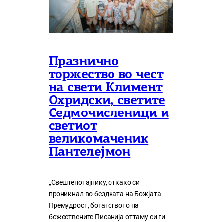
Празнично
торжество во чест
на свети Климент
Охридски, светите
Седмочисленици и
светиот
великомаченик
Пантелејмон
„Свештенотајнику, откако си
проникнал во бездната на Божјата
Премудрост, богатството на
божествените Писанија оттаму си ги