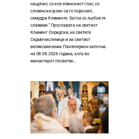
нацрпил, со кое елинскиот глас, со
словенски јазик си го појаснил,
семудри Клименте. Затоа со љубов те
славиме.“ Прославата на светиот
Климент Охридски, на светите
Седмочисленици и на светиот
великомаченик Пантелејмон започна
на 08.08.2026 година, кога во
манастирот посветен…