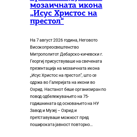
мозаичната икона
„Исус Христос на
престол“
На 7 август 2026 година, Неговото
Високопреосвештенство
Митрополитот Дебарско-кичевски г.
Георгиј присуствуваше на свечената
презентација на мозаичната икона
„Исус Христос на престол“, што се
одржа во Галеријата на икони во
Охрид. Настанот беше организиран по
повод одбележувањето на 75-
годишнината од основањето на НУ
Завод и Музеј – Охрид и
претставуваше можност пред
пошироката јавност повторно…