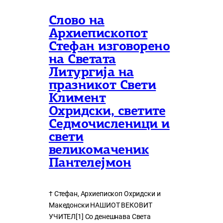
Слово на
Архиепископот
Стефан изговорено
на Светата
Литургија на
празникот Свети
Климент
Охридски, светите
Седмочисленици и
свети
великомаченик
Пантелејмон
† Стефан, Архиепископ Охридски и
Македонски НАШИОТ ВЕКОВИТ
УЧИТЕЛ[1] Со денешнава Света