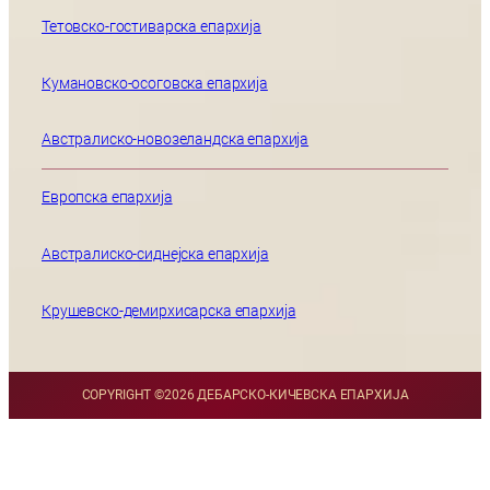
Тетовско-гостиварска епархија
Кумановско-осоговска епархија
Австралиско-новозеландска епархија
Европска епархија
Австралиско-сиднејска епархија
Крушевско-демирхисарска епархија
COPYRIGHT ©
2026 ДЕБАРСКО-КИЧЕВСКА ЕПАРХИЈА