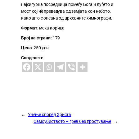
најсигурна посредница помеѓу Бога и луѓето и
мост кој нè преведува од земјата кон небото,
како што е опеана од црковните химнографи.
Формат
: мека корица
Број на страни:
179
Цена
: 250 ден.
Споделете
←
Учење според Христа
Самоубиството – грев без простување
→