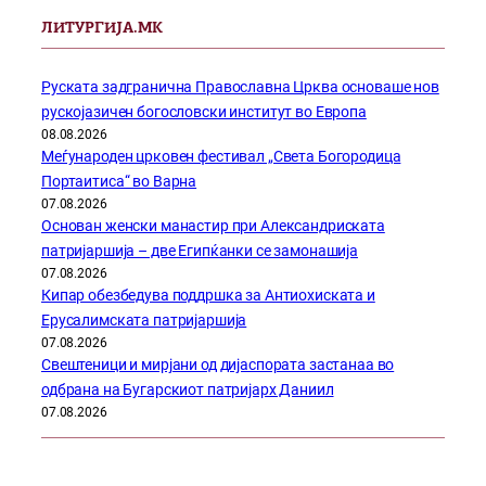
ЛИТУРГИЈА.МК
Руската задгранична Православна Црква основаше нов
рускојазичен богословски институт во Европа
08.08.2026
Меѓународен црковен фестивал „Света Богородица
Портаитиса“ во Варна
07.08.2026
Основан женски манастир при Александриската
патријаршија – две Египќанки се замонашија
07.08.2026
Кипар обезбедува поддршка за Антиохиската и
Ерусалимската патријаршија
07.08.2026
Свештеници и мирјани од дијаспората застанаа во
одбрана на Бугарскиот патријарх Даниил
07.08.2026