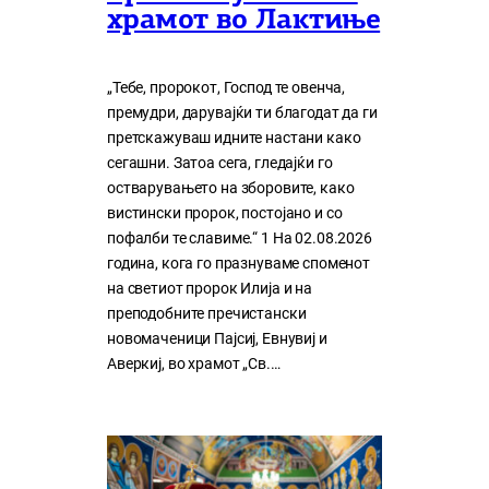
храмот во Лактиње
„Тебе, пророкот, Господ те овенча,
премудри, дарувајќи ти благодат да ги
претскажуваш идните настани како
сегашни. Затоа сега, гледајќи го
остварувањето на зборовите, како
вистински пророк, постојано и со
пофалби те славиме.“ 1 На 02.08.2026
година, кога го празнуваме споменот
на светиот пророк Илија и на
преподобните пречистански
новомаченици Пајсиј, Евнувиј и
Аверкиј, во храмот „Св.…