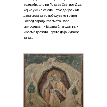
возљуби, што ни Го даде Светиот Дух,
кој нe учи на сe она што е добро и ни
дава сила да го победуваме гревот.
Господ заради големото Свое
милосрдие, ни ја дава благодатта, и
ние сме должни цврсто да ја чуваме,
за да…