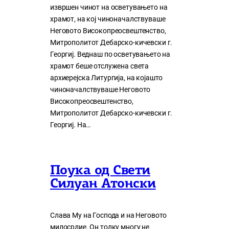
извршен чинот на осветувањето на
храмот, на кој чиноначалствуваше
Неговото Високопреосвештенство,
Митрополитот Дебарско-кичевски г.
Георгиј. Веднаш по осветувањето на
храмот беше отслужена света
архиерејска Литургија, на којашто
чиноначалствуваше Неговото
Високопреосвештенство,
Митрополитот Дебарско-кичевски г.
Георгиј. На…
Поука од Свети
Силуан Атонски
Слава Му на Господа и на Неговото
милосрдие. Он толку многу нe