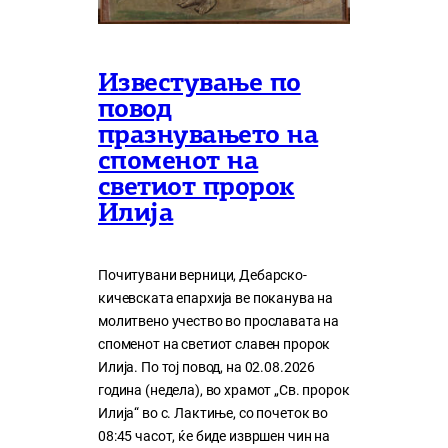
Известување по
повод
празнувањето на
споменот на
светиот пророк
Илија
Почитувани верници, Дебарско-
кичевската епархија ве поканува на
молитвено учество во прославата на
споменот на светиот славен пророк
Илија. По тој повод, на 02.08.2026
година (недела), во храмот „Св. пророк
Илија“ во с. Лактиње, со почеток во
08:45 часот, ќе биде извршен чин на