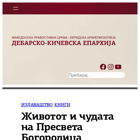
Оди
на
содржината
Facebook
Instagram
YouTube
S
e
a
r
c
ИЗДАВАШТВО
, 
КНИГИ
h
Животот и чудата
на Пресвета
Богородица