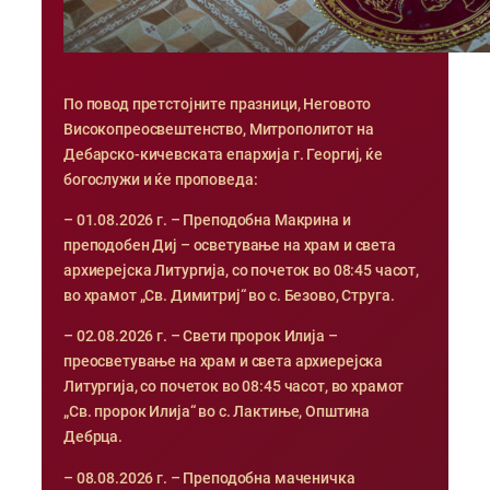
По повод претстојните празници, Неговото
Високопреосвештенство, Митрополитот на
Дебарско-кичевската епархија г. Георгиј, ќе
богослужи и ќе проповеда:
– 01.08.2026 г. – Преподобна Макрина и
преподобен Диј – осветување на храм и света
архиерејска Литургија, со почеток во 08:45 часот,
во храмот „Св. Димитриј“ во с. Безово, Струга.
– 02.08.2026 г. – Свети пророк Илија –
преосветување на храм и света архиерејска
Литургија, со почеток во 08:45 часот, во храмот
„Св. пророк Илија“ во с. Лактиње, Општина
Дебрца.
– 08.08.2026 г. – Преподобна маченичка