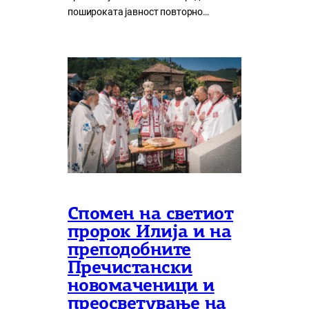
пошироката јавност повторно…
Спомен на светиот
пророк Илија и на
преподобните
Пречистански
новомаченици и
преосветување на