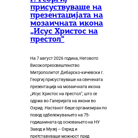
присуствуваше на
презентацијата на
мозаичната икона
„Исус Христос на
престол“
На 7 август 2026 година, Неговото
Високопреосвештенство
Митрополитот Дебарско-кичевски г.
Георгиј присуствуваше на свечената
презентација на мозаичната икона
„Исус Христос на престол“, што се
одржа во Галеријата на икони во
Охрид. Настанот беше организиран по
повод одбележувањето на 75-
годишнината од основањето на НУ
Завод и Музеј – Охрид и
претставуваше можност пред