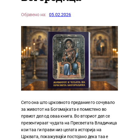
Објавено на:
05.02.2026
Сето она што црковното предание го сочувало
за животот на Богомајката е поместено во
првиот дел од оваа книга. Во вториот дел се
презентираат чудата на Пресветата Владичица
кои таа ги прави низ целата историја на
Црквата, покажувајќи постојано дека таа е