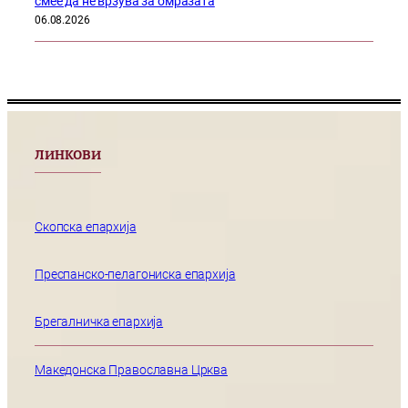
смее да нѐ врзува за омразата
06.08.2026
ЛИНКОВИ
Скопска епархија
Преспанско-пелагониска епархија
Брегалничка епархија
Македонска Православна Црква