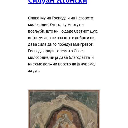
Силуан Атонски
Слава Му на Господа и на Неговото
милосрдие. Он толку многу нe
возљуби, што ни Го даде Светиот Дух,
кој нe учи на сe она што е добро и ни
дава сила да го победуваме гревот.
Господ заради големото Свое
милосрдие, ни ја дава благодатта, и
ние сме должни цврсто да ја чуваме,
за да…