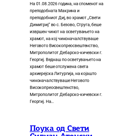
На 01.08.2026 година, на споменот на
преподобната Макрина и
преподобниот Диј, во храмот „Свети
Димитриј“ во с. Безово, Струга, беше
извршен чинот на осветувањето на
храмот, на кој чиноначалствуваше
Неговото Високопреосвештенство,
Митрополитот Дебарско-кичевски г.
Георгиј. Веднаш по осветувањето на
храмот беше отслужена света
архиерејска Литургија, на којашто
чиноначалствуваше Неговото
Високопреосвештенство,
Митрополитот Дебарско-кичевски г.
Георгиј. На…
Поука од Свети