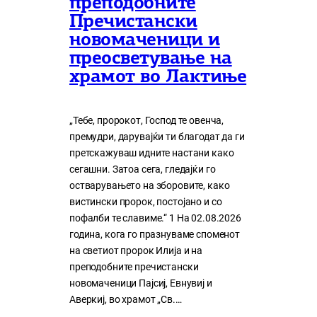
преподобните
Пречистански
новомаченици и
преосветување на
храмот во Лактиње
„Тебе, пророкот, Господ те овенча,
премудри, дарувајќи ти благодат да ги
претскажуваш идните настани како
сегашни. Затоа сега, гледајќи го
остварувањето на зборовите, како
вистински пророк, постојано и со
пофалби те славиме.“ 1 На 02.08.2026
година, кога го празнуваме споменот
на светиот пророк Илија и на
преподобните пречистански
новомаченици Пајсиј, Евнувиј и
Аверкиј, во храмот „Св.…