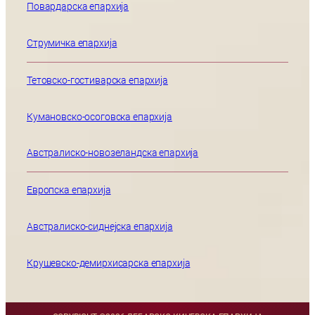
Повардарска епархија
Струмичка епархија
Тетовско-гостиварска епархија
Кумановско-осоговска епархија
Австралиско-новозеландска епархија
Европска епархија
Австралиско-сиднејска епархија
Крушевско-демирхисарска епархија