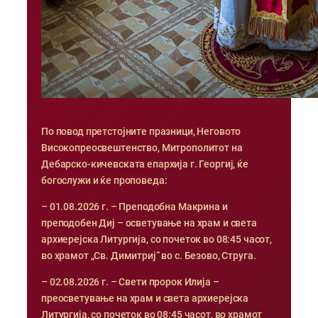
По повод претстојните празници, Неговото
Високопреосвештенство, Митрополитот на
Дебарско-кичевската епархија г. Георгиј, ќе
богослужи и ќе проповеда:
– 01.08.2026 г. – Преподобна Макрина и
преподобен Диј – осветување на храм и света
архиерејска Литургија, со почеток во 08:45 часот,
во храмот „Св. Димитриј“ во с. Безово, Струга.
– 02.08.2026 г. – Свети пророк Илија –
преосветување на храм и света архиерејска
Литургија, со почеток во 08:45 часот, во храмот