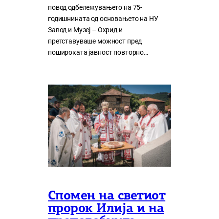
повод одбележувањето на 75-
годишнината од основањето на НУ
Завод и Музеј – Охрид и
претставуваше можност пред
пошироката јавност повторно…
Спомен на светиот
пророк Илија и на