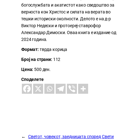
богослужбата и акатистот како сведоштво за
верноста кон Христос и силата на верата во
тешки историски околности. Делото е на д-р
Виктор Недески и протоереј-ставрофор
Александар Димоски. Оваа книга е издание од
2024 година.
Формат:
тврда корица
Број на страни:
112
Цена:
500 ден.
Споделете
←
Светот, човекот, заедницата според Свети