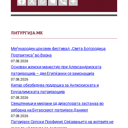
ЛИТУРГИЈА.МК
Меѓународен црковен фестивал „Света Богородица
Портаитиса“ во Варна
07.08.2026
Основан женски манастир при Александриската
патријаршија – две Египќанки се замонашија
07.08.2026
Кипар обезбедува поддршка за Антиохиската и
Ерусалимската патријаршија
07.08.2026
Свештеници и мирјани од дијаспората застанаа во
одбрана на Бугарскиот патријарх Даниил
07.08.2026
Патријарх Српски Порфириј: Сеќавањето на жртвите не