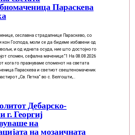
бномаченица Параскева
ка
енице, сеславна страдалнице Параскево, со
 кон Господа, моли се да бидеме избавени од
евољи, и од идната осуда, ние што достојно го
јот спомен, сефална маченице.“1 На 08.08.2026
от кога го празнуваме споменот на светата
еница Параскева и светиот свештеномаченик
астирот „Св. Петка“ во с. Велгошти,…
литот Дебарско-
 г. Георгиј
вуваше на
ацијата на мозаичната