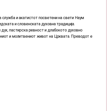
а служба и акатистот посветени на свети Наум
идската и словенската духовна традиција.
 дух, пастирска ревност и длабокото духовно
ениот и молитвениот живот на Црквата. Преводот е