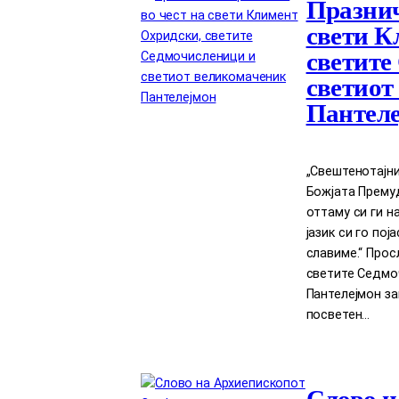
Празнич
свети К
светите
светиот
Пантел
„Свештенотајни
Божјата Прему
оттаму си ги н
јазик си го по
славиме.“ Прос
светите Седмо
Пантелејмон за
посветен…
Слово н