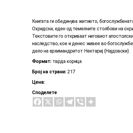
Книгата ги обединува житието, богослужбенат
Охридски, еден од темелните столбови на охр
Текстовите го откриваат неговиот апостолски
наследство, кое и денес живее во богослужб
дело на архимандритот Нектариј (Најдовски).
Формат:
тврда корица
Број на страни:
217
Цена:
Споделете