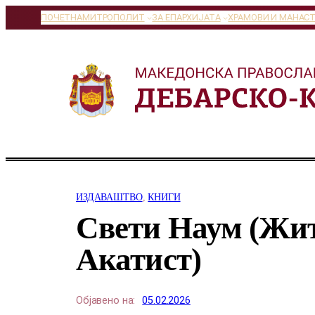
Оди
ПОЧЕТНА
МИТРОПОЛИТ
ЗА ЕПАРХИЈАТА
ХРАМОВИ И МАНАС
на
содржината
ИЗДАВАШТВО
, 
КНИГИ
Свети Наум (Жит
Акатист)
Објавено на:
05.02.2026