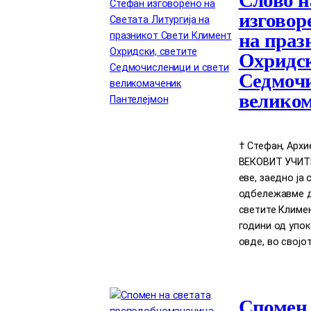
изговор
на праз
Охридск
Седмочи
великом
† Стефан, Арх
ВЕКОВИТ УЧИТЕЛ
еве, заедно ја
одбележавме д
светите Климен
години од упок
овде, во својо
Спомен 