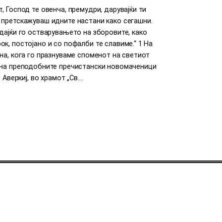
т, Господ те овенча, премудри, дарувајќи ти
 претскажуваш идните настани како сегашни.
едајќи го остварувањето на зборовите, како
ок, постојано и со пофалби те славиме.“ 1 На
ина, кога го празнуваме споменот на светиот
и на преподобните пречистански новомаченици
и Аверкиј, во храмот „Св.…