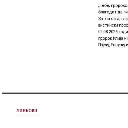
„Тебе, пророко
благодат да ги
Затоа сега, гл
вистински прор
02.08.2026 год
пророк Илија 
Пајсиј, Евнувиј 
ЛИНКОВИ