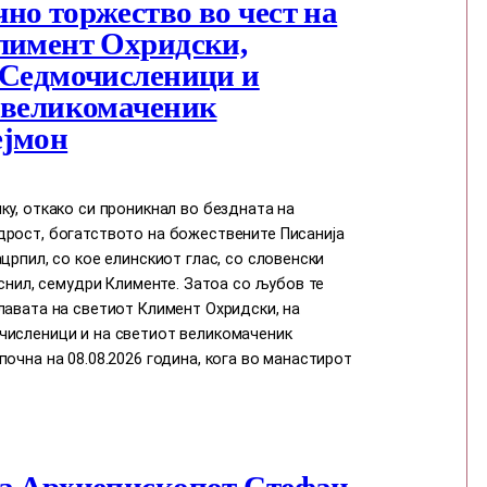
но торжество во чест на
лимент Охридски,
 Седмочисленици и
 великомаченик
ејмон
ку, откако си проникнал во бездната на
дрост, богатството на божествените Писанија
ацрпил, со кое елинскиот глас, со словенски
јаснил, семудри Клименте. Затоа со љубов те
лавата на светиот Климент Охридски, на
численици и на светиот великомаченик
почна на 08.08.2026 година, кога во манастирот
а Архиепископот Стефан