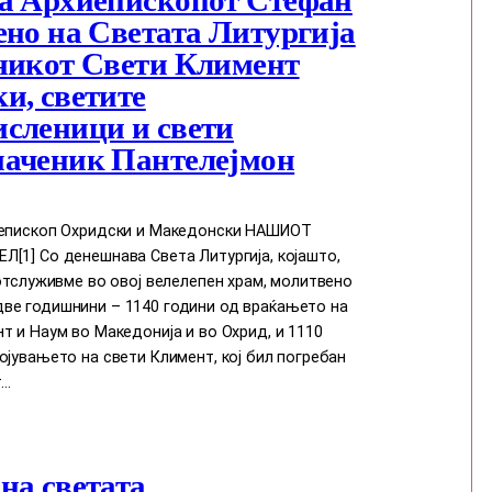
ено на Светата Литургија
никот Свети Климент
и, светите
сленици и свети
аченик Пантелејмон
иепископ Охридски и Македонски НАШИОТ
[1] Со денешнава Света Литургија, којашто,
 отслуживме во овој велелепен храм, молитвено
ве годишнини – 1140 години од враќањето на
т и Наум во Македонија и во Охрид, и 1110
ојувањето на свети Климент, кој бил погребан
т…
на светата