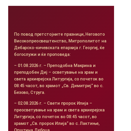
По повод претстојните празници, Неговото
Високопреосвештенство, Митрополитот на
Дебарско-кичевската епархија г. Георгиј, ќе
богослужи и ќе проповеда:
– 01.08.2026 г. – Преподобна Макрина и
преподобен Диј – осветување на храм и
света архиерејска Литургија, со почеток во
08:45 часот, во храмот „Св. Димитриј“ во с.
Безово, Струга.
– 02.08.2026 г. – Свети пророк Илија –
преосветување на храм и света архиерејска
Литургија, со почеток во 08:45 часот, во
храмот „Св. пророк Илија“ во с. Лактиње,
Општина Дебрца.