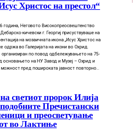
Исус Христос на престол“
026 година, Неговото Високопреосвештенство
ебарско-кичевски г. Георгиј присуствуваше на
ентација на мозаичната икона „Исус Христос на
се одржа во Галеријата на икони во Охрид.
 организиран по повод одбележувањето на 75-
д основањето на НУ Завод и Музеј – Охрид и
 можност пред пошироката јавност повторно…
на светиот пророк Илија
еподобните Пречистански
еници и преосветување
от во Лактиње