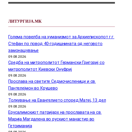
ЛИТУРГИЈА.МК
Голема повелба на хуманизмот за Архиепископот г.г.
Стефан по повод 40-годишнината од неговото
замонашување
09.08.2026
Средба на митрополитот Германски Григориј со
митрополитот Киевски Онуфриј
09.08.2026
Прослава на светите Седмочисленици и св.
Пантелејмон во Крушево
09.08.2026
Толкување на Евангелието според Матеј, 13 дел
09.08.2026
Ерусалимскиот патријарх на прославата на св.
Марија Магдалена во рускиот манастир во
Гетсиманија