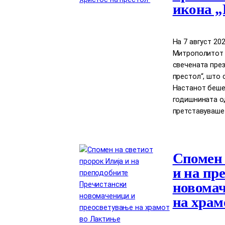
икона „
На 7 август 2
Митрополитот Д
свечената през
престол“, што 
Настанот беше
годишнината о
претставуваше
Спомен 
и на пр
новомач
на храм