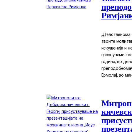
преподо
Римјан
,,Девственомач
твоите молитви
искушенија и н
празнуваме тво
година, во ден
преподобномач
Ермолај, во ман
Митропо
кичевски
присуст
презент