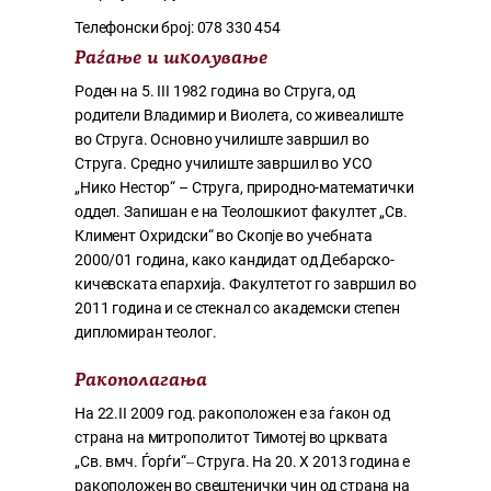
Телефонски број: 078 330 454
Раѓање и школува
ње
Роден на 5. III 1982 година во Струга, од
родители Владимир и Виолета, со живеалиште
во Струга. Основно училиште завршил во
Струга. Средно училиште завршил во УСО
„Нико Нестор“ – Струга, природно-математички
оддел. Запишан е на Теолошкиот факултет „Св.
Климент Охридски“ во Скопје во учебната
2000/01 година, како кандидат од Дебарско-
кичевската епархија. Факултетот го завршил во
2011 година и се стекнал со академски степен
дипломиран теолог.
Ракополагања
На 22.II 2009 год. ракоположен e за ѓакон од
страна на митрополитот Тимотеј во црквата
„Св. вмч. Ѓорѓи“‒ Струга. На 20. X 2013 година е
ракоположен во свештенички чин од страна на