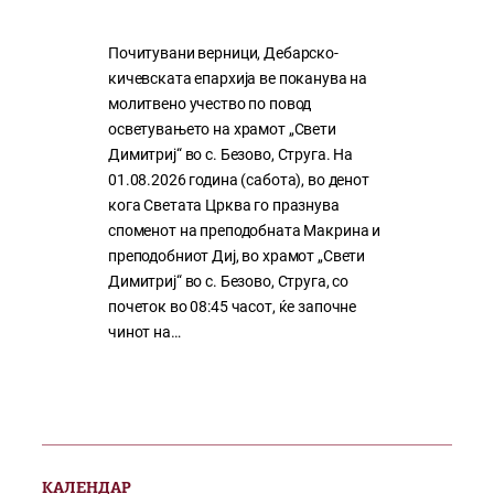
Почитувани верници, Дебарско-
кичевската епархија ве поканува на
молитвено учество по повод
осветувањето на храмот „Свети
Димитриј“ во с. Безово, Струга. На
01.08.2026 година (сабота), во денот
кога Светата Црква го празнува
споменот на преподобната Макрина и
преподобниот Диј, во храмот „Свети
Димитриј“ во с. Безово, Струга, со
почеток во 08:45 часот, ќе започне
чинот на…
КАЛЕНДАР