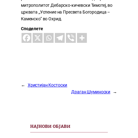
митрополитот Дебарско-кичевски Тимотеј, во
црквата „Успение на Пресвета Богородица –
Каменско“ во Охрид.
Споделете
←
Христијан Костоски
Драган Шуминоски
→
НАЈНОВИ ОБЈАВИ