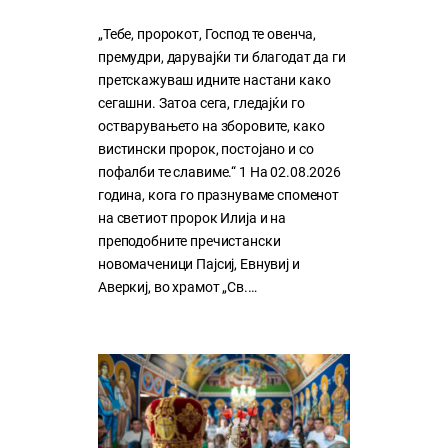
„Тебе, пророкот, Господ те овенча,
премудри, дарувајќи ти благодат да ги
претскажуваш идните настани како
сегашни. Затоа сега, гледајќи го
остварувањето на зборовите, како
вистински пророк, постојано и со
пофалби те славиме.“ 1 На 02.08.2026
година, кога го празнуваме споменот
на светиот пророк Илија и на
преподобните пречистански
новомаченици Пајсиј, Евнувиј и
Аверкиј, во храмот „Св.…