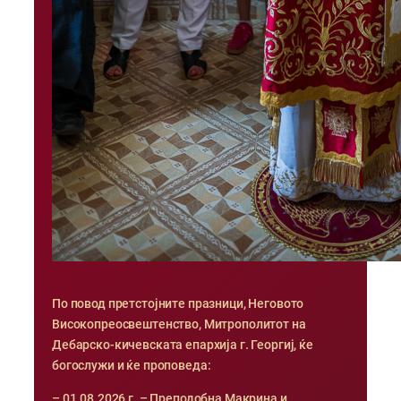
По повод претстојните празници, Неговото
Високопреосвештенство, Митрополитот на
Дебарско-кичевската епархија г. Георгиј, ќе
богослужи и ќе проповеда:
– 01.08.2026 г. – Преподобна Макрина и