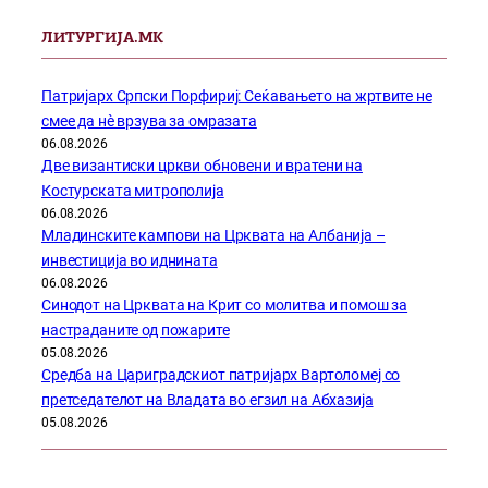
ЛИТУРГИЈА.МК
Патријарх Српски Порфириј: Сеќавањето на жртвите не
смее да нѐ врзува за омразата
06.08.2026
Две византиски цркви обновени и вратени на
Костурската митрополија
06.08.2026
Младинските кампови на Црквата на Албанија –
инвестиција во иднината
06.08.2026
Синодот на Црквата на Крит со молитва и помош за
настраданите од пожарите
05.08.2026
Средба на Цариградскиот патријарх Вартоломеј со
претседателот на Владата во егзил на Абхазија
05.08.2026