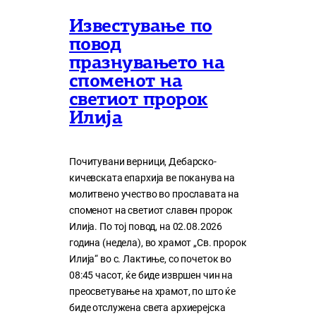
Известување по
повод
празнувањето на
споменот на
светиот пророк
Илија
Почитувани верници, Дебарско-
кичевската епархија ве поканува на
молитвено учество во прославата на
споменот на светиот славен пророк
Илија. По тој повод, на 02.08.2026
година (недела), во храмот „Св. пророк
Илија“ во с. Лактиње, со почеток во
08:45 часот, ќе биде извршен чин на
преосветување на храмот, по што ќе
биде отслужена света архиерејска