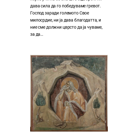
дава сила да го победуваме гревот.
Господ заради големото Свое
милосрдие, ни ја дава благодатта, и
ние сме должни цврсто да ја чуваме,
за да…