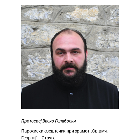
Протоереј Васко Голабоски
Парохиски свештеник при храмот ,,Св.вмч.
Георгиј” – Струга