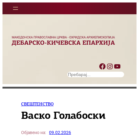
Оди
на
содржината
Facebook
Instagram
YouTube
S
e
a
r
c
СВЕШТЕНСТВО
h
Васко Голабоски
Објавено на:
09.02.2026