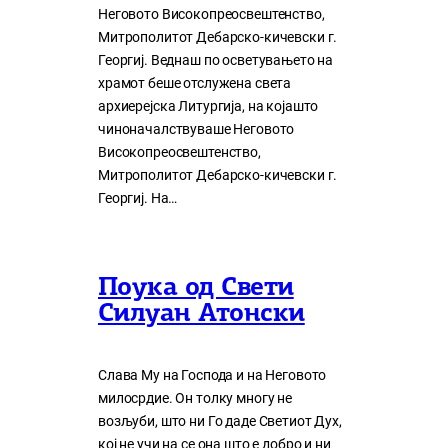
Неговото Високопреосвештенство,
Митрополитот Дебарско-кичевски г.
Георгиј. Веднаш по осветувањето на
храмот беше отслужена света
архиерејска Литургија, на којашто
чиноначалствуваше Неговото
Високопреосвештенство,
Митрополитот Дебарско-кичевски г.
Георгиј. На…
Поука од Свети
Силуан Атонски
Слава Му на Господа и на Неговото
милосрдие. Он толку многу нe
возљуби, што ни Го даде Светиот Дух,
кој нe учи на сe она што е добро и ни