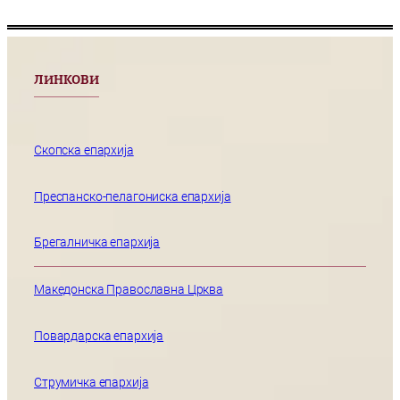
ЛИНКОВИ
Скопска епархија
Преспанско-пелагониска епархија
Брегалничка епархија
Македонска Православна Црква
Повардарска епархија
Струмичка епархија