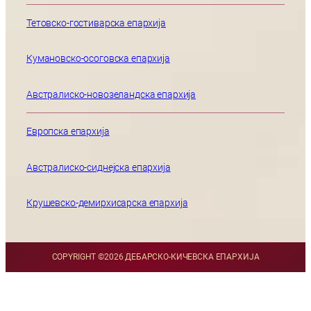
Тетовско-гостиварска епархија
Кумановско-осоговска епархија
Австралиско-новозеландска епархија
Европска епархија
Австралиско-сиднејска епархија
Крушевско-демирхисарска епархија
COPYRIGHT ©
2026 ДЕБАРСКО-КИЧЕВСКА ЕПАРХИЈА