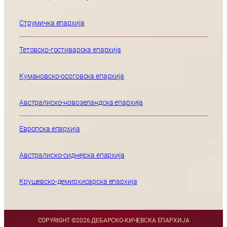
Струмичка епархија
Тетовско-гостиварска епархија
Кумановско-осоговска епархија
Австралиско-новозеландска епархија
Европска епархија
Австралиско-сиднејска епархија
Крушевско-демирхисарска епархија
COPYRIGHT ©
2026 ДЕБАРСКО-КИЧЕВСКА ЕПАРХИЈА