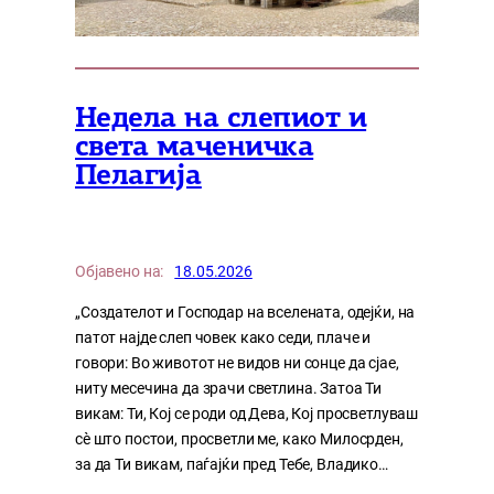
Недела на слепиот и
света маченичка
Пелагија
Објавено на:
18.05.2026
„Создателот и Господар на вселената, одејќи, на
патот најде слеп човек како седи, плаче и
говори: Во животот не видов ни сонце да сјае,
ниту месечина да зрачи светлина. Затоа Ти
викам: Ти, Кој се роди од Дева, Кој просветлуваш
сѐ што постои, просветли ме, како Милосрден,
за да Ти викам, паѓајќи пред Тебе, Владико…