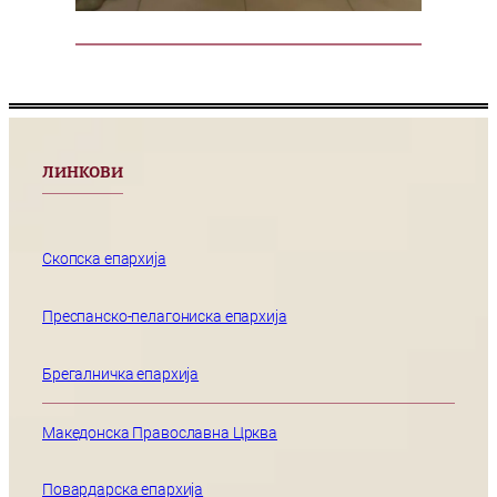
ЛИНКОВИ
Скопска епархија
Преспанско-пелагониска епархија
Брегалничка епархија
Македонска Православна Црква
Повардарска епархија