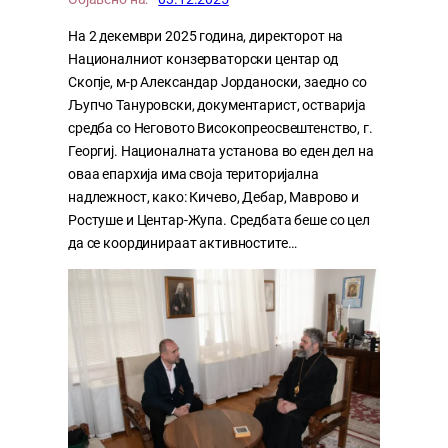
На 2 декември 2025 година, директорот на
Националниот конзерваторски центар од
Скопје, м-р Александар Јорданоски, заедно со
Љупчо Тануровски, документарист, остварија
средба со Неговото Високопреосвештенство, г.
Георгиј. Националната установа во еден дел на
оваа епархија има своја територијална
надлежност, како: Кичево, Дебар, Маврово и
Ростуше и Центар-Жупа. Средбата беше со цел
да се координираат активностите…