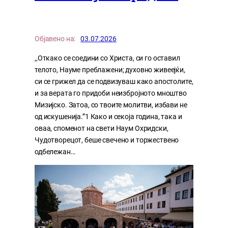
Објавено на:
03.07.2026
,,Откако се соедини со Христа, си го оставил
телото, Науме преблажени; духовно живеејќи,
си се грижел да се подвизуваш како апостолите,
и за верата го придоби неизбројното мноштво
Мизијско. Затоа, со твоите молитви, избави не
од искушенија.”1 Како и секоја година, така и
оваа, споменот на свети Наум Охридски,
Чудотворецот, беше свечено и торжествено
одбележан…