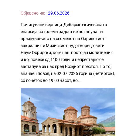
Објавено на:
29.06.2026
Почитувани верници, Дебарско-кичевската
епархија со голема радост ве поканува на
празнувањето на споменот на Охридскиот
закрилник и Мизискиот чудотворец, свети
Наум Охридски, кој е наш постојан молитвеник
и кој повеќе од 1100 години непрестајно се
застапува за нас пред Божјиот престол. По тој
значаен повод, на 02.07.2026 година (четврток),
со почеток во 19:00 часот, во…