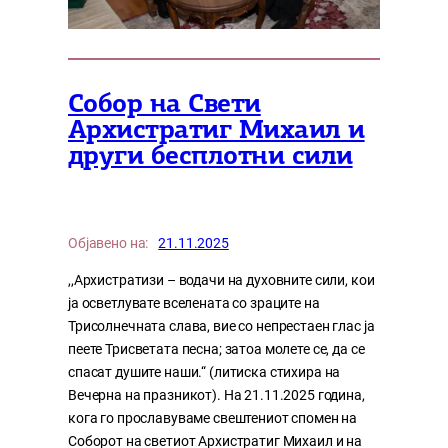
Собор на Свети
Архистратиг Михаил и
други бесплотни сили
Објавено на:
21.11.2025
,,Архистратизи – водачи на духовните сили, кои
ја осветлувате вселената со зраците на
Трисолнечната слава, вие со непрестаен глас ја
пеете Трисветата песна; затоа молете се, да се
спасат душите наши.“ (литиска стихира на
Вечерна на празникот). На 21.11.2025 година,
кога го прославуваме свештениот спомен на
Соборот на светиот Архистратиг Михаил и на