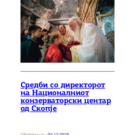
Средби со директорот
на Националниот
конзерваторски центар
од Скопје
Објавено на:
03.12.2025