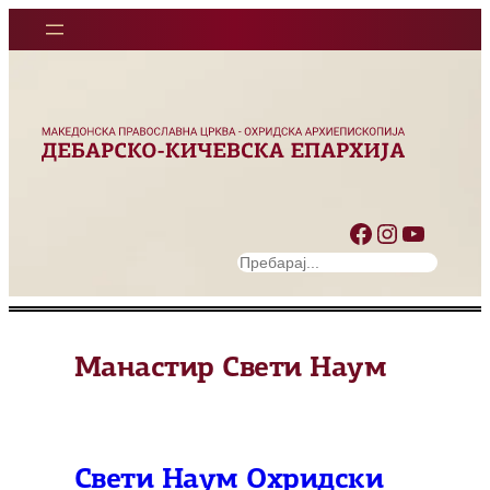
Оди
на
содржината
Facebook
Instagram
YouTube
S
e
a
r
Манастир Свети Наум
c
h
Свети Наум Охридски