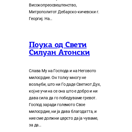
Високопреосвештенство,
Митрополитот Дебарско-кичевски г.
Георгиј. На…
Поука од Свети
Силуан Атонски
Слава Му на Господа и на Неговото
милосрдие. Он толку многу нe
возљуби, што ни Го даде Светиот Дух,
кој нe учи на сe она што е добро и ни
дава сила да го победуваме гревот.
Господ заради големото Свое
милосрдие, ни ја дава благодатта, и
ние сме должни цврсто да ја чуваме,
за да…