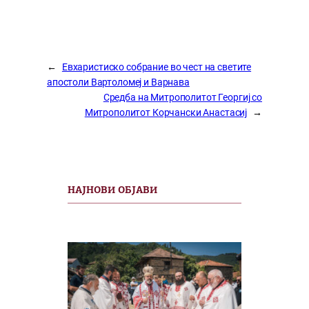
←
Евхаристиско собрание во чест на светите
апостоли Вартоломеј и Варнава
Средба на Митрополитот Георгиј со
Митрополитот Корчански Анастасиј
→
НАЈНОВИ ОБЈАВИ