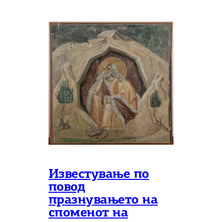
Известување по
повод
празнувањето на
споменот на