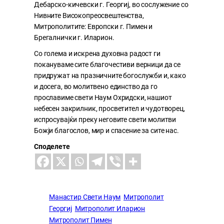
Дебарско-кичевски г. Георгиј, во сослужение со
Нивните Високопреосвештенства,
Митрополитите: Европски г. Пимен и
Брегалнички г. Иларион.
Со голема и искрена духовна радост ги
покануваме сите благочестиви верници да се
придружат на празничните богослужби и, како
и досега, во молитвено единство да го
прославиме свети Наум Охридски, нашиот
небесен закрилник, просветител и чудотворец,
испросувајќи преку неговите свети молитви
Божји благослов, мир и спасение за сите нас.
Споделете
Манастир Свети Наум
Митрополит
Георгиј
Митрополит Иларион
Митрополит Пимен