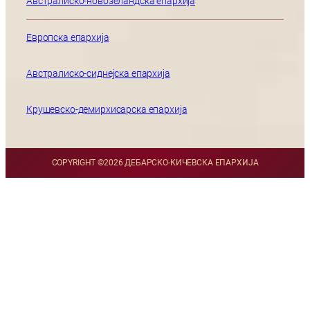
Австралиско-новозеландска епархија
Европска епархија
Австралиско-сиднејска епархија
Крушевско-демирхисарска епархија
COPYRIGHT ©
2026 ДЕБАРСКО-КИЧЕВСКА ЕПАРХИЈА