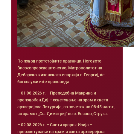
По повод претстојните празници, Неговото
Високопреосвештенство, Митрополитот на
Дебарско-кичевската епархија г. Георгиј, ќе
богослужи и ќе проповеда:
– 01.08.2026 г. – Преподобна Макрина и
преподобен Диј – осветување на храм и света
архиерејска Литургија, со почеток во 08:45 часот,
во храмот „Св. Димитриј“ во с. Безово, Струга.
– 02.08.2026 г. – Свети пророк Илија –
преосветување на храм и света архиерејска