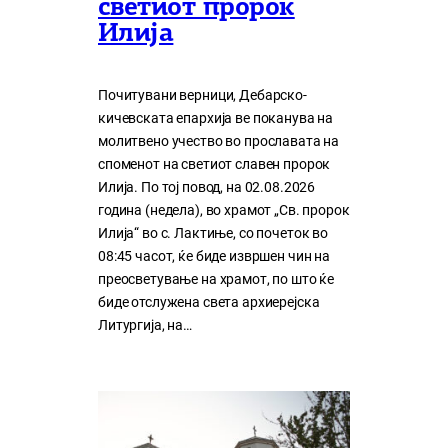
светиот пророк
Илија
Почитувани верници, Дебарско-
кичевската епархија ве поканува на
молитвено учество во прославата на
споменот на светиот славен пророк
Илија. По тој повод, на 02.08.2026
година (недела), во храмот „Св. пророк
Илија“ во с. Лактиње, со почеток во
08:45 часот, ќе биде извршен чин на
преосветување на храмот, по што ќе
биде отслужена света архиерејска
Литургија, на…