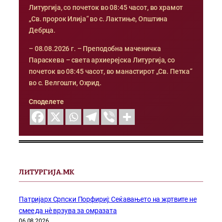
Литургија, со почеток во 08:45 часот, во храмот
„Св. пророк Илија“ во с. Лактиње, Општина
Дебрца.
– 08.08.2026 г. – Преподобна маченичка
Параскева – света архиерејска Литургија, со
почеток во 08:45 часот, во манастирот „Св. Петка“
во с. Велгошти, Охрид.
Споделете
ЛИТУРГИЈА.МК
Патријарх Српски Порфириј: Сеќавањето на жртвите не
смее да нѐ врзува за омразата
06.08.2026