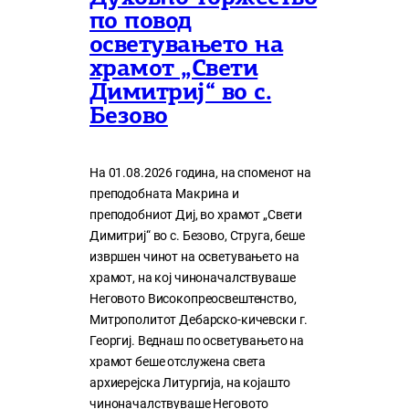
по повод
осветувањето на
храмот „Свети
Димитриј“ во с.
Безово
На 01.08.2026 година, на споменот на
преподобната Макрина и
преподобниот Диј, во храмот „Свети
Димитриј“ во с. Безово, Струга, беше
извршен чинот на осветувањето на
храмот, на кој чиноначалствуваше
Неговото Високопреосвештенство,
Митрополитот Дебарско-кичевски г.
Георгиј. Веднаш по осветувањето на
храмот беше отслужена света
архиерејска Литургија, на којашто
чиноначалствуваше Неговото