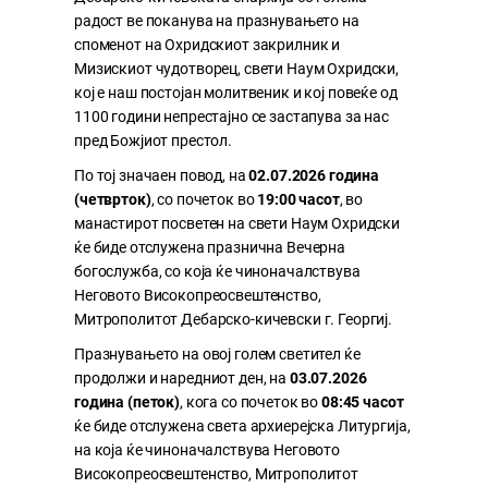
радост ве поканува на празнувањето на
споменот на Охридскиот закрилник и
Мизискиот чудотворец, свети Наум Охридски,
кој е наш постојан молитвеник и кој повеќе од
1100 години непрестајно се застапува за нас
пред Божјиот престол.
По тој значаен повод, на
02.07.2026 година
(четврток)
, со почеток во
19:00 часот
, во
манастирот посветен на свети Наум Охридски
ќе биде отслужена празнична Вечерна
богослужба, со која ќе чиноначалствува
Неговото Високопреосвештенство,
Митрополитот Дебарско-кичевски г. Георгиј.
Празнувањето на овој голем светител ќе
продолжи и наредниот ден, на
03.07.2026
година (петок)
, кога со почеток во
08:45 часот
ќе биде отслужена света архиерејска Литургија,
на која ќе чиноначалствува Неговото
Високопреосвештенство, Митрополитот