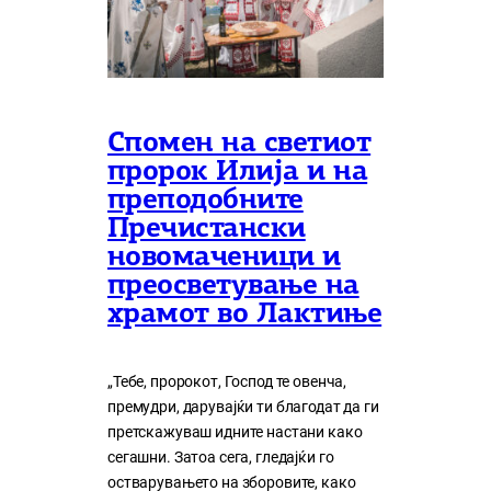
Спомен на светиот
пророк Илија и на
преподобните
Пречистански
новомаченици и
преосветување на
храмот во Лактиње
„Тебе, пророкот, Господ те овенча,
премудри, дарувајќи ти благодат да ги
претскажуваш идните настани како
сегашни. Затоа сега, гледајќи го
остварувањето на зборовите, како