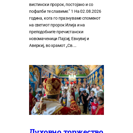
вистински пророк, постојано и со
пофалби те славиме.“ 1 На 02.08.2026
година, кога го празнуваме споменот
на светиот пророк Илија и на
преподобните пречистански
новомаченици Пајсиј, Евнувиј и
Аверкиј, во храмот „Св.…
Духовно торжество