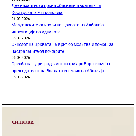
Две византиски цркви обновени и вратени на
Костурската митрополија
06.08.2026
Младинските кампови на Црквата на Албанија –
инвестиција во иднината
06.08.2026
Синодот на Црквата на Крит со молитва и помош за
настраданите од пожарите
05.08.2026
Средба на Цариградскиот патријарх Вартоломеј со
претседателот на Владата во егзил на Абхазија
05.08.2026
ЛИНКОВИ