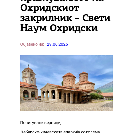
Охридскиот
закрилник – Свети
Наум Охридски
Објавено на:
29.06.2026
Почитувани верници,
Дебарско-кичевската епархија со голема