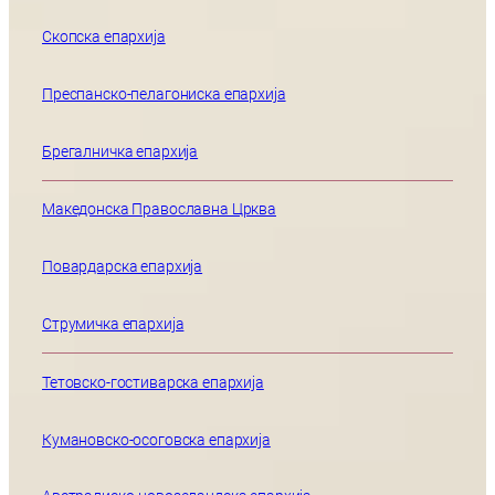
Скопска епархија
Преспанско-пелагониска епархија
Брегалничка епархија
Македонска Православна Црква
Повардарска епархија
Струмичка епархија
Тетовско-гостиварска епархија
Кумановско-осоговска епархија