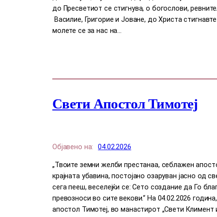
до Пресветиот се стигнува, о богослови, ревните
Василие, Григорие и Јоване, до Христа стигнавте
молете се за нас на…
Свети Апостол Тимотеј
Објавено на:
04.02.2026
„Твоите земни желби престанаа, себлажен апосто
крајната убавина, постојано озаруван јасно од св
сега пееш, веселејќи се: Сето создание да Го бла
превозноси во сите векови.“ На 04.02.2026 година
апостол Тимотеј, во манастирот „Свети Климент 