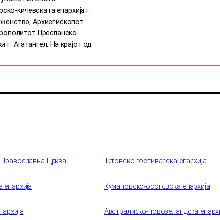
ко-кичевската епархија г.
лаженство, Архиепископот
итрополитот Преспанско-
 г. Агатангел. На крајот од
 Православна Црква
Тетовско-гостиварска епархија
 епархија
Кумановско-осоговска епархија
пархија
Австралиско-новозеландска епарх