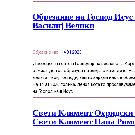
Обрезание на Господ Исус
Василиј Велики
Објавено на:
14.01.2026
„Творецот на сите и Господар на вселената, Кој е
осмиот ден се обрезува на земјата како дете. Н
делата Твои, Господи, зашто заради нас се обрез
На 14.01.2026 година, денот кога го прославувам
на Господ наш Исус…
Свети Климент Охридски 
Свети Климент Папа Рим