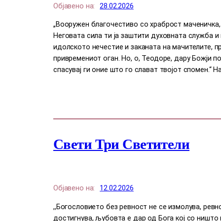
Објавено на:
28.02.2026
„Вооружен благочестиво со храброст маченичка,
Неговата сила ти ја заштити духовната служба и
идолското нечестие и заканата на мачителите, пр
привремениот оган. Но, о, Теодоре, дару Божји п
спасувај ги оние што го слават твојот спомен.“ На
Свети Три Светители
Објавено на:
12.02.2026
,,Богословието без ревност не се измолува, рев
достигнува, љубовта е дар од Бога кој со ништо н