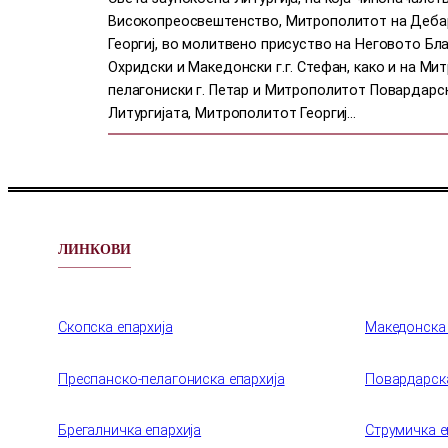
Високопреосвештенство, Митрополитот на Дебарс
Георгиј, во молитвено присуство на Неговото Б
Охридски и Македонски г.г. Стефан, како и на М
пелагониски г. Петар и Митрополитот Повардарски
Литургијата, Митрополитот Георгиј…
ЛИНКОВИ
Скопска епархија
Македонска
Преспанско-пелагониска епархија
Повардарска
Брегалничка епархија
Струмичка е