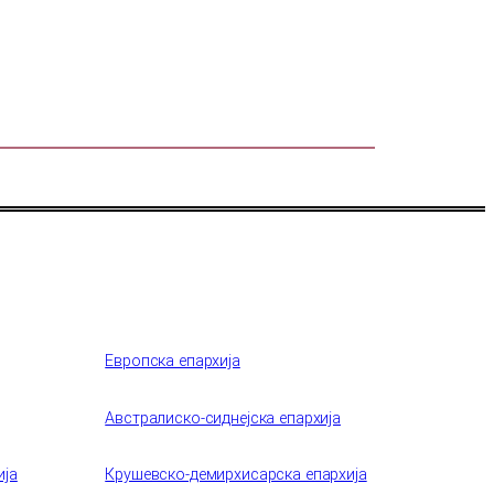
Европска епархија
Австралиско-сиднејска епархија
ија
Крушевско-демирхисарска епархија