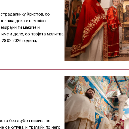
 страдалнику Христов, со
 покажа дека е немоќно
езирајќи ги маките и
о име и дело, со твојата молитва
 28.02.2026 година,…
носта без љубов висина не
е се купува, и трагајќи по него