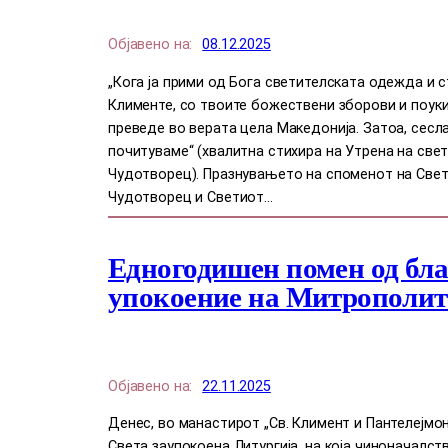
Објавено на:
08.12.2025
„Кога ја прими од Бога светителската одежда и 
Клименте, со твоите божествени зборови и поуки,
преведе во верата цела Македонија. Затоа, сесла
почитуваме“ (хвалитна стихира на Утрена на све
Чудотворец). Празнувањето на споменот на Све
Чудотворец и Светиот…
Едногодишен помен од бл
упокоение на Митрополит
Објавено на:
22.11.2025
Денес, во манастирот „Св. Климент и Пантелејмо
Света заупокоена Литургија, на која чиноначалс