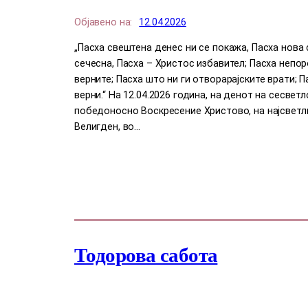
Објавено на:
12.04.2026
„Пасха свештена денес ни се покажа, Пасха нова 
сечесна, Пасха – Христос избавител; Пасха непор
верните; Пасха што ни ги отворарајските врати; П
верни.“ На 12.04.2026 година, на денот на сесвет
победоносно Воскресение Христово, на најсветл
Велигден, во…
Тодорова сабота