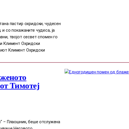
стана пастир охридски, чудесен
 и со покажаните чудеса, ја
вни, твојот сесвет спомен го
ти Климент Охридски
тиот Климент Охридски
аженото
от Тимотеј
н“ – Плаошник, беше отслужена
твуваше Неговото