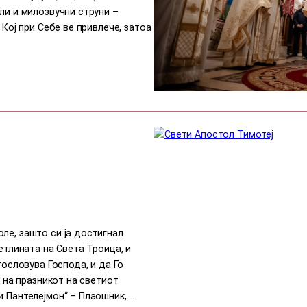
ли и милозвучни струни –
 Кој при Себе ве привлече, затоа
ле, зашто си ја достигнал
етлината на Света Троица, и
гословува Господа, и да Го
, на празникот на светиот
и Пантелејмон“ – Плаошник,…