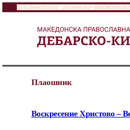
Оди
ПОЧЕТНА
МИТРОПОЛИТ
ЗА ЕПАРХИЈАТА
ХРАМОВИ И МАНАС
на
содржината
Плаошник
Воскресение Христово – В