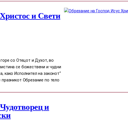
 Христос и Свети
 горе со Отецот и Духот, во
авистина се божествени и чудни
а, како Исполнител на законот“
е празникот Обрезание по тело
Чудотворец и
ски