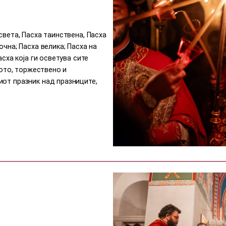
света, Пасха таинствена, Пасха
очна; Пасха велика; Пасха на
асха која ги осветува сите
лото, торжествено и
иот празник над празниците,