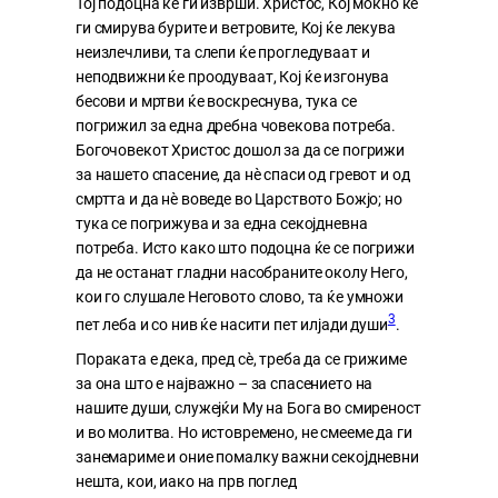
Тој подоцна ќе ги изврши. Христос, Кој моќно ќе
ги смирува бурите и ветровите, Кој ќе лекува
неизлечливи, та слепи ќе прогледуваат и
неподвижни ќе проодуваат, Кој ќе изгонува
бесови и мртви ќе воскреснува, тука се
погрижил за една дребна човекова потреба.
Богочовекот Христос дошол за да се погрижи
за нашето спасение, да нѐ спаси од гревот и од
смртта и да нѐ воведе во Царството Божјо; но
тука се погрижува и за една секојдневна
потреба. Исто како што подоцна ќе се погрижи
да не останат гладни насобраните околу Него,
кои го слушале Неговото слово, та ќе умножи
3
пет леба и со нив ќе насити пет илјади души
.
Пораката е дека, пред сè, треба да се грижиме
за она што е најважно – за спасението на
нашите души, служејќи Му на Бога во смиреност
и во молитва. Но истовремено, не смееме да ги
занемариме и оние помалку важни секојдневни
нешта, кои, иако на прв поглед