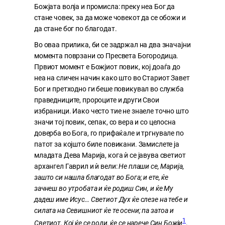
Божјата волја и промисла: преку неа Бог да
стане човек, за да може човекот да се обожи и
да стане бог по благодат.
Во оваа прилика, би се задржал на два значајни
момента поврзани со Пресвета Богородица.
Првиот момент е Божјиот повик, кој доаѓа до
неа на сличен начин како што во Стариот Завет
Бог и претходно ги беше повикувал во служба
праведниците, пророците и други Свои
избраници. Иако често тие не знаеле точно што
значи тој повик, сепак, со вера и со целосна
доверба во Бога, го прифаќале и тргнувале по
патот за којшто биле повикани. Замислете ја
младата Дева Марија, кога ѝ се јавува светиот
архангел Гаврил и ѝ вели:
Не плаши се, Марија,
зашто си нашла благодат во Бога; и ете, ќе
зачнеш во утробата и ќе родиш Син, и ќе Му
дадеш име Исус… Светиот Дух ќе слезе на тебе и
силата на Севишниот ќе те осени; па затоа и
1
Светиот, Кој ќе се роди, ќе се нарече Син Божји
.