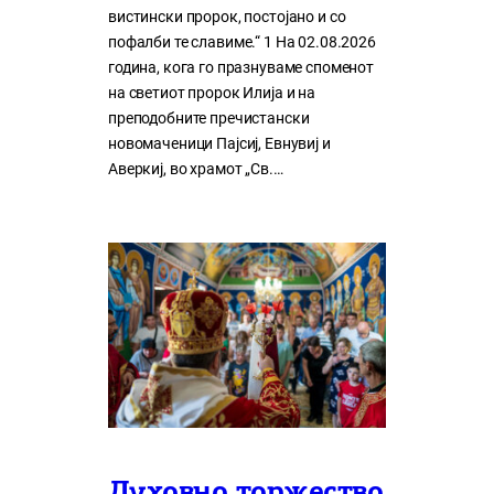
вистински пророк, постојано и со
пофалби те славиме.“ 1 На 02.08.2026
година, кога го празнуваме споменот
на светиот пророк Илија и на
преподобните пречистански
новомаченици Пајсиј, Евнувиј и
Аверкиј, во храмот „Св.…
Духовно торжество