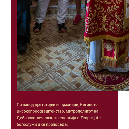
По повод претстојните празници, Неговото
Високопреосвештенство, Митрополитот на
Дебарско-кичевската епархија г. Георгиј, ќе
богослужи и ќе проповеда: