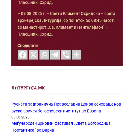
Плаошник, Охрид.
– 09.08.2026 г. – Свети Климент Охридски – света
архиерејска Литургија, со почеток во 08:45 часот,
во манастирот „Св. Климент и Пантелејмон“ –
Плаошник, Охрид.
Споделете
ЛИТУРГИЈА.МК
Руската задгранична Православна Црква основаше нов
рускојазичен богословски институт во Европа
08.08.2026
Меѓународен црковен фестивал „Света Богородица
Портаитиса“ во Варна