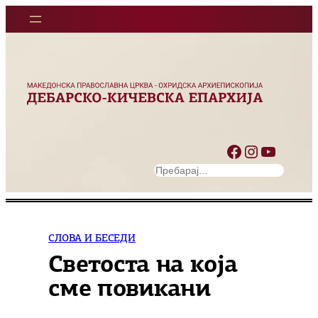
Оди
на
содржината
Facebook
Instagram
YouTube
S
e
a
r
c
СЛОВА И БЕСЕДИ
h
Светоста на која
сме повикани