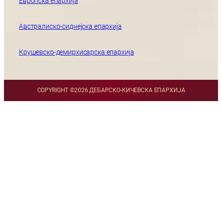
Европска епархија
Австралиско-сиднејска епархија
Крушевско-демирхисарска епархија
COPYRIGHT ©
2026 ДЕБАРСКО-КИЧЕВСКА ЕПАРХИЈА