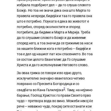
избрала подобриот дел – да го слуша словото
Божјо. Но тоа не значи дека она што Марта го
правела не вреди, бидејќи и таа го правела она
што е потребно. Поуката е дека во животот е
потребно, според околностите и според
потребите, да бидеме и Марта и Марија. Треба
да го слушаме словото Божјо и да живееме
според него, а тоа значи да се грижиме за нас и
за нашите ближни кога е потребно – бидејќи и
тоа е дел од нашиот пат кон спасението. Во тоа
се состои целото Евангелие: да Го слушаме
Христа и да го исполнуваме Неговото слово.
За оваа грижа се говори и во едно друго,
исклучително значајно евангелско четиво
поврзано со Пресвета Богородица и со
2
свадбата во Кана Галилејска
. Таму, на нејзино
барање, Господ Христос го прави Своето прво
чудо – претвора вода во вино. Можеби некој ќе
рече – неважно чудо, покрај сите останати кои