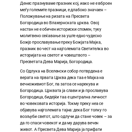
Денес празнуваме празник кој, иако не е вброен
меѓу големите празници, е длабоко значаен –
Положување на ризата на Пресвета
Богородица во Влахернската црква. Овој
настан не е обичен историски спомен, туку
молитвено сеќавање за уште едно чудесно
Божјо прославување преку Божјата Мајка,
празник во чест на најголемата Светителка во
историјата на светот и човештвото –
Пресветата Дева Марија, Богородица.
Со Одлука на Вселенски собор потврдена е
верата на првата Црква дека таа е Мајка на
вечноживиот Бог, па затоа се нарекува и
Богородица. Црквата ја слави и ја прославува
Богородица, бидејќи таа е централна личност
во човековата историја. Токму преку неа се
објавува најголемата тајна: дека Бог толку го
возљуби светот, што одлучи да стане човек – за
да го спаси човекот и да му дарува вечен
живот. А Пресвета Дева Марија ја прифати