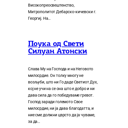
Високопреосвештенство,
Митрополитот Дебарско-кичевски г.
Георгиј. На…
Поука од Свети
Силуан Атонски
Слава Му на Господа и на Неговото
милосрдие. Он толку многу нe
возљуби, што ни Го даде Светиот Дух,
кој нe учи на сe она што е добро и ни
дава сила да го победуваме гревот.
Господ заради големото Свое
милосрдие, ни ја дава благодатта, и
ние сме должни цврсто да ја чуваме,
за да…