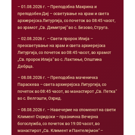
– 01.08.2026 г. – Преподобна Макрина и
преподобен Диј – осветување на храм и света
архиерејска Литургија, со почеток во 08:45 часот,
во храмот „Св. Димитриј“ во с. Безово, Струга.
– 02.08.2026 г. – Свети пророк Илија –
преосветување на храм и света архиерејска
Литургија, со почеток во 08:45 часот, во храмот
„Св. пророк Илија“ во с. Лактиње, Општина
Дебрца.
– 08.08.2026 г. – Преподобна маченичка
Параскева – света архиерејска Литургија, со
почеток во 08:45 часот, во манастирот „Св. Петка“
во с. Велгошти, Охрид.
– 08.08.2026 г. – Навечерие на споменот на свети
Климент Охридски – празнична Вечерна
богослужба, со почеток во 19:00 часот, во
манастирот „Св. Климент и Пантелејмон“ –