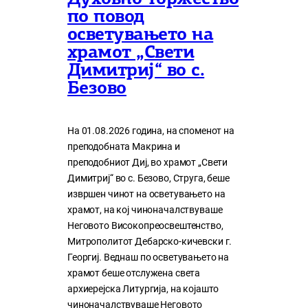
по повод
осветувањето на
храмот „Свети
Димитриј“ во с.
Безово
На 01.08.2026 година, на споменот на
преподобната Макрина и
преподобниот Диј, во храмот „Свети
Димитриј“ во с. Безово, Струга, беше
извршен чинот на осветувањето на
храмот, на кој чиноначалствуваше
Неговото Високопреосвештенство,
Митрополитот Дебарско-кичевски г.
Георгиј. Веднаш по осветувањето на
храмот беше отслужена света
архиерејска Литургија, на којашто
чиноначалствуваше Неговото