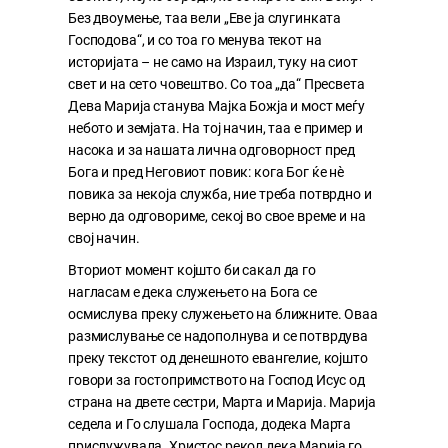
Без двоумење, таа вели „Еве ја слугинката
Господова“, и со тоа го менува текот на
историјата – не само на Израил, туку на сиот
свет и на сето човештво. Со тоа „да“ Пресвета
Дева Марија станува Мајка Божја и мост меѓу
небото и земјата. На тој начин, таа е пример и
насока и за нашата лична одговорност пред
Бога и пред Неговиот повик: кога Бог ќе нè
повика за некоја служба, ние треба потврдно и
верно да одговориме, секој во свое време и на
свој начин.
Вториот момент којшто би сакал да го
нагласам е дека служењето на Бога се
осмислува преку служењето на ближните. Оваа
размислување се надополнува и се потврдува
преку текстот од денешното евангелие, којшто
говори за гостопримството на Господ Исус од
страна на двете сестри, Марта и Марија. Марија
седела и Го слушала Господа, додека Марта
прислужувала. Христос рекол дека Марија го