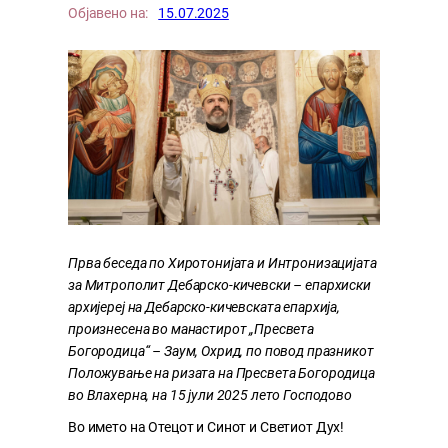
Објавено на:
15.07.2025
Прва беседа по Хиротонијата и Интронизацијата
за Митрополит Дебарско-кичевски – епархиски
архијереј на Дебарско-кичевската епархија,
произнесена во манастирот „Пресвета
Богородица“ – Заум, Охрид, по повод празникот
Положување на ризата на Пресвета Богородица
во Влахерна, на 15 јули 2025 лето Господово
Во името на Отецот и Синот и Светиот Дух!