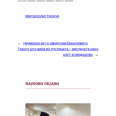
Митрополит Георгиј
←
Неуморно ќе го сведочам Евангелието
Гласот што вика во пустината – вистината како
крст и сведоштво
→
НАЈНОВИ ОБЈАВИ