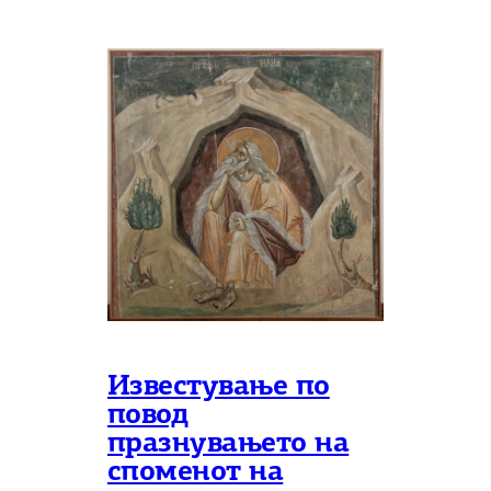
Известување по
повод
празнувањето на
споменот на