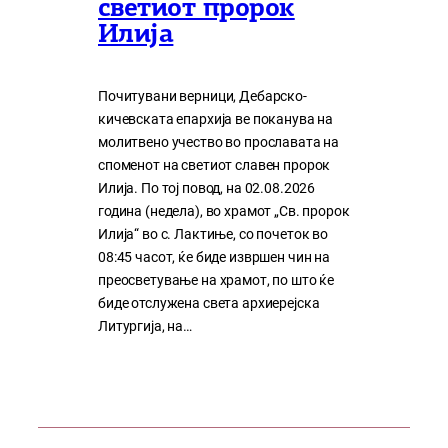
светиот пророк
Илија
Почитувани верници, Дебарско-
кичевската епархија ве поканува на
молитвено учество во прославата на
споменот на светиот славен пророк
Илија. По тој повод, на 02.08.2026
година (недела), во храмот „Св. пророк
Илија“ во с. Лактиње, со почеток во
08:45 часот, ќе биде извршен чин на
преосветување на храмот, по што ќе
биде отслужена света архиерејска
Литургија, на…