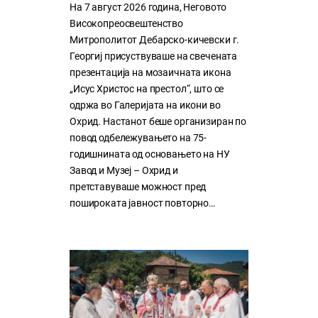
На 7 август 2026 година, Неговото
Високопреосвештенство
Митрополитот Дебарско-кичевски г.
Георгиј присуствуваше на свечената
презентација на мозаичната икона
„Исус Христос на престол“, што се
одржа во Галеријата на икони во
Охрид. Настанот беше организиран по
повод одбележувањето на 75-
годишнината од основањето на НУ
Завод и Музеј – Охрид и
претставуваше можност пред
пошироката јавност повторно…