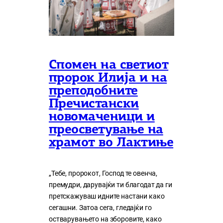
Спомен на светиот
пророк Илија и на
преподобните
Пречистански
новомаченици и
преосветување на
храмот во Лактиње
„Тебе, пророкот, Господ те овенча,
премудри, дарувајќи ти благодат да ги
претскажуваш идните настани како
сегашни. Затоа сега, гледајќи го
остварувањето на зборовите, како