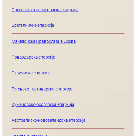
Преспанско-пелагониска епархија
Брегалничка епархија
Македонска Православна Црква
Повардарска епархија
Струмичка епархија
Тетовско-гостиварска епархија
Кумановско-осоговска епархија
Австралиско-новозеландска епархија