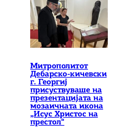
Митрополитот
Дебарско-кичевски
г. Георгиј
присуствуваше на
презентацијата на
мозаичната икона
„Исус Христос на
престол“