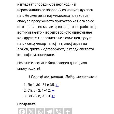
изгледаат споредни, се неопходни и
нераскинливо се поврзани со нашиот духовен
пат. Не смееме да изумиме дека човекот се
спасува преку живото присуство на Бога во сè
што прави – во мислите, во срцето, во работата,
во тихувањето и во одговорното однесување
кон другите. Спасението не е само цел, туку и
пат, и секој чекор на тој пат, секој израз на
љубов, грижа и одговорност, ја гради светоста
кон која сме повикани.
Нека ни е честит и благословен денот, и за
многу години!
† Георгиј, Митрополит Дебарско-кичевски
Лк 1, 30–31 и 35.
↩︎
Сп. Јн 2, 1–12.
↩︎
Сп. Јн 6, 9–10.
↩︎
Споделете