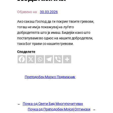
Објавено на:
30.03.2026
Ако сакаш Господ да ги покрие твоите гревови,
тогаш не им ја покажувај на луѓето
добродетелта што ја имаш. Бидејќи како што
постапуваме во однос на нашите добродетели,
така Бог прави со нашите гревови.
Споделете
Преподобен Марко Подвижник
←
Поука од Свети Бид Многупочитуван
Поука од Преподобен Мојсеј Оптински
→