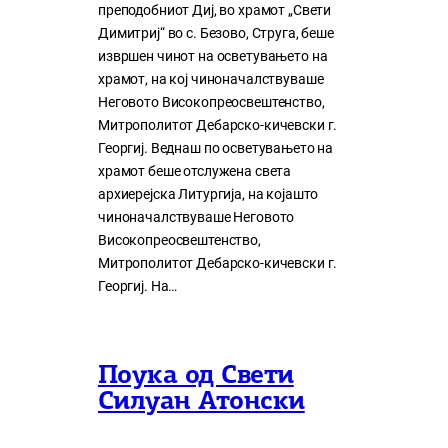
преподобниот Диј, во храмот „Свети
Димитриј“ во с. Безово, Струга, беше
извршен чинот на осветувањето на
храмот, на кој чиноначалствуваше
Неговото Високопреосвештенство,
Митрополитот Дебарско-кичевски г.
Георгиј. Веднаш по осветувањето на
храмот беше отслужена света
архиерејска Литургија, на којашто
чиноначалствуваше Неговото
Високопреосвештенство,
Митрополитот Дебарско-кичевски г.
Георгиј. На…
Поука од Свети
Силуан Атонски