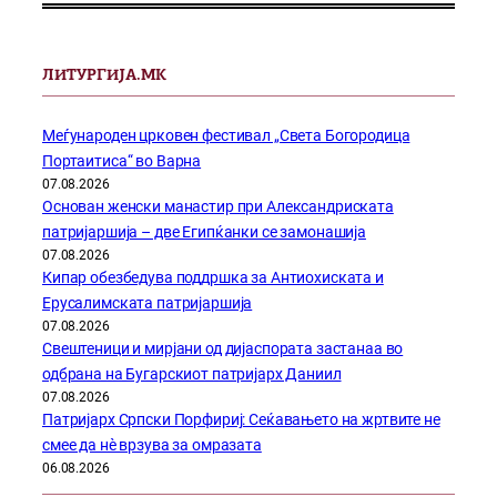
ЛИТУРГИЈА.МК
Меѓународен црковен фестивал „Света Богородица
Портаитиса“ во Варна
07.08.2026
Основан женски манастир при Александриската
патријаршија – две Египќанки се замонашија
07.08.2026
Кипар обезбедува поддршка за Антиохиската и
Ерусалимската патријаршија
07.08.2026
Свештеници и мирјани од дијаспората застанаа во
одбрана на Бугарскиот патријарх Даниил
07.08.2026
Патријарх Српски Порфириј: Сеќавањето на жртвите не
смее да нѐ врзува за омразата
06.08.2026