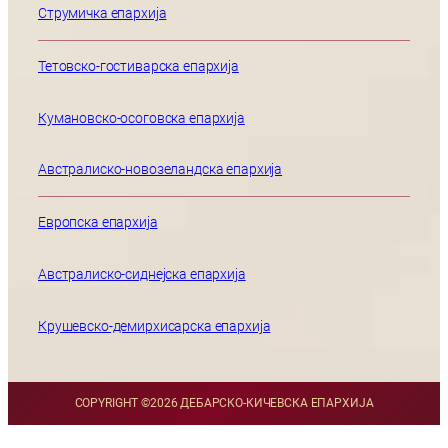
Струмичка епархија
Тетовско-гостиварска епархија
Кумановско-осоговска епархија
Австралиско-новозеландска епархија
Европска епархија
Австралиско-сиднејска епархија
Крушевско-демирхисарска епархија
COPYRIGHT ©
2026 ДЕБАРСКО-КИЧЕВСКА ЕПАРХИЈА