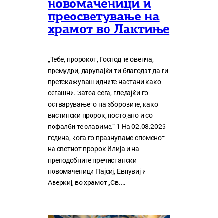
новомаченици и
преосветување на
храмот во Лактиње
„Тебе, пророкот, Господ те овенча,
премудри, дарувајќи ти благодат да ги
претскажуваш идните настани како
сегашни. Затоа сега, гледајќи го
остварувањето на зборовите, како
вистински пророк, постојано и со
пофалби те славиме.“ 1 На 02.08.2026
година, кога го празнуваме споменот
на светиот пророк Илија и на
преподобните пречистански
новомаченици Пајсиј, Евнувиј и
Аверкиј, во храмот „Св.…