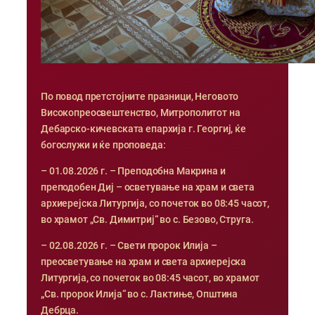
По повод претстојните празници, Неговото
Високопреосвештенство, Митрополитот на
Дебарско-кичевската епархија г. Георгиј, ќе
богослужи и ќе проповеда:
– 01.08.2026 г. – Преподобна Макрина и
преподобен Диј – осветување на храм и света
архиерејска Литургија, со почеток во 08:45 часот,
во храмот „Св. Димитриј“ во с. Безово, Струга.
– 02.08.2026 г. – Свети пророк Илија –
преосветување на храм и света архиерејска
Литургија, со почеток во 08:45 часот, во храмот
„Св. пророк Илија“ во с. Лактиње, Општина
Дебрца.