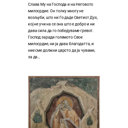
Слава Му на Господа и на Неговото
милосрдие. Он толку многу нe
возљуби, што ни Го даде Светиот Дух,
кој нe учи на сe она што е добро и ни
дава сила да го победуваме гревот.
Господ заради големото Свое
милосрдие, ни ја дава благодатта, и
ние сме должни цврсто да ја чуваме,
за да…