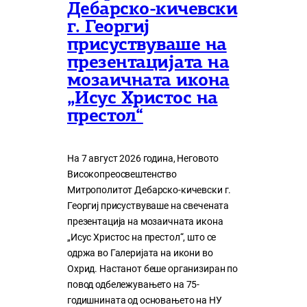
Дебарско-кичевски
г. Георгиј
присуствуваше на
презентацијата на
мозаичната икона
„Исус Христос на
престол“
На 7 август 2026 година, Неговото
Високопреосвештенство
Митрополитот Дебарско-кичевски г.
Георгиј присуствуваше на свечената
презентација на мозаичната икона
„Исус Христос на престол“, што се
одржа во Галеријата на икони во
Охрид. Настанот беше организиран по
повод одбележувањето на 75-
годишнината од основањето на НУ