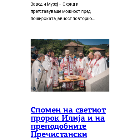
Завод и Музеј – Охрид и
претставуваше можност пред
пошироката јавност повторно…
Спомен на светиот
пророк Илија и на
преподобните
Пречистански