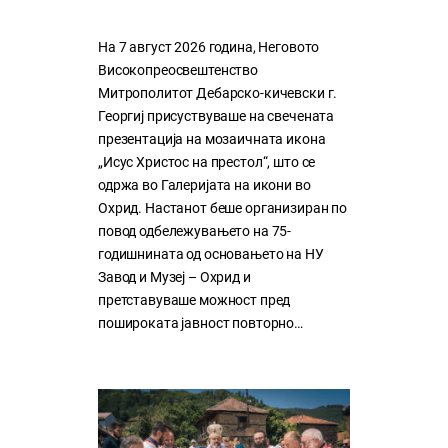
На 7 август 2026 година, Неговото
Високопреосвештенство
Митрополитот Дебарско-кичевски г.
Георгиј присуствуваше на свечената
презентација на мозаичната икона
„Исус Христос на престол“, што се
одржа во Галеријата на икони во
Охрид. Настанот беше организиран по
повод одбележувањето на 75-
годишнината од основањето на НУ
Завод и Музеј – Охрид и
претставуваше можност пред
пошироката јавност повторно…