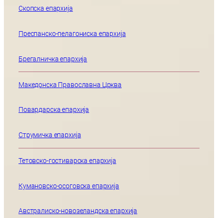
Скопска епархија
Преспанско-пелагониска епархија
Брегалничка епархија
Македонска Православна Црква
Повардарска епархија
Струмичка епархија
Тетовско-гостиварска епархија
Кумановско-осоговска епархија
Австралиско-новозеландска епархија