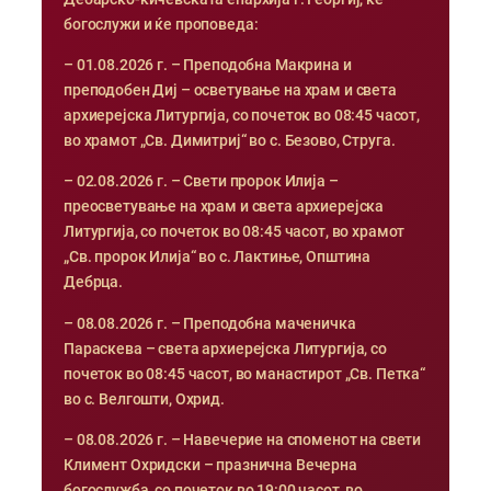
богослужи и ќе проповеда:
– 01.08.2026 г. – Преподобна Макрина и
преподобен Диј – осветување на храм и света
архиерејска Литургија, со почеток во 08:45 часот,
во храмот „Св. Димитриј“ во с. Безово, Струга.
– 02.08.2026 г. – Свети пророк Илија –
преосветување на храм и света архиерејска
Литургија, со почеток во 08:45 часот, во храмот
„Св. пророк Илија“ во с. Лактиње, Општина
Дебрца.
– 08.08.2026 г. – Преподобна маченичка
Параскева – света архиерејска Литургија, со
почеток во 08:45 часот, во манастирот „Св. Петка“
во с. Велгошти, Охрид.
– 08.08.2026 г. – Навечерие на споменот на свети
Климент Охридски – празнична Вечерна
богослужба, со почеток во 19:00 часот, во