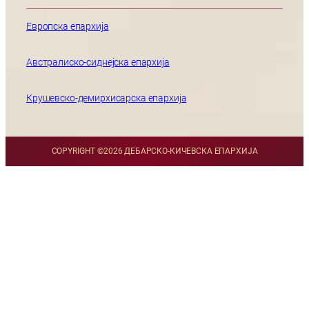
Европска епархија
Австралиско-сиднејска епархија
Крушевско-демирхисарска епархија
COPYRIGHT ©
2026 ДЕБАРСКО-КИЧЕВСКА ЕПАРХИЈА