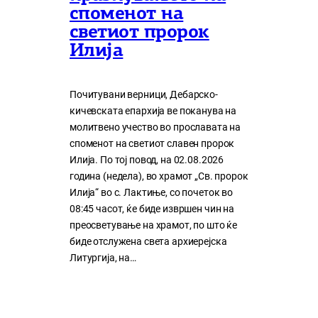
споменот на
светиот пророк
Илија
Почитувани верници, Дебарско-
кичевската епархија ве поканува на
молитвено учество во прославата на
споменот на светиот славен пророк
Илија. По тој повод, на 02.08.2026
година (недела), во храмот „Св. пророк
Илија“ во с. Лактиње, со почеток во
08:45 часот, ќе биде извршен чин на
преосветување на храмот, по што ќе
биде отслужена света архиерејска
Литургија, на…