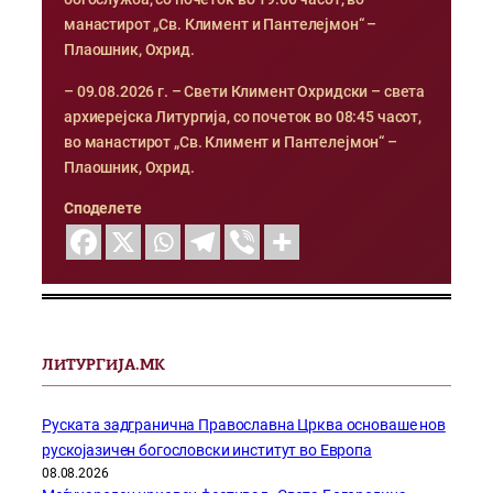
манастирот „Св. Климент и Пантелејмон“ –
Плаошник, Охрид.
– 09.08.2026 г. – Свети Климент Охридски – света
архиерејска Литургија, со почеток во 08:45 часот,
во манастирот „Св. Климент и Пантелејмон“ –
Плаошник, Охрид.
Споделете
ЛИТУРГИЈА.МК
Руската задгранична Православна Црква основаше нов
рускојазичен богословски институт во Европа
08.08.2026