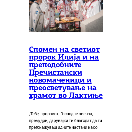
Спомен на светиот
пророк Илија и на
преподобните
Пречистански
новомаченици и
преосветување на
храмот во Лактиње
„Тебе, пророкот, Господ те овенча,
премудри, дарувајќи ти благодат да ги
претскажуваш идните настани како