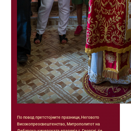
По повод претстојните празници, Неговото
Високопреосвештенство, Митрополитот на
Дебарско-кичевската епархија г. Георгиј, ќе