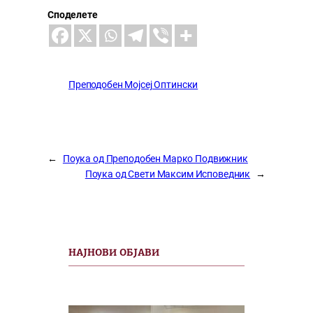
Споделете
Преподобен Мојсеј Оптински
←
Поука од Преподобен Марко Подвижник
Поука од Свети Максим Исповедник
→
НАЈНОВИ ОБЈАВИ