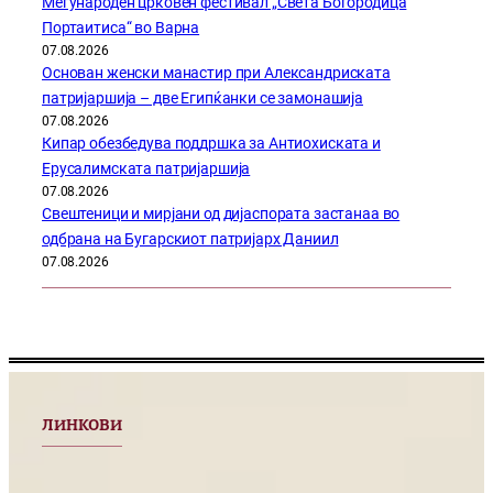
Меѓународен црковен фестивал „Света Богородица
Портаитиса“ во Варна
07.08.2026
Основан женски манастир при Александриската
патријаршија – две Египќанки се замонашија
07.08.2026
Кипар обезбедува поддршка за Антиохиската и
Ерусалимската патријаршија
07.08.2026
Свештеници и мирјани од дијаспората застанаа во
одбрана на Бугарскиот патријарх Даниил
07.08.2026
ЛИНКОВИ