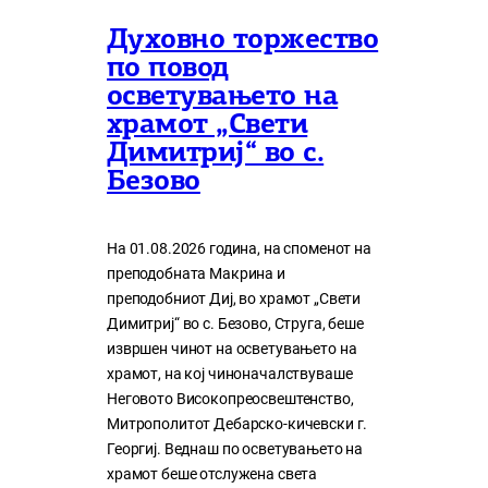
Духовно торжество
по повод
осветувањето на
храмот „Свети
Димитриј“ во с.
Безово
На 01.08.2026 година, на споменот на
преподобната Макрина и
преподобниот Диј, во храмот „Свети
Димитриј“ во с. Безово, Струга, беше
извршен чинот на осветувањето на
храмот, на кој чиноначалствуваше
Неговото Високопреосвештенство,
Митрополитот Дебарско-кичевски г.
Георгиј. Веднаш по осветувањето на
храмот беше отслужена света