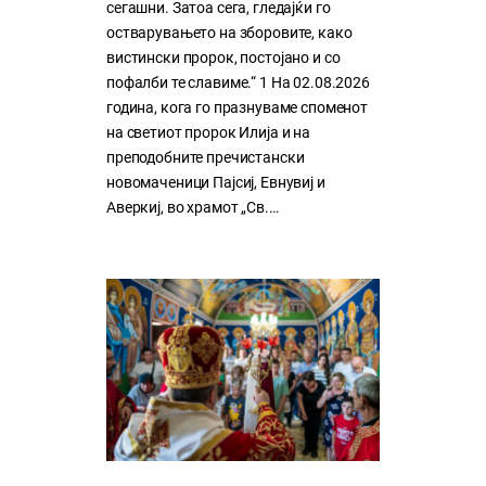
сегашни. Затоа сега, гледајќи го
остварувањето на зборовите, како
вистински пророк, постојано и со
пофалби те славиме.“ 1 На 02.08.2026
година, кога го празнуваме споменот
на светиот пророк Илија и на
преподобните пречистански
новомаченици Пајсиј, Евнувиј и
Аверкиј, во храмот „Св.…