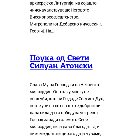
архиерејска Литургија, на којашто
чиноначалствуваше Неговото
Високопреосвештенство,
Митрополитот Дебарско-кичевски г.
Георгиј. На…
Поука од Свети
Силуан Атонски
Слава Му на Господа и на Неговото
милосрдие. Он толку многу нe
возљуби, што ни Го даде Светиот Дух,
кој нe учи на сe она што е добро и ни
дава сила да го победуваме гревот.
Господ заради големото Свое
милосрдие, ни ја дава благодатта, и
ние сме должни цврсто да ја чуваме,