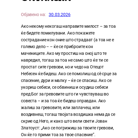
Објавено на:
30.03.2026
Ако некому некогаш направите милост – за тоа
ќе бидете помилувани. Ако покажете
сострадание кон оние што страдаат (а тоа не е
големо дело – – ќе се приброите кон
мачениците. Ако му простиш на оној што те
навредил, тогаш за тоа не само што ќе ти се
простат сите гревови, но и чедо на Отецот
Небесен ќе бидеш. Ако се помолиш од сè срце за
спасение, дури и малку – ќе се спасиш. Ако се
укориш себеси, се обвиниш и осудиш себеси
пред Бог за гревовите што ги чувствуваш во
совеста – и за тоа ќе бидеш оправдан. Ако
жалиш за гревовите, или заплачеш, или
воздивнеш, тогаш твојата воздишка нема да се
скрие од Него, и како што вели свети Јован
Златоуст: „Ако се погрижиш за твоите гревови,
Он ќе го прими тоа за твое спасение“.