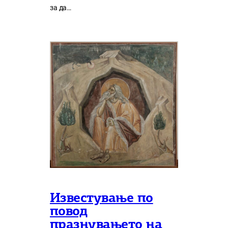
за да…
Известување по
повод
празнувањето на