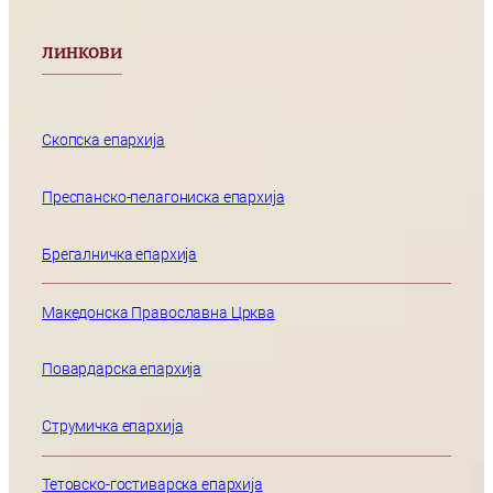
ЛИНКОВИ
Скопска епархија
Преспанско-пелагониска епархија
Брегалничка епархија
Македонска Православна Црква
Повардарска епархија
Струмичка епархија
Тетовско-гостиварска епархија