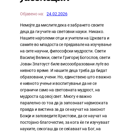
Објавено на:
24.02.2026
Немојте да мислите дека е забрането своите
деца да ги учите на световни науки. Никако.
Нашите најголеми отци и учители на Црквата и
самите во младоста се предавале на изучување
на сите научни, философски мудрости. Свети
Василиј Велики, свети Григориј Богослов, свети
Јован Златоуст биле висоообразовани луѓе во
нивното време. И нашите деца треба да бидат
образовани, учени. Но, единствено што е важно
е нивното учење и воспитување да не се
ограничи само на световната мудрост, на
мудроста од овој свет. Многу е важно
паралелно со тоа да ја запознаат највисоката
правда и вистина за да се научат на законот
Божји и заповедите Христови, да се научат на
постојано благочестие, за кога ќе ги изучуваат
науките, секогаш да се сеќаваат на Бог, на