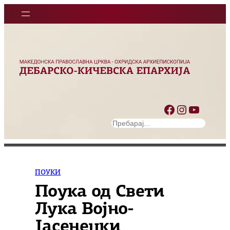
Оди
на
содржината
Facebook
Instagram
YouTube
S
e
a
r
c
ПОУКИ
h
Поука од Свети
Лука Војно-
Јасенецки