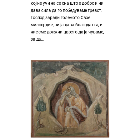
кој нe учи на сe она што е добро и ни
дава сила да го победуваме гревот.
Господ заради големото Свое
милосрдие, ни ја дава благодатта, и
ние сме должни цврсто да ја чуваме,
за да…