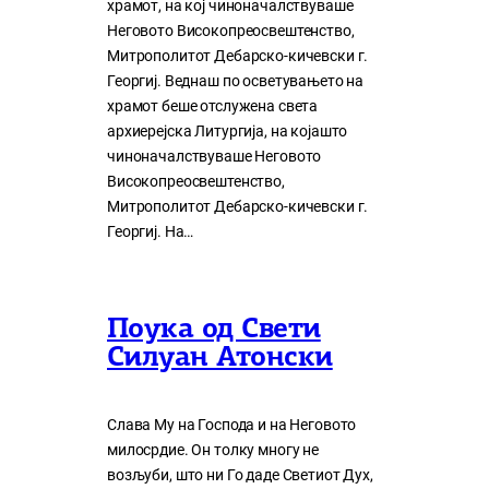
храмот, на кој чиноначалствуваше
Неговото Високопреосвештенство,
Митрополитот Дебарско-кичевски г.
Георгиј. Веднаш по осветувањето на
храмот беше отслужена света
архиерејска Литургија, на којашто
чиноначалствуваше Неговото
Високопреосвештенство,
Митрополитот Дебарско-кичевски г.
Георгиј. На…
Поука од Свети
Силуан Атонски
Слава Му на Господа и на Неговото
милосрдие. Он толку многу нe
возљуби, што ни Го даде Светиот Дух,