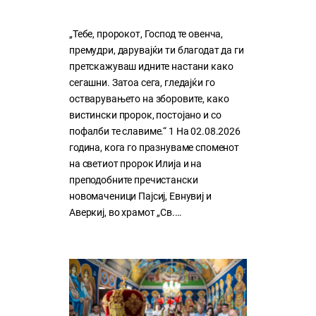
„Тебе, пророкот, Господ те овенча,
премудри, дарувајќи ти благодат да ги
претскажуваш идните настани како
сегашни. Затоа сега, гледајќи го
остварувањето на зборовите, како
вистински пророк, постојано и со
пофалби те славиме.“ 1 На 02.08.2026
година, кога го празнуваме споменот
на светиот пророк Илија и на
преподобните пречистански
новомаченици Пајсиј, Евнувиј и
Аверкиј, во храмот „Св.…