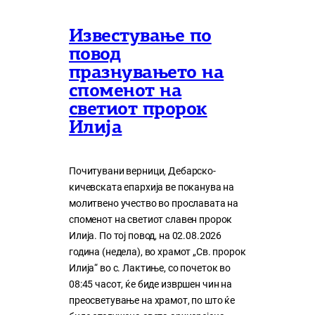
Известување по
повод
празнувањето на
споменот на
светиот пророк
Илија
Почитувани верници, Дебарско-
кичевската епархија ве поканува на
молитвено учество во прославата на
споменот на светиот славен пророк
Илија. По тој повод, на 02.08.2026
година (недела), во храмот „Св. пророк
Илија“ во с. Лактиње, со почеток во
08:45 часот, ќе биде извршен чин на
преосветување на храмот, по што ќе