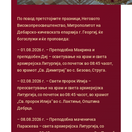
По повод претстојните празници, Неговото
Високопреосвештенство, Митрополитот на
Дебарско-кичевската епархија г. Георгиј, ќе
богослужи и ќе проповеда:
– 01.08.2026 г. – Преподобна Макрина и
преподобен Диј – осветување на храм и света
архиерејска Литургија, со почеток во 08:45 часот,
во храмот „Св. Димитриј“ во с. Безово, Струга.
– 02.08.2026 г. – Свети пророк Илија –
преосветување на храм и света архиерејска
Литургија, со почеток во 08:45 часот, во храмот
„Св. пророк Илија“ во с. Лактиње, Општина
Дебрца.
– 08.08.2026 г. – Преподобна маченичка
Параскева – света архиерејска Литургија, со