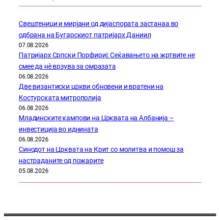
Свештеници и мирјани од дијаспората застанаа во
одбрана на Бугарскиот патријарх Даниил
07.08.2026
Патријарх Српски Порфириј: Сеќавањето на жртвите не
смее да нѐ врзува за омразата
06.08.2026
Две византиски цркви обновени и вратени на
Костурската митрополија
06.08.2026
Младинските кампови на Црквата на Албанија –
инвестиција во иднината
06.08.2026
Синодот на Црквата на Крит со молитва и помош за
настраданите од пожарите
05.08.2026