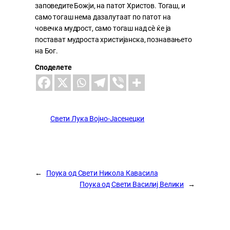
заповедите Божји, на патот Христов. Тогаш, и
само тогаш нема дазалутаат по патот на
човечка мудрост, само тогаш над сѐ ќе ја
постават мудроста христијанска, познавањето
на Бог.
Споделете
Свети Лука Војно-Јасенецки
←
Поука од Свети Никола Кавасила
Поука од Свети Василиј Велики
→