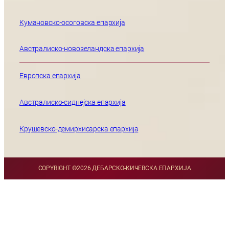
Кумановско-осоговска епархија
Австралиско-новозеландска епархија
Европска епархија
Австралиско-сиднејска епархија
Крушевско-демирхисарска епархија
COPYRIGHT ©
2026 ДЕБАРСКО-КИЧЕВСКА ЕПАРХИЈА