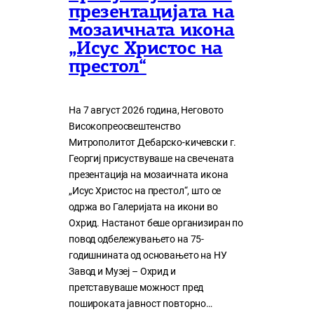
презентацијата на
мозаичната икона
„Исус Христос на
престол“
На 7 август 2026 година, Неговото
Високопреосвештенство
Митрополитот Дебарско-кичевски г.
Георгиј присуствуваше на свечената
презентација на мозаичната икона
„Исус Христос на престол“, што се
одржа во Галеријата на икони во
Охрид. Настанот беше организиран по
повод одбележувањето на 75-
годишнината од основањето на НУ
Завод и Музеј – Охрид и
претставуваше можност пред
пошироката јавност повторно…