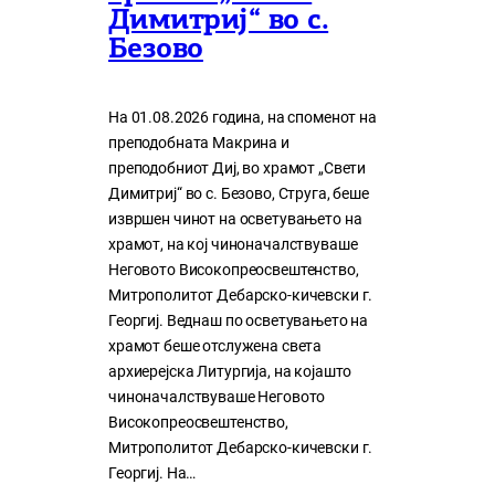
Димитриј“ во с.
Безово
На 01.08.2026 година, на споменот на
преподобната Макрина и
преподобниот Диј, во храмот „Свети
Димитриј“ во с. Безово, Струга, беше
извршен чинот на осветувањето на
храмот, на кој чиноначалствуваше
Неговото Високопреосвештенство,
Митрополитот Дебарско-кичевски г.
Георгиј. Веднаш по осветувањето на
храмот беше отслужена света
архиерејска Литургија, на којашто
чиноначалствуваше Неговото
Високопреосвештенство,
Митрополитот Дебарско-кичевски г.
Георгиј. На…