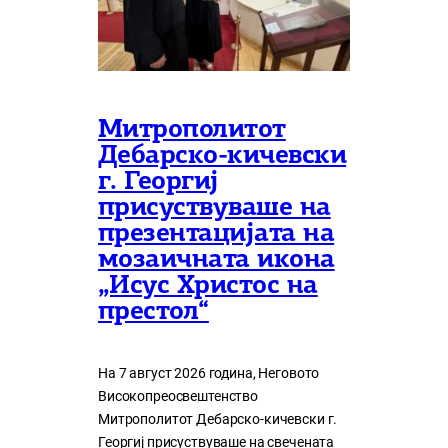
Митрополитот
Дебарско-кичевски
г. Георгиј
присуствуваше на
презентацијата на
мозаичната икона
„Исус Христос на
престол“
На 7 август 2026 година, Неговото
Високопреосвештенство
Митрополитот Дебарско-кичевски г.
Георгиј присуствуваше на свечената