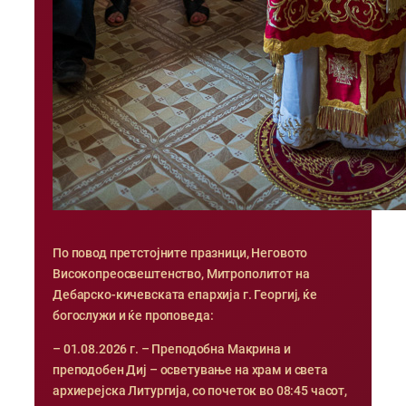
По повод претстојните празници, Неговото
Високопреосвештенство, Митрополитот на
Дебарско-кичевската епархија г. Георгиј, ќе
богослужи и ќе проповеда:
– 01.08.2026 г. – Преподобна Макрина и
преподобен Диј – осветување на храм и света
архиерејска Литургија, со почеток во 08:45 часот,