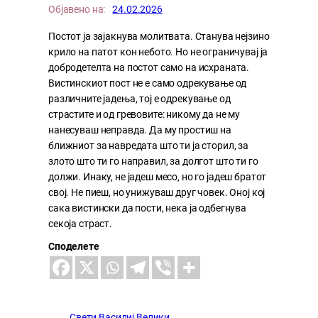
Објавено на:
24.02.2026
Постот ја зајакнува молитвата. Станува нејзино
крило на патот кон небото. Но не ограничувај ја
добродетелта на постот само на исхраната.
Вистинскиот пост не е само одрекување од
различните јадења, тој е одрекување од
страстите и од гревовите: никому да не му
нанесуваш неправда. Да му простиш на
ближниот за навредата што ти ја сторил, за
злото што ти го направил, за долгот што ти го
должи. Инаку, не јадеш месо, но го јадеш братот
свој. Не пиеш, но унижуваш друг човек. Оној кој
сака вистински да пости, нека ја одбегнува
секоја страст.
Споделете
Свети Василиј Велики