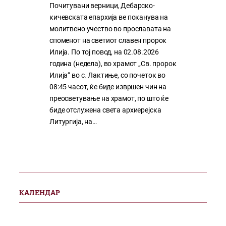
Почитувани верници, Дебарско-
кичевската епархија ве поканува на
молитвено учество во прославата на
споменот на светиот славен пророк
Илија. По тој повод, на 02.08.2026
година (недела), во храмот „Св. пророк
Илија“ во с. Лактиње, со почеток во
08:45 часот, ќе биде извршен чин на
преосветување на храмот, по што ќе
биде отслужена света архиерејска
Литургија, на…
КАЛЕНДАР