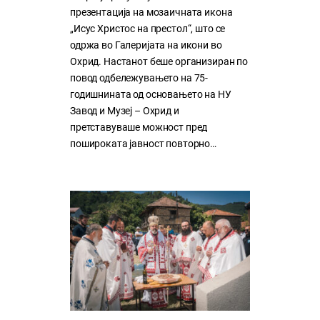
презентација на мозаичната икона
„Исус Христос на престол“, што се
одржа во Галеријата на икони во
Охрид. Настанот беше организиран по
повод одбележувањето на 75-
годишнината од основањето на НУ
Завод и Музеј – Охрид и
претставуваше можност пред
пошироката јавност повторно…