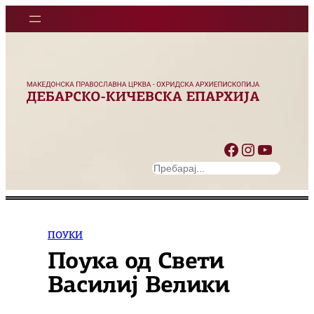
Оди
на
содржината
Facebook
Instagram
YouTube
S
e
a
r
c
ПОУКИ
h
Поука од Свети
Василиј Велики