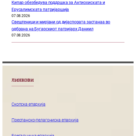
Кипар обезбедува поддршка за Антиохиската и
Ерусалимската патријаршија
07.08.2026
Свештеници и мирјани од дијаспората застанаа во
одбрана на Бугарскиот патријарх Даниил
07.08.2026
ЛИНКОВИ
Скопска епархија
Преспанско-пелагониска епархија
Брегалничка епархија