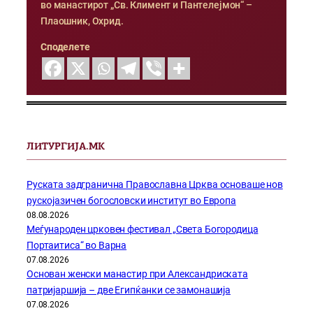
во манастирот „Св. Климент и Пантелејмон“ –
Плаошник, Охрид.
Споделете
ЛИТУРГИЈА.МК
Руската задгранична Православна Црква основаше нов
рускојазичен богословски институт во Европа
08.08.2026
Меѓународен црковен фестивал „Света Богородица
Портаитиса“ во Варна
07.08.2026
Основан женски манастир при Александриската
патријаршија – две Египќанки се замонашија
07.08.2026