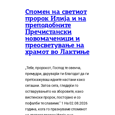
Спомен на светиот
пророк Илија и на
преподобните
Пречистански
новомаченици и
преосветување на
храмот во Лактиње
„Тебе, пророкот, Господ те овенча,
премудри, дарувајќи ти благодат да ги
претскажуваш идните настани како
сегашни. Затоа сега, гледајќи го
остварувањето на зборовите, како
вистински пророк, постојано и со
пофалби те славиме.“ 1 На 02.08.2026
година, кога го празнуваме споменот