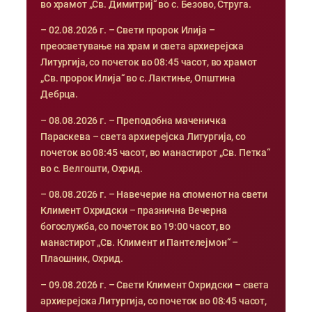
во храмот „Св. Димитриј“ во с. Безово, Струга.
– 02.08.2026 г. – Свети пророк Илија –
преосветување на храм и света архиерејска
Литургија, со почеток во 08:45 часот, во храмот
„Св. пророк Илија“ во с. Лактиње, Општина
Дебрца.
– 08.08.2026 г. – Преподобна маченичка
Параскева – света архиерејска Литургија, со
почеток во 08:45 часот, во манастирот „Св. Петка“
во с. Велгошти, Охрид.
– 08.08.2026 г. – Навечерие на споменот на свети
Климент Охридски – празнична Вечерна
богослужба, со почеток во 19:00 часот, во
манастирот „Св. Климент и Пантелејмон“ –
Плаошник, Охрид.
– 09.08.2026 г. – Свети Климент Охридски – света
архиерејска Литургија, со почеток во 08:45 часот,