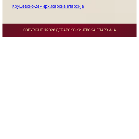
Крушевско-демирхисарска епархија
COPYRIGHT ©
2026 ДЕБАРСКО-КИЧЕВСКА ЕПАРХИЈА