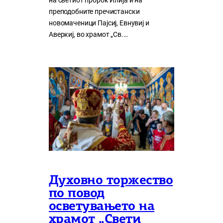
на светиот пророк Илија и на
преподобните пречистански
новомаченици Пајсиј, Евнувиј и
Аверкиј, во храмот „Св.…
Духовно торжество
по повод
осветувањето на
храмот „Свети