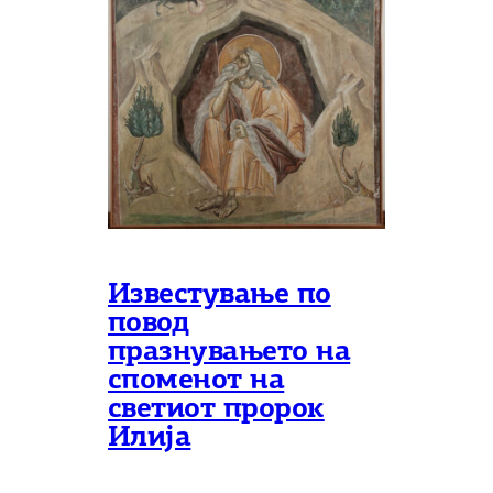
Известување по
повод
празнувањето на
споменот на
светиот пророк
Илија