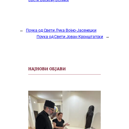
←
Поука од Свети Лука Војно-Јасенецки
Поука од Свети Јован Кронштатски
→
НАЈНОВИ ОБЈАВИ