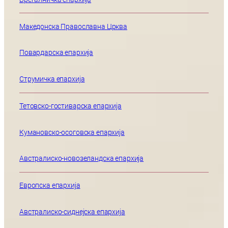
Македонска Православна Црква
Повардарска епархија
Струмичка епархија
Тетовско-гостиварска епархија
Кумановско-осоговска епархија
Австралиско-новозеландска епархија
Европска епархија
Австралиско-сиднејска епархија