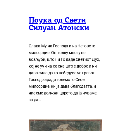
Поука од Свети
Силуан Атонски
Слава Му на Господа и на Неговото
милосрдие. Он толку многу нe
возљуби, што ни Го даде Светиот Дух,
кој нe учи на сe она што е добро и ни
дава сила да го победуваме гревот.
Господ заради големото Свое
милосрдие, ни ја дава благодатта, и
ние сме должни цврсто да ја чуваме,
за да…