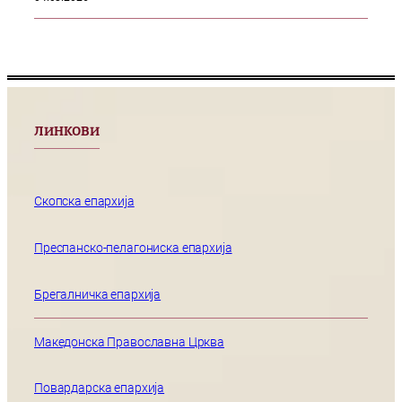
ЛИНКОВИ
Скопска епархија
Преспанско-пелагониска епархија
Брегалничка епархија
Македонска Православна Црква
Повардарска епархија