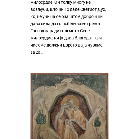
милосрдие. Он толку многу нe
возљуби, што ни Го даде Светиот Дух,
кој нe учи на сe она што е добро и ни
дава сила да го победуваме гревот.
Господ заради големото Свое
милосрдие, ни ја дава благодатта, и
ние сме должни цврсто да ја чуваме,
за да…