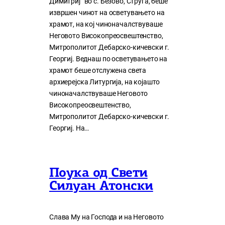
Димитриј“ во с. Безово, Струга, беше
извршен чинот на осветувањето на
храмот, на кој чиноначалствуваше
Неговото Високопреосвештенство,
Митрополитот Дебарско-кичевски г.
Георгиј. Веднаш по осветувањето на
храмот беше отслужена света
архиерејска Литургија, на којашто
чиноначалствуваше Неговото
Високопреосвештенство,
Митрополитот Дебарско-кичевски г.
Георгиј. На…
Поука од Свети
Силуан Атонски
Слава Му на Господа и на Неговото