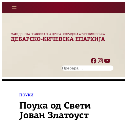
Оди
на
содржината
Facebook
Instagram
YouTube
S
e
a
r
c
ПОУКИ
h
Поука од Свети
Јован Златоуст