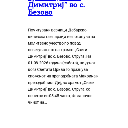
Димитриј” во с.
Безово
Почитувани верници, Дебарско-
кичевската епархија ве поканува на
молитвено учество по повод
осветувањето на храмот „Свети
Димитриј“ во с. Безово, Струга. На
01.08.2026 година (сабота), во денот
кога Светата Црква го празнува
споменот на преподобната Макрина и
преподобниот Диј, во храмот „Свети
Димитриј“ во с. Безово, Струга, со
почеток во 08:45 часот, ќе започне
чинот на…