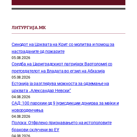
ЛИТУРГИЈА.МК
Синодот на Црквата на Крит со молитва и помош за
настраданите од пожарите
05.08.2026
Средба на Цариградскиот патријарх Вартоломеј со
претседателот на Владата во егзил на Абхазија
05.08.2026
Естонија ја разгледува можноста за одземање на
црквата „Александар Невски“
04.08.2026
САД: 100 парохии од 9 јурисдикции донираа за мајки и
новороденчиња
04.08.2026
Полска: Отфрлено признавањето на истополовите
бракови склучени во ЕУ
04.08.2026