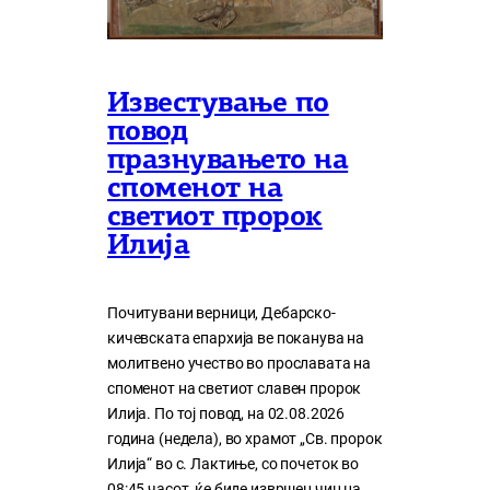
Известување по
повод
празнувањето на
споменот на
светиот пророк
Илија
Почитувани верници, Дебарско-
кичевската епархија ве поканува на
молитвено учество во прославата на
споменот на светиот славен пророк
Илија. По тој повод, на 02.08.2026
година (недела), во храмот „Св. пророк
Илија“ во с. Лактиње, со почеток во
08:45 часот, ќе биде извршен чин на