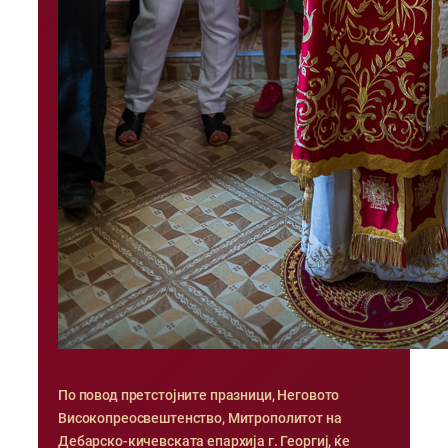
По повод претстојните празници, Неговото
Високопреосвештенство, Митрополитот на
Дебарско-кичевската епархија г. Георгиј, ќе