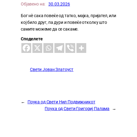
Објавено на:
30.03.2026
Бог нѐ сака повеќе од татко, мајка, пријател, или
кој било друг, па дури и повеќе отколку што
самите можеме да се сакаме.
Споделете
Свети Јован Златоуст
←
Поука од Свети Нил Подвижникот
Поука од Свети Григориј Палама
→