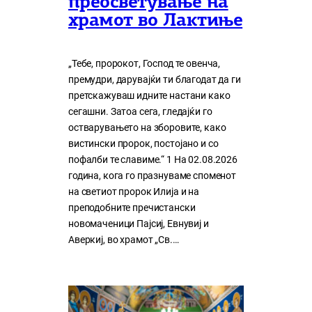
преосветување на
храмот во Лактиње
„Тебе, пророкот, Господ те овенча,
премудри, дарувајќи ти благодат да ги
претскажуваш идните настани како
сегашни. Затоа сега, гледајќи го
остварувањето на зборовите, како
вистински пророк, постојано и со
пофалби те славиме.“ 1 На 02.08.2026
година, кога го празнуваме споменот
на светиот пророк Илија и на
преподобните пречистански
новомаченици Пајсиј, Евнувиј и
Аверкиј, во храмот „Св.…