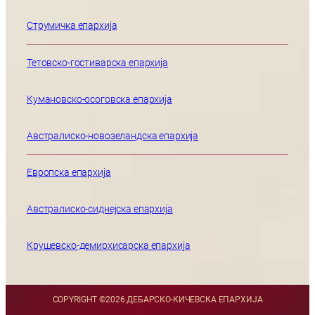
Струмичка епархија
Тетовско-гостиварска епархија
Кумановско-осоговска епархија
Австралиско-новозеландска епархија
Европска епархија
Австралиско-сиднејска епархија
Крушевско-демирхисарска епархија
COPYRIGHT ©
2026 ДЕБАРСКО-КИЧЕВСКА ЕПАРХИЈА