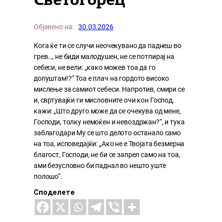
Светогорец
Објавено на:
30.03.2026
Кога ќе ти се случи неочекувано да паднеш во
грев…, не биди малодушен, не се потпирај на
себеси, не вели: „како можев тоа да го
допуштам!?“ Тоа е плач на гордото високо
мислење за самиот себеси. Напротив, смири се
и, свртувајќи ги мисловните очи кон Господ,
кажи: „Што друго може да се очекува од мене,
Господи, толку немоќен и невоздржан?“, и тука
заблагодари Му се што делото останало само
на тоа, исповедајќи: „Ако не е Твојата безмерна
благост, Господи, не би се запрел само на тоа,
ами безусловно би паднал во нешто уште
полошо“.
Споделете