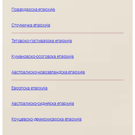
Повардарска епархија
Струмичка епархија
Тетовско-гостиварска епархија
Кумановско-осоговска епархија
Австралиско-новозеландска епархија
Европска епархија
Австралиско-сиднејска епархија
Крушевско-демирхисарска епархија