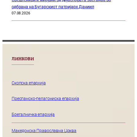
одбрана на Бугарскиот патријарх Даниил
07.08.2026
ЛИНКОВИ
Скопска епархија
Преспанско-пелагониска епархија
Брегалничка епархија
Македонска Православна Црква