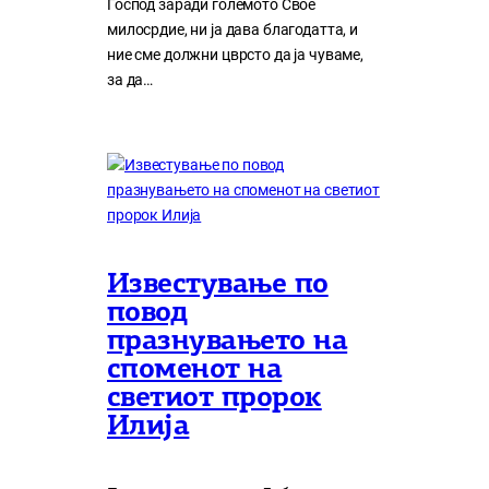
Господ заради големото Свое
милосрдие, ни ја дава благодатта, и
ние сме должни цврсто да ја чуваме,
за да…
Известување по
повод
празнувањето на
споменот на
светиот пророк
Илија