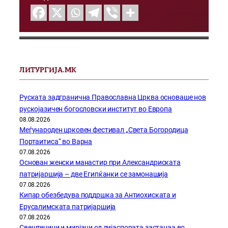
ЛИТУРГИЈА.МК
Руската задгранична Православна Црква основаше нов
рускојазичен богословски институт во Европа
08.08.2026
Меѓународен црковен фестивал „Света Богородица
Портаитиса“ во Варна
07.08.2026
Основан женски манастир при Александриската
патријаршија – две Египќанки се замонашија
07.08.2026
Кипар обезбедува поддршка за Антиохиската и
Ерусалимската патријаршија
07.08.2026
Свештеници и мирјани од дијаспората застанаа во