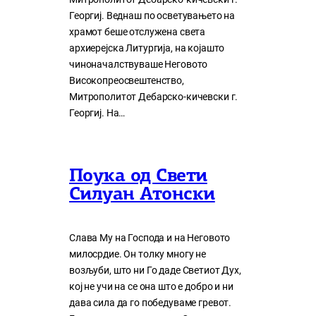
Георгиј. Веднаш по осветувањето на
храмот беше отслужена света
архиерејска Литургија, на којашто
чиноначалствуваше Неговото
Високопреосвештенство,
Митрополитот Дебарско-кичевски г.
Георгиј. На…
Поука од Свети
Силуан Атонски
Слава Му на Господа и на Неговото
милосрдие. Он толку многу нe
возљуби, што ни Го даде Светиот Дух,
кој нe учи на сe она што е добро и ни
дава сила да го победуваме гревот.