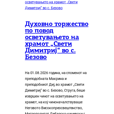
Духовно торжество
по повод
осветувањето на
храмот „Свети
Димитриј“ во с.
Безово
На 01.08.2026 година, на споменот на
преподобната Макрина и
преподобниот Диј, во храмот „Свети
Димитриј“ во с. Безово, Струга, беше
извршен чинот на осветувањето на
храмот, на кој чиноначалствуваше
Неговото Високопреосвештенство,
Митрополитот Дебарско-кичевски г.