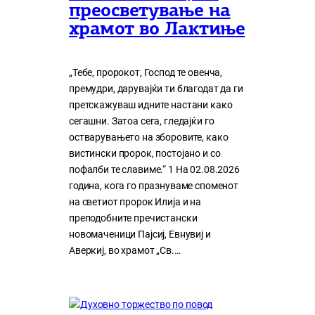
преосветување на
храмот во Лактиње
„Тебе, пророкот, Господ те овенча,
премудри, дарувајќи ти благодат да ги
претскажуваш идните настани како
сегашни. Затоа сега, гледајќи го
остварувањето на зборовите, како
вистински пророк, постојано и со
пофалби те славиме.“ 1 На 02.08.2026
година, кога го празнуваме споменот
на светиот пророк Илија и на
преподобните пречистански
новомаченици Пајсиј, Евнувиј и
Аверкиј, во храмот „Св.…