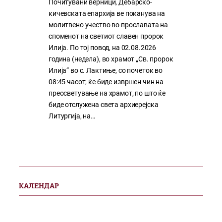
Почитувани верници, Дебарско-
кичевската епархија ве поканува на
молитвено учество во прославата на
споменот на светиот славен пророк
Илија. По тој повод, на 02.08.2026
година (недела), во храмот „Св. пророк
Илија“ во с. Лактиње, со почеток во
08:45 часот, ќе биде извршен чин на
преосветување на храмот, по што ќе
биде отслужена света архиерејска
Литургија, на…
КАЛЕНДАР