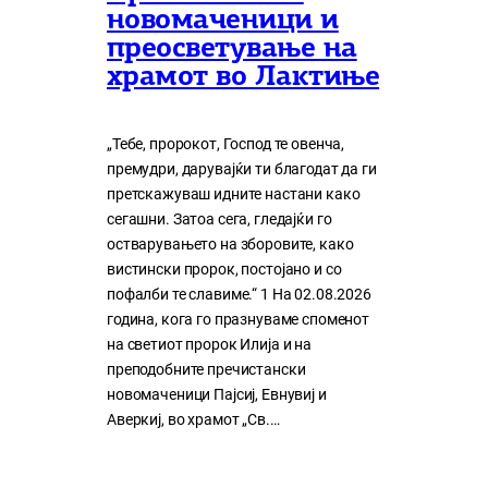
новомаченици и
преосветување на
храмот во Лактиње
„Тебе, пророкот, Господ те овенча,
премудри, дарувајќи ти благодат да ги
претскажуваш идните настани како
сегашни. Затоа сега, гледајќи го
остварувањето на зборовите, како
вистински пророк, постојано и со
пофалби те славиме.“ 1 На 02.08.2026
година, кога го празнуваме споменот
на светиот пророк Илија и на
преподобните пречистански
новомаченици Пајсиј, Евнувиј и
Аверкиј, во храмот „Св.…