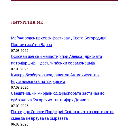
ЛИТУРГИЈА.МК
Меѓународен црковен фестивал „Света Богородица
Портаитиса“ во Варна
07.08.2026
Основан женски манастир при Александриската
патријаршија – две Египќанки се замонашија
07.08.2026
Кипар обезбедува поддршка за Антиохиската и
Ерусалимската патријаршија
07.08.2026
Свештеници и мирјани од дијаспората застанаа во
одбрана на Бугарскиот патријарх Даниил
07.08.2026
Патријарх Српски Порфириј: Сеќавањето на жртвите не
смее да нѐ врзува за омразата
06.08.2026