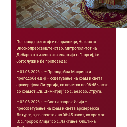
По повод претстојните празници, Неговото
Високопреосвештенство, Митрополитот на
Дебарско-кичевската епархија г. Георгиј, ќе
богослужи и ќе проповеда:
– 01.08.2026 г. – Преподобна Макрина и
преподобен Диј – осветување на храм и света
архиерејска Литургија, со почеток во 08:45 часот,
во храмот „Св. Димитриј“ во с. Безово, Струга.
– 02.08.2026 г. – Свети пророк Илија –
преосветување на храм и света архиерејска
Литургија, со почеток во 08:45 часот, во храмот
„Св. пророк Илија“ во с. Лактиње, Општина