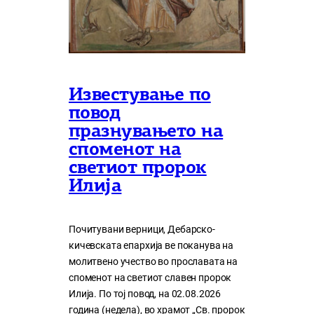
Известување по
повод
празнувањето на
споменот на
светиот пророк
Илија
Почитувани верници, Дебарско-
кичевската епархија ве поканува на
молитвено учество во прославата на
споменот на светиот славен пророк
Илија. По тој повод, на 02.08.2026
година (недела), во храмот „Св. пророк