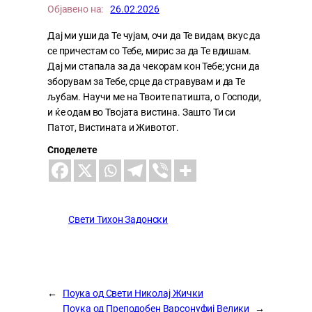
Објавено на:
26.02.2026
Дај ми уши да Те чујам, очи да Те видам, вкус да
се причестам со Тебе, мирис за да Те вдишам.
Дај ми стапала за да чекорам кон Тебе; усни да
зборувам за Тебе, срце да стравувам и да Те
љубам. Научи ме на Твоите патишта, о Господи,
и ќе одам во Твојата вистина. Зашто Ти си
Патот, Вистината и Животот.
Споделете
Свети Тихон Задонски
←
Поука од Свети Николај Жички
Поука од Преподобен Варсонуфиј Велики
→