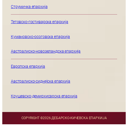
Струмичка епархија
Тетовско-гостиварска епархија
Кумановско-осоговска епархија
Австралиско-новозеландска епархија
Европска епархија
Австралиско-сиднејска епархија
Крушевско-демирхисарска епархија
COPYRIGHT ©
2026 ДЕБАРСКО-КИЧЕВСКА ЕПАРХИЈА