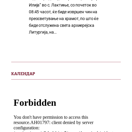
Илија“ во с. Лактиње, со почеток во
08:45 часот, ќе биде извршен чин на
преосветување на храмот, по што ќе
биде отслужена света архиерејска
Литургија, на…
КАЛЕНДАР