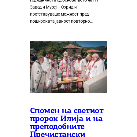
годишнината од основањето на НУ
Завод и Музеј – Охрид и
претставуваше можност пред
пошироката јавност повторно…
Спомен на светиот
пророк Илија и на
преподобните
Пречистански