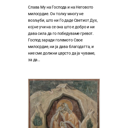
Слава Му на Господа и на Неговото
милосрдие. Он толку многу нe
возљуби, што ни Го даде Светиот Дух,
кој нe учи на сe она што е добро и ни
дава сила да го победуваме гревот.
Господ заради големото Свое
милосрдие, ни ја дава благодатта, и
ние сме должни цврсто да ја чуваме,
за да…