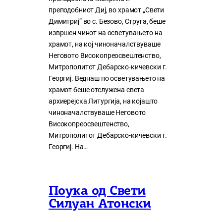
преподобниот Диј, во храмот „Свети
Димитриј“ во с. Безово, Струга, беше
извршен чинот на осветувањето на
храмот, на кој чиноначалствуваше
Неговото Високопреосвештенство,
Митрополитот Дебарско-кичевски г.
Георгиј. Веднаш по осветувањето на
храмот беше отслужена света
архиерејска Литургија, на којашто
чиноначалствуваше Неговото
Високопреосвештенство,
Митрополитот Дебарско-кичевски г.
Георгиј. На…
Поука од Свети
Силуан Атонски