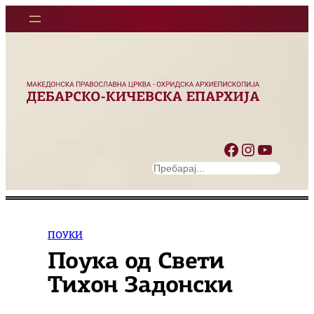
Оди
на
содржината
Facebook
Instagram
YouTube
S
e
a
r
c
ПОУКИ
h
Поука од Свети
Тихон Задонски