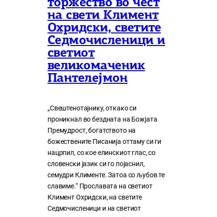
торжество во чест
на свети Климент
Охридски, светите
Седмочисленици и
светиот
великомаченик
Пантелејмон
„Свештенотајнику, откако си
проникнал во бездната на Божјата
Премудрост, богатството на
божествените Писанија оттаму си ги
нацрпил, со кое елинскиот глас, со
словенски јазик си го појаснил,
семудри Клименте. Затоа со љубов те
славиме.“ Прославата на светиот
Климент Охридски, на светите
Седмочисленици и на светиот