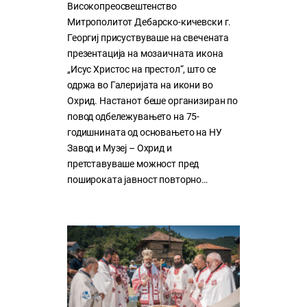
Високопреосвештенство
Митрополитот Дебарско-кичевски г.
Георгиј присуствуваше на свечената
презентација на мозаичната икона
„Исус Христос на престол“, што се
одржа во Галеријата на икони во
Охрид. Настанот беше организиран по
повод одбележувањето на 75-
годишнината од основањето на НУ
Завод и Музеј – Охрид и
претставуваше можност пред
пошироката јавност повторно…