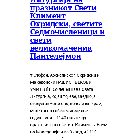
Литургија на
празникот Свети
Климент
Охридски, светите
Седмочисленици и
свети
великомаченик
Пантелејмон
† Стефан, Архиепископ Охридски и
Македонски НАШИОТ ВЕКОВИТ
УЧИТЕЛ[1] Со денешнава Света
Литургија, којашто, еве, заедно ја
отслуживме во овој велелепен храм,
молитвено одбележавме две
годишнини – 1140 години од
враќањето на светите Климент и Наум
во Македонија и во Охрид, и 1110