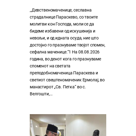
,,Девственомаченице, сеславна
страдалнице Параскево, со твоите
молитви кон Господа, моли се да
бидеме избавени од искушенија и
невољи, и од идната осуда, ние што
достојно го празнуваме твојот спомен,
сефална маченице.“1 На 08.08.2026
година, во денот кога го празнуваме
споменот на светата
преподобномаченица Параскева и
светиот свештеномаченик Ермолај, во
манастирот „Св. Петка“ во с.
Велгошти,…