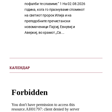
пофалби те славиме.“ 1 На 02.08.2026
година, кога го празнуваме споменот
на светиот пророк Илија и на
преподобните пречистански
новомаченици Пајсиј, Евнувиј и
Аверкиј, во храмот „Св.…
КАЛЕНДАР