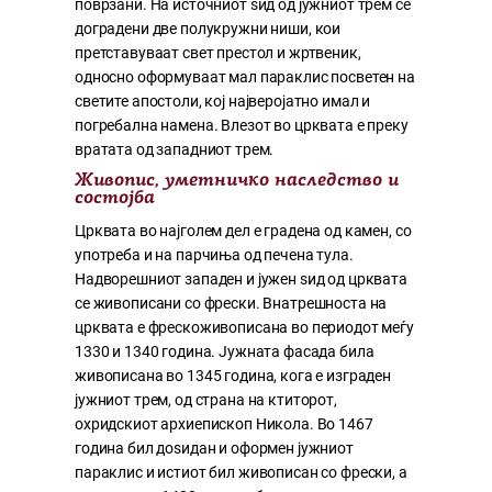
поврзани. На источниот ѕид од јужниот трем се
доградени две полукружни ниши, кои
претставуваат свет престол и жртвеник,
односно оформуваат мал параклис посветен на
светите апостоли, кој најверојатно имал и
погребална намена. Влезот во црквата е преку
вратата од западниот трем.
Живопис, уметничко наследство и
состојба
Црквата во најголем дел е градена од камен, со
употреба и на парчиња од печена тула.
Надворешниот западен и јужен ѕид од црквата
се живописани со фрески. Внатрешноста на
црквата е фрескоживописана во периодот меѓу
1330 и 1340 година. Јужната фасада била
живописана во 1345 година, кога е изграден
јужниот трем, од страна на ктиторот,
охридскиот архиепископ Никола. Во 1467
година бил доѕидан и оформен јужниот
параклис и истиот бил живописан со фрески, а