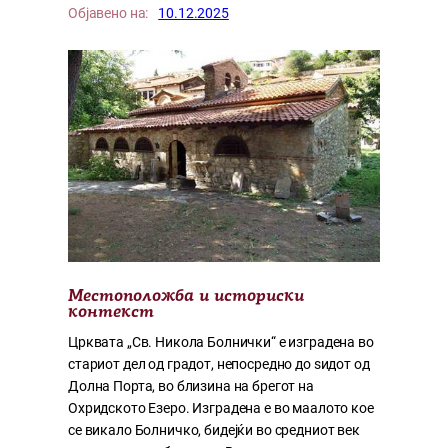
Објавено на:
10.12.2025
Местоположба и историски
контекст
Црквата „Св. Никола Болнички“ е изградена во
стариот дел од градот, непосредно до ѕидот од
Долна Порта, во близина на брегот на
Охридското Езеро. Изградена е во маалото кое
се викало Болничко, бидејќи во средниот век