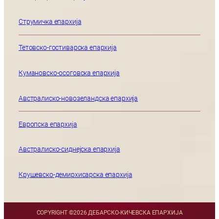
Струмичка епархија
Тетовско-гостиварска епархија
Кумановско-осоговска епархија
Австралиско-новозеландска епархија
Европска епархија
Австралиско-сиднејска епархија
Крушевско-демирхисарска епархија
COPYRIGHT ©
2026 ДЕБАРСКО-КИЧЕВСКА ЕПАРХИЈА