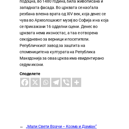
подоцна, во 1480 година, била живописана и
западната фасада. Во црквата се наоѓала
резбана влезна врата од XIV век, која денес се
чува во Археолошкиот музеј во Софија и на која
се прикажани 16 одделни сцени. Денес во
црквата нема иконостас, а таа е отворена
секојдневно за верници и посетители.
Републичкиот завод за заштита на
спомениците на културата на Република
Македонија за оваа црква има евидентирано
седум икони.
Споделете
←
„Мали Свети Врачи – Козма и Дамјан“