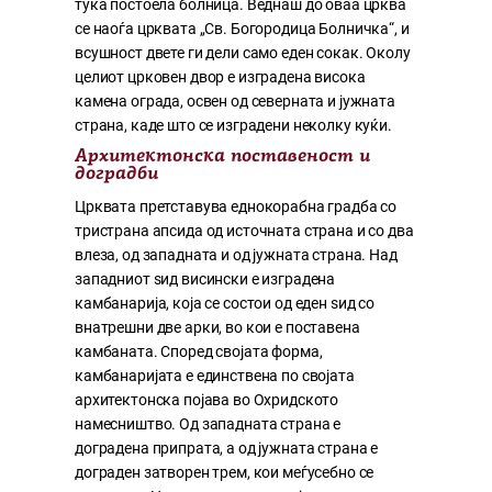
тука постоела болница. Веднаш до оваа црква
се наоѓа црквата „Св. Богородица Болничка“, и
всушност двете ги дели само еден сокак. Околу
целиот црковен двор е изградена висока
камена ограда, освен од северната и јужната
страна, каде што се изградени неколку куќи.
Архитектонска поставеност и
доградби
Црквата претставува еднокорабна градба со
тристрана апсида од источната страна и со два
влеза, од западната и од јужната страна. Над
западниот ѕид висински е изградена
камбанарија, која се состои од еден ѕид со
внатрешни две арки, во кои е поставена
камбаната. Според својата форма,
камбанаријата е единствена по својата
архитектонска појава во Охридското
намесништво. Од западната страна е
доградена припрата, а од јужната страна е
дограден затворен трем, кои меѓусебно се