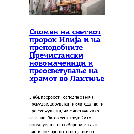
Спомен на светиот
пророк Илија и на
преподобните
Пречистански
новомаченици и
преосветување на
храмот во Лактиње
„Тебе, пророкот, Господ те овенча,
премудри, дарувајќи ти благодат да ги
претскажуваш идните настани како
сегашни. Затоа сега, гледајќи го
остварувањето на зборовите, како
вистински пророк, постојано и со