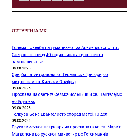
ЛИТУРГИЈА.МК
Голема повелба на хуманизмот за Архиепископот г.г.
Стефан по повод 40-годишнината од неговото
замонашување
09.08.2026
Средба на митрополитот Германски Григориј со
митрополитот Киевски Онуфриј
09.08.2026
Прослава на светите Седмочисленици и св. Пантелејмон
во Крушево
09.08.2026
Толкување на Евангелието според Матеј, 13 дел
09.08.2026
Ерусалимскиот патријарх на прославата на св. Марија
Магдалена во рускиот манастир во Гетсиманија