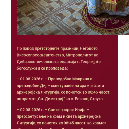
По повод претстојните празници, Неговото
Високопреосвештенство, Митрополитот на
Дебарско-кичевската епархија г. Георгиј, ќе
богослужи и ќе проповеда:
– 01.08.2026 г. – Преподобна Макрина и
преподобен Диј – осветување на храм и света
архиерејска Литургија, со почеток во 08:45 часот,
во храмот „Св. Димитриј“ во с. Безово, Струга.
– 02.08.2026 г. – Свети пророк Илија –
преосветување на храм и света архиерејска
Литургија, со почеток во 08:45 часот, во храмот