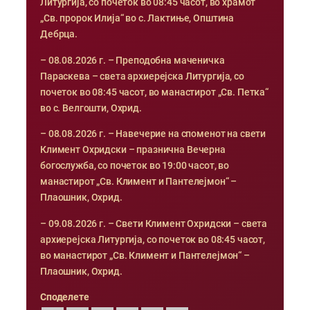
Литургија, со почеток во 08:45 часот, во храмот
„Св. пророк Илија“ во с. Лактиње, Општина
Дебрца.
– 08.08.2026 г. – Преподобна маченичка
Параскева – света архиерејска Литургија, со
почеток во 08:45 часот, во манастирот „Св. Петка“
во с. Велгошти, Охрид.
– 08.08.2026 г. – Навечерие на споменот на свети
Климент Охридски – празнична Вечерна
богослужба, со почеток во 19:00 часот, во
манастирот „Св. Климент и Пантелејмон“ –
Плаошник, Охрид.
– 09.08.2026 г. – Свети Климент Охридски – света
архиерејска Литургија, со почеток во 08:45 часот,
во манастирот „Св. Климент и Пантелејмон“ –
Плаошник, Охрид.
Споделете