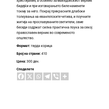
христијанин, а особено за македонскиот верник
бидејќи и при изговарањето биле наменети
токму за него. Покрај прекрасните длабоки
толкувања на евангелските четива, и поучните
житија на прославуваните светители, овие
беседи содржат силна практична поука за секој
православен верник во современото
општество.
Формат:
тврда корица
Број на страни:
410
Цена:
300 ден.
Споделете