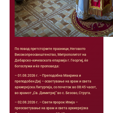
По повод претстојните празници, Неговото
Високопреосвештенство, Митрополитот на
Дебарско-кичевската епархија г. Георгиј, ќе
богослужи и ќе проповеда:
– 01.08.2026 г. – Преподобна Макрина и
преподобен Диј – осветување на храм и света
архиерејска Литургија, со почеток во 08:45 часот,
во храмот „Св. Димитриј“ во с. Безово, Струга.
– 02.08.2026 г. – Свети пророк Илија –
преосветување на храм и света архиерејска