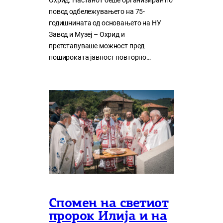
Охрид. Настанот беше организиран по
повод одбележувањето на 75-
годишнината од основањето на НУ
Завод и Музеј – Охрид и
претставуваше можност пред
пошироката јавност повторно…
Спомен на светиот
пророк Илија и на