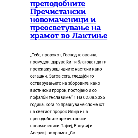
преподобните
Пречистански
новомаченици и
преосветување на
храмот во Лактиње
„Тебе, пророкот, Господ те овенча,
премудри, дарувајќи ти благодат да ги
претскажуваш идните настани како
сегашни. Затоа сега, гледајќи го
остварувањето на зборовите, како
вистински пророк, постојано и со
пофалби те славиме.“ 1 На 02.08.2026
година, кога го празнуваме споменот
на светиот пророк Илија и на
преподобните пречистански
новомаченици Пајсиј, Евнувиј и
Аверкиј, во храмот „Св.…