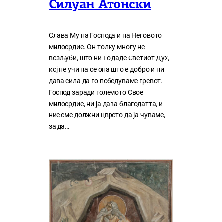
Силуан Атонски
Слава Му на Господа и на Неговото
милосрдие. Он толку многу нe
возљуби, што ни Го даде Светиот Дух,
кој нe учи на сe она што е добро и ни
дава сила да го победуваме гревот.
Господ заради големото Свое
милосрдие, ни ја дава благодатта, и
ние сме должни цврсто да ја чуваме,
за да…