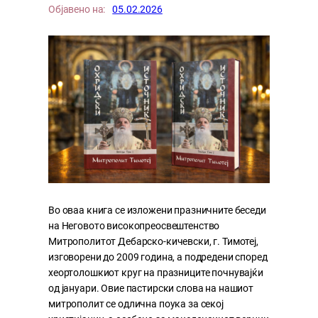
Објавено на:
05.02.2026
Во оваа книга се изложени празничните беседи
на Неговото високопреосвештенство
Митрополитот Дебарско-кичевски, г. Тимотеј,
изговорени до 2009 година, а подредени според
хеортолошкиот круг на празниците почнувајќи
од јануари. Овие пастирски слова на нашиот
митрополит се одлична поука за секој