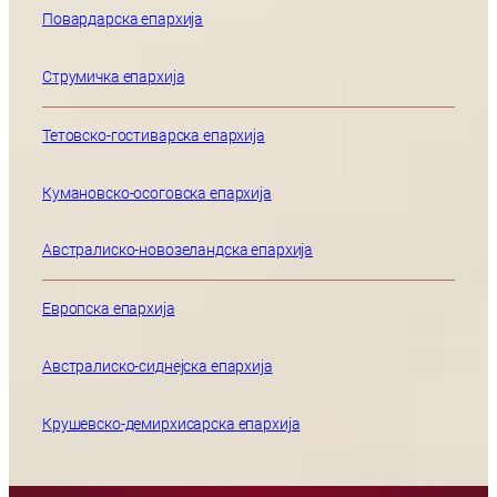
Повардарска епархија
Струмичка епархија
Тетовско-гостиварска епархија
Кумановско-осоговска епархија
Австралиско-новозеландска епархија
Европска епархија
Австралиско-сиднејска епархија
Крушевско-демирхисарска епархија