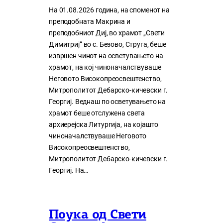
На 01.08.2026 година, на споменот на
преподобната Макрина и
преподобниот Диј, во храмот „Свети
Димитриј“ во с. Безово, Струга, беше
извршен чинот на осветувањето на
храмот, на кој чиноначалствуваше
Неговото Високопреосвештенство,
Митрополитот Дебарско-кичевски г.
Георгиј. Веднаш по осветувањето на
храмот беше отслужена света
архиерејска Литургија, на којашто
чиноначалствуваше Неговото
Високопреосвештенство,
Митрополитот Дебарско-кичевски г.
Георгиј. На…
Поука од Свети