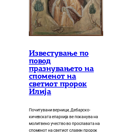
Известување по
повод
празнувањето на
споменот на
светиот пророк
Илија
Почитувани верници, Дебарско-
кичевската епархија ве поканува на
молитвено учество во прославата на
споменот на светиот славен пророк