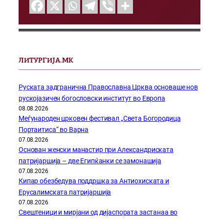
ЛИТУРГИЈА.МК
Руската задгранична Православна Црква основаше нов
рускојазичен богословски институт во Европа
08.08.2026
Меѓународен црковен фестивал „Света Богородица
Портаитиса“ во Варна
07.08.2026
Основан женски манастир при Александриската
патријаршија – две Египќанки се замонашија
07.08.2026
Кипар обезбедува поддршка за Антиохиската и
Ерусалимската патријаршија
07.08.2026
Свештеници и мирјани од дијаспората застанаа во