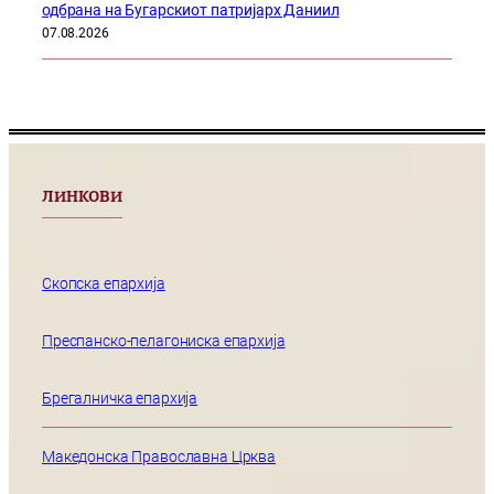
одбрана на Бугарскиот патријарх Даниил
07.08.2026
ЛИНКОВИ
Скопска епархија
Преспанско-пелагониска епархија
Брегалничка епархија
Македонска Православна Црква