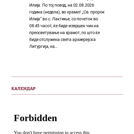
Илија. По тој повод, на 02.08.2026
година (недела), во храмот „Св. пророк
Илија“ во с. Лактиње, со почеток во
08:45 часот, ќе биде извршен чин на
преосветување на храмот, по што ќе
биде отслужена света архиерејска
Литургија, на…
КАЛЕНДАР