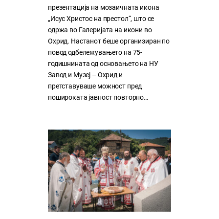
презентација на мозаичната икона
„Исус Христос на престол“, што се
одржа во Галеријата на икони во
Охрид. Настанот беше организиран по
повод одбележувањето на 75-
годишнината од основањето на НУ
Завод и Музеј – Охрид и
претставуваше можност пред
пошироката јавност повторно…