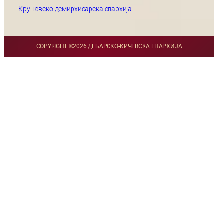
Крушевско-демирхисарска епархија
COPYRIGHT ©
2026 ДЕБАРСКО-КИЧЕВСКА ЕПАРХИЈА