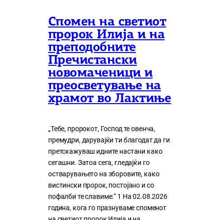
Спомен на светиот
пророк Илија и на
преподобните
Пречистански
новомаченици и
преосветување на
храмот во Лактиње
„Тебе, пророкот, Господ те овенча,
премудри, дарувајќи ти благодат да ги
претскажуваш идните настани како
сегашни. Затоа сега, гледајќи го
остварувањето на зборовите, како
вистински пророк, постојано и со
пофалби те славиме.“ 1 На 02.08.2026
година, кога го празнуваме споменот
на светиот пророк Илија и на