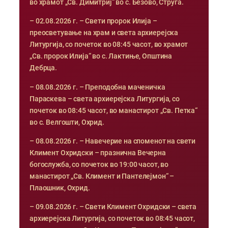
во храмот „Св. Димитриј“ во с. Безово, Струга.
– 02.08.2026 г. – Свети пророк Илија –
преосветување на храм и света архиерејска
Литургија, со почеток во 08:45 часот, во храмот
„Св. пророк Илија“ во с. Лактиње, Општина
Дебрца.
– 08.08.2026 г. – Преподобна маченичка
Параскева – света архиерејска Литургија, со
почеток во 08:45 часот, во манастирот „Св. Петка“
во с. Велгошти, Охрид.
– 08.08.2026 г. – Навечерие на споменот на свети
Климент Охридски – празнична Вечерна
богослужба, со почеток во 19:00 часот, во
манастирот „Св. Климент и Пантелејмон“ –
Плаошник, Охрид.
– 09.08.2026 г. – Свети Климент Охридски – света
архиерејска Литургија, со почеток во 08:45 часот,