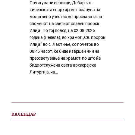
Почитувани верници, Дебарско-
кичевската епархија ве поканува на
молитвено учество во прославата на
споменот на светиот славен пророк
Илија. По тој повод, на 02.08.2026
година (недела), во храмот „Св. пророк
Илија“ во с. Лактиње, со почеток во
08:45 часот, ќе биде извршен чин на
преосветување на храмот, по што ќе
биде отслужена света архиерејска
Литургија, на…
КАЛЕНДАР