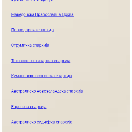
Македонска Православна Црква
Повардарска епархија
Струмичка епархија
Тетовско-гостиварска епархија
Кумановско-осоговска епархија
Австралиско-новозеландска епархија
Европска епархија
Австралиско-сиднејска епархија