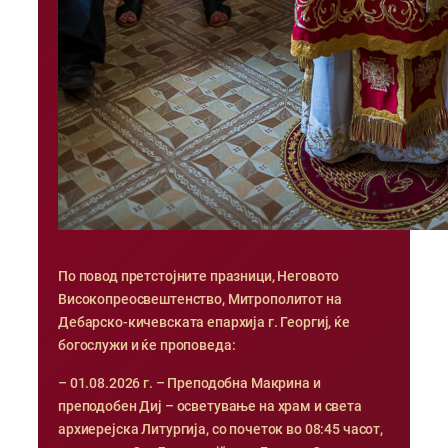
По повод претстојните празници, Неговото
Високопреосвештенство, Митрополитот на
Дебарско-кичевската епархија г. Георгиј, ќе
богослужи и ќе проповеда:
– 01.08.2026 г. – Преподобна Макрина и
преподобен Диј – осветување на храм и света
архиерејска Литургија, со почеток во 08:45 часот,