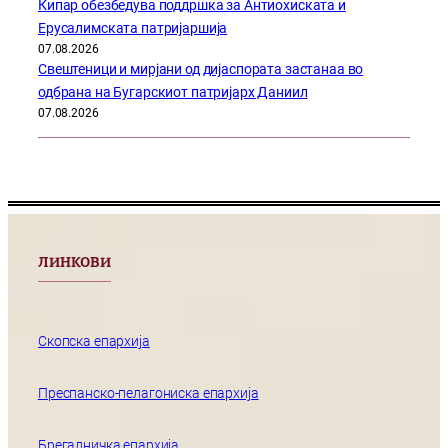
Кипар обезбедува поддршка за Антиохиската и
Ерусалимската патријаршија
07.08.2026
Свештеници и мирјани од дијаспората застанаа во
одбрана на Бугарскиот патријарх Даниил
07.08.2026
ЛИНКОВИ
Скопска епархија
Преспанско-пелагониска епархија
Брегалничка епархија