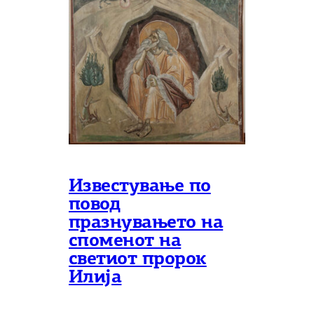
Известување по
повод
празнувањето на
споменот на
светиот пророк
Илија