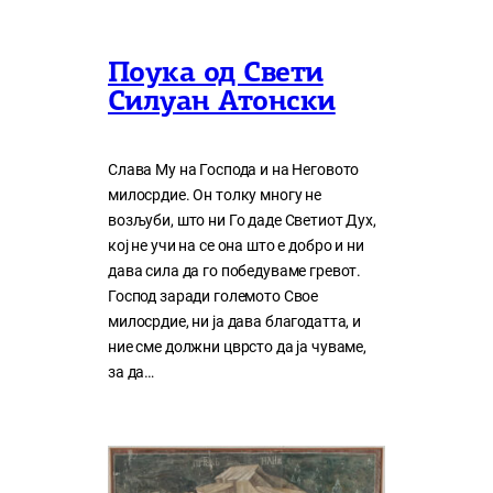
Поука од Свети
Силуан Атонски
Слава Му на Господа и на Неговото
милосрдие. Он толку многу нe
возљуби, што ни Го даде Светиот Дух,
кој нe учи на сe она што е добро и ни
дава сила да го победуваме гревот.
Господ заради големото Свое
милосрдие, ни ја дава благодатта, и
ние сме должни цврсто да ја чуваме,
за да…