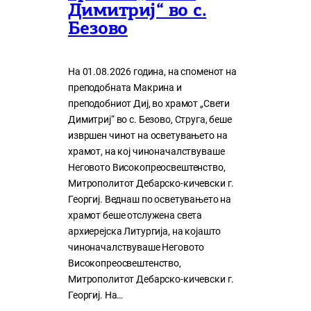
Димитриј“ во с.
Безово
На 01.08.2026 година, на споменот на
преподобната Макрина и
преподобниот Диј, во храмот „Свети
Димитриј“ во с. Безово, Струга, беше
извршен чинот на осветувањето на
храмот, на кој чиноначалствуваше
Неговото Високопреосвештенство,
Митрополитот Дебарско-кичевски г.
Георгиј. Веднаш по осветувањето на
храмот беше отслужена света
архиерејска Литургија, на којашто
чиноначалствуваше Неговото
Високопреосвештенство,
Митрополитот Дебарско-кичевски г.
Георгиј. На…