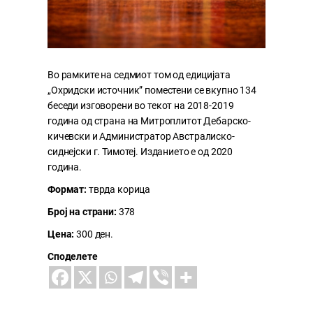
Во рамките на седмиот том од едицијата
„Охридски источник” поместени се вкупно 134
беседи изговорени во текот на 2018-2019
година од страна на Митроплитот Дебарско-
кичевски и Администратор Австралиско-
сиднејски г. Тимотеј. Изданието е од 2020
година.
Формат:
тврда корица
Број на страни:
378
Цена:
300 ден.
Споделете