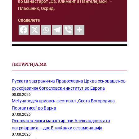
во манастирот „Св. Климент и Пантелејмон“ –
Плаошник, Охрид.
Споделете
ЛИТУРГИЈА.МК
Руската задгранична Православна Црква основаше нов
рускојазичен богословски институт во Европа
08.08.2026
Меѓународен црковен фестивал „Света Богородица
Портаитиса“ во Варна
07.08.2026
Основан женски манастир при Александриската
патријаршија – две Египќанки се замонашија
07.08.2026