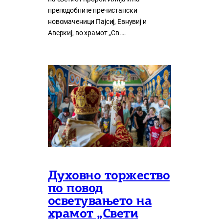
преподобните пречистански
новомаченици Пајсиј, Евнувиј и
Аверкиј, во храмот „Св.…
Духовно торжество
по повод
осветувањето на
храмот „Свети