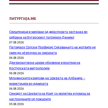
ЛИТУРГИЈА.МК
Свештеници и мирјани од дијаспората застанаа во
одбрана на Бугарскиот патријарх Даниил
07.08.2026
Патријарх Српски Порфириј: Сеќавањето на жртвите не
смее да нѐ врзува за омразата
06.08.2026
Две византиски цркви обновени и вратени на
Костурската митрополија
06.08.2026
Младинските кампови на Црквата на Албанија –
инвестиција во иднината
06.08.2026
Синодот на Црквата на Крит со молитва и помош за
настраданите од пожарите
05.08.2026