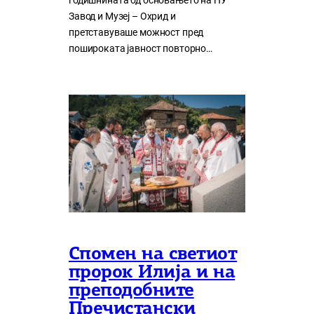
годишнината од основањето на НУ
Завод и Музеј – Охрид и
претставуваше можност пред
пошироката јавност повторно…
Спомен на светиот
пророк Илија и на
преподобните
Пречистански