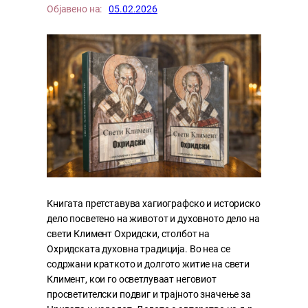
Објавено на:
05.02.2026
Книгата претставува хагиографско и историско
дело посветено на животот и духовното дело на
свети Климент Охридски, столбот на
Охридската духовна традиција. Во неа се
содржани краткото и долгото житие на свети
Климент, кои го осветлуваат неговиот
просветителски подвиг и трајното значење за