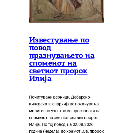
Известување по
повод
празнувањето на
споменот на
светиот пророк
Илија
Почитувани верници, Дебарско-
кичевската епархија ве поканува на
молитвено учество во прославата на
споменот на светиот славен пророк
Илија. По тој повод, на 02.08.2026
година (недела), во храмот „Св. пророк