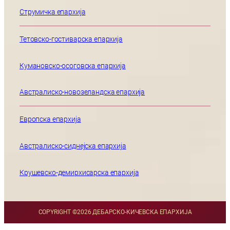
Струмичка епархија
Тетовско-гостиварска епархија
Кумановско-осоговска епархија
Австралиско-новозеландска епархија
Европска епархија
Австралиско-сиднејска епархија
Крушевско-демирхисарска епархија
COPYRIGHT ©
2026 ДЕБАРСКО-КИЧЕВСКА ЕПАРХИЈА