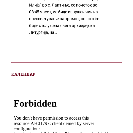
Илија“ во с. Лактиње, со почеток во
08:45 часот, ќе биде извршен чин на
преосветување на храмот, по што ќе
биде отслужена света архиерејска
Литургија, на…
КАЛЕНДАР