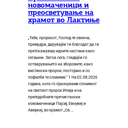
новомаченици и
преосветување на
храмот во Лактиње
„Тебе, пророкот, Господ те овенча,
премудри, дарувајќи ти благодат да ги
претскажуваш идните настани како
сегашни. Затоа сега, гледајќи го
остварувањето на зборовите, како
вистински пророк, постојано и со
пофалби те славиме.“ 1 На 02.08.2026
година, кога го празнуваме споменот
на светиот пророк Илија и на
преподобните пречистански
новомаченици Пајсиј, Евнувиј и
Аверкиј, во храмот „Св.…