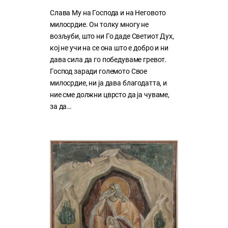
Слава Му на Господа и на Неговото
милосрдие. Он толку многу нe
возљуби, што ни Го даде Светиот Дух,
кој нe учи на сe она што е добро и ни
дава сила да го победуваме гревот.
Господ заради големото Свое
милосрдие, ни ја дава благодатта, и
ние сме должни цврсто да ја чуваме,
за да…