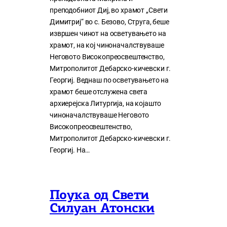
преподобниот Диј, во храмот „Свети
Димитриј“ во с. Безово, Струга, беше
извршен чинот на осветувањето на
храмот, на кој чиноначалствуваше
Неговото Високопреосвештенство,
Митрополитот Дебарско-кичевски г.
Георгиј. Веднаш по осветувањето на
храмот беше отслужена света
архиерејска Литургија, на којашто
чиноначалствуваше Неговото
Високопреосвештенство,
Митрополитот Дебарско-кичевски г.
Георгиј. На…
Поука од Свети
Силуан Атонски