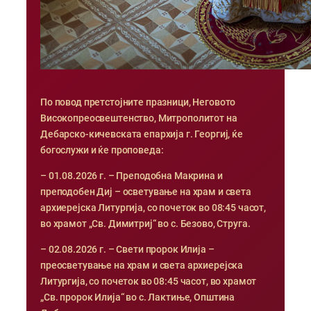
По повод претстојните празници, Неговото
Високопреосвештенство, Митрополитот на
Дебарско-кичевската епархија г. Георгиј, ќе
богослужи и ќе проповеда:
– 01.08.2026 г. – Преподобна Макрина и
преподобен Диј – осветување на храм и света
архиерејска Литургија, со почеток во 08:45 часот,
во храмот „Св. Димитриј“ во с. Безово, Струга.
– 02.08.2026 г. – Свети пророк Илија –
преосветување на храм и света архиерејска
Литургија, со почеток во 08:45 часот, во храмот
„Св. пророк Илија“ во с. Лактиње, Општина