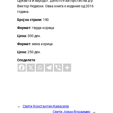
Црквата и народот. Делото е авторство на д-р
Виктор Недески. Оваа книга е издание од 2016
година.
Број на страни:
190
Формат:
тврда корица
Цена:
300 ден.
Формат:
мека корица
Цена:
250 ден.
Споделете
←
Свети Константин Кавасила
Свети Јован Владимир
→