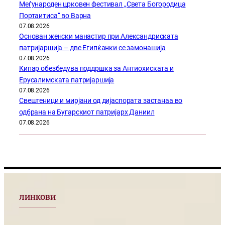
Меѓународен црковен фестивал „Света Богородица
Портаитиса“ во Варна
07.08.2026
Основан женски манастир при Александриската
патријаршија – две Египќанки се замонашија
07.08.2026
Кипар обезбедува поддршка за Антиохиската и
Ерусалимската патријаршија
07.08.2026
Свештеници и мирјани од дијаспората застанаа во
одбрана на Бугарскиот патријарх Даниил
07.08.2026
ЛИНКОВИ