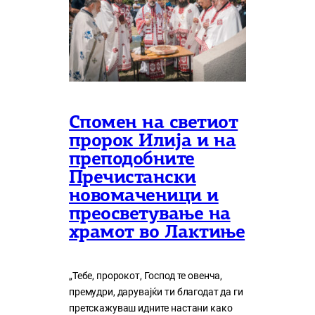
Спомен на светиот
пророк Илија и на
преподобните
Пречистански
новомаченици и
преосветување на
храмот во Лактиње
„Тебе, пророкот, Господ те овенча,
премудри, дарувајќи ти благодат да ги
претскажуваш идните настани како