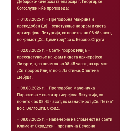
Дебарско-кичевската епархија г. Георгиј, ќе
богослужи и ќе проповеда:
– 01.08.2026 г. – Преподобна Макрина и
преподобен Диј – осветување на храм и света
архиерејска Литургија, со почеток во 08:45 часот,
во храмот „Св. Димитриј“ во с. Безово, Струга.
– 02.08.2026 г. – Свети пророк Илија –
преосветување на храм и света архиерејска
Литургија, со почеток во 08:45 часот, во храмот
„Св. пророк Илија“ во с. Лактиње, Општина
Дебрца.
– 08.08.2026 г. – Преподобна маченичка
Параскева – света архиерејска Литургија, со
почеток во 08:45 часот, во манастирот „Св. Петка“
во с. Велгошти, Охрид.
– 08.08.2026 г. – Навечерие на споменот на свети
Климент Охридски – празнична Вечерна