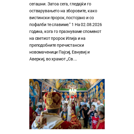
сегашни. Затоа сега, гледајќи го
остварувањето на зборовите, како
вистински пророк, постојано и со
пофалби те славиме.“ 1 На 02.08.2026
година, кога го празнуваме споменот
на светиот пророк Илија и на
преподобните пречистански
новомаченици Пајсиј, Евнувиј и
Аверкиј, во храмот „Св.…