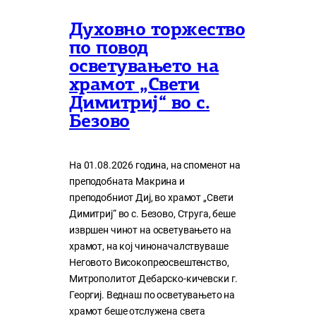
Духовно торжество
по повод
осветувањето на
храмот „Свети
Димитриј“ во с.
Безово
На 01.08.2026 година, на споменот на
преподобната Макрина и
преподобниот Диј, во храмот „Свети
Димитриј“ во с. Безово, Струга, беше
извршен чинот на осветувањето на
храмот, на кој чиноначалствуваше
Неговото Високопреосвештенство,
Митрополитот Дебарско-кичевски г.
Георгиј. Веднаш по осветувањето на
храмот беше отслужена света