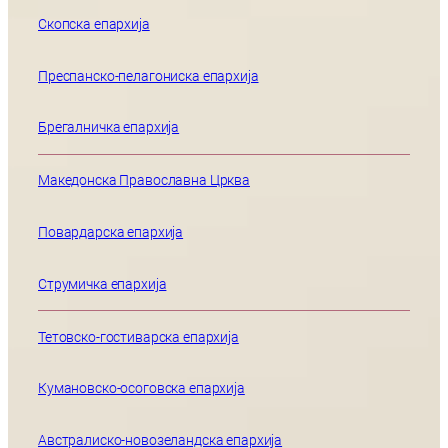
Скопска епархија
Преспанско-пелагониска епархија
Брегалничка епархија
Македонска Православна Црква
Повардарска епархија
Струмичка епархија
Тетовско-гостиварска епархија
Кумановско-осоговска епархија
Австралиско-новозеландска епархија