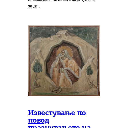
за да…
Известување по
повод