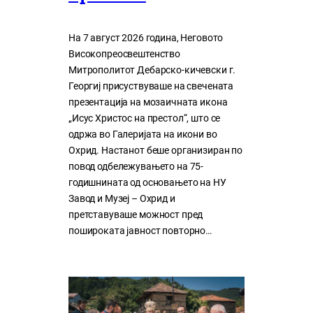
На 7 август 2026 година, Неговото
Високопреосвештенство
Митрополитот Дебарско-кичевски г.
Георгиј присуствуваше на свечената
презентација на мозаичната икона
„Исус Христос на престол“, што се
одржа во Галеријата на икони во
Охрид. Настанот беше организиран по
повод одбележувањето на 75-
годишнината од основањето на НУ
Завод и Музеј – Охрид и
претставуваше можност пред
пошироката јавност повторно…