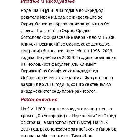
Раѓање и школување
Роден на 14 јуни 1983 година во Охрид, од
родители Иван и Дола, со живеалиште во
Охрид. Основно образование завршил во ОУ
„Григор Прличев“ во Охрид. Средно
богословско образование завршил во МПБ „Св.
Климент Охридски“ во Скопје, како дел од 35.
генерација богослови, во учебната 1998–2003
година. Во учебната 2003/04 година се запишал
на Теолошкиот факултет „Св. Климент
Охридски“ во Скопје, како кандидат од
Дебарско-кичевската епархија. Факултетот го
завршил во 2010 година, со што се стекнал со
академски степен дипломиран теолог.
Ракополагања
На 9.VIII 2001 год. произведен е во чин чтец во
храмот „Св Богородица – Перивлепта“ во Охрид
од страна на митрополитот Тимотеј. На 21.X
2007 год. ракоположен е за ипоѓакон и ѓакон од
страна на Митрополитот Тимотеј, во