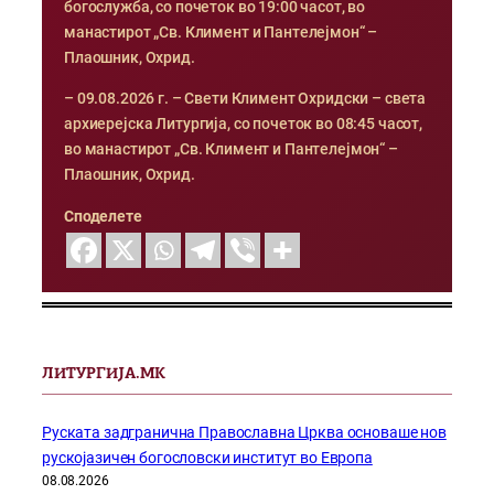
богослужба, со почеток во 19:00 часот, во
манастирот „Св. Климент и Пантелејмон“ –
Плаошник, Охрид.
– 09.08.2026 г. – Свети Климент Охридски – света
архиерејска Литургија, со почеток во 08:45 часот,
во манастирот „Св. Климент и Пантелејмон“ –
Плаошник, Охрид.
Споделете
ЛИТУРГИЈА.МК
Руската задгранична Православна Црква основаше нов
рускојазичен богословски институт во Европа
08.08.2026