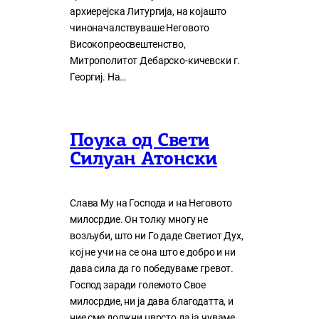
архиерејска Литургија, на којашто
чиноначалствуваше Неговото
Високопреосвештенство,
Митрополитот Дебарско-кичевски г.
Георгиј. На…
Поука од Свети
Силуан Атонски
Слава Му на Господа и на Неговото
милосрдие. Он толку многу нe
возљуби, што ни Го даде Светиот Дух,
кој нe учи на сe она што е добро и ни
дава сила да го победуваме гревот.
Господ заради големото Свое
милосрдие, ни ја дава благодатта, и
ние сме должни цврсто да ја чуваме,