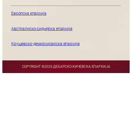
Европска епархија
Австралиско-сиднејска епархија
Крушевско-демирхисарска епархија
COPYRIGHT ©
2026 ДЕБАРСКО-КИЧЕВСКА ЕПАРХИЈА