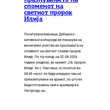
празнувањето на
споменот на
светиот пророк
Илија
Почитувани верници, Дебарско-
кичевската епархија ве поканува на
молитвено учество во прославата на
споменот на светиот славен пророк
Илија. По тој повод, на 02.08.2026
година (недела), во храмот „Св. пророк
Илија“ во с. Лактиње, со почеток во
08:45 часот, ќе биде извршен чин на
преосветување на храмот, по што ќе
биде отслужена света архиерејска
Литургија, на…